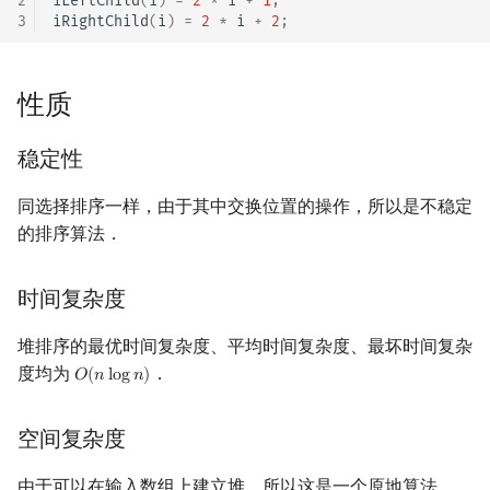
2
iLeftChild
(
i
)
=
2
*
i
+
1
;
3
iRightChild
(
i
)
=
2
*
i
+
2
;
回文树
概率论
可持久化数据结构
欧拉图
Kahan 求和
二次剩余
序列自动机
博弈论
树套树
哈密顿图
珂朵莉树/颜色段均摊
阶 & 原根
性质
最小表示法
数值算法
K-D Tree
二分图
空间优化简介
离散对数
稳定性
Lyndon 分解
序理论
动态树
平面图
高次剩余 & 单位根
同选择排序一样，由于其中交换位置的操作，所以是不稳定
的排序算法．
Main–Lorentz 算法
杨氏矩阵
析合树
弦图
数论分块
拟阵
PQ 树
图的着色
狄利克雷卷积
时间复杂度
堆排序的最优时间复杂度、平均时间复杂度、最坏时间复杂
Berlekamp–Massey 算法
手指树
网络流
莫比乌斯反演
度均为
．
𝑂
(
𝑛
l
o
g
𝑛
)
O
(
n
log
n
)
霍夫曼树
图的匹配
杜教筛
空间复杂度
Prüfer 序列
Powerful Number 筛
由于可以在输入数组上建立堆，所以这是一个原地算法．