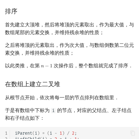
镜像站列表
Special Judge
Java 速成
IDA*
状压 DP
Boyer–Moore 算法
置换和排列
块状数据结构
拓扑排序
扫描线
有限状态自动机
空间复杂度
Dev-C++
文件操作
Lambda 表达式
裴蜀定理 & 一次不定方程
多项式多点求值|快速插值
贝尔数
线性基
AVL 树
虚树
排序
致谢
Testlib
Java 进阶
实现
回溯法
数位 DP
Z 函数（扩展 KMP）
弧度制与坐标系
单调栈
最短路问题
旋转卡壳
计算理论基础
首先建立大顶堆，然后将堆顶的元素取出，作为最大值，与
CLion
pb_ds
费马小定理 & 欧拉定理
多项式初等函数
伯努利数
线性映射
红黑树
树分治
数组尾部的元素交换，并维持残余堆的性质；
Polygon
外部链接
Dancing Links
插头 DP
AC 自动机
复数
单调队列
生成树问题
半平面交
字节顺序
Geany
编译优化
模逆元
常系数齐次线性递推
Entringer Number
特征多项式
左偏红黑树
动态树分治
之后将堆顶的元素取出，作为次大值，与数组倒数第二位元
素交换，并维持残余堆的性质；
OJ 工具
Alpha–Beta 剪枝
计数 DP
后缀数组 (SA)
数论
ST 表
斯坦纳树
平面最近点对
约瑟夫问题
Xcode
线性同余方程
多项式平移|连续点值平移
Eulerian Number
对角化
AA 树
AHU 算法
以此类推，在第
次操作后，整个数组就完成了排序．
𝑛
−
1
n
−
1
LaTeX 入门
优化
动态 DP
后缀自动机 (SAM)
多项式与生成函数
树状数组
拆点
随机增量法
表达式求值
GUIDE
中国剩余定理
符号化方法
分拆数
Jordan标准型
树哈希
在数组上建立二叉堆
Git
概率 DP
后缀平衡树
组合数学
线段树
连通性相关
反演变换
在一台机器上规划任务
Sublime Text
升幂引理
Lagrange 反演
范德蒙德卷积
树上随机游走
从根节点开始，依次将每一层的节点排列在数组里．
DP 套 DP
广义后缀自动机
线性代数
划分树
环计数问题
计算几何杂项
主元素问题
CP Editor
阶乘取模
形式幂级数复合|复合逆
Pólya 计数
于是有数组中下标为
的节点，对应的父结点、左子结点
i
DP 优化
后缀树
线性规划
二叉搜索树 & 平衡树
最小环
Garsia–Wachs 算法
Code::Blocks
卢卡斯定理
普通生成函数
图论计数
和右子结点如下：
其它 DP 方法
Manacher
抽象代数
跳表
2-SAT
15-puzzle
同余方程
指数生成函数
1
iParent
(
i
)
=
(
i
-
1
)
/
2
;