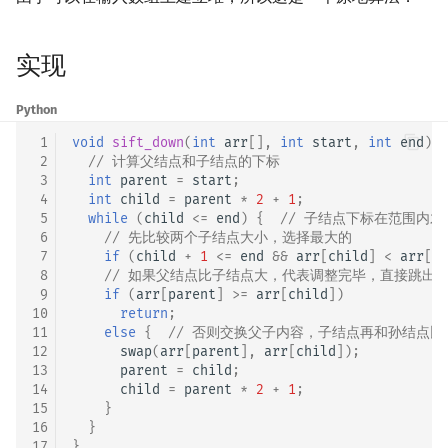
矩阵树定理
Min_25 筛
实现
LGV 引理
洲阁筛
Python
最大团搜索算法
类欧几里德算法
 1
void
sift_down
(
int
arr
[],
int
start
,
int
end
)
{
 2
// 计算父结点和子结点的下标
支配树
Meissel–Lehmer 算法
 3
int
parent
=
start
;
 4
int
child
=
parent
*
2
+
1
;
图上随机游走
连分数
 5
while
(
child
<=
end
)
{
// 子结点下标在范围内才
 6
// 先比较两个子结点大小，选择最大的
 7
if
(
child
+
1
<=
end
&&
arr
[
child
]
<
arr
[
ch
Stern–Brocot 树与 Farey
 8
// 如果父结点比子结点大，代表调整完毕，直接跳出
 9
if
(
arr
[
parent
]
>=
arr
[
child
])
二次域
10
return
;
11
else
{
// 否则交换父子内容，子结点再和孙结点比
12
swap
(
arr
[
parent
],
arr
[
child
]);
Pell 方程
13
parent
=
child
;
14
child
=
parent
*
2
+
1
;
15
}
16
}
17
}