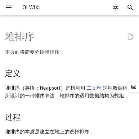
OI Wiki
正
在
堆排序
Getting Started
比赛相关简介
工具软件简介
语言基础简介
复杂度简介
定义
搜索部分简介
动态规划部分简介
字符串部分简介
数学部分简介
数据结构部分简介
图论部分简介
计算几何部分简介
杂项简介
RMQ
OI 赛事与赛制
题型概述
读入、输出优化
Vim
评测工具简介
Testlib 简介
Hello, World!
C++ 标准库简介
类
DP 优化简介
后缀数组简介
数字系统简介
数论基础
多项式与生成函数简介
排列组合
线性代数简介
线性规划基础
基本概念
基本概念
博弈论简介
插值
并查集
堆简介
分块思想
线段树基础
二叉搜索树 & 平衡树
可持久化数据结构简介
线段树套线段树
Link Cut Tree
树基础
最短路
最小生成树
强连通分量
网络流简介
图匹配
离线算法简介
随机函数
初
本页面将简要介绍堆排序．
始
关于本项目
赛事
代码编辑工具
C++ 基础
均摊复杂度
过程
DFS（搜索）
动态规划基础
字符串基础
布尔代数
栈
图论相关概念
二维计算几何基础
离散化
并查集应用
ICPC/CCPC 赛事与赛制
交互题
分段打表
Emacs
Arbiter
通用
C++ 语法基础
STL 容器
命名空间
单调队列/单调栈优化
最优原地后缀排序算法
进位制
模算术简介
代数基本定理
抽屉原理
向量
单纯形法
群论
条件概率与独立性
公平组合游戏
数值积分
并查集复杂度
二叉堆
块状数组
线段树合并 & 分裂
Treap
可持久化线段树
平衡树套线段树
全局平衡二叉树
树的直径
差分约束
最小树形图
双连通分量
最大流
二分图最大匹配
CDQ 分治
随机化技巧
化
定义
如何参与
题型
评测工具
C++ 标准库
BFS（搜索）
记忆化搜索
标准库
数字系统
队列
图的存储
三维计算几何基础
双指针
括号序列
排序
常见错误
VS Code
Cena
Generator
变量
STL 算法
值类别
斜率优化
平衡三进制
素数
快速傅里叶变换
容斥原理
内积和外积
环论
随机变量
零和游戏
高斯消元
配对堆
块状链表
李超线段树
Splay 树
可持久化块状数组
线段树套平衡树
Euler Tour Tree
树的中心
k 短路
最小直径生成树
割点和桥
最小割
二分图最大权匹配
整体二分
爬山算法
搜
OI Wiki 不是什么
学习路线
命令行
C++ 进阶
双向搜索
背包 DP
字符串匹配
位操作
链表
DFS（图论）
距离
离线算法
线段树与离线询问
在数组上建立二叉堆
常见技巧
Atom
CCR Plus
Validator
运算
bitset
重载运算符
四边形不等式优化
格雷码
最大公约数
快速数论变换
斐波那契数列
矩阵
域论
随机变量的数字特征
非公平组合游戏
牛顿迭代法
左偏树
树分块
猫树
WBLT
可持久化平衡树
树状数组套权值线段树
Top Tree
树的重心
同余最短路
圆方树
费用流
一般图最大匹配
莫队算法
模拟退火
索
堆排序（英语：Heapsort）是指利用
二叉堆
这种数据结构
所设计的一种排序算法．堆排序的适用数据结构为数组．
引
格式手册
学习资源
命令行编译与调试
C++ 与其他常用语言的区别
性质
启发式搜索
区间 DP
字符串哈希
二进制集合操作
哈希表
BFS（图论）
Pick 定理
分数规划
Eclipse
Lemon
Interactor
流程控制语句
string
引用
Slope Trick 优化
欧拉函数
快速沃尔什变换
错位排列
初等变换
Schreier–Sims 算法
概率不等式
Sqrt Tree
区间最值操作 & 区间历史
替罪羊树
可持久化字典树
分块套树状数组
最近公共祖先
点/边连通度
上下界网络流
一般图最大权匹配
擎
值
过程
数学符号表
技巧
编译器
Pascal 转 C++ 急救
A*
DAG 上的 DP
字典树 (Trie)
高精度计算
并查集
树上问题
三角剖分
随机化
稳定性
Notepad++
Checker
高级数据类型
pair
常量
WQS 二分
筛法
Chirp Z 变换
卡特兰数
行列式
笛卡尔树
可持久化可并堆
树链剖分
Stoer–Wagner 算法
稳定匹配
Kinetic Tournament Tree
堆排序的本质是建立在堆上的选择排序．
F.A.Q.
出题
WSL (Windows 10)
Python 速成
迭代加深搜索
树形 DP
前缀函数与 KMP 算法
快速幂
堆
有向无环图
凸包
悬线法
时间复杂度
Kate
函数
新版 C++ 特性
状态设计优化
分解质因数
多项式牛顿迭代
斯特林数
线性空间
Size Balanced Tree
树上启发式合并