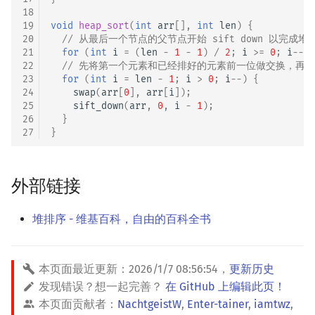
18
19
void
heap_sort
(
int
arr
[],
int
len
)
{
20
// 从最后一个节点的父节点开始 sift down 以完成堆化 (
21
for
(
int
i
=
(
len
-
1
-
1
)
/
2
;
i
>=
0
;
i
--
)
22
// 先将第一个元素和已经排好的元素前一位做交换，再
23
for
(
int
i
=
len
-
1
;
i
>
0
;
i
--
)
{
24
swap
(
arr
[
0
],
arr
[
i
]);
25
sift_down
(
arr
,
0
,
i
-
1
);
26
}
27
}
外部链接
堆排序 - 维基百科，自由的百科全书
本页面最近更新：
2026/1/7 08:56:54
，
更新历史
发现错误？想一起完善？
在 GitHub 上编辑此页！
本页面贡献者：
NachtgeistW
,
Enter-tainer
,
iamtwz
,