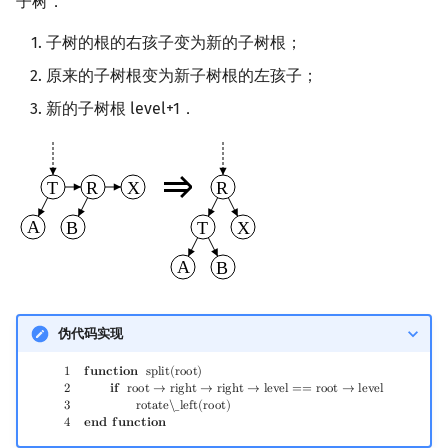
子树．
子树的根的右孩子变为新的子树根；
原来的子树根变为新子树根的左孩子；
新的子树根 level+1．
伪代码实现
1
function
split
(
root
)
2
if
root
→
right
→
right
→
level
==
root
→
level
3
rotate\_l
1
𝐟
𝐮
𝐧
𝐜
𝐭
𝐢
𝐨
𝐧
s
p
l
i
t
(
r
o
o
t
)
2
𝐢
𝐟
r
o
o
t
→
r
i
g
h
t
→
r
i
g
h
t
→
l
e
v
e
l
=
=
r
o
o
t
→
l
e
v
e
l
3
r
o
t
a
t
e
\
_
l
e
f
t
(
r
o
o
t
)
4
𝐞
𝐧
𝐝
𝐟
𝐮
𝐧
𝐜
𝐭
𝐢
𝐨
𝐧