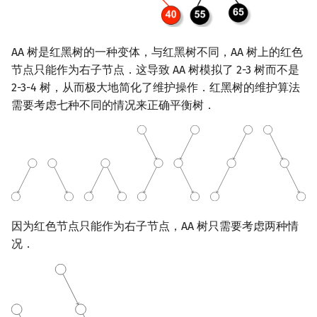
插入
镜像站列表
Special Judge
Java 速成
前缀和 & 差分
IDA*
状压 DP
Boyer–Moore 算法
置换和排列
拓扑排序
扫描线
有限状态自动机
Dev-C++
文件操作
Lambda 表达式
归并排序
裴蜀定理 & 一次不定方程
多项式多点求值|快速插值
贝尔数
线性基
虚树
删除
AA 树是红黑树的一种变体，与红黑树不同，AA 树上的红色
致谢
Testlib
Java 进阶
二分
回溯法
数位 DP
Z 函数（扩展 KMP）
弧度制与坐标系
最短路问题
旋转卡壳
计算理论基础
CLion
pb_ds
堆排序
费马小定理 & 欧拉定理
多项式初等函数
伯努利数
线性映射
树分治
节点只能作为右子节点．这导致 AA 树模拟了 2-3 树而不是
性能
2-3-4 树，从而极大地简化了维护操作．红黑树的维护算法
Polygon
倍增
Dancing Links
插头 DP
AC 自动机
复数
生成树问题
半平面交
字节顺序
Geany
编译优化
桶排序
模逆元
常系数齐次线性递推
Entringer Number
特征多项式
动态树分治
需要考虑七种不同的情况来正确平衡树．
参考资料
OJ 工具
构造
Alpha–Beta 剪枝
计数 DP
后缀数组 (SA)
数论
斯坦纳树
平面最近点对
约瑟夫问题
Xcode
希尔排序
线性同余方程
多项式平移|连续点值平移
Eulerian Number
对角化
AHU 算法
LaTeX 入门
优化
动态 DP
后缀自动机 (SAM)
多项式与生成函数
拆点
随机增量法
表达式求值
GUIDE
锦标赛排序
中国剩余定理
符号化方法
分拆数
Jordan标准型
树哈希
Git
概率 DP
后缀平衡树
组合数学
连通性相关
反演变换
在一台机器上规划任务
Sublime Text
Tim 排序
升幂引理
Lagrange 反演
范德蒙德卷积
树上随机游走
因为红色节点只能作为右子节点，AA 树只需要考虑两种情
DP 套 DP
广义后缀自动机
线性代数
环计数问题
计算几何杂项
主元素问题
CP Editor
排序相关 STL
阶乘取模
形式幂级数复合|复合逆
Pólya 计数
况．
DP 优化
后缀树
线性规划
最小环
Garsia–Wachs 算法
Code::Blocks
排序应用
卢卡斯定理
普通生成函数
图论计数
其它 DP 方法
Manacher
抽象代数
2-SAT
15-puzzle
同余方程
指数生成函数