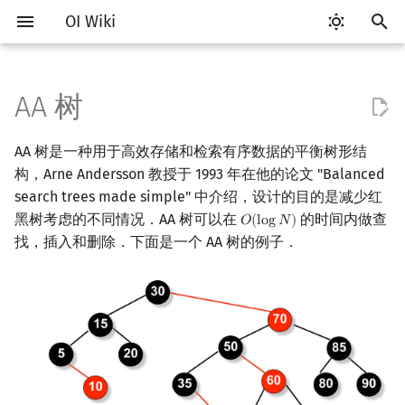
OI Wiki
键
入
AA 树
Getting Started
比赛相关简介
工具软件简介
语言基础简介
算法基础简介
搜索部分简介
动态规划部分简介
字符串部分简介
数学部分简介
并查集
堆简介
分块思想
线段树基础
定义
可持久化数据结构简介
线段树套线段树
Link Cut Tree
图论部分简介
计算几何部分简介
杂项简介
RMQ
OI 赛事与赛制
题型概述
读入、输出优化
Vim
评测工具简介
Testlib 简介
Hello, World!
C++ 标准库简介
类
复杂度简介
排序简介
DP 优化简介
后缀数组简介
数字系统简介
数论基础
多项式与生成函数简介
排列组合
线性代数简介
线性规划基础
基本概念
基本概念
博弈论简介
插值
树基础
最短路
最小生成树
强连通分量
网络流简介
图匹配
离线算法简介
随机函数
以
AA 树是一种用于高效存储和检索有序数据的平衡树形结
开
关于本项目
赛事
代码编辑工具
C++ 基础
复杂度
DFS（搜索）
动态规划基础
字符串基础
布尔代数
并查集复杂度
二叉堆
块状数组
线段树合并 & 分裂
平衡维护
可持久化线段树
平衡树套线段树
全局平衡二叉树
图论相关概念
二维计算几何基础
离散化
并查集应用
ICPC/CCPC 赛事与赛制
交互题
分段打表
Emacs
Arbiter
通用
C++ 语法基础
STL 容器
命名空间
均摊复杂度
选择排序
单调队列/单调栈优化
最优原地后缀排序算法
进位制
模算术简介
代数基本定理
抽屉原理
向量
单纯形法
群论
条件概率与独立性
公平组合游戏
数值积分
树的直径
差分约束
最小树形图
双连通分量
最大流
二分图最大匹配
CDQ 分治
随机化技巧
构，Arne Andersson 教授于 1993 年在他的论文 "Balanced
始
search trees made simple" 中介绍，设计的目的是减少红
如何参与
题型
评测工具
C++ 标准库
枚举
BFS（搜索）
记忆化搜索
标准库
数字系统
配对堆
块状链表
李超线段树
可持久化块状数组
线段树套平衡树
Euler Tour Tree
图的存储
三维计算几何基础
双指针
括号序列
水平链接（Horizontal
常见错误
VS Code
Cena
Generator
变量
STL 算法
值类别
冒泡排序
斜率优化
平衡三进制
素数
快速傅里叶变换
容斥原理
内积和外积
环论
随机变量
零和游戏
高斯消元
树的中心
k 短路
最小直径生成树
割点和桥
最小割
二分图最大权匹配
整体二分
爬山算法
黑树考虑的不同情况．AA 树可以在
的时间内做查
𝑂
(
l
o
g
𝑁
)
O
(
log
N
)
搜
Link）
找，插入和删除．下面是一个 AA 树的例子．
OI Wiki 不是什么
学习路线
命令行
C++ 进阶
模拟
双向搜索
背包 DP
字符串匹配
位操作
左偏树
树分块
猫树
可持久化平衡树
树状数组套权值线段树
Top Tree
DFS（图论）
距离
离线算法
线段树与离线询问
常见技巧
Atom
CCR Plus
Validator
运算
bitset
重载运算符
插入排序
四边形不等式优化
格雷码
最大公约数
快速数论变换
斐波那契数列
矩阵
域论
随机变量的数字特征
非公平组合游戏
牛顿迭代法
树的重心
同余最短路
圆方树
费用流
一般图最大匹配
莫队算法
模拟退火
索
split（左旋）
格式手册
学习资源
命令行编译与调试
C++ 与其他常用语言的区别
递归 & 分治
启发式搜索
区间 DP
字符串哈希
二进制集合操作
Sqrt Tree
区间最值操作 & 区间历史最
可持久化字典树
分块套树状数组
BFS（图论）
Pick 定理
分数规划
Eclipse
Lemon
Interactor
流程控制语句
string
引用
计数排序
Slope Trick 优化
欧拉函数
快速沃尔什变换
错位排列
初等变换
Schreier–Sims 算法
概率不等式
最近公共祖先
点/边连通度
上下界网络流
一般图最大权匹配
值
skew（右旋）
数学符号表
技巧
编译器
Pascal 转 C++ 急救
贪心
A*
DAG 上的 DP
字典树 (Trie)
高精度计算
可持久化可并堆
树上问题
三角剖分
随机化
Notepad++
Checker
高级数据类型
pair
常量
基数排序
WQS 二分
筛法
Chirp Z 变换
卡特兰数
行列式
树链剖分
Stoer–Wagner 算法
稳定匹配
Kinetic Tournament Tree
AA 树的操作
F.A.Q.
出题
WSL (Windows 10)
Python 速成
排序
迭代加深搜索
树形 DP
前缀函数与 KMP 算法
快速幂
有向无环图
凸包
悬线法
Kate
函数
新版 C++ 特性
快速排序
状态设计优化
分解质因数
多项式牛顿迭代
斯特林数
线性空间
树上启发式合并