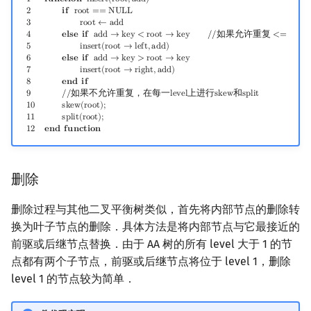
1
𝐟
𝐮
𝐧
𝐜
𝐭
𝐢
𝐨
𝐧
i
n
s
e
r
t
(
r
o
o
t
,
a
d
d
)
2
𝐢
𝐟
r
o
o
t
=
=
N
U
L
L
3
r
o
o
t
←
a
d
d
4
𝐞
𝐥
𝐬
𝐞
𝐢
𝐟
a
d
d
→
k
e
y
<
r
o
o
t
→
k
e
y
/
/
如
果
允
许
重
复
<
=
5
i
n
s
e
r
t
(
r
o
o
t
→
l
e
f
t
,
a
d
d
)
6
𝐞
𝐥
𝐬
𝐞
𝐢
𝐟
a
d
d
→
k
e
y
>
r
o
o
t
→
k
e
y
7
i
n
s
e
r
t
(
r
o
o
t
→
r
i
g
h
t
,
a
d
d
)
8
𝐞
𝐧
𝐝
𝐢
𝐟
9
/
/
如果不允许重复，在每一
l
e
v
e
l
上进行
s
k
e
w
和
s
p
l
i
t
1
0
s
k
e
w
(
r
o
o
t
)
;
1
1
s
p
l
i
t
(
r
o
o
t
)
;
1
2
𝐞
𝐧
𝐝
𝐟
𝐮
𝐧
𝐜
𝐭
𝐢
𝐨
𝐧
删除
删除过程与其他二叉平衡树类似，首先将内部节点的删除转
换为叶子节点的删除．具体方法是将内部节点与它最接近的
前驱或后继节点替换．由于 AA 树的所有 level 大于 1 的节
点都有两个子节点，前驱或后继节点将位于 level 1，删除
level 1 的节点较为简单．