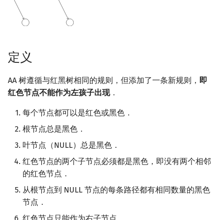
回文树
概率论
欧拉图
Kahan 求和
二次剩余
序列自动机
博弈论
哈密顿图
珂朵莉树/颜色段均摊
阶 & 原根
定义
最小表示法
数值算法
二分图
空间优化简介
离散对数
AA 树遵循与红黑树相同的规则，但添加了一条新规则，
即
Lyndon 分解
序理论
平面图
高次剩余 & 单位根
红色节点不能作为左孩子出现
．
Main–Lorentz 算法
杨氏矩阵
弦图
数论分块
每个节点都可以是红色或黑色．
根节点总是黑色．
拟阵
图的着色
狄利克雷卷积
叶节点（NULL）总是黑色．
Berlekamp–Massey 算法
网络流
莫比乌斯反演
红色节点的两个子节点必须都是黑色，即没有两个相邻
的红色节点．
图的匹配
杜教筛
从根节点到 NULL 节点的每条路径都有相同数量的黑色
节点．
Prüfer 序列
Powerful Number 筛
红色节点只能作为右子节点．