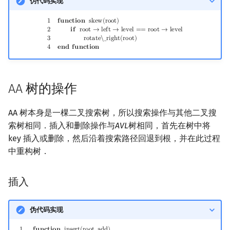
伪代码实现
1
function
skew
(
root
)
2
if
root
→
left
→
level
==
root
→
level
3
rotate\_right
(
roo
1
𝐟
𝐮
𝐧
𝐜
𝐭
𝐢
𝐨
𝐧
s
k
e
w
(
r
o
o
t
)
2
𝐢
𝐟
r
o
o
t
→
l
e
f
t
→
l
e
v
e
l
=
=
r
o
o
t
→
l
e
v
e
l
3
r
o
t
a
t
e
\
_
r
i
g
h
t
(
r
o
o
t
)
4
𝐞
𝐧
𝐝
𝐟
𝐮
𝐧
𝐜
𝐭
𝐢
𝐨
𝐧
AA 树的操作
AA 树本身是一棵二叉搜索树，所以搜索操作与其他二叉搜
索树相同．插入和删除操作与
AVL
树相同，首先在树中将
key 插入或删除，然后沿着搜索路径回退到根，并在此过程
中重构树．
插入
伪代码实现
1
function
insert
(
root
,
add
)
2
if
root
==
NULL
3
root
←
add
4
else if
add
→
key
<
ro