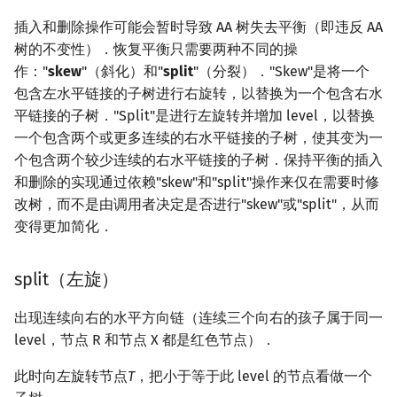
插入和删除操作可能会暂时导致 AA 树失去平衡（即违反 AA
树的不变性）．恢复平衡只需要两种不同的操
作："
skew
"（斜化）和"
split
"（分裂）．"Skew"是将一个
包含左水平链接的子树进行右旋转，以替换为一个包含右水
平链接的子树．"Split"是进行左旋转并增加 level，以替换
一个包含两个或更多连续的右水平链接的子树，使其变为一
个包含两个较少连续的右水平链接的子树．保持平衡的插入
和删除的实现通过依赖"skew"和"split"操作来仅在需要时修
改树，而不是由调用者决定是否进行"skew"或"split"，从而
变得更加简化．
split（左旋）
出现连续向右的水平方向链（连续三个向右的孩子属于同一
level，节点 R 和节点 X 都是红色节点）．
此时向左旋转节点
T
，把小于等于此 level 的节点看做一个