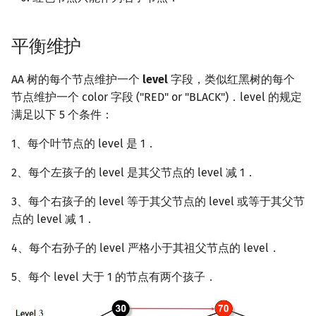
矩阵树定理
Min_25 筛
平衡维护
LGV 引理
洲阁筛
AA 树的每个节点维护一个
level
字段，类似红黑树的每个
最大团搜索算法
类欧几里德算法
节点维护一个 color 字段 ("RED" or "BLACK")．level 的规定
满足以下 5 个条件：
支配树
Meissel–Lehmer 算法
1、每个叶节点的 level 是 1．
图上随机游走
连分数
2、每个左孩子的 level 是其父节点的 level 减 1．
Stern–Brocot 树与 Farey
3、每个右孩子的 level 等于其父节点的 level 或等于其父节
二次域
点的 level 减 1．
4、每个右孙子的 level 严格小于其祖父节点的 level．
Pell 方程
5、每个 level 大于 1 的节点有两个孩子．