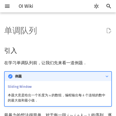
OI Wiki
键
入
单调队列
Getting Started
比赛相关简介
工具软件简介
语言基础简介
算法基础简介
搜索部分简介
动态规划部分简介
字符串部分简介
数学部分简介
并查集
堆简介
分块思想
引入
线段树基础
二叉搜索树 & 平衡树
可持久化数据结构简介
线段树套线段树
Link Cut Tree
图论部分简介
计算几何部分简介
杂项简介
RMQ
OI 赛事与赛制
题型概述
读入、输出优化
Vim
评测工具简介
Testlib 简介
Hello, World!
C++ 标准库简介
类
复杂度简介
排序简介
DP 优化简介
后缀数组简介
数字系统简介
数论基础
多项式与生成函数简介
排列组合
线性代数简介
线性规划基础
基本概念
基本概念
博弈论简介
插值
树基础
最短路
最小生成树
强连通分量
网络流简介
图匹配
离线算法简介
随机函数
以
开
关于本项目
赛事
代码编辑工具
C++ 基础
复杂度
DFS（搜索）
动态规划基础
字符串基础
布尔代数
并查集复杂度
二叉堆
块状数组
定义
线段树合并 & 分裂
Treap
可持久化线段树
平衡树套线段树
全局平衡二叉树
图论相关概念
二维计算几何基础
离散化
并查集应用
ICPC/CCPC 赛事与赛制
交互题
分段打表
Emacs
Arbiter
通用
C++ 语法基础
STL 容器
命名空间
均摊复杂度
选择排序
单调队列/单调栈优化
最优原地后缀排序算法
进位制
模算术简介
代数基本定理
抽屉原理
向量
单纯形法
群论
条件概率与独立性
公平组合游戏
数值积分
树的直径
差分约束
最小树形图
双连通分量
最大流
二分图最大匹配
CDQ 分治
随机化技巧
引入
始
如何参与
题型
评测工具
C++ 标准库
枚举
BFS（搜索）
记忆化搜索
标准库
数字系统
配对堆
块状链表
例题分析
李超线段树
Splay 树
可持久化块状数组
线段树套平衡树
Euler Tour Tree
图的存储
三维计算几何基础
双指针
括号序列
常见错误
VS Code
Cena
Generator
变量
STL 算法
值类别
冒泡排序
斜率优化
平衡三进制
素数
快速傅里叶变换
容斥原理
内积和外积
环论
随机变量
零和游戏
高斯消元
树的中心
k 短路
最小直径生成树
割点和桥
最小割
二分图最大权匹配
整体二分
爬山算法
在学习单调队列前，让我们先来看一道例题．
搜
OI Wiki 不是什么
学习路线
命令行
C++ 进阶
模拟
双向搜索
背包 DP
字符串匹配
位操作
左偏树
树分块
猫树
WBLT
可持久化平衡树
树状数组套权值线段树
Top Tree
DFS（图论）
距离
离线算法
线段树与离线询问
解释
常见技巧
Atom
CCR Plus
Validator
运算
bitset
重载运算符
插入排序
四边形不等式优化
格雷码
最大公约数
快速数论变换
斐波那契数列
矩阵
域论
随机变量的数字特征
非公平组合游戏
牛顿迭代法
树的重心
同余最短路
圆方树
费用流
一般图最大匹配
莫队算法
模拟退火
索
例题
格式手册
学习资源
命令行编译与调试
C++ 与其他常用语言的区别
递归 & 分治
启发式搜索
区间 DP
字符串哈希
二进制集合操作
Sqrt Tree
区间最值操作 & 区间历史最
替罪羊树
可持久化字典树
分块套树状数组
BFS（图论）
Pick 定理
分数规划
过程
Eclipse
Lemon
Interactor
流程控制语句
string
引用
计数排序
Slope Trick 优化
欧拉函数
快速沃尔什变换
错位排列
初等变换
Schreier–Sims 算法
概率不等式
最近公共祖先
点/边连通度
上下界网络流
一般图最大权匹配
Sliding Window
值
本题大意是给出一个长度为
的数组，编程输出每
个连续的数中
𝑛
𝑘
n
k
数学符号表
技巧
编译器
Pascal 转 C++ 急救
贪心
A*
DAG 上的 DP
字典树 (Trie)
高精度计算
笛卡尔树
可持久化可并堆
树上问题
三角剖分
随机化
Notepad++
Checker
高级数据类型
pair
常量
基数排序
WQS 二分
筛法
Chirp Z 变换
卡特兰数
行列式
树链剖分
Stoer–Wagner 算法
稳定匹配
的最大值和最小值．
Kinetic Tournament Tree
F.A.Q.
出题
WSL (Windows 10)
Python 速成
排序
迭代加深搜索
树形 DP
前缀函数与 KMP 算法
快速幂
Size Balanced Tree
有向无环图
凸包
悬线法
Kate
函数
新版 C++ 特性
快速排序
状态设计优化
分解质因数
多项式牛顿迭代
斯特林数
线性空间
树上启发式合并
最暴力的想法很简单，对于每一段
的序列，逐