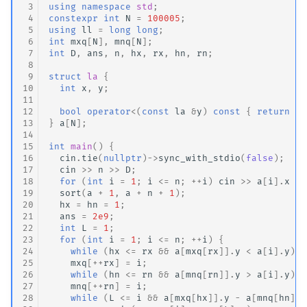
 3
using
namespace
std
;
 4
constexpr
int
N
=
100005
;
 5
using
ll
=
long
long
;
 6
int
mxq
[
N
],
mnq
[
N
];
 7
int
D
,
ans
,
n
,
hx
,
rx
,
hn
,
rn
;
 8
 9
struct
la
{
10
int
x
,
y
;
11
12
bool
operator
<
(
const
la
&
y
)
const
{
return
x
13
}
a
[
N
];
14
15
int
main
()
{
16
cin
.
tie
(
nullptr
)
->
sync_with_stdio
(
false
);
17
cin
>>
n
>>
D
;
18
for
(
int
i
=
1
;
i
<=
n
;
++
i
)
cin
>>
a
[
i
].
x
>>
19
sort
(
a
+
1
,
a
+
n
+
1
);
20
hx
=
hn
=
1
;
21
ans
=
2e9
;
22
int
L
=
1
;
23
for
(
int
i
=
1
;
i
<=
n
;
++
i
)
{
24
while
(
hx
<=
rx
&&
a
[
mxq
[
rx
]].
y
<
a
[
i
].
y
)
r
25
mxq
[
++
rx
]
=
i
;
26
while
(
hn
<=
rn
&&
a
[
mnq
[
rn
]].
y
>
a
[
i
].
y
)
r
27
mnq
[
++
rn
]
=
i
;
28
while
(
L
<=
i
&&
a
[
mxq
[
hx
]].
y
-
a
[
mnq
[
hn
]].