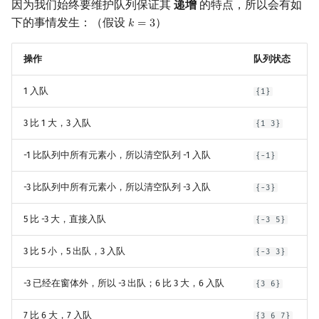
因为我们始终要维护队列保证其
递增
的特点，所以会有如
下的事情发生：（假设
）
𝑘
=
3
k
=
3
操作
队列状态
1 入队
{1}
3 比 1 大，3 入队
{1 3}
-1 比队列中所有元素小，所以清空队列 -1 入队
{-1}
-3 比队列中所有元素小，所以清空队列 -3 入队
{-3}
5 比 -3 大，直接入队
{-3 5}
3 比 5 小，5 出队，3 入队
{-3 3}
-3 已经在窗体外，所以 -3 出队；6 比 3 大，6 入队
{3 6}
7 比 6 大，7 入队
{3 6 7}