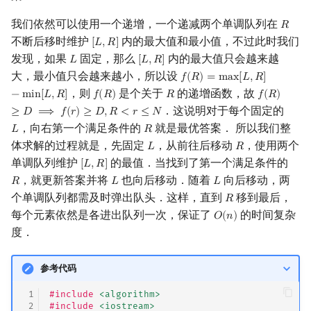
我们依然可以使用一个递增，一个递减两个单调队列在
𝑅
R
不断后移时维护
内的最大值和最小值，不过此时我们
[
𝐿
,
𝑅
]
[
L
,
R
]
发现，如果
固定，那么
内的最大值只会越来越
𝐿
[
𝐿
,
𝑅
]
L
[
L
,
R
]
大，最小值只会越来越小，所以设
𝑓
(
𝑅
)
=
m
a
x
[
𝐿
,
𝑅
]
f
(
R
)
=
max
[
L
,
R
]
−
min
[
L
,
R
]
，则
是个关于
的递增函数，故
−
m
i
n
[
𝐿
,
𝑅
]
𝑓
(
𝑅
)
𝑅
𝑓
(
𝑅
)
f
(
R
)
R
f
(
R
)
≥
D
⟹
f
(
．这说明对于每个固定的
≥
𝐷
⟹
𝑓
(
𝑟
)
≥
𝐷
,
𝑅
<
𝑟
≤
𝑁
，向右第一个满足条件的
就是最优答案． 所以我们整
𝐿
𝑅
L
R
体求解的过程就是，先固定
，从前往后移动
，使用两个
𝐿
𝑅
L
R
单调队列维护
的最值．当找到了第一个满足条件的
[
𝐿
,
𝑅
]
[
L
,
R
]
，就更新答案并将
也向后移动．随着
向后移动，两
𝑅
𝐿
𝐿
R
L
L
个单调队列都需及时弹出队头．这样，直到
移到最后，
𝑅
R
每个元素依然是各进出队列一次，保证了
的时间复杂
𝑂
(
𝑛
)
O
(
n
)
度．
参考代码
 1
#include
<algorithm>
 2
#include
<iostream>