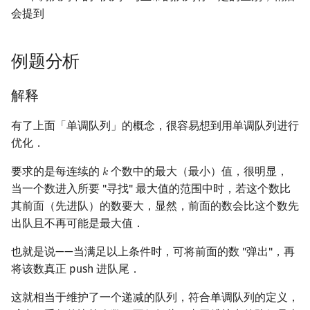
会提到
回文树
概率论
欧拉图
Kahan 求和
二次剩余
序列自动机
博弈论
哈密顿图
珂朵莉树/颜色段均摊
阶 & 原根
例题分析
最小表示法
数值算法
二分图
空间优化简介
离散对数
解释
Lyndon 分解
序理论
平面图
高次剩余 & 单位根
有了上面「单调队列」的概念，很容易想到用单调队列进行
优化．
Main–Lorentz 算法
杨氏矩阵
弦图
数论分块
要求的是每连续的
个数中的最大（最小）值，很明显，
𝑘
k
拟阵
图的着色
狄利克雷卷积
当一个数进入所要 "寻找" 最大值的范围中时，若这个数比
其前面（先进队）的数要大，显然，前面的数会比这个数先
Berlekamp–Massey 算法
网络流
莫比乌斯反演
出队且不再可能是最大值．
也就是说——当满足以上条件时，可将前面的数 "弹出"，再
图的匹配
杜教筛
将该数真正 push 进队尾．
Prüfer 序列
Powerful Number 筛
这就相当于维护了一个递减的队列，符合单调队列的定义，