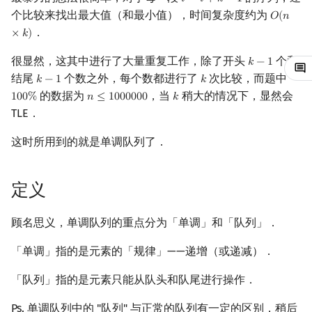
𝑖
∼
𝑖
+
𝑘
−
1
i
∼
i
+
k
−
1
个比较来找出最大值（和最小值），时间复杂度约为
𝑂
(
𝑛
O
(
n
×
k
)
镜像站列表
Special Judge
Java 速成
前缀和 & 差分
IDA*
状压 DP
Boyer–Moore 算法
置换和排列
AVL 树
拓扑排序
扫描线
有限状态自动机
Dev-C++
文件操作
Lambda 表达式
归并排序
裴蜀定理 & 一次不定方程
多项式多点求值|快速插值
贝尔数
线性基
虚树
．
×
𝑘
)
致谢
Testlib
Java 进阶
二分
回溯法
数位 DP
Z 函数（扩展 KMP）
弧度制与坐标系
红黑树
最短路问题
旋转卡壳
计算理论基础
CLion
pb_ds
堆排序
费马小定理 & 欧拉定理
多项式初等函数
伯努利数
线性映射
树分治
很显然，这其中进行了大量重复工作，除了开头
个和
𝑘
−
1
k
−
1
结尾
个数之外，每个数都进行了
次比较，而题中
𝑘
−
1
𝑘
k
−
1
k
Polygon
倍增
Dancing Links
插头 DP
AC 自动机
复数
左偏红黑树
生成树问题
半平面交
字节顺序
Geany
编译优化
桶排序
模逆元
常系数齐次线性递推
Entringer Number
特征多项式
动态树分治
的数据为
，当
稍大的情况下，显然会
1
0
0
%
𝑛
≤
1
0
0
0
0
0
0
𝑘
100
%
n
≤
1000000
k
TLE．
OJ 工具
构造
Alpha–Beta 剪枝
计数 DP
后缀数组 (SA)
数论
AA 树
斯坦纳树
平面最近点对
约瑟夫问题
Xcode
希尔排序
线性同余方程
多项式平移|连续点值平移
Eulerian Number
对角化
AHU 算法
这时所用到的就是单调队列了．
LaTeX 入门
优化
动态 DP
后缀自动机 (SAM)
多项式与生成函数
拆点
随机增量法
表达式求值
GUIDE
锦标赛排序
中国剩余定理
符号化方法
分拆数
Jordan标准型
树哈希
定义
Git
概率 DP
后缀平衡树
组合数学
连通性相关
反演变换
在一台机器上规划任务
Sublime Text
Tim 排序
升幂引理
Lagrange 反演
范德蒙德卷积
树上随机游走
顾名思义，单调队列的重点分为「单调」和「队列」．
DP 套 DP
广义后缀自动机
线性代数
环计数问题
计算几何杂项
主元素问题
CP Editor
排序相关 STL
阶乘取模
形式幂级数复合|复合逆
Pólya 计数
「单调」指的是元素的「规律」——递增（或递减）．
DP 优化
后缀树
线性规划
最小环
Garsia–Wachs 算法
Code::Blocks
排序应用
卢卡斯定理
普通生成函数
图论计数
「队列」指的是元素只能从队头和队尾进行操作．
其它 DP 方法
Manacher
抽象代数
2-SAT
15-puzzle
同余方程
指数生成函数
Ps. 单调队列中的 "队列" 与正常的队列有一定的区别，稍后