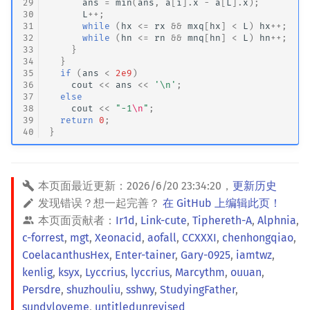
29
ans
=
min
(
ans
,
a
[
i
].
x
-
a
[
L
].
x
);
30
L
++
;
31
while
(
hx
<=
rx
&&
mxq
[
hx
]
<
L
)
hx
++
;
32
while
(
hn
<=
rn
&&
mnq
[
hn
]
<
L
)
hn
++
;
33
}
34
}
35
if
(
ans
<
2e9
)
36
cout
<<
ans
<<
'\n'
;
37
else
38
cout
<<
"-1
\n
"
;
39
return
0
;
40
}
本页面最近更新：
2026/6/20 23:34:20
，
更新历史
发现错误？想一起完善？
在 GitHub 上编辑此页！
本页面贡献者：
Ir1d
,
Link-cute
,
Tiphereth-A
,
Alphnia
,
c-forrest
,
mgt
,
Xeonacid
,
aofall
,
CCXXXI
,
chenhongqiao
,
CoelacanthusHex
,
Enter-tainer
,
Gary-0925
,
iamtwz
,
kenlig
,
ksyx
,
Lyccrius
,
lyccrius
,
Marcythm
,
ouuan
,
Persdre
,
shuzhouliu
,
sshwy
,
StudyingFather
,
sundyloveme
,
untitledunrevised