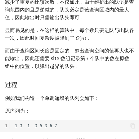
减少了重复的比较次数，不仅如此，由于维护出的队伍是查
矩阵树定理
Min_25 筛
询范围内的且是递减的，队头必定是该查询区域内的最大
值，因此输出时只需输出队头即可．
LGV 引理
洲阁筛
显而易见的是，在这样的算法中，每个数只要进队与出队各
最大团搜索算法
类欧几里德算法
一次，因此时间复杂度被降到了
．
𝑂
(
𝑛
)
O
(
n
)
而由于查询区间长度是固定的，超出查询空间的值再大也不
支配树
Meissel–Lehmer 算法
能输出，因此还需要 site 数组记录第
个队中的数在原数
𝑖
i
图上随机游走
连分数
组中的位置，以弹出越界的队头．
Stern–Brocot 树与 Farey
过程
二次域
例如我们构造一个单调递增的队列会如下：
原序列为：
Pell 方程
1