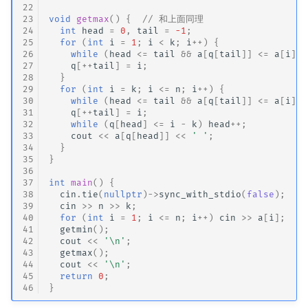
22
23
void
getmax
()
{
// 和上面同理
24
int
head
=
0
,
tail
=
-1
;
25
for
(
int
i
=
1
;
i
<
k
;
i
++
)
{
26
while
(
head
<=
tail
&&
a
[
q
[
tail
]]
<=
a
[
i
])
27
q
[
++
tail
]
=
i
;
28
}
29
for
(
int
i
=
k
;
i
<=
n
;
i
++
)
{
30
while
(
head
<=
tail
&&
a
[
q
[
tail
]]
<=
a
[
i
])
31
q
[
++
tail
]
=
i
;
32
while
(
q
[
head
]
<=
i
-
k
)
head
++
;
33
cout
<<
a
[
q
[
head
]]
<<
' '
;
34
}
35
}
36
37
int
main
()
{
38
cin
.
tie
(
nullptr
)
->
sync_with_stdio
(
false
);
39
cin
>>
n
>>
k
;
40
for
(
int
i
=
1
;
i
<=
n
;
i
++
)
cin
>>
a
[
i
];
41
getmin
();
42
cout
<<
'\n'
;
43
getmax
();
44
cout
<<
'\n'
;
45
return
0
;
46
}