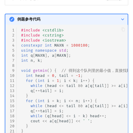
例题参考代码
 1
#include
<cstdlib>
 2
#include
<cstring>
 3
#include
<iostream>
 4
constexpr
int
MAXN
=
1000100
;
 5
using
namespace
std
;
 6
int
q
[
MAXN
],
a
[
MAXN
];
 7
int
n
,
k
;
 8
 9
void
getmin
()
{
// 得到这个队列里的最小值，直接找到
10
int
head
=
0
,
tail
=
-1
;
11
for
(
int
i
=
1
;
i
<
k
;
i
++
)
{
12
while
(
head
<=
tail
&&
a
[
q
[
tail
]]
>=
a
[
i
])
13
q
[
++
tail
]
=
i
;
14
}
15
for
(
int
i
=
k
;
i
<=
n
;
i
++
)
{
16
while
(
head
<=
tail
&&
a
[
q
[
tail
]]
>=
a
[
i
])
17
q
[
++
tail
]
=
i
;
18
while
(
q
[
head
]
<=
i
-
k
)
head
++
;
19
cout
<<
a
[
q
[
head
]]
<<
' '
;
20
}
21
}