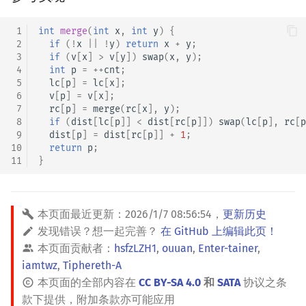
矩阵树定理
Min_25 筛
 1
int
merge
(
int
x
,
int
y
)
{
 2
if
(
!
x
||
!
y
)
return
x
+
y
;
LGV 引理
洲阁筛
 3
if
(
v
[
x
]
>
v
[
y
])
swap
(
x
,
y
);
 4
int
p
=
++
cnt
;
最大团搜索算法
类欧几里德算法
 5
lc
[
p
]
=
lc
[
x
];
 6
v
[
p
]
=
v
[
x
];
 7
rc
[
p
]
=
merge
(
rc
[
x
],
y
);
支配树
Meissel–Lehmer 算法
 8
if
(
dist
[
lc
[
p
]]
<
dist
[
rc
[
p
]])
swap
(
lc
[
p
],
rc
[
p
 9
dist
[
p
]
=
dist
[
rc
[
p
]]
+
1
;
图上随机游走
连分数
10
return
p
;
11
}
Stern–Brocot 树与 Farey
二次域
本页面最近更新：
2026/1/7 08:56:54
，
更新历史
发现错误？想一起完善？
在 GitHub 上编辑此页！
Pell 方程
本页面贡献者：
hsfzLZH1
,
ouuan
,
Enter-tainer
,
iamtwz
,
Tiphereth-A
本页面的全部内容在
CC BY-SA 4.0
和
SATA
协议之条
款下提供，附加条款亦可能应用