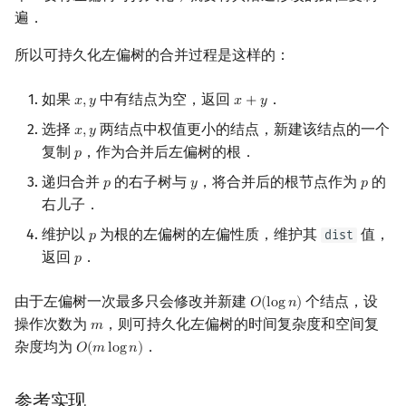
遍．
回文树
概率论
欧拉图
Kahan 求和
二次剩余
所以可持久化左偏树的合并过程是这样的：
序列自动机
博弈论
哈密顿图
珂朵莉树/颜色段均摊
阶 & 原根
如果
中有结点为空，返回
．
𝑥
,
𝑦
𝑥
+
𝑦
x
,
y
x
+
y
最小表示法
数值算法
二分图
空间优化简介
离散对数
选择
两结点中权值更小的结点，新建该结点的一个
𝑥
,
𝑦
x
,
y
复制
，作为合并后左偏树的根．
Lyndon 分解
序理论
平面图
𝑝
高次剩余 & 单位根
p
递归合并
的右子树与
，将合并后的根节点作为
的
𝑝
𝑦
𝑝
p
y
p
Main–Lorentz 算法
杨氏矩阵
弦图
数论分块
右儿子．
维护以
为根的左偏树的左偏性质，维护其
值，
dist
𝑝
p
拟阵
图的着色
狄利克雷卷积
返回
．
𝑝
p
Berlekamp–Massey 算法
网络流
莫比乌斯反演
由于左偏树一次最多只会修改并新建
个结点，设
𝑂
(
l
o
g
𝑛
)
O
(
log
n
)
操作次数为
，则可持久化左偏树的时间复杂度和空间复
𝑚
m
图的匹配
杜教筛
杂度均为
．
𝑂
(
𝑚
l
o
g
𝑛
)
O
(
m
log
n
)
Prüfer 序列
Powerful Number 筛
参考实现