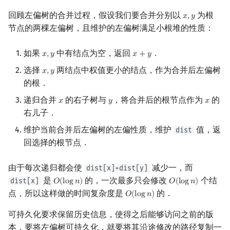
回顾左偏树的合并过程，假设我们要合并分别以
为根
镜像站列表
Special Judge
Java 速成
前缀和 & 差分
IDA*
状压 DP
Boyer–Moore 算法
置换和排列
AVL 树
拓扑排序
扫描线
有限状态自动机
Dev-C++
文件操作
Lambda 表达式
归并排序
裴蜀定理 & 一次不定方程
多项式多点求值|快速插值
贝尔数
线性基
虚树
𝑥
,
𝑦
x
,
y
节点的两棵左偏树，且维护的左偏树满足小根堆的性质：
致谢
Testlib
Java 进阶
二分
回溯法
数位 DP
Z 函数（扩展 KMP）
弧度制与坐标系
红黑树
最短路问题
旋转卡壳
计算理论基础
CLion
pb_ds
堆排序
费马小定理 & 欧拉定理
多项式初等函数
伯努利数
线性映射
树分治
如果
中有结点为空，返回
．
𝑥
,
𝑦
𝑥
+
𝑦
x
,
y
x
+
y
Polygon
倍增
Dancing Links
插头 DP
AC 自动机
复数
左偏红黑树
生成树问题
半平面交
字节顺序
Geany
编译优化
桶排序
模逆元
常系数齐次线性递推
Entringer Number
特征多项式
动态树分治
选择
两结点中权值更小的结点，作为合并后左偏树
𝑥
,
𝑦
x
,
y
的根．
OJ 工具
构造
Alpha–Beta 剪枝
计数 DP
后缀数组 (SA)
数论
AA 树
斯坦纳树
平面最近点对
约瑟夫问题
Xcode
希尔排序
线性同余方程
多项式平移|连续点值平移
Eulerian Number
对角化
AHU 算法
递归合并
的右子树与
，将合并后的根节点作为
的
𝑥
𝑦
𝑥
x
y
x
右儿子．
LaTeX 入门
优化
动态 DP
后缀自动机 (SAM)
多项式与生成函数
拆点
随机增量法
表达式求值
GUIDE
锦标赛排序
中国剩余定理
符号化方法
分拆数
Jordan标准型
树哈希
维护当前合并后左偏树的左偏性质，维护
值，返
dist
Git
概率 DP
后缀平衡树
组合数学
连通性相关
反演变换
在一台机器上规划任务
Sublime Text
Tim 排序
升幂引理
Lagrange 反演
范德蒙德卷积
树上随机游走
回选择的根节点．
DP 套 DP
广义后缀自动机
线性代数
环计数问题
计算几何杂项
主元素问题
CP Editor
排序相关 STL
阶乘取模
形式幂级数复合|复合逆
Pólya 计数
由于每次递归都会使
减少一，而
dist[x]+dist[y]
是
的，一次最多只会修改
个结
dist[x]
𝑂
(
l
o
g
𝑛
)
𝑂
(
l
o
g
𝑛
)
O
(
log
n
)
O
(
log
n
)
DP 优化
后缀树
线性规划
最小环
Garsia–Wachs 算法
Code::Blocks
排序应用
卢卡斯定理
普通生成函数
图论计数
点，所以这样做的时间复杂度是
的．
𝑂
(
l
o
g
𝑛
)
O
(
log
n
)
可持久化要求保留历史信息，使得之后能够访问之前的版
其它 DP 方法
Manacher
抽象代数
2-SAT
15-puzzle
同余方程
指数生成函数
本．要将左偏树可持久化，就要将其沿途修改的路径复制一