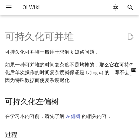
OI Wiki
键
入
可持久化可并堆
Getting Started
比赛相关简介
工具软件简介
语言基础简介
算法基础简介
搜索部分简介
动态规划部分简介
字符串部分简介
数学部分简介
并查集
堆简介
分块思想
线段树基础
二叉搜索树 & 平衡树
可持久化左偏树
线段树套线段树
Link Cut Tree
图论部分简介
计算几何部分简介
杂项简介
RMQ
OI 赛事与赛制
题型概述
读入、输出优化
Vim
评测工具简介
Testlib 简介
Hello, World!
C++ 标准库简介
类
复杂度简介
排序简介
DP 优化简介
后缀数组简介
数字系统简介
数论基础
多项式与生成函数简介
排列组合
线性代数简介
线性规划基础
基本概念
基本概念
博弈论简介
插值
树基础
最短路
最小生成树
强连通分量
网络流简介
图匹配
离线算法简介
随机函数
以
可持久化可并堆一般用于求解
短路问题．
𝑘
k
开
关于本项目
赛事
代码编辑工具
C++ 基础
复杂度
DFS（搜索）
动态规划基础
字符串基础
布尔代数
并查集复杂度
二叉堆
块状数组
线段树合并 & 分裂
Treap
平衡树套线段树
全局平衡二叉树
图论相关概念
二维计算几何基础
离散化
并查集应用
过程
ICPC/CCPC 赛事与赛制
交互题
分段打表
Emacs
Arbiter
通用
C++ 语法基础
STL 容器
命名空间
均摊复杂度
选择排序
单调队列/单调栈优化
最优原地后缀排序算法
进位制
模算术简介
代数基本定理
抽屉原理
向量
单纯形法
群论
条件概率与独立性
公平组合游戏
数值积分
树的直径
差分约束
最小树形图
双连通分量
最大流
二分图最大匹配
CDQ 分治
随机化技巧
如果一种可并堆的时间复杂度不是均摊的，那么它在可持久
始
如何参与
题型
评测工具
C++ 标准库
枚举
BFS（搜索）
记忆化搜索
标准库
数字系统
配对堆
块状链表
李超线段树
Splay 树
线段树套平衡树
Euler Tour Tree
图的存储
三维计算几何基础
双指针
括号序列
化后单次操作的时间复杂度就保证是
参考实现
常见错误
VS Code
Cena
Generator
变量
STL 算法
值类别
冒泡排序
斜率优化
平衡三进制
素数
快速傅里叶变换
容斥原理
内积和外积
环论
随机变量
零和游戏
高斯消元
树的中心
k 短路
最小直径生成树
割点和桥
最小割
二分图最大权匹配
整体二分
爬山算法
的，即不会
𝑂
(
l
o
g
𝑛
)
O
(
log
n
)
搜
因为特殊数据而使复杂度退化．
OI Wiki 不是什么
学习路线
命令行
C++ 进阶
模拟
双向搜索
背包 DP
字符串匹配
位操作
左偏树
树分块
猫树
WBLT
树状数组套权值线段树
Top Tree
DFS（图论）
距离
离线算法
线段树与离线询问
常见技巧
Atom
CCR Plus
Validator
运算
bitset
重载运算符
插入排序
四边形不等式优化
格雷码
最大公约数
快速数论变换
斐波那契数列
矩阵
域论
随机变量的数字特征
非公平组合游戏
牛顿迭代法
树的重心
同余最短路
圆方树
费用流
一般图最大匹配
莫队算法
模拟退火
索
可持久化左偏树
格式手册
学习资源
命令行编译与调试
C++ 与其他常用语言的区别
递归 & 分治
启发式搜索
区间 DP
字符串哈希
二进制集合操作
Sqrt Tree
区间最值操作 & 区间历史最
替罪羊树
分块套树状数组
BFS（图论）
Pick 定理
分数规划
Eclipse
Lemon
Interactor
流程控制语句
string
引用
计数排序
Slope Trick 优化
欧拉函数
快速沃尔什变换
错位排列
初等变换
Schreier–Sims 算法
概率不等式
最近公共祖先
点/边连通度
上下界网络流
一般图最大权匹配
值
在学习本内容前，请先了解
左偏树
的相关内容．
数学符号表
技巧
编译器
Pascal 转 C++ 急救
贪心
A*
DAG 上的 DP
字典树 (Trie)
高精度计算
笛卡尔树
树上问题
三角剖分
随机化
Notepad++
Checker
高级数据类型
pair
常量
基数排序
WQS 二分
筛法
Chirp Z 变换
卡特兰数
行列式
树链剖分
Stoer–Wagner 算法
稳定匹配
Kinetic Tournament Tree
F.A.Q.
出题
WSL (Windows 10)
Python 速成
排序
迭代加深搜索
树形 DP
前缀函数与 KMP 算法
快速幂
Size Balanced Tree
有向无环图
凸包
悬线法
Kate
函数
新版 C++ 特性
快速排序
状态设计优化
分解质因数
多项式牛顿迭代
斯特林数
线性空间
树上启发式合并
过程