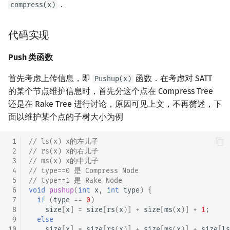
．
compress(x)
代码实现
Push 类函数
首先考虑上传信息，即
函数．在考虑对 SATT
Pushup(x)
的某个节点维护信息时，首先分这个点在 Compress Tree
还是在 Rake Tree 进行讨论，原因可见上文，不再赘述，下
面以维护某个点的子树大小为例
 1
// ls(x) x的左儿子
 2
// rs(x) x的右儿子
 3
// ms(x) x的中儿子
 4
// type==0 是 Compress Node
 5
// type==1 是 Rake Node
 6
void
pushup
(
int
x
,
int
type
)
{
 7
if
(
type
==
0
)
 8
size
[
x
]
=
size
[
rs
(
x
)]
+
size
[
ms
(
x
)]
+
1
;
 9
else
10
size
[
x
]
=
size
[
rs
(
x
)]
+
size
[
ms
(
x
)]
+
size
[
ls