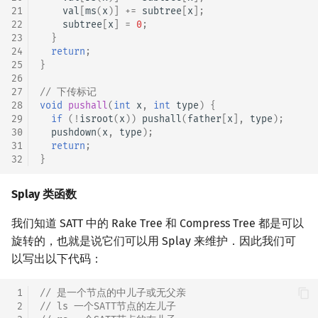
21
val
[
ms
(
x
)]
+=
subtree
[
x
];
22
subtree
[
x
]
=
0
;
23
}
24
return
;
25
}
26
27
// 下传标记
28
void
pushall
(
int
x
,
int
type
)
{
29
if
(
!
isroot
(
x
))
pushall
(
father
[
x
],
type
);
30
pushdown
(
x
,
type
);
31
return
;
32
}
Splay 类函数
我们知道 SATT 中的 Rake Tree 和 Compress Tree 都是可以
旋转的，也就是说它们可以用 Splay 来维护．因此我们可
以写出以下代码：
 1
// 是一个节点的中儿子或无父亲
 2
// ls 一个SATT节点的左儿子