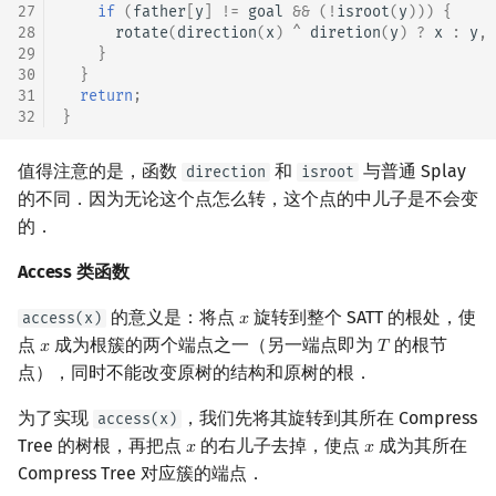
27
if
(
father
[
y
]
!=
goal
&&
(
!
isroot
(
y
)))
{
28
rotate
(
direction
(
x
)
^
diretion
(
y
)
?
x
:
y
,
29
}
30
}
31
return
;
32
}
值得注意的是，函数
和
与普通 Splay
direction
isroot
的不同．因为无论这个点怎么转，这个点的中儿子是不会变
的．
Access 类函数
的意义是：将点
旋转到整个 SATT 的根处，使
access(x)
𝑥
x
点
成为根簇的两个端点之一（另一端点即为
的根节
𝑥
𝑇
x
T
点），同时不能改变原树的结构和原树的根．
为了实现
，我们先将其旋转到其所在 Compress
access(x)
Tree 的树根，再把点
的右儿子去掉，使点
成为其所在
𝑥
𝑥
x
x
Compress Tree 对应簇的端点．