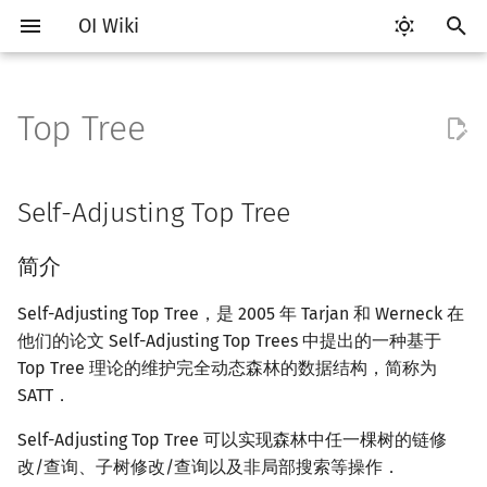
OI Wiki
键
入
Top Tree
Getting Started
比赛相关简介
工具软件简介
语言基础简介
算法基础简介
搜索部分简介
动态规划部分简介
字符串部分简介
数学部分简介
并查集
堆简介
分块思想
线段树基础
二叉搜索树 & 平衡树
可持久化数据结构简介
线段树套线段树
Self-Adjusting Top Tree
图论部分简介
计算几何部分简介
杂项简介
RMQ
OI 赛事与赛制
题型概述
读入、输出优化
Vim
评测工具简介
Testlib 简介
Hello, World!
C++ 标准库简介
类
复杂度简介
排序简介
DP 优化简介
后缀数组简介
数字系统简介
数论基础
多项式与生成函数简介
排列组合
线性代数简介
线性规划基础
基本概念
基本概念
博弈论简介
插值
树基础
最短路
最小生成树
强连通分量
网络流简介
图匹配
离线算法简介
随机函数
以
开
关于本项目
赛事
代码编辑工具
C++ 基础
复杂度
DFS（搜索）
动态规划基础
字符串基础
布尔代数
并查集复杂度
二叉堆
块状数组
线段树合并 & 分裂
Treap
可持久化线段树
平衡树套线段树
图论相关概念
二维计算几何基础
离散化
并查集应用
简介
ICPC/CCPC 赛事与赛制
交互题
分段打表
Emacs
Arbiter
通用
C++ 语法基础
STL 容器
命名空间
均摊复杂度
选择排序
单调队列/单调栈优化
最优原地后缀排序算法
进位制
模算术简介
代数基本定理
抽屉原理
向量
单纯形法
群论
条件概率与独立性
公平组合游戏
数值积分
树的直径
差分约束
最小树形图
双连通分量
最大流
二分图最大匹配
CDQ 分治
随机化技巧
Self-Adjusting Top Tree
始
如何参与
题型
评测工具
C++ 标准库
枚举
BFS（搜索）
记忆化搜索
标准库
数字系统
配对堆
块状链表
李超线段树
Splay 树
可持久化块状数组
线段树套平衡树
图的存储
三维计算几何基础
双指针
括号序列
问题引入
常见错误
VS Code
Cena
Generator
变量
STL 算法
值类别
冒泡排序
斜率优化
平衡三进制
素数
快速傅里叶变换
容斥原理
内积和外积
环论
随机变量
零和游戏
高斯消元
树的中心
k 短路
最小直径生成树
割点和桥
最小割
二分图最大权匹配
整体二分
爬山算法
简介
搜
OI Wiki 不是什么
学习路线
命令行
C++ 进阶
模拟
双向搜索
背包 DP
字符串匹配
位操作
左偏树
树分块
猫树
WBLT
可持久化平衡树
树状数组套权值线段树
DFS（图论）
距离
离线算法
线段树与离线询问
树收缩
常见技巧
Atom
CCR Plus
Validator
运算
bitset
重载运算符
插入排序
四边形不等式优化
格雷码
最大公约数
快速数论变换
斐波那契数列
矩阵
域论
随机变量的数字特征
非公平组合游戏
牛顿迭代法
树的重心
同余最短路
圆方树
费用流
一般图最大匹配
莫队算法
模拟退火
索
Self-Adjusting Top Tree，是 2005 年 Tarjan 和 Werneck 在
他们的论文 Self-Adjusting Top Trees 中提出的一种基于
格式手册
学习资源
命令行编译与调试
C++ 与其他常用语言的区别
递归 & 分治
启发式搜索
区间 DP
字符串哈希
二进制集合操作
Sqrt Tree
区间最值操作 & 区间历史最
替罪羊树
可持久化字典树
分块套树状数组
BFS（图论）
Pick 定理
分数规划
簇
Eclipse
Lemon
Interactor
流程控制语句
string
引用
计数排序
Slope Trick 优化
欧拉函数
快速沃尔什变换
错位排列
初等变换
Schreier–Sims 算法
概率不等式
最近公共祖先
点/边连通度
上下界网络流
一般图最大权匹配
Top Tree 理论的维护完全动态森林的数据结构，简称为
值
SATT．
数学符号表
技巧
编译器
Pascal 转 C++ 急救
贪心
A*
DAG 上的 DP
字典树 (Trie)
高精度计算
笛卡尔树
可持久化可并堆
树上问题
三角剖分
随机化
Top Tree
Notepad++
Checker
高级数据类型
pair
常量
基数排序
WQS 二分
筛法
Chirp Z 变换
卡特兰数
行列式
树链剖分
Stoer–Wagner 算法
稳定匹配
Kinetic Tournament Tree
Self-Adjusting Top Tree 可以实现森林中任一棵树的链修
F.A.Q.
出题
WSL (Windows 10)
Python 速成
排序
迭代加深搜索
树形 DP
前缀函数与 KMP 算法
快速幂
Size Balanced Tree
有向无环图
凸包
悬线法
改/查询、子树修改/查询以及非局部搜索等操作．
用三度化 Self-Adjusting
Kate
函数
新版 C++ 特性
快速排序
状态设计优化
分解质因数
多项式牛顿迭代
斯特林数
线性空间
树上启发式合并