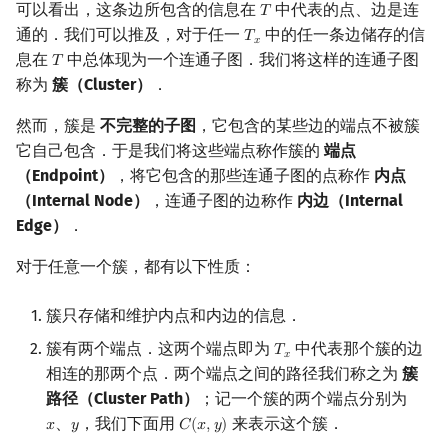
可以看出，这条边所包含的信息在
中代表的点、边是连
𝑇
T
通的．我们可以推及，对于任一
中的任一条边储存的信
𝑇
T
x
𝑥
息在
中总体现为一个连通子图．我们将这样的连通子图
𝑇
T
称为
簇（Cluster）
．
然而，簇是
不完整的子图
，它包含的某些边的端点不被簇
它自己包含．于是我们将这些端点称作簇的
端点
（Endpoint）
，将它包含的那些连通子图的点称作
内点
（Internal Node）
，连通子图的边称作
内边（Internal
Edge）
．
对于任意一个簇，都有以下性质：
簇只存储和维护内点和内边的信息．
簇有两个端点．这两个端点即为
中代表那个簇的边
𝑇
T
x
𝑥
相连的那两个点．两个端点之间的路径我们称之为
簇
路径（Cluster Path）
；记一个簇的两个端点分别为
、
，我们下面用
来表示这个簇．
𝑥
𝑦
𝐶
(
𝑥
,
𝑦
)
x
y
C
(
x
,
y
)