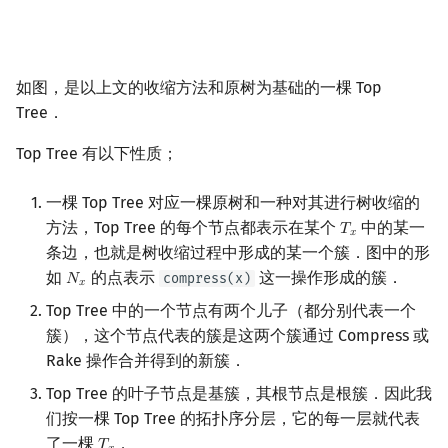
如图，是以上文的收缩方法和原树为基础的一棵 Top
Tree．
Top Tree 有以下性质；
一棵 Top Tree 对应一棵原树和一种对其进行树收缩的
方法，Top Tree 的每个节点都表示在某个
中的某一
𝑇
T
x
𝑥
条边，也就是树收缩过程中形成的某一个簇．图中的形
如
的点表示
这一操作形成的簇．
compress(x)
𝑁
N
x
𝑥
Top Tree 中的一个节点有两个儿子（都分别代表一个
簇），这个节点代表的簇是这两个簇通过 Compress 或
Rake 操作合并得到的新簇．
Top Tree 的叶子节点是基簇，其根节点是根簇．因此我
们按一棵 Top Tree 的拓扑序分层，它的每一层就代表
了一棵
．
T
x