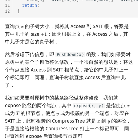
11
return
;
12
}
查询点
的子树大小，就将其 Access 到 SATT 根，答案是
𝑥
x
其中儿子的 size
；因为根据上文，在 Access 之后，其
+
1
+
1
中儿子才是它的真子树．
然后考虑下传信息，即
函数．我们如果要对
Pushdown(x)
原树中的某个子树做整体修改，一个很自然的想法是：将这
个节点直接 Access 到 SATT 根节点，给它的中儿子打上一
个标记即可．同理，查询子树就直接 Access 后查询中儿
子．
我们如果要对原树中的某条路径做整体修改，我们就
expose 路径的两个端点，其中
是指使点
expose(x, y)
𝑥
x
成为
的根节点，使点
成为根簇的另一个端点．对应在
𝑇
𝑦
T
y
SATT 上，此时根簇的 Compress Tree 就是
到
的路径．
𝑥
𝑦
x
y
于是直接给根簇的 Compress Tree 打上一个标记即可．同
理查询链 expose 后查询根节点即可．