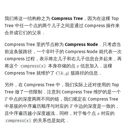
我们将这一结构称之为
Compress Tree
，因为在这棵 Top
Tree 中任一个点的两个儿子之间是通过 Compress 操作来
合并成它们的父亲．
Compress Tree 里的节点称为
Compress Node
．只考虑当
前这条簇路径，一个非叶子的 Compress Node 就代表一次
compress 过程，表示将左儿子和右儿子信息合并起来，再
将这个
本身存储的点
信息加入．这棵
compress(x)
𝑥
x
Compress Tree 就维护了
簇路径的信息．
𝐶
(
𝑘
,
𝑔
)
C
(
k
,
g
)
另外，在 Compress Tree 中，我们实际上还对使用的 Top
Tree 做了一些限制．注意到 Compress Tree 维护的是一个
中点的深度两两不同的链，我们规定在 Compress Tree
𝑇
T
中基簇的中序遍历顺序与对应的
中边的深度是一致的，
𝑇
T
且中序遍历越小深度越浅．同样，对于每个点
对应的
𝑥
x
的关系也是如此．
compress(x)