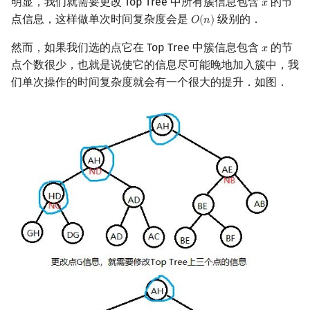
明显，我们就需要更改 Top Tree 中所有簇信息包含
的节
𝑥
x
点信息，这样做单次时间复杂度会是
级别的．
𝑂
(
𝑛
)
O
(
n
)
然而，如果我们选的点它在 Top Tree 中簇信息包含
的节
𝑥
x
点个数很少，也就是说使它的信息尽可能晚地加入簇中，我
们单次操作的时间复杂度就会有一个很大的提升．如图．