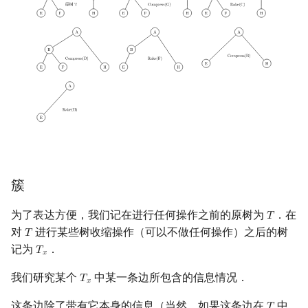
簇
为了表达方便，我们记在进行任何操作之前的原树为
．在
𝑇
T
对
进行某些树收缩操作（可以不做任何操作）之后的树
𝑇
T
记为
．
𝑇
T
x
𝑥
我们研究某个
中某一条边所包含的信息情况．
𝑇
T
x
𝑥
这条边除了带有它本身的信息（当然，如果这条边在
中