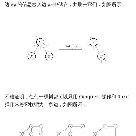
边
的信息放入边
中储存，并删去它们．如图所示．
矩阵树定理
Min_25 筛
𝑥
𝑦
𝑦
𝑧
x
y
y
z
LGV 引理
洲阁筛
最大团搜索算法
类欧几里德算法
支配树
Meissel–Lehmer 算法
图上随机游走
连分数
Stern–Brocot 树与 Farey
二次域
不难证明，任何一棵树都可以只用 Compress 操作和 Rake
操作来将它收缩为一条边，如图所示．
Pell 方程