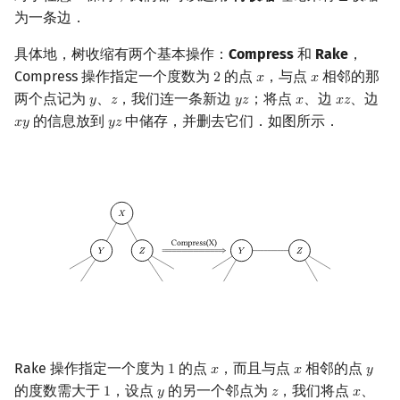
为一条边．
回文树
概率论
欧拉图
Kahan 求和
二次剩余
例题
具体地，树收缩有两个基本操作：
Compress
和
Rake
，
序列自动机
博弈论
哈密顿图
珂朵莉树/颜色段均摊
阶 & 原根
Compress 操作指定一个度数为
的点
，与点
相邻的那
2
𝑥
𝑥
2
x
x
例题 1
两个点记为
、
，我们连一条新边
；将点
、边
、边
𝑦
𝑧
𝑦
𝑧
𝑥
𝑥
𝑧
y
z
y
z
x
x
z
最小表示法
数值算法
二分图
空间优化简介
离散对数
的信息放到
中储存，并删去它们．如图所示．
𝑥
𝑦
𝑦
𝑧
x
y
y
z
例题 2
Lyndon 分解
序理论
平面图
高次剩余 & 单位根
Reference
Main–Lorentz 算法
杨氏矩阵
弦图
数论分块
拟阵
图的着色
狄利克雷卷积
Berlekamp–Massey 算法
网络流
莫比乌斯反演
图的匹配
杜教筛
Rake 操作指定一个度为
的点
，而且与点
相邻的点
1
𝑥
𝑥
𝑦
Prüfer 序列
Powerful Number 筛
1
x
x
y
的度数需大于
，设点
的另一个邻点为
，我们将点
、
1
𝑦
𝑧
𝑥
1
y
z
x