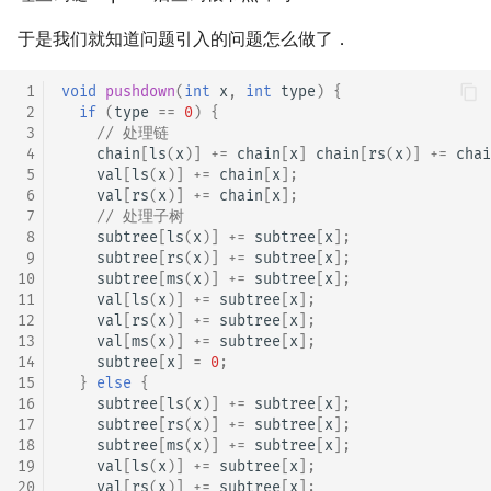
于是我们就知道问题引入的问题怎么做了．
 1
void
pushdown
(
int
x
,
int
type
)
{
 2
if
(
type
==
0
)
{
 3
// 处理链
 4
chain
[
ls
(
x
)]
+=
chain
[
x
]
chain
[
rs
(
x
)]
+=
chai
 5
val
[
ls
(
x
)]
+=
chain
[
x
];
 6
val
[
rs
(
x
)]
+=
chain
[
x
];
 7
// 处理子树
 8
subtree
[
ls
(
x
)]
+=
subtree
[
x
];
 9
subtree
[
rs
(
x
)]
+=
subtree
[
x
];
10
subtree
[
ms
(
x
)]
+=
subtree
[
x
];
11
val
[
ls
(
x
)]
+=
subtree
[
x
];
12
val
[
rs
(
x
)]
+=
subtree
[
x
];
13
val
[
ms
(
x
)]
+=
subtree
[
x
];
14
subtree
[
x
]
=
0
;
15
}
else
{
16
subtree
[
ls
(
x
)]
+=
subtree
[
x
];
17
subtree
[
rs
(
x
)]
+=
subtree
[
x
];
18
subtree
[
ms
(
x
)]
+=
subtree
[
x
];
19
val
[
ls
(
x
)]
+=
subtree
[
x
];
20
val
[
rs
(
x
)]
+=
subtree
[
x
];