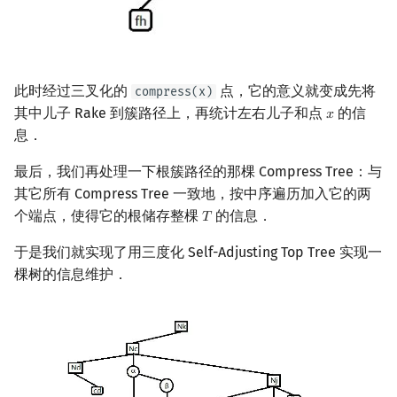
此时经过三叉化的
点，它的意义就变成先将
compress(x)
其中儿子 Rake 到簇路径上，再统计左右儿子和点
的信
𝑥
x
息．
最后，我们再处理一下根簇路径的那棵 Compress Tree：与
其它所有 Compress Tree 一致地，按中序遍历加入它的两
个端点，使得它的根储存整棵
的信息．
𝑇
T
于是我们就实现了用三度化 Self-Adjusting Top Tree 实现一
棵树的信息维护．