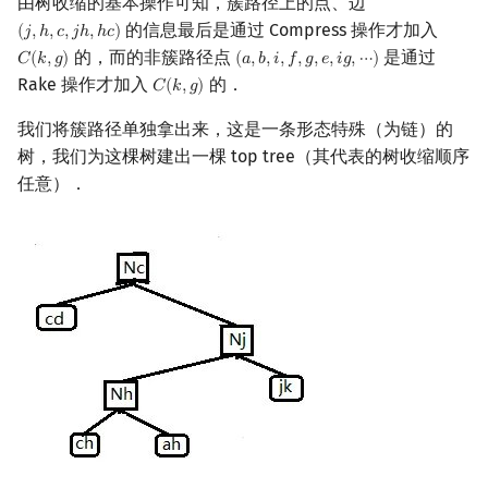
由树收缩的基本操作可知，簇路径上的点、边
的信息最后是通过 Compress 操作才加入
(
𝑗
,
ℎ
,
𝑐
,
𝑗
ℎ
,
ℎ
𝑐
)
(
j
,
h
,
c
,
j
h
,
h
c
)
的，而的非簇路径点
是通过
𝐶
(
𝑘
,
𝑔
)
(
𝑎
,
𝑏
,
𝑖
,
𝑓
,
𝑔
,
𝑒
,
𝑖
𝑔
,
⋯
)
C
(
k
,
g
)
(
a
,
b
,
i
,
f
,
g
,
e
,
i
g
,
⋯
)
Rake 操作才加入
的．
𝐶
(
𝑘
,
𝑔
)
C
(
k
,
g
)
我们将簇路径单独拿出来，这是一条形态特殊（为链）的
树，我们为这棵树建出一棵 top tree（其代表的树收缩顺序
任意）．