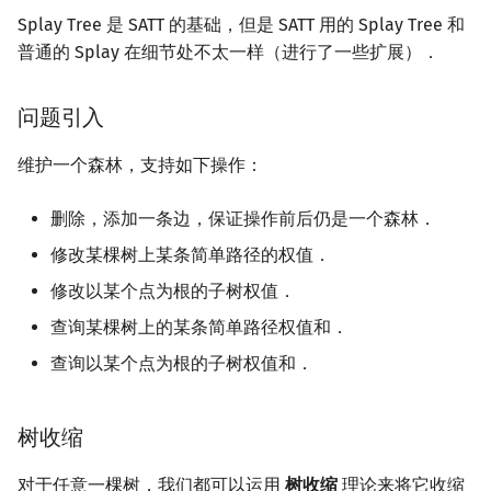
Top Tree 实现信息维护
Splay Tree 是 SATT 的基础，但是 SATT 用的 Splay Tree 和
镜像站列表
Special Judge
Java 速成
前缀和 & 差分
IDA*
状压 DP
Boyer–Moore 算法
置换和排列
AVL 树
拓扑排序
扫描线
有限状态自动机
Dev-C++
文件操作
Lambda 表达式
归并排序
裴蜀定理 & 一次不定方程
多项式多点求值|快速插值
贝尔数
线性基
虚树
普通的 Splay 在细节处不太一样（进行了一些扩展）．
原理
致谢
Testlib
Java 进阶
二分
回溯法
数位 DP
Z 函数（扩展 KMP）
弧度制与坐标系
红黑树
最短路问题
旋转卡壳
计算理论基础
CLion
pb_ds
堆排序
费马小定理 & 欧拉定理
多项式初等函数
伯努利数
线性映射
树分治
实际结构
问题引入
Polygon
倍增
Dancing Links
插头 DP
AC 自动机
复数
左偏红黑树
生成树问题
半平面交
字节顺序
Geany
编译优化
桶排序
模逆元
常系数齐次线性递推
Entringer Number
特征多项式
动态树分治
维护一个森林，支持如下操作：
代码实现
OJ 工具
构造
Alpha–Beta 剪枝
计数 DP
后缀数组 (SA)
数论
AA 树
斯坦纳树
平面最近点对
约瑟夫问题
Xcode
希尔排序
线性同余方程
多项式平移|连续点值平移
Eulerian Number
对角化
AHU 算法
删除，添加一条边，保证操作前后仍是一个森林．
Push 类函数
LaTeX 入门
优化
动态 DP
后缀自动机 (SAM)
多项式与生成函数
拆点
随机增量法
表达式求值
GUIDE
锦标赛排序
中国剩余定理
符号化方法
分拆数
Jordan标准型
树哈希
修改某棵树上某条简单路径的权值．
Splay 类函数
修改以某个点为根的子树权值．
Git
概率 DP
后缀平衡树
组合数学
连通性相关
反演变换
在一台机器上规划任务
Sublime Text
Tim 排序
升幂引理
Lagrange 反演
范德蒙德卷积
树上随机游走
查询某棵树上的某条简单路径权值和．
Access 类函数
DP 套 DP
广义后缀自动机
线性代数
环计数问题
计算几何杂项
主元素问题
CP Editor
排序相关 STL
阶乘取模
形式幂级数复合|复合逆
Pólya 计数
查询以某个点为根的子树权值和．
Link & Cut
DP 优化
后缀树
线性规划
最小环
Garsia–Wachs 算法
Code::Blocks
排序应用
卢卡斯定理
普通生成函数
图论计数
树收缩
完整代码
其它 DP 方法
Manacher
抽象代数
2-SAT
15-puzzle
同余方程
指数生成函数
对于任意一棵树，我们都可以运用
树收缩
理论来将它收缩
SATT 的时间复杂度证明