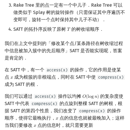
Rake Tree 里的点一定有一个中儿子．Rake Tree 可以
做类似于 Splay 树的旋转操作（只需保证其中序遍历不
变即可，旋转一个点时保持其中儿子不动）．
SATT 的拓扑序反映了原树
的树收缩顺序．
𝑇
T
我们在上文中提到的「修改某个点/某条路径在树收缩过程
中信息被加入簇中的先后顺序」SATT 是否能实现呢，答案
是肯定的．
在 SATT 中，有一个
的操作，它的作用是使某
access(x)
点
成为根簇的非根端点，同时在 SATT 中使
compress(x)
𝑥
x
成为 SATT 的根．
我们可以通过
操作以均摊
的复杂度使
access(x)
𝑂
(
l
o
g
𝑛
)
O
(
log
n
)
SATT 中代表
的点旋到整棵 SATT 的树根，根
compress(x)
据 SATT 的第四个性质，我们改变了
的操作
compress(x)
顺序，使得它最晚执行，
点的信息也就被最晚加入；这样
𝑥
x
当我们要修改
点的信息时，就只需要更新
𝑥
x