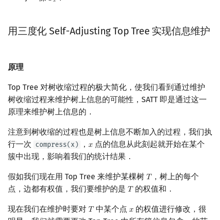
𝑇
𝑥
用三度化 Self-Adjusting Top Tree 实现信息维护
原理
Top Tree 对树收缩过程的极大简化，使我们看到通过维护
树收缩过程来维护树上信息的可能性，SATT 即是通过这一
原理来维护树上信息的．
注意到树收缩的过程也是树上信息不断加入的过程，我们执
行一次
，
点的信息从此刻起就开始在某个
compress(x)
𝑥
x
簇中出现，影响着我们的统计结果．
假如我们现在用 Top Tree 来维护某棵树
，树上的每个
𝑇
T
点，边都有权值，我们要维护的是
的权值和．
𝑇
T
现在我们在维护时要对
中某个点
的权值进行修改，很
𝑇
𝑥
T
x