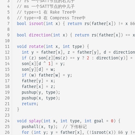
 3
// rs 一个SATT节点的右儿子
 4
// ms 一个SATT节点的中儿子
 5
// type==1 在 Rake Tree中
 6
// type==0 在 Compress Tree中
 7
bool
isroot
(
int
x
)
{
return
rs
(
father
[
x
])
!=
x
&&
 8
 9
bool
direction
(
int
x
)
{
return
rs
(
father
[
x
])
==
x
10
11
void
rotate
(
int
x
,
int
type
)
{
12
int
y
=
father
[
x
],
z
=
father
[
y
],
d
=
direction
13
if
(
z
)
son
[
z
][
ms
(
z
)
==
y
?
2
:
direction
(
y
)]
=
14
son
[
x
][
d
^
1
]
=
y
;
15
son
[
y
][
d
]
=
w
;
16
if
(
w
)
father
[
w
]
=
y
;
17
father
[
y
]
=
x
;
18
father
[
x
]
=
z
;
19
pushup
(
y
,
type
);
20
pushup
(
x
,
type
);
21
return
;
22
}
23
24
void
splay
(
int
x
,
int
type
,
int
goal
=
0
)
{
25
pushall
(
x
,
ty
);
// 下传标记
26
for
(
int
y
;
y
=
father
[
x
],
(
!
isroot
(
x
))
&&
y
!=