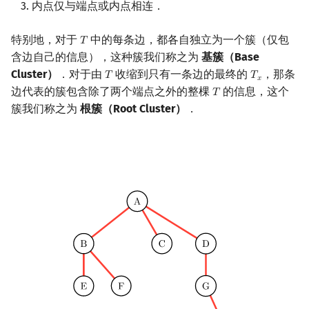
内点仅与端点或内点相连．
特别地，对于
中的每条边，都各自独立为一个簇（仅包
𝑇
T
含边自己的信息），这种簇我们称之为
基簇（Base
Cluster）
．对于由
收缩到只有一条边的最终的
，那条
𝑇
𝑇
T
T
x
𝑥
边代表的簇包含除了两个端点之外的整棵
的信息，这个
𝑇
T
簇我们称之为
根簇（Root Cluster）
．