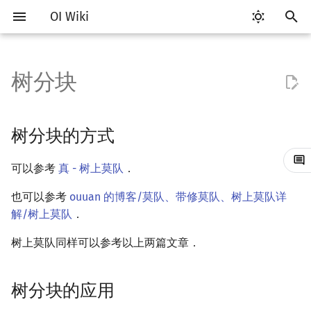
OI Wiki
键
入
树分块
Getting Started
比赛相关简介
工具软件简介
语言基础简介
算法基础简介
搜索部分简介
动态规划部分简介
字符串部分简介
数学部分简介
并查集
堆简介
树分块的方式
线段树基础
二叉搜索树 & 平衡树
可持久化数据结构简介
线段树套线段树
Link Cut Tree
图论部分简介
计算几何部分简介
杂项简介
RMQ
OI 赛事与赛制
题型概述
读入、输出优化
Vim
评测工具简介
Testlib 简介
Hello, World!
C++ 标准库简介
类
复杂度简介
排序简介
DP 优化简介
后缀数组简介
数字系统简介
数论基础
多项式与生成函数简介
排列组合
线性代数简介
线性规划基础
基本概念
基本概念
博弈论简介
插值
树基础
最短路
最小生成树
强连通分量
网络流简介
图匹配
离线算法简介
随机函数
以
开
关于本项目
赛事
代码编辑工具
C++ 基础
复杂度
DFS（搜索）
动态规划基础
字符串基础
布尔代数
并查集复杂度
二叉堆
树分块的应用
线段树合并 & 分裂
Treap
可持久化线段树
平衡树套线段树
全局平衡二叉树
图论相关概念
二维计算几何基础
离散化
并查集应用
ICPC/CCPC 赛事与赛制
交互题
分段打表
Emacs
Arbiter
通用
C++ 语法基础
STL 容器
命名空间
均摊复杂度
选择排序
单调队列/单调栈优化
最优原地后缀排序算法
进位制
模算术简介
代数基本定理
抽屉原理
向量
单纯形法
群论
条件概率与独立性
公平组合游戏
数值积分
树的直径
差分约束
最小树形图
双连通分量
最大流
二分图最大匹配
CDQ 分治
随机化技巧
树分块的方式
始
如何参与
题型
评测工具
C++ 标准库
枚举
BFS（搜索）
记忆化搜索
标准库
数字系统
配对堆
李超线段树
Splay 树
可持久化块状数组
线段树套平衡树
Euler Tour Tree
图的存储
三维计算几何基础
双指针
括号序列
BZOJ4763 雪辉
常见错误
VS Code
Cena
Generator
变量
STL 算法
值类别
冒泡排序
斜率优化
平衡三进制
素数
快速傅里叶变换
容斥原理
内积和外积
环论
随机变量
零和游戏
高斯消元
树的中心
k 短路
最小直径生成树
割点和桥
最小割
二分图最大权匹配
整体二分
爬山算法
可以参考
真 - 树上莫队
．
搜
OI Wiki 不是什么
学习路线
命令行
C++ 进阶
模拟
双向搜索
背包 DP
字符串匹配
位操作
左偏树
猫树
WBLT
可持久化平衡树
树状数组套权值线段树
Top Tree
DFS（图论）
距离
离线算法
线段树与离线询问
BZOJ4812 由乃打扑克
常见技巧
Atom
CCR Plus
Validator
运算
bitset
重载运算符
插入排序
四边形不等式优化
格雷码
最大公约数
快速数论变换
斐波那契数列
矩阵
域论
随机变量的数字特征
非公平组合游戏
牛顿迭代法
树的重心
同余最短路
圆方树
费用流
一般图最大匹配
莫队算法
模拟退火
索
也可以参考
ouuan 的博客/莫队、带修莫队、树上莫队详
解/树上莫队
．
格式手册
学习资源
命令行编译与调试
C++ 与其他常用语言的区别
递归 & 分治
启发式搜索
区间 DP
字符串哈希
二进制集合操作
区间最值操作 & 区间历史最
替罪羊树
可持久化字典树
分块套树状数组
BFS（图论）
Pick 定理
分数规划
Eclipse
Lemon
Interactor
流程控制语句
string
引用
计数排序
Slope Trick 优化
欧拉函数
快速沃尔什变换
错位排列
初等变换
Schreier–Sims 算法
概率不等式
最近公共祖先
点/边连通度
上下界网络流
一般图最大权匹配
树上莫队同样可以参考以上两篇文章．
值
数学符号表
技巧
编译器
Pascal 转 C++ 急救
贪心
A*
DAG 上的 DP
字典树 (Trie)
高精度计算
笛卡尔树
可持久化可并堆
树上问题
三角剖分
随机化
Notepad++
Checker
高级数据类型
pair
常量
基数排序
WQS 二分
筛法
Chirp Z 变换
卡特兰数
行列式
树链剖分
Stoer–Wagner 算法
稳定匹配
Kinetic Tournament Tree
树分块的应用
F.A.Q.
出题
WSL (Windows 10)
Python 速成
排序
迭代加深搜索
树形 DP
前缀函数与 KMP 算法
快速幂
Size Balanced Tree
有向无环图
凸包
悬线法
Kate
函数
新版 C++ 特性
快速排序
状态设计优化
分解质因数
多项式牛顿迭代
斯特林数
线性空间
树上启发式合并