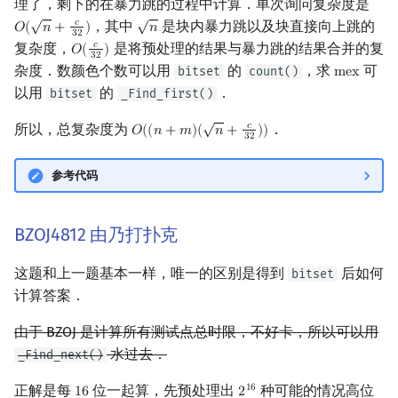
理了，剩下的在暴力跳的过程中计算．单次询问复杂度是
√
√
回文树
概率论
欧拉图
Kahan 求和
二次剩余
，其中
是块内暴力跳以及块直接向上跳的
𝑐
𝑂
(
𝑛
+
)
𝑛
O
(
n
+
c
32
)
n
3
2
复杂度，
是将预处理的结果与暴力跳的结果合并的复
𝑐
𝑂
(
)
O
(
c
32
)
3
2
序列自动机
博弈论
哈密顿图
珂朵莉树/颜色段均摊
阶 & 原根
杂度．数颜色个数可以用
的
，求
可
bitset
count()
m
e
x
mex
以用
的
．
bitset
_Find_first()
最小表示法
数值算法
二分图
空间优化简介
离散对数
√
所以，总复杂度为
．
𝑐
𝑂
(
(
𝑛
+
𝑚
)
(
𝑛
+
)
)
O
(
(
n
+
m
)
(
n
+
c
32
)
)
3
2
Lyndon 分解
序理论
平面图
高次剩余 & 单位根
参考代码
Main–Lorentz 算法
杨氏矩阵
弦图
数论分块
BZOJ4812 由乃打扑克
拟阵
图的着色
狄利克雷卷积
这题和上一题基本一样，唯一的区别是得到
后如何
bitset
Berlekamp–Massey 算法
网络流
莫比乌斯反演
计算答案．
图的匹配
杜教筛
由于 BZOJ 是计算所有测试点总时限，不好卡，所以可以用
水过去．
_Find_next()
Prüfer 序列
Powerful Number 筛
正解是每
位一起算，先预处理出
种可能的情况高位
1
6
1
6
2
16
2
16