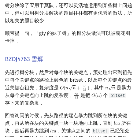
树分块除了应用于莫队，还可以灵活地运用到某些树上问题
镜像站列表
Special Judge
Java 速成
前缀和 & 差分
IDA*
状压 DP
Boyer–Moore 算法
置换和排列
AVL 树
拓扑排序
扫描线
有限状态自动机
Dev-C++
文件操作
Lambda 表达式
归并排序
裴蜀定理 & 一次不定方程
多项式多点求值|快速插值
贝尔数
线性基
虚树
中．但可以用树分块解决的题目往往都有更优秀的做法，所
以相关的题目较少．
致谢
Testlib
Java 进阶
二分
回溯法
数位 DP
Z 函数（扩展 KMP）
弧度制与坐标系
红黑树
最短路问题
旋转卡壳
计算理论基础
CLion
pb_ds
堆排序
费马小定理 & 欧拉定理
多项式初等函数
伯努利数
线性映射
树分治
顺带提一句，「gty 的妹子树」的树分块做法可以被菊花图
Polygon
倍增
Dancing Links
插头 DP
AC 自动机
复数
左偏红黑树
生成树问题
半平面交
字节顺序
Geany
编译优化
桶排序
模逆元
常系数齐次线性递推
Entringer Number
特征多项式
动态树分治
卡掉．
OJ 工具
构造
Alpha–Beta 剪枝
计数 DP
后缀数组 (SA)
数论
AA 树
斯坦纳树
平面最近点对
约瑟夫问题
Xcode
希尔排序
线性同余方程
多项式平移|连续点值平移
Eulerian Number
对角化
AHU 算法
BZOJ4763 雪辉
LaTeX 入门
优化
动态 DP
后缀自动机 (SAM)
多项式与生成函数
拆点
随机增量法
表达式求值
GUIDE
锦标赛排序
中国剩余定理
符号化方法
分拆数
Jordan标准型
树哈希
先进行树分块，然后对每个块的关键点，预处理出它到祖先
中每个关键点的路径上颜色的 bitset，以及每个关键点的最
Git
概率 DP
后缀平衡树
组合数学
连通性相关
反演变换
在一台机器上规划任务
Sublime Text
Tim 排序
升幂引理
Lagrange 反演
范德蒙德卷积
树上随机游走
√
√
近关键点祖先，复杂度是
，其中
是暴力
𝑛
𝑐
𝑂
(
𝑛
𝑛
+
)
𝑛
𝑛
O
(
n
n
+
n
c
32
)
n
n
3
2
从每个关键点向上跳的复杂度，
是把
个
𝑛
𝑐
bitset
𝑂
(
𝑛
)
n
c
32
O
(
n
)
3
2
DP 套 DP
广义后缀自动机
线性代数
环计数问题
计算几何杂项
主元素问题
CP Editor
排序相关 STL
阶乘取模
形式幂级数复合|复合逆
Pólya 计数
存下来的复杂度．
DP 优化
后缀树
线性规划
最小环
Garsia–Wachs 算法
Code::Blocks
排序应用
卢卡斯定理
普通生成函数
图论计数
回答询问的时候，先从路径的端点暴力跳到所在块的关键
点，再从所在块的关键点一块一块地向上跳，直到
所在
𝑙
𝑐
𝑎
l
c
a
其它 DP 方法
Manacher
抽象代数
2-SAT
15-puzzle
同余方程
指数生成函数
块，然后再暴力跳到
．关键点之间的
已经预处
bitset
𝑙
𝑐
𝑎
l
c
a