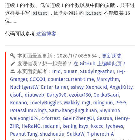
矩阵树定理
连续
的个数、低位连续
的个数以及中间的贡献．只不过
Min_25 筛
1
1
1
1
这样要手写
，因为标准库的
不能取某
bitset
bitset
1
6
16
LGV 引理
洲阁筛
位……
代码可以参考
这篇博客
．
最大团搜索算法
类欧几里德算法
支配树
Meissel–Lehmer 算法
本页面最近更新：
2026/1/7 08:56:54
，
更新历史
发现错误？想一起完善？
在 GitHub 上编辑此页！
图上随机游走
连分数
本页面贡献者：
Ir1d
,
ouuan
,
StudyingFather
,
H-J-
Granger
,
CCXXXI
,
countercurrent-time
,
Marcythm
,
Stern–Brocot 树与 Farey
NachtgeistW
,
Enter-tainer
,
sshwy
,
Xeonacid
,
AngelKitty
,
cjsoft
,
diauweb
,
Early0v0
,
ezoixx130
,
GekkaSaori
,
二次域
Konano
,
LovelyBuggies
,
Makkiy
,
mgt
,
minghu6
,
P-Y-Y
,
PotassiumWings
,
SamZhangQingChuan
,
Suyun514
,
Pell 方程
weiyong1024
,
c-forrest
,
GavinZhengOI
,
Gesrua
,
Henry-
ZHR
,
HeRaNO
,
isdanni
,
kenlig
,
ksyx
,
kxccc
,
lychees
,
Peanut-Tang
,
shuzhouliu
,
SukkaW
,
Tiphereth-A