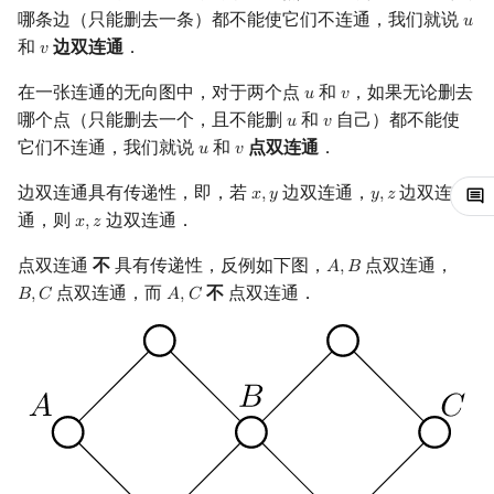
哪条边（只能删去一条）都不能使它们不连通，我们就说
𝑢
u
镜像站列表
Special Judge
Java 速成
前缀和 & 差分
IDA*
状压 DP
Boyer–Moore 算法
置换和排列
块状数据结构
虚树
点双连通分量
扫描线
有限状态自动机
Dev-C++
文件操作
Lambda 表达式
归并排序
裴蜀定理 & 一次不定方程
多项式多点求值|快速插值
贝尔数
线性基
AVL 树
和
边双连通
．
𝑣
v
致谢
Testlib
Java 进阶
二分
回溯法
数位 DP
Z 函数（扩展 KMP）
弧度制与坐标系
单调栈
树分治
旋转卡壳
计算理论基础
Tarjan 算法
CLion
pb_ds
堆排序
费马小定理 & 欧拉定理
多项式初等函数
伯努利数
线性映射
红黑树
在一张连通的无向图中，对于两个点
和
，如果无论删去
𝑢
𝑣
u
v
哪个点（只能删去一个，且不能删
和
自己）都不能使
𝑢
𝑣
u
v
Polygon
倍增
Dancing Links
插头 DP
AC 自动机
复数
单调队列
动态树分治
半平面交
字节顺序
差分算法
Geany
编译优化
桶排序
模逆元
常系数齐次线性递推
Entringer Number
特征多项式
左偏红黑树
它们不连通，我们就说
和
点双连通
．
𝑢
𝑣
u
v
边双连通具有传递性，即，若
边双连通，
边双连
OJ 工具
构造
Alpha–Beta 剪枝
计数 DP
后缀数组 (SA)
数论
ST 表
AHU 算法
平面最近点对
约瑟夫问题
𝑥
,
𝑦
Xcode
希尔排序
线性同余方程
多项式平移|连续点值平移
Eulerian Number
对角化
AA 树
𝑦
,
𝑧
x
,
y
y
,
z
通，则
边双连通．
𝑥
,
𝑧
x
,
z
LaTeX 入门
优化
动态 DP
后缀自动机 (SAM)
多项式与生成函数
树状数组
树哈希
随机增量法
表达式求值
GUIDE
锦标赛排序
中国剩余定理
符号化方法
分拆数
Jordan标准型
点双连通
不
具有传递性，反例如下图，
点双连通，
𝐴
,
𝐵
A
,
B
点双连通，而
不
点双连通．
𝐵
,
𝐶
𝐴
,
𝐶
B
,
C
A
,
C
Git
概率 DP
后缀平衡树
组合数学
线段树
树上随机游走
反演变换
在一台机器上规划任务
Sublime Text
Tim 排序
升幂引理
Lagrange 反演
范德蒙德卷积
DP 套 DP
广义后缀自动机
线性代数
划分树
计算几何杂项
主元素问题
CP Editor
排序相关 STL
阶乘取模
形式幂级数复合|复合逆
Pólya 计数
DP 优化
后缀树
线性规划
二叉搜索树 & 平衡树
Garsia–Wachs 算法
Code::Blocks
排序应用
卢卡斯定理
普通生成函数
图论计数
其它 DP 方法
Manacher
抽象代数
跳表
15-puzzle
同余方程
指数生成函数