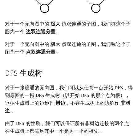
回文树
概率论
可持久化数据结构
Kahan 求和
二次剩余
序列自动机
博弈论
树套树
珂朵莉树/颜色段均摊
阶 & 原根
对于一个无向图中的
极大
边双连通的子图，我们称这个子
图为一个
边双连通分量
．
最小表示法
数值算法
K-D Tree
空间优化简介
离散对数
对于一个无向图中的
极大
点双连通的子图，我们称这个子
图为一个
点双连通分量
．
Lyndon 分解
序理论
动态树
高次剩余 & 单位根
Main–Lorentz 算法
杨氏矩阵
析合树
数论分块
DFS 生成树
拟阵
PQ 树
狄利克雷卷积
对于一张连通的无向图，我们可以从任意一点开始 DFS，得
到原图的一棵 DFS 生成树（以开始 DFS 的那个点为根），
Berlekamp–Massey 算法
手指树
莫比乌斯反演
这棵生成树上的边称作
树边
，不在生成树上的边称作
非树
边
．
霍夫曼树
杜教筛
由于 DFS 的性质，我们可以保证所有非树边连接的两个点
Powerful Number 筛
在生成树上都满足其中一个是另一个的祖先．