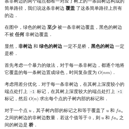
条非树边的两个端点都唯一对应了树上的一条由树边构成的
简单路径，我们说这条非树边
覆盖
了这条简单路径上所有
的边．
在图中，绿色的树边
至少
被一条非树边覆盖，黑色的树边
不被
任何
非树边覆盖．
显然，
非树边
和
绿色的树边
一定不是桥，
黑色的树边
一定
是桥．
首先考虑一个暴力的做法，对于每一条非树边，都逐个地将
它覆盖的每一条树边置成绿色，时间复杂度为
．
𝑂
(
𝑛
𝑚
)
O
(
n
m
)
考虑用差分优化．对于每一条非树边，在其树上深度较小的
端点处打上
标记，在其树上深度较大的端点处打上
-1
+1
标记，然后
求出每个点的子树内部的标记和．
𝑂
(
𝑛
)
O
(
n
)
对于一个点
，其子树内部的标记之和等于覆盖了
和
𝑢
𝑢
𝑓
𝑎
u
u
f
a
u
𝑢
之间的树边的非树边数量．若这个值等于
，则
和
之
0
𝑢
𝑓
𝑎
0
u
f
a
u
𝑢
间的树边是
桥
．