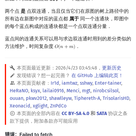
两个点
是
点双连通，当且仅当它们在原图的树上路径中的
所有边在新图中对应的蓝点都
属于
同一个连通块，即图中
的每个蓝点构成的连通块都是一个点双连通分量．
蓝点间的连通关系可以用与求边双连通时用到的差分类似的
方法维护，时间复杂度
．
𝑂
(
𝑛
+
𝑚
)
O
(
n
+
m
)
本页面最近更新：
2026/4/23 03:45:48
，
更新历史
发现错误？想一起完善？
在 GitHub 上编辑此页！
本页面贡献者：
Ir1d
,
iamtwz
,
sshwy
,
Enter-tainer
,
HeRaNO
,
ksyx
,
lailai0916
,
Menci
,
mgt
,
nirobcsilsol
,
ouuan
,
pkwv2012
,
shawlleyw
,
Tiphereth-A
,
TrisolarisHD
,
Xeonacid
,
xglight
,
ZnPdCo
本页面的全部内容在
CC BY-SA 4.0
和
SATA
协议之条
款下提供，附加条款亦可能应用