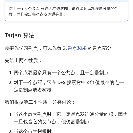
对于一个
个节点
条无向边的图，请输出其点双连通分量的个
𝑛
𝑚
n
m
数，并且输出每个点双连通分量．
Tarjan 算法
需要先学习割点，可以先参见
割点和桥
的割点部分．
先给出两个性质：
两个点双最多只有一个公共点，且一定是割点．
对于一个点双，它在 DFS 搜索树中 dfn 值最小的点一
定是割点或者树根．
我们根据第二个性质，分类讨论：
当这个点为割点时，它一定是点双连通分量的根，因为
一旦包含它的父节点，他仍然是割点．
当这个点为树根时：