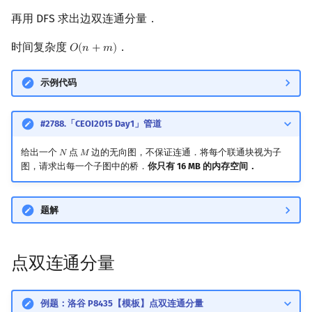
再用 DFS 求出边双连通分量．
时间复杂度
．
𝑂
(
𝑛
+
𝑚
)
O
(
n
+
m
)
示例代码
#2788.「CEOI2015 Day1」管道
给出一个
点
边的无向图，不保证连通．将每个联通块视为子
𝑁
𝑀
N
M
图，请求出每一个子图中的桥．
你只有 16 MB 的内存空间．
题解
点双连通分量
例题：洛谷 P8435【模板】点双连通分量