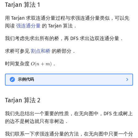
Tarjan 算法 1
用 Tarjan 求双连通分量过程与求强连通分量类似，可以先
阅读
强连通分量
的 Tarjan 算法．
我们考虑先求出所有的桥，再 DFS 求出边双连通分量．
求桥可参见
割点和桥
的桥部分．
时间复杂度
．
𝑂
(
𝑛
+
𝑚
)
O
(
n
+
m
)
示例代码
Tarjan 算法 2
我们先总结出一个重要的性质，在无向图中，DFS 生成树上
的边不是树边就只有非树边．
我们联系一下求强连通分量的方法，在无向图中只要一个分