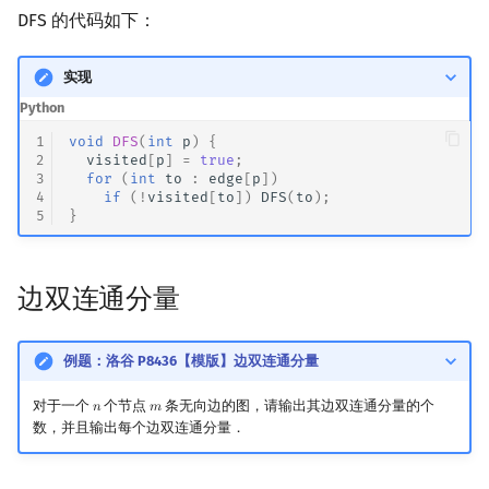
Min_25 筛
DFS 的代码如下：
洲阁筛
实现
Python
类欧几里德算法
1
void
DFS
(
int
p
)
{
2
visited
[
p
]
=
true
;
Meissel–Lehmer 算法
3
for
(
int
to
:
edge
[
p
])
4
if
(
!
visited
[
to
])
DFS
(
to
);
5
}
连分数
Stern–Brocot 树与 Farey
边双连通分量
二次域
例题：洛谷 P8436【模版】边双连通分量
Pell 方程
对于一个
个节点
条无向边的图，请输出其边双连通分量的个
𝑛
𝑚
n
m
数，并且输出每个边双连通分量．