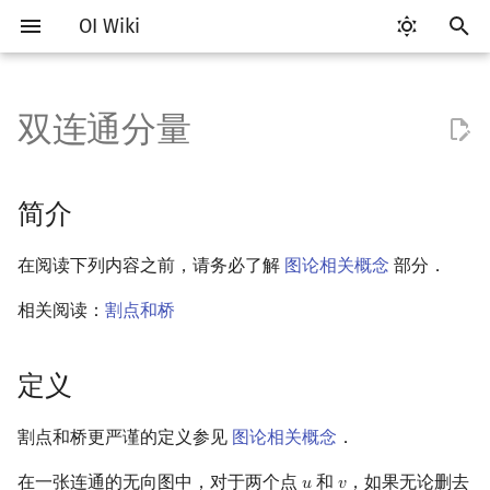
OI Wiki
键
入
双连通分量
Getting Started
比赛相关简介
工具软件简介
语言基础简介
算法基础简介
搜索部分简介
动态规划部分简介
字符串部分简介
数学部分简介
数据结构部分简介
树基础
最短路
最小生成树
简介
网络流简介
图匹配
计算几何部分简介
杂项简介
RMQ
OI 赛事与赛制
题型概述
读入、输出优化
Vim
评测工具简介
Testlib 简介
Hello, World!
C++ 标准库简介
类
复杂度简介
排序简介
DP 优化简介
后缀数组简介
数字系统简介
数论基础
多项式与生成函数简介
排列组合
线性代数简介
线性规划基础
基本概念
基本概念
博弈论简介
插值
并查集
堆简介
分块思想
线段树基础
二叉搜索树 & 平衡树
可持久化数据结构简介
线段树套线段树
Link Cut Tree
离线算法简介
随机函数
以
开
关于本项目
赛事
代码编辑工具
C++ 基础
复杂度
DFS（搜索）
动态规划基础
字符串基础
布尔代数
栈
树的直径
差分约束
最小树形图
定义
最大流
二分图最大匹配
二维计算几何基础
离散化
并查集应用
ICPC/CCPC 赛事与赛制
交互题
分段打表
Emacs
Arbiter
通用
C++ 语法基础
STL 容器
命名空间
均摊复杂度
选择排序
单调队列/单调栈优化
最优原地后缀排序算法
进位制
模算术简介
代数基本定理
抽屉原理
向量
单纯形法
群论
条件概率与独立性
公平组合游戏
数值积分
并查集复杂度
二叉堆
块状数组
线段树合并 & 分裂
Treap
可持久化线段树
平衡树套线段树
全局平衡二叉树
CDQ 分治
随机化技巧
简介
始
如何参与
题型
评测工具
C++ 标准库
枚举
BFS（搜索）
记忆化搜索
标准库
数字系统
队列
树的中心
k 短路
最小直径生成树
DFS 生成树
最小割
二分图最大权匹配
三维计算几何基础
双指针
括号序列
常见错误
VS Code
Cena
Generator
变量
STL 算法
值类别
冒泡排序
斜率优化
平衡三进制
素数
快速傅里叶变换
容斥原理
内积和外积
环论
随机变量
零和游戏
高斯消元
配对堆
块状链表
李超线段树
Splay 树
可持久化块状数组
线段树套平衡树
Euler Tour Tree
整体二分
爬山算法
在阅读下列内容之前，请务必了解
图论相关概念
部分．
搜
OI Wiki 不是什么
学习路线
命令行
C++ 进阶
模拟
双向搜索
背包 DP
字符串匹配
位操作
链表
树的重心
同余最短路
边双连通分量
费用流
一般图最大匹配
距离
离线算法
线段树与离线询问
常见技巧
Atom
CCR Plus
Validator
运算
bitset
重载运算符
插入排序
四边形不等式优化
格雷码
最大公约数
快速数论变换
斐波那契数列
矩阵
域论
随机变量的数字特征
非公平组合游戏
牛顿迭代法
左偏树
树分块
猫树
WBLT
可持久化平衡树
树状数组套权值线段树
Top Tree
莫队算法
模拟退火
索
相关阅读：
割点和桥
格式手册
学习资源
命令行编译与调试
C++ 与其他常用语言的区别
递归 & 分治
启发式搜索
区间 DP
字符串哈希
二进制集合操作
哈希表
最近公共祖先
上下界网络流
一般图最大权匹配
Pick 定理
分数规划
Tarjan 算法 1
Eclipse
Lemon
Interactor
流程控制语句
string
引用
计数排序
Slope Trick 优化
欧拉函数
快速沃尔什变换
错位排列
初等变换
Schreier–Sims 算法
概率不等式
Sqrt Tree
区间最值操作 & 区间历史
替罪羊树
可持久化字典树
分块套树状数组
定义
值
数学符号表
技巧
编译器
Pascal 转 C++ 急救
贪心
A*
DAG 上的 DP
字典树 (Trie)
高精度计算
并查集
树链剖分
Stoer–Wagner 算法
稳定匹配
三角剖分
随机化
Tarjan 算法 2
Notepad++
Checker
高级数据类型
pair
常量
基数排序
WQS 二分
筛法
Chirp Z 变换
卡特兰数
行列式
笛卡尔树
可持久化可并堆
割点和桥更严谨的定义参见
图论相关概念
．
Kinetic Tournament Tree
F.A.Q.
出题
WSL (Windows 10)
Python 速成
排序
迭代加深搜索
树形 DP
前缀函数与 KMP 算法
快速幂
堆
树上启发式合并
凸包
悬线法
差分算法
Kate
函数
新版 C++ 特性
快速排序
状态设计优化
分解质因数
多项式牛顿迭代
斯特林数
线性空间
Size Balanced Tree
在一张连通的无向图中，对于两个点
和
，如果无论删去
𝑢
𝑣
u
v