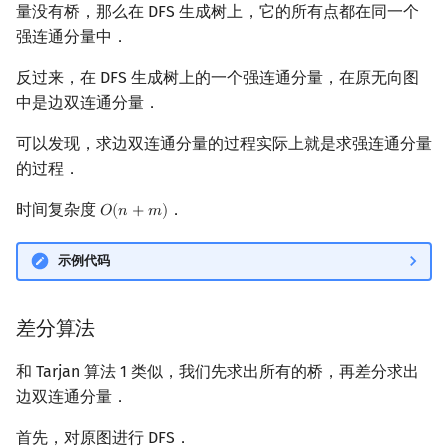
量没有桥，那么在 DFS 生成树上，它的所有点都在同一个
强连通分量中．
反过来，在 DFS 生成树上的一个强连通分量，在原无向图
中是边双连通分量．
可以发现，求边双连通分量的过程实际上就是求强连通分量
的过程．
时间复杂度
．
𝑂
(
𝑛
+
𝑚
)
O
(
n
+
m
)
示例代码
差分算法
和 Tarjan 算法 1 类似，我们先求出所有的桥，再差分求出
边双连通分量．
首先，对原图进行 DFS．