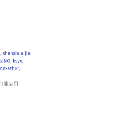
d
,
shenshuaijie
,
RaNO
,
ksyx
,
ngFather
,
可能应用