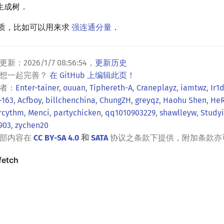
生成树．
质，比如可以用来求
强连通分量
．
更新：
2026/1/7 08:56:54
，
更新历史
？想一起完善？
在 GitHub 上编辑此页！
者：
Enter-tainer
,
ouuan
,
Tiphereth-A
,
Craneplayz
,
iamtwz
,
Ir1
-163
,
Acfboy
,
billchenchina
,
ChungZH
,
greyqz
,
Haohu Shen
,
He
rcythm
,
Menci
,
partychicken
,
qq1010903229
,
shawlleyw
,
Studyi
9903
,
zychen20
全部内容在
CC BY-SA 4.0
和
SATA
协议之条款下提供，附加条款亦