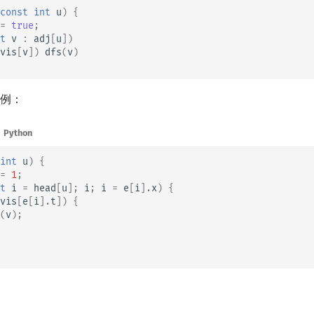
const
int
u
)
{
=
true
;
t
v
:
adj
[
u
])
vis
[
v
])
dfs
(
v
)
例：
Python
int
u
)
{
=
1
;
t
i
=
head
[
u
];
i
;
i
=
e
[
i
].
x
)
{
vis
[
e
[
i
].
t
])
{
(
v
);