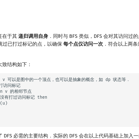
特征在于其
递归调用自身
．同时与 BFS 类似，DFS 会对其访问过
跳过已打过标记的点，以确保
每个点仅访问一次
．符合以上两条
．
 大致结构如下：
 // v 可以是图中的一个顶点，也可以是抽象的概念，如 dp 状态等．

上打访问标记

 in v 的相邻节点

u 没有打过访问标记 then

(u)

 DFS 必需的主要结构．实际的 DFS 会在以上代码基础上加入