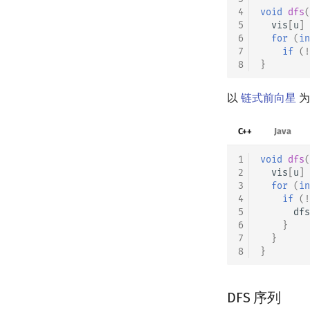
4
void
dfs
(
5
vis
[
u
]
6
for
(
in
7
if
(
!
8
}
以
链式前向星
为
C++
Java
1
void
dfs
(
2
vis
[
u
]
3
for
(
in
4
if
(
!
5
dfs
6
}
7
}
8
}
DFS 序列