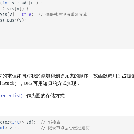
(
int
v
:
adj
[
u
])
{
(
!
vis
[
v
])
{
vis
[
v
]
=
true
;
// 确保栈里没有重复元素
st
.
push
(
v
);
时的求值如同对栈的添加和删除元素的顺序，故函数调用所占据
l Stack），DFS 可用递归的方式实现．
ncy List）
作为图的存储方式：
ctor
<
int
>>
adj
;
// 邻接表
ol
>
vis
;
// 记录节点是否已经遍历