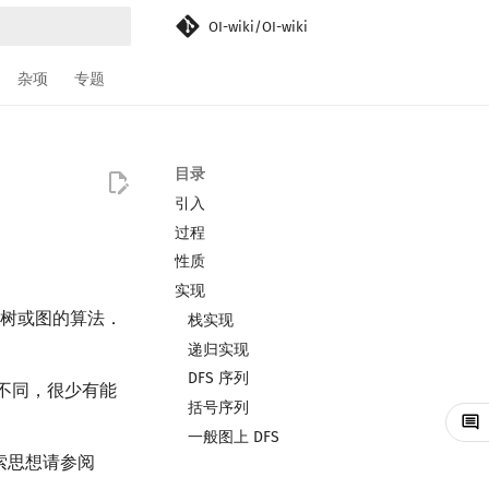
OI-wiki/OI-wiki
搜索引擎
杂项
专题
目录
引入
过程
性质
实现
树或图的算法．
栈实现
递归实现
DFS 序列
全不同，很少有能
括号序列
一般图上 DFS
索思想请参阅