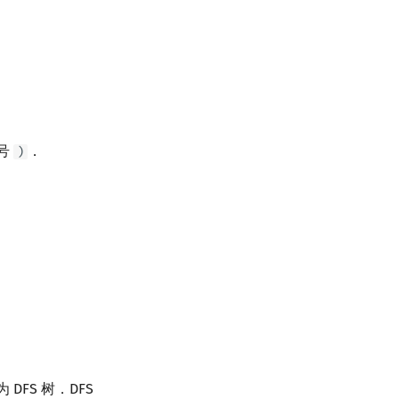
号
．
)
FS 树．DFS