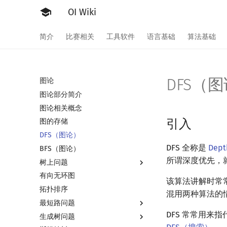
OI Wiki
简介
比赛相关
工具软件
语言基础
算法基础
DFS（
图论
图论部分简介
图论相关概念
引入
图的存储
DFS（图论）
DFS 全称是
Depth
BFS（图论）
所谓深度优先，
树上问题
有向无环图
树基础
该算法讲解时常常
拓扑排序
树的直径
混用两种算法的
最短路问题
树的中心
DFS 常常用
生成树问题
树的重心
最短路