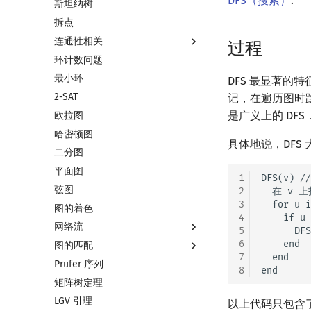
DFS（搜索）
.
斯坦纳树
最近公共祖先
差分约束
最小生成树
拆点
树链剖分
k 短路
最小树形图
连通性相关
树上启发式合并
同余最短路
最小直径生成树
过程
环计数问题
虚树
强连通分量
最小环
树分治
双连通分量
DFS 最显著的
2-SAT
动态树分治
割点和桥
记，在遍历图时
是广义上的 DFS
欧拉图
AHU 算法
圆方树
哈密顿图
树哈希
点/边连通度
具体地说，DFS
二分图
树上随机游走
平面图
1
DFS(v)
弦图
2
  在 v 
3
  for u
图的着色
4
    if 
网络流
5
      DFS
6
    end

图的匹配
网络流简介
7
  end

Prüfer 序列
最大流
图匹配
8
矩阵树定理
最小割
二分图最大匹配
LGV 引理
费用流
二分图最大权匹配
以上代码只包含了