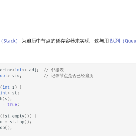
（Stack）
为遍历中节点的暂存容器来实现；这与用
队列（Que
ector
<
int
>>
adj
;
// 邻接表
ool
>
vis
;
// 记录节点是否已经遍历
(
int
s
)
{
int
>
st
;
h
(
s
);
=
true
;
(
!
st
.
empty
())
{
u
=
st
.
top
();
op
();