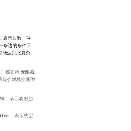
表示边数．注

m
一条边的条件下
定能达到此复杂
事）都支持
无限栈
系统会对栈空间做
，表示将栈空
00
，表示栈空
ited