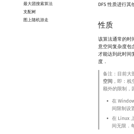
最大团搜索算法
上下界网络流
一般图最大匹配
DFS 性质进行
支配树
Stoer–Wagner 算法
一般图最大权匹配
图上随机游走
稳定匹配
性质
该算法通常的时
意空间复杂度包
才能达到此时间
度．
备注：目前大部
空间
，即：栈
额外的限制，
在 Win
间限制设置为
在 Lin
间无限．