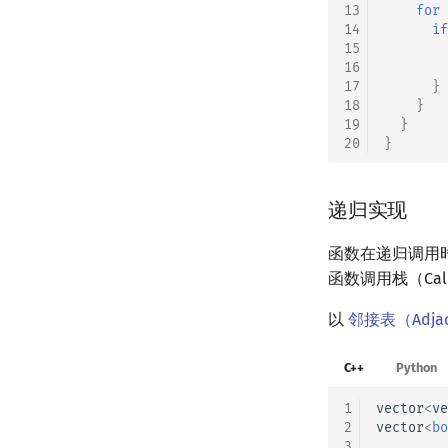
13
for
14
if
15
16
17
}
18
}
19
}
20
}
递归实现
函数在递归调用
函数调用栈（Cal
以
邻接表（Adjace
C++
Python
1
vector
<
ve
2
vector
<
bo
3