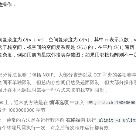
其他操作．
间复杂度为
，空间复杂度为
，其中
表示点数，
𝑂
(
𝑛
+
𝑚
)
𝑂
(
𝑛
)
𝑛

O
(
n
+
m
)
O
(
n
)
n
含了栈空间，栈空间的空间复杂度是
的．在平均
遍历
𝑂
(
𝑛
)
𝑂
(
1
)
O
(
n
)
O
(
1
)
复杂度，例如用前向星或邻接表存储图；如果用邻接矩阵则不一
分算法竞赛（包括 NOIP、大部分省选以及 CCF 举办的各项赛
空间不单独限制，但总内存空间仍然受题面限制．但大部分操作
因此在本地调试时需要一些方式来取消栈空间限制．
dows 上，通常的方法是在
编译选项
中加入
-Wl,--stack=10000000
 1000000000 字节．
ux 上，通常的方法是在运行程序前
在终端内
执行
ulimit -s unlim
每个终端只需执行一次，对之后每次程序运行都有效．