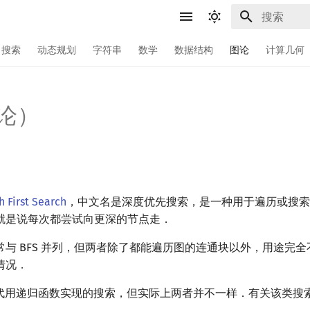
正在初始化
搜索
动态规划
字符串
数学
数据结构
图论
计算几何
图论）
 First Search
，中文名是深度优先搜索，是一种用于遍历或搜索
就是说每次都尝试向更深的节点走．
与 BFS 并列，但两者除了都能遍历图的连通块以外，用途完
情况．
来指代用递归函数实现的搜索，但实际上两者并不一样．有关该类搜