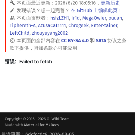
本页面最近更新：
2026/6/20 18:05:16
，
更新历史
发现错误？想一起完善？
在 GitHub 上编辑此页！
本页面贡献者：
hsfzLZH1
,
Ir1d
,
MegaOwIer
,
ouuan
,
Tiphereth-A
,
AzusaCat1111
,
Chrogeek
,
Enter-tainer
,
LeftChild
,
zhouyuyang2002
本页面的全部内容在
CC BY-SA 4.0
和
SATA
协议之条
款下提供，附加条款亦可能应用
Copyright © 2016 - 2026 OI Wiki Team
Made with
Material for MkDocs
最近更新：6dcfcc6c9, 2026-08-05