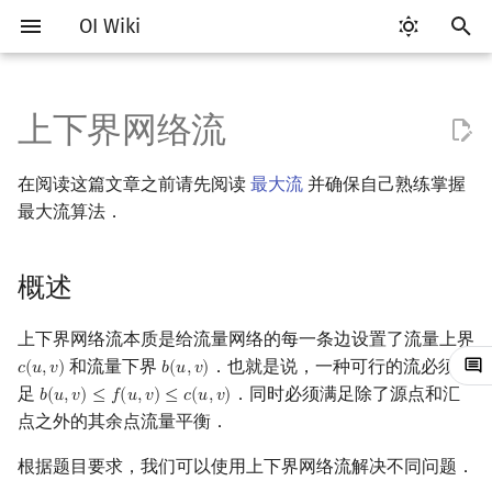
OI Wiki
键
入
上下界网络流
Getting Started
比赛相关简介
工具软件简介
语言基础简介
算法基础简介
搜索部分简介
动态规划部分简介
字符串部分简介
数学部分简介
数据结构部分简介
树基础
最短路
最小生成树
强连通分量
概述
图匹配
计算几何部分简介
杂项简介
RMQ
OI 赛事与赛制
题型概述
读入、输出优化
Vim
评测工具简介
Testlib 简介
Hello, World!
C++ 标准库简介
类
复杂度简介
排序简介
DP 优化简介
后缀数组简介
数字系统简介
数论基础
多项式与生成函数简介
排列组合
线性代数简介
线性规划基础
基本概念
基本概念
博弈论简介
插值
并查集
堆简介
分块思想
线段树基础
二叉搜索树 & 平衡树
可持久化数据结构简介
线段树套线段树
Link Cut Tree
离线算法简介
随机函数
以
在阅读这篇文章之前请先阅读
最大流
并确保自己熟练掌握
开
关于本项目
赛事
代码编辑工具
C++ 基础
复杂度
DFS（搜索）
动态规划基础
字符串基础
布尔代数
栈
树的直径
差分约束
最小树形图
双连通分量
无源汇上下界可行流
二分图最大匹配
二维计算几何基础
离散化
并查集应用
ICPC/CCPC 赛事与赛制
交互题
分段打表
Emacs
Arbiter
通用
C++ 语法基础
STL 容器
命名空间
均摊复杂度
选择排序
单调队列/单调栈优化
最优原地后缀排序算法
进位制
模算术简介
代数基本定理
抽屉原理
向量
单纯形法
群论
条件概率与独立性
公平组合游戏
数值积分
并查集复杂度
二叉堆
块状数组
线段树合并 & 分裂
Treap
可持久化线段树
平衡树套线段树
全局平衡二叉树
CDQ 分治
随机化技巧
最大流算法．
始
如何参与
题型
评测工具
C++ 标准库
枚举
BFS（搜索）
记忆化搜索
标准库
数字系统
队列
树的中心
k 短路
最小直径生成树
割点和桥
二分图最大权匹配
三维计算几何基础
双指针
括号序列
例题
常见错误
VS Code
Cena
Generator
变量
STL 算法
值类别
冒泡排序
斜率优化
平衡三进制
素数
快速傅里叶变换
容斥原理
内积和外积
环论
随机变量
零和游戏
高斯消元
配对堆
块状链表
李超线段树
Splay 树
可持久化块状数组
线段树套平衡树
Euler Tour Tree
整体二分
爬山算法
搜
概述
OI Wiki 不是什么
学习路线
命令行
C++ 进阶
模拟
双向搜索
背包 DP
字符串匹配
位操作
链表
树的重心
同余最短路
圆方树
有源汇上下界可行流
一般图最大匹配
距离
离线算法
线段树与离线询问
常见技巧
Atom
CCR Plus
Validator
运算
bitset
重载运算符
插入排序
四边形不等式优化
格雷码
最大公约数
快速数论变换
斐波那契数列
矩阵
域论
随机变量的数字特征
非公平组合游戏
牛顿迭代法
左偏树
树分块
猫树
WBLT
可持久化平衡树
树状数组套权值线段树
Top Tree
莫队算法
模拟退火
索
上下界网络流本质是给流量网络的每一条边设置了流量上界
格式手册
学习资源
命令行编译与调试
C++ 与其他常用语言的区别
递归 & 分治
启发式搜索
区间 DP
字符串哈希
二进制集合操作
哈希表
最近公共祖先
点/边连通度
有源汇上下界最大流
一般图最大权匹配
Pick 定理
分数规划
Eclipse
Lemon
Interactor
流程控制语句
string
引用
计数排序
Slope Trick 优化
欧拉函数
快速沃尔什变换
错位排列
初等变换
Schreier–Sims 算法
概率不等式
Sqrt Tree
区间最值操作 & 区间历史
替罪羊树
可持久化字典树
分块套树状数组
和流量下界
．也就是说，一种可行的流必须满
𝑐
(
𝑢
,
𝑣
)
𝑏
(
𝑢
,
𝑣
)
c
(
u
,
v
)
b
(
u
,
v
)
值
足
．同时必须满足除了源点和汇
𝑏
(
𝑢
,
𝑣
)
≤
𝑓
(
𝑢
,
𝑣
)
≤
𝑐
(
𝑢
,
𝑣
)
b
(
u
,
v
)
≤
f
(
u
,
v
)
≤
c
(
u
,
v
)
数学符号表
技巧
编译器
Pascal 转 C++ 急救
贪心
A*
DAG 上的 DP
字典树 (Trie)
高精度计算
并查集
树链剖分
有源汇上下界最小流
稳定匹配
三角剖分
随机化
Notepad++
Checker
高级数据类型
pair
常量
基数排序
WQS 二分
筛法
Chirp Z 变换
卡特兰数
行列式
笛卡尔树
可持久化可并堆
点之外的其余点流量平衡．
Kinetic Tournament Tree
根据题目要求，我们可以使用上下界网络流解决不同问题．
F.A.Q.
出题
WSL (Windows 10)
Python 速成
排序
迭代加深搜索
树形 DP
前缀函数与 KMP 算法
快速幂
堆
树上启发式合并
凸包
悬线法
Kate
函数
新版 C++ 特性
快速排序
状态设计优化
分解质因数
多项式牛顿迭代
斯特林数
线性空间
Size Balanced Tree