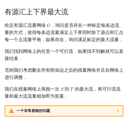
有源汇上下界最大流
给定有源汇流量网络
．询问是否存在一种标定每条边流
𝐺
G
量的方式，使得每条边流量满足上下界同时除了源点和汇点
每一个点流量平衡．如果存在，询问满足标定的最大流量．
我们找到网络上的任意一个可行流．如果找不到解就可以直
接结束．
否则我们考虑删去所有附加边之后的残量网络并且在网络上
进行调整．
我们在残量网络上再跑一次
到
的最大流，将可行流流
𝑆
𝑇
S
T
量和最大流流量相加即为答案．
一个非常易错的问题