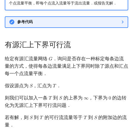
个点流量平衡，即每个点流入流量等于流出流量．或报告无解．
Min_25 筛
洲阁筛
参考代码
类欧几里德算法
有源汇上下界可行流
Meissel–Lehmer 算法
给定有源汇流量网络
．询问是否存在一种标定每条边流
𝐺
G
连分数
量的方式，使得每条边流量满足上下界同时除了源点和汇点
每一个点流量平衡．
Stern–Brocot 树与 Farey
假设源点为
，汇点为
．
𝑆
𝑇
S
T
二次域
则我们可以加入一条
到
的上界为
，下界为
的边转
𝑇
𝑆
∞
0
T
S
∞
0
化为无源汇上下界可行流问题．
Pell 方程
若有解，则
到
的可行流流量等于
到
的附加边的流
𝑆
𝑇
𝑇
𝑆
S
T
T
S
量．