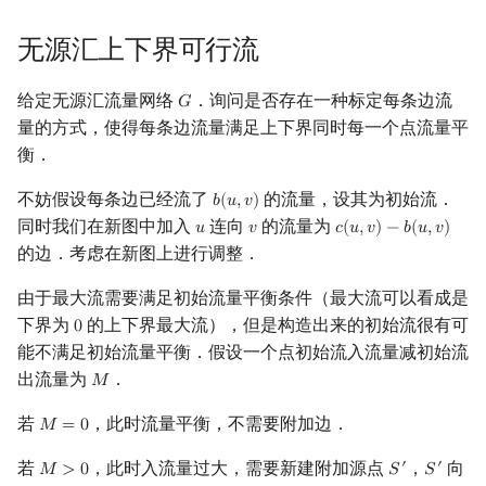
镜像站列表
Special Judge
Java 速成
前缀和 & 差分
IDA*
状压 DP
Boyer–Moore 算法
置换和排列
块状数据结构
虚树
扫描线
有限状态自动机
Dev-C++
文件操作
Lambda 表达式
归并排序
裴蜀定理 & 一次不定方程
多项式多点求值|快速插值
贝尔数
线性基
AVL 树
无源汇上下界可行流
致谢
Testlib
Java 进阶
二分
回溯法
数位 DP
Z 函数（扩展 KMP）
弧度制与坐标系
单调栈
树分治
旋转卡壳
计算理论基础
CLion
pb_ds
堆排序
费马小定理 & 欧拉定理
多项式初等函数
伯努利数
线性映射
红黑树
给定无源汇流量网络
．询问是否存在一种标定每条边流
𝐺
G
量的方式，使得每条边流量满足上下界同时每一个点流量平
Polygon
倍增
Dancing Links
插头 DP
AC 自动机
复数
单调队列
动态树分治
半平面交
字节顺序
Geany
编译优化
桶排序
模逆元
常系数齐次线性递推
Entringer Number
特征多项式
左偏红黑树
衡．
OJ 工具
构造
Alpha–Beta 剪枝
计数 DP
后缀数组 (SA)
数论
ST 表
AHU 算法
平面最近点对
约瑟夫问题
Xcode
希尔排序
线性同余方程
多项式平移|连续点值平移
Eulerian Number
对角化
AA 树
不妨假设每条边已经流了
的流量，设其为初始流．
𝑏
(
𝑢
,
𝑣
)
b
(
u
,
v
)
同时我们在新图中加入
连向
的流量为
𝑢
𝑣
𝑐
(
𝑢
,
𝑣
)
−
𝑏
(
𝑢
,
𝑣
)
u
v
c
(
u
,
v
)
−
b
(
u
,
v
)
LaTeX 入门
优化
动态 DP
后缀自动机 (SAM)
多项式与生成函数
树状数组
树哈希
随机增量法
表达式求值
GUIDE
锦标赛排序
中国剩余定理
符号化方法
分拆数
Jordan标准型
的边．考虑在新图上进行调整．
由于最大流需要满足初始流量平衡条件（最大流可以看成是
Git
概率 DP
后缀平衡树
组合数学
线段树
树上随机游走
反演变换
在一台机器上规划任务
Sublime Text
Tim 排序
升幂引理
Lagrange 反演
范德蒙德卷积
下界为
的上下界最大流），但是构造出来的初始流很有可
0
0
DP 套 DP
广义后缀自动机
线性代数
划分树
计算几何杂项
主元素问题
能不满足初始流量平衡．假设一个点初始流入流量减初始流
CP Editor
排序相关 STL
阶乘取模
形式幂级数复合|复合逆
Pólya 计数
出流量为
．
𝑀
M
DP 优化
后缀树
线性规划
二叉搜索树 & 平衡树
Garsia–Wachs 算法
Code::Blocks
排序应用
卢卡斯定理
普通生成函数
图论计数
若
，此时流量平衡，不需要附加边．
𝑀
=
0
M
=
0
其它 DP 方法
Manacher
抽象代数
跳表
15-puzzle
同余方程
指数生成函数
若
，此时入流量过大，需要新建附加源点
，
向
′
′
𝑀
>
0
𝑆
𝑆
M
>
0
S
′
S
′