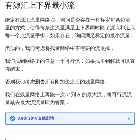
有源汇上下界最小流
给定有源汇流量网络
．询问是否存在一种标定每条边流
𝐺
G
量的方式，使得每条边流量满足上下界同时除了源点和汇点
每一个点流量平衡．如果存在，询问满足标定的最小流量．
类似的，我们考虑将残量网络中不需要的流退掉．
我们找到网络上的任意一个可行流．如果找不到解就可以直
接结束．
否则我们考虑删去所有附加边之后的残量网络．
我们在残量网络上再跑一次
到
的最大流，将可行流流
𝑇
𝑆
T
S
量减去最大流流量即为答案．
AHOI 2014 支线剧情