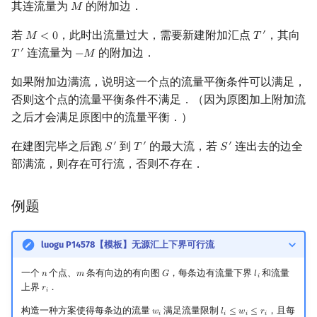
其连流量为
的附加边．
𝑀
M
回文树
概率论
可持久化数据结构
Kahan 求和
二次剩余
若
，此时出流量过大，需要新建附加汇点
，其向
′
𝑀
<
0
𝑇
M
<
0
T
′
序列自动机
博弈论
树套树
珂朵莉树/颜色段均摊
阶 & 原根
连流量为
的附加边．
′
𝑇
−
𝑀
T
′
−
M
如果附加边满流，说明这一个点的流量平衡条件可以满足，
最小表示法
数值算法
K-D Tree
空间优化简介
离散对数
否则这个点的流量平衡条件不满足．（因为原图加上附加流
之后才会满足原图中的流量平衡．）
Lyndon 分解
序理论
动态树
高次剩余 & 单位根
在建图完毕之后跑
到
的最大流，若
连出去的边全
′
′
′
𝑆
𝑇
𝑆
S
′
T
′
S
′
Main–Lorentz 算法
杨氏矩阵
析合树
数论分块
部满流，则存在可行流，否则不存在．
拟阵
PQ 树
狄利克雷卷积
例题
Berlekamp–Massey 算法
手指树
莫比乌斯反演
luogu P14578【模板】无源汇上下界可行流
霍夫曼树
杜教筛
一个
个点、
条有向边的有向图
，每条边有流量下界
和流量
𝑛
𝑚
𝐺
𝑙
n
m
G
l
i
𝑖
上界
．
𝑟
r
i
𝑖
Powerful Number 筛
构造一种方案使得每条边的流量
满足流量限制
，且每
𝑤
𝑙
≤
𝑤
≤
𝑟
w
i
l
i
≤
w
i
≤
r
i
𝑖
𝑖
𝑖
𝑖