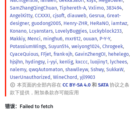
NachtgeistW
,
ranwen
,
GekkaSaori
,
ksyx
,
MegaOwIer
,
SamZhangQingChuan
,
Tiphereth-A
,
Vxlimo
,
383494
,
AngelKitty
,
CCXXXI
,
cjsoft
,
diauweb
,
Gesrua
,
Great-
designer
,
guodong2005
,
Henry-ZHR
,
HeRaNO
,
iamtwz
,
Konano
,
Lcyanstars
,
LovelyBuggies
,
Luckyblock233
,
Makkiy
,
Menci
,
minghu6
,
mxr612
,
ouuan
,
P-Y-Y
,
PotassiumWings
,
Suyun514
,
weiyong1024
,
Chrogeek
,
CyaceQuious
,
FFjet
,
frank-xjh
,
GavinZhengOI
,
hehelego
,
hjsjhn
,
hydingsy
,
i-yyi
,
kenlig
,
kxccc
,
luojiny1
,
lychees
,
nalemy
,
qwqAutomaton
,
shawlleyw
,
Sshwy
,
SukkaW
,
UserUnauthorized
,
WineChord
,
yjl9903
本页面的全部内容在
CC BY-SA 4.0
和
SATA
协议之条
款下提供，附加条款亦可能应用