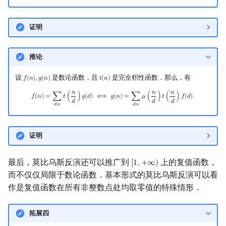
证明
推论
设
是数论函数，且
是完全积性函数．那么，有
𝑓
(
𝑛
)
,
𝑔
(
𝑛
)
𝑡
(
𝑛
)
f
(
n
)
,
g
(
n
)
t
(
n
)
𝑛
𝑛
𝑛
f
(
n
)
=
∑
d
∣
n
t
(
n
d
)
g
(
d
)
⟺
g
(
n
)
=
∑
d
∣
n
μ
(
n
d
)
t
(
n
d
)
f
(
d
)
.
𝑓
(
𝑛
)
=
∑
𝑡
(
)
𝑔
(
𝑑
)
⟺
𝑔
(
𝑛
)
=
∑
𝜇
(
)
𝑡
(
)
𝑓
(
𝑑
)
.
𝑑
𝑑
𝑑
𝑑
∣
𝑛
𝑑
∣
𝑛
证明
最后，莫比乌斯反演还可以推广到
上的复值函数，
[
1
,
+
∞
)
[
1
,
+
∞
)
而不仅仅局限于数论函数．基本形式的莫比乌斯反演可以看
作是复值函数在所有非整数点处均取零值的特殊情形．
拓展四