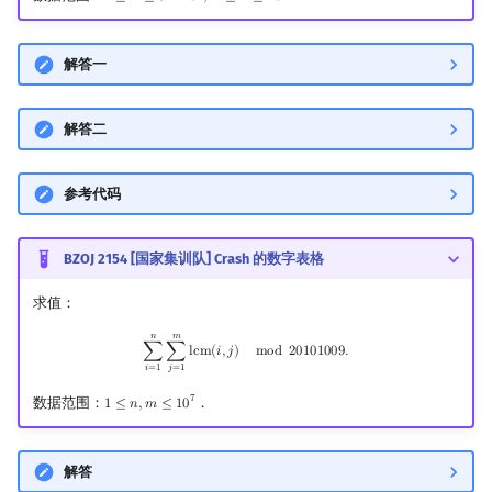
解答一
解答二
参考代码
BZOJ 2154 [国家集训队] Crash 的数字表格
求值：
𝑛
𝑚
∑
i
=
1
n
∑
j
=
1
m
lcm
(
i
,
j
)
mod
20101009.
∑
∑
l
c
m
(
𝑖
,
𝑗
)
m
o
d
2
0
1
0
1
0
0
9
.
𝑖
=
1
𝑗
=
1
7
数据范围：
．
1
≤
𝑛
,
𝑚
≤
1
0
1
≤
n
,
m
≤
10
7
解答