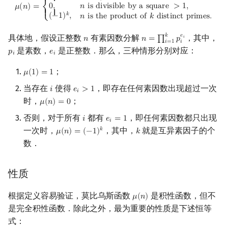
{ {
0
,
𝑛
i
s
d
i
v
i
s
i
b
l
e
b
y
a
s
q
u
a
r
e
>
1
,
𝜇
(
𝑛
)
=
⎨
{ {
镜像站列表
Special Judge
Java 速成
前缀和 & 差分
IDA*
状压 DP
Boyer–Moore 算法
习题
多项式多点求值|快速插值
贝尔数
线性基
块状数据结构
拓扑排序
扫描线
有限状态自动机
Dev-C++
文件操作
Lambda 表达式
归并排序
AVL 树
虚树
𝑘
(
−
1
)
,
𝑛
i
s
t
h
e
p
r
o
d
u
c
t
o
f
𝑘
d
i
s
t
i
n
c
t
p
r
i
m
e
s
.
⎩
𝑘
𝑒
具体地，假设正整数
有素因数分解
，其中，
𝑛
𝑛
=
∏
𝑝
𝑖
n
n
=
∏
i
=
1
k
p
i
e
i
致谢
Testlib
Java 进阶
二分
回溯法
数位 DP
Z 函数（扩展 KMP）
参考文献
多项式初等函数
伯努利数
线性映射
单调栈
最短路问题
旋转卡壳
计算理论基础
CLion
pb_ds
堆排序
红黑树
树分治
𝑖
=
1
𝑖
是素数，
是正整数．那么，三种情形分别对应：
𝑝
𝑒
p
i
e
i
𝑖
𝑖
Polygon
倍增
Dancing Links
插头 DP
AC 自动机
常系数齐次线性递推
Entringer Number
特征多项式
单调队列
生成树问题
半平面交
字节顺序
Geany
编译优化
桶排序
左偏红黑树
动态树分治
；
𝜇
(
1
)
=
1
μ
(
1
)
=
1
当存在
使得
，即存在任何素因数出现超过一次
𝑖
𝑒
>
1
i
e
i
>
1
OJ 工具
构造
Alpha–Beta 剪枝
计数 DP
后缀数组 (SA)
多项式平移|连续点值平移
Eulerian Number
对角化
ST 表
斯坦纳树
平面最近点对
约瑟夫问题
Xcode
希尔排序
AA 树
AHU 算法
𝑖
时，
；
𝜇
(
𝑛
)
=
0
μ
(
n
)
=
0
LaTeX 入门
优化
动态 DP
后缀自动机 (SAM)
符号化方法
分拆数
Jordan标准型
树状数组
拆点
随机增量法
表达式求值
GUIDE
锦标赛排序
树哈希
否则，对于所有
都有
，即任何素因数都只出现
𝑖
𝑒
=
1
i
e
i
=
1
𝑖
一次时，
，其中，
就是互异素因子的个
𝑘
𝜇
(
𝑛
)
=
(
−
1
)
𝑘
μ
(
n
)
=
(
−
1
)
k
k
Git
概率 DP
后缀平衡树
Lagrange 反演
范德蒙德卷积
线段树
连通性相关
反演变换
在一台机器上规划任务
Sublime Text
Tim 排序
树上随机游走
数．
DP 套 DP
广义后缀自动机
形式幂级数复合|复合逆
Pólya 计数
划分树
环计数问题
计算几何杂项
主元素问题
CP Editor
排序相关 STL
性质
DP 优化
后缀树
普通生成函数
图论计数
二叉搜索树 & 平衡树
最小环
Garsia–Wachs 算法
Code::Blocks
排序应用
根据定义容易验证，莫比乌斯函数
是积性函数，但不
𝜇
(
𝑛
)
μ
(
n
)
是完全积性函数．除此之外，最为重要的性质是下述恒等
其它 DP 方法
Manacher
指数生成函数
跳表
2-SAT
15-puzzle
式：