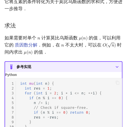
它将互素的条件转化为关于莫比乌斯函数的求和式，方便进
矩阵树定理
一步推导．
LGV 引理
求法
最大团搜索算法
如果需要对单个
计算莫比乌斯函数
的值，可以利用
𝑛
𝜇
(
𝑛
)
n
μ
(
n
)
√
它的
质因数分解
．例如，在
不太大时，可以在
时
𝑛
𝑂
(
𝑛
)
n
O
(
n
)
支配树
间内求出
的值．
𝜇
(
𝑛
)
μ
(
n
)
图上随机游走
参考实现
Python
 1
int
mu
(
int
n
)
{
 2
int
res
=
1
;
 3
for
(
int
i
=
2
;
i
*
i
<=
n
;
++
i
)
{
 4
if
(
n
%
i
==
0
)
{
 5
n
/=
i
;
 6
// Check if square-free.
 7
if
(
n
%
i
==
0
)
return
0
;
 8
res
=
-
res
;
 9
}
10
}