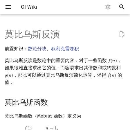
OI Wiki
正
在
莫比乌斯反演
Getting Started
比赛相关简介
工具软件简介
语言基础简介
算法基础简介
搜索部分简介
动态规划部分简介
字符串部分简介
数字系统简介
莫比乌斯函数
多项式与生成函数简介
排列组合
线性代数简介
线性规划基础
基本概念
基本概念
博弈论简介
插值
数据结构部分简介
图论部分简介
计算几何部分简介
杂项简介
RMQ
OI 赛事与赛制
题型概述
读入、输出优化
Vim
评测工具简介
Testlib 简介
Hello, World!
C++ 标准库简介
类
复杂度简介
排序简介
DP 优化简介
后缀数组简介
并查集
堆简介
分块思想
线段树基础
二叉搜索树 & 平衡树
可持久化数据结构简介
线段树套线段树
Link Cut Tree
树基础
最短路
最小生成树
强连通分量
网络流简介
图匹配
离线算法简介
随机函数
初
前置知识：
数论分块
、
狄利克雷卷积
始
关于本项目
赛事
代码编辑工具
C++ 基础
复杂度
DFS（搜索）
动态规划基础
字符串基础
进位制
代数基本定理
抽屉原理
向量
单纯形法
群论
条件概率与独立性
公平组合游戏
数值积分
栈
图论相关概念
二维计算几何基础
离散化
并查集应用
性质
ICPC/CCPC 赛事与赛制
交互题
分段打表
Emacs
Arbiter
通用
C++ 语法基础
STL 容器
命名空间
均摊复杂度
选择排序
单调队列/单调栈优化
最优原地后缀排序算法
并查集复杂度
二叉堆
块状数组
线段树合并 & 分裂
Treap
可持久化线段树
平衡树套线段树
全局平衡二叉树
树的直径
差分约束
最小树形图
双连通分量
最大流
二分图最大匹配
CDQ 分治
随机化技巧
莫比乌斯反演是数论中的重要内容．对于一些函数
，
化
𝑓
(
𝑛
)
f
(
n
)
如何参与
题型
评测工具
C++ 标准库
枚举
BFS（搜索）
记忆化搜索
标准库
平衡三进制
快速傅里叶变换
容斥原理
内积和外积
环论
随机变量
零和游戏
高斯消元
队列
图的存储
三维计算几何基础
双指针
括号序列
如果很难直接求出它的值，而容易求出其倍数和或约数和
求法
常见错误
VS Code
Cena
Generator
变量
STL 算法
值类别
冒泡排序
斜率优化
配对堆
块状链表
李超线段树
Splay 树
可持久化块状数组
线段树套平衡树
Euler Tour Tree
树的中心
k 短路
最小直径生成树
割点和桥
最小割
二分图最大权匹配
整体二分
爬山算法
搜
，那么可以通过莫比乌斯反演简化运算，求得
的
𝑔
(
𝑛
)
𝑓
(
𝑛
)
g
(
n
)
f
(
n
)
OI Wiki 不是什么
学习路线
命令行
C++ 进阶
模拟
双向搜索
背包 DP
字符串匹配
格雷码
莫比乌斯反演
快速数论变换
斐波那契数列
矩阵
域论
随机变量的数字特征
非公平组合游戏
牛顿迭代法
链表
DFS（图论）
距离
离线算法
线段树与离线询问
常见技巧
Atom
CCR Plus
Validator
运算
bitset
重载运算符
插入排序
四边形不等式优化
左偏树
树分块
猫树
WBLT
可持久化平衡树
树状数组套权值线段树
Top Tree
树的重心
同余最短路
圆方树
费用流
一般图最大匹配
莫队算法
模拟退火
索
值．
引
格式手册
学习资源
命令行编译与调试
C++ 与其他常用语言的区别
递归 & 分治
启发式搜索
区间 DP
字符串哈希
快速沃尔什变换
错位排列
初等变换
Schreier–Sims 算法
概率不等式
哈希表
BFS（图论）
Pick 定理
分数规划
拓展形式
Eclipse
Lemon
Interactor
流程控制语句
string
引用
计数排序
Slope Trick 优化
Sqrt Tree
区间最值操作 & 区间历史
替罪羊树
可持久化字典树
分块套树状数组
最近公共祖先
点/边连通度
上下界网络流
一般图最大权匹配
莫比乌斯函数
擎
值
数学符号表
技巧
编译器
Pascal 转 C++ 急救
贪心
A*
DAG 上的 DP
字典树 (Trie)
Chirp Z 变换
卡特兰数
行列式
并查集
树上问题
三角剖分
随机化
Dirichlet 前缀和
Notepad++
Checker
高级数据类型
pair
常量
基数排序
WQS 二分
笛卡尔树
可持久化可并堆
树链剖分
Stoer–Wagner 算法
稳定匹配
莫比乌斯函数（Möbius 函数）定义为
Kinetic Tournament Tree
F.A.Q.
出题
WSL (Windows 10)
Python 速成
排序
迭代加深搜索
树形 DP
前缀函数与 KMP 算法
例题
多项式牛顿迭代
斯特林数
线性空间
堆
有向无环图
凸包
悬线法
Kate
函数
新版 C++ 特性
快速排序
状态设计优化
Size Balanced Tree
树上启发式合并
μ
(
n
)
=
{
1
,
n
=
1
,
0
,
n
is divisible by a square
>
1
,
(
−
1
)
k
,
n
is the prod
⎧
1
,
𝑛
=
1
,