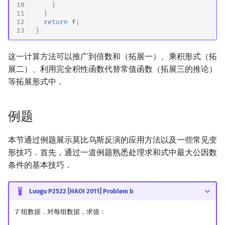
10
}
11
}
12
return
f
;
13
}
这一计算方法可以推广到倍数和（拓展一）、乘积形式（拓
展二）、利用完全积性函数代替常值函数（拓展三的推论）
等拓展形式中．
例题
本节通过例题展示莫比乌斯反演的应用方法以及一些常见变
形技巧．首先，通过一道例题熟悉处理求和式中最大公因数
条件的基本技巧．
Luogu P2522 [HAOI 2011] Problem b
组数据．对每组数据，求值：
𝑇
T