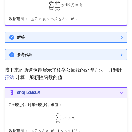
𝑛
𝑚
∑
i
=
x
n
∑
j
=
y
m
[
gcd
(
i
,
j
)
=
k
]
.
∑
∑
[
g
c
d
(
𝑖
,
𝑗
)
=
𝑘
]
.
𝑖
=
𝑥
𝑗
=
𝑦
4
数据范围：
．
1
≤
𝑇
,
𝑥
,
𝑦
,
𝑛
,
𝑚
,
𝑘
≤
5
×
1
0
1
≤
T
,
x
,
y
,
n
,
m
,
k
≤
5
×
10
4
解答
参考代码
接下来的两道例题展示了枚举公因数的处理方法，并利用
筛法
计算一般积性函数的值．
SPOJ LCMSUM
组数据．对每组数据，求值：
𝑇
T
𝑛
∑
i
=
1
n
lcm
(
i
,
n
)
.
∑
l
c
m
(
𝑖
,
𝑛
)
.
𝑖
=
1
5
6
数据范围：
．
1
≤
𝑇
≤
3
×
1
0
,
1
≤
𝑛
≤
1
0
1
≤
T
≤
3
×
10
5
,
1
≤
n
≤
10
6