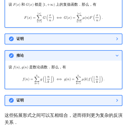
设
和
都是
上的复值函数．那么，有
𝐹
(
𝑥
)
𝐺
(
𝑥
)
[
1
,
+
∞
)
F
(
x
)
G
(
x
)
[
1
,
+
∞
)
F
(
x
)
=
∑
n
=
1
⌊
x
⌋
G
(
x
n
)
⟺
G
(
x
)
=
∑
n
=
1
⌊
x
⌋
μ
(
n
)
F
(
x
n
)
.
⌊
𝑥
⌋
⌊
𝑥
⌋
𝑥
𝑥
𝐹
(
𝑥
)
=
∑
𝐺
(
)
⟺
𝐺
(
𝑥
)
=
∑
𝜇
(
𝑛
)
𝐹
(
)
.
𝑛
𝑛
𝑛
=
1
𝑛
=
1
证明
推论
设
是数论函数．那么，有
𝑓
(
𝑛
)
,
𝑔
(
𝑛
)
f
(
n
)
,
g
(
n
)
𝑛
𝑛
f
(
n
)
=
∑
k
=
1
n
g
(
⌊
n
k
⌋
)
⟺
g
(
n
)
=
∑
k
=
1
n
μ
(
k
)
f
(
⌊
n
k
⌋
)
.
𝑛
𝑛
𝑓
(
𝑛
)
=
∑
𝑔
(
⌊
⌋
)
⟺
𝑔
(
𝑛
)
=
∑
𝜇
(
𝑘
)
𝑓
(
⌊
⌋
)
.
𝑘
𝑘
𝑘
=
1
𝑘
=
1
证明
这些拓展形式之间可以互相组合，进而得到更为复杂的反演
关系．