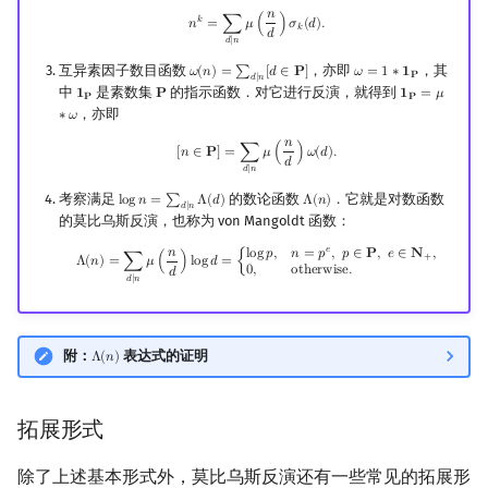
𝑛
n
k
=
∑
d
∣
n
μ
(
n
d
)
σ
k
(
d
)
.
𝑘
𝑛
=
∑
𝜇
(
)
𝜎
(
𝑑
)
.
𝑘
𝑑
𝑑
∣
𝑛
互异素因子数目函数
，亦即
，其
𝜔
(
𝑛
)
=
∑
[
𝑑
∈
𝐏
]
𝜔
=
1
∗
𝟏
ω
(
n
)
=
∑
d
∣
n
[
d
∈
P
]
ω
=
1
∗
1
P
𝐏
𝑑
∣
𝑛
中
是素数集
的指示函数．对它进行反演，就得到
𝟏
𝐏
𝟏
=
𝜇
1
P
P
1
P
=
μ
∗
ω
𝐏
𝐏
，亦即
∗
𝜔
𝑛
[
n
∈
P
]
=
∑
d
∣
n
μ
(
n
d
)
ω
(
d
)
.
[
𝑛
∈
𝐏
]
=
∑
𝜇
(
)
𝜔
(
𝑑
)
.
𝑑
𝑑
∣
𝑛
考察满足
的数论函数
．它就是对数函数
l
o
g
𝑛
=
∑
Λ
(
𝑑
)
Λ
(
𝑛
)
log
n
=
∑
d
∣
n
Λ
(
d
)
Λ
(
n
)
𝑑
∣
𝑛
的莫比乌斯反演，也称为 von Mangoldt 函数：
𝑒
𝑛
Λ
(
n
)
=
∑
d
∣
n
μ
(
n
d
)
log
d
=
{
log
p
,
n
=
p
e
,
p
∈
P
,
e
∈
N
+
,
0
,
otherwise
.
l
o
g
𝑝
,
𝑛
=
𝑝
,
𝑝
∈
𝐏
,
𝑒
∈
𝐍
,
+
Λ
(
𝑛
)
=
∑
𝜇
(
)
l
o
g
𝑑
=
{
0
,
o
t
h
e
r
w
i
s
e
.
𝑑
𝑑
∣
𝑛
附：
表达式的证明
Λ
(
𝑛
)
Λ
(
n
)
拓展形式
除了上述基本形式外，莫比乌斯反演还有一些常见的拓展形