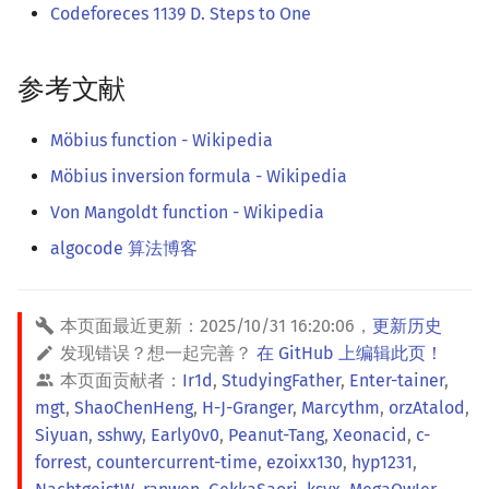
Codeforeces 1139 D. Steps to One
参考文献
Möbius function - Wikipedia
Möbius inversion formula - Wikipedia
Von Mangoldt function - Wikipedia
algocode 算法博客
本页面最近更新：
2025/10/31 16:20:06
，
更新历史
发现错误？想一起完善？
在 GitHub 上编辑此页！
本页面贡献者：
Ir1d
,
StudyingFather
,
Enter-tainer
,
mgt
,
ShaoChenHeng
,
H-J-Granger
,
Marcythm
,
orzAtalod
,
Siyuan
,
sshwy
,
Early0v0
,
Peanut-Tang
,
Xeonacid
,
c-
forrest
,
countercurrent-time
,
ezoixx130
,
hyp1231
,