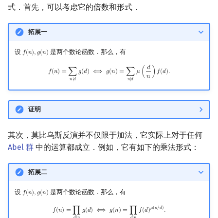
式．首先，可以考虑它的倍数和形式．
拓展一
设
是两个数论函数．那么，有
𝑓
(
𝑛
)
,
𝑔
(
𝑛
)
f
(
n
)
,
g
(
n
)
𝑑
f
(
n
)
=
∑
n
∣
d
g
(
d
)
⟺
g
(
n
)
=
∑
n
∣
d
μ
(
d
n
)
f
(
d
)
.
𝑓
(
𝑛
)
=
∑
𝑔
(
𝑑
)
⟺
𝑔
(
𝑛
)
=
∑
𝜇
(
)
𝑓
(
𝑑
)
.
𝑛
𝑛
∣
𝑑
𝑛
∣
𝑑
证明
其次，莫比乌斯反演并不仅限于加法，它实际上对于任何
Abel 群
中的运算都成立．例如，它有如下的乘法形式：
拓展二
设
是两个数论函数．那么，有
𝑓
(
𝑛
)
,
𝑔
(
𝑛
)
f
(
n
)
,
g
(
n
)
f
(
n
)
=
∏
d
∣
n
g
(
d
)
⟺
g
(
n
)
=
∏
d
∣
n
f
(
d
)
μ
(
n
/
d
)
.
𝜇
(
𝑛
/
𝑑
)
𝑓
(
𝑛
)
=
∏
𝑔
(
𝑑
)
⟺
𝑔
(
𝑛
)
=
∏
𝑓
(
𝑑
)
.