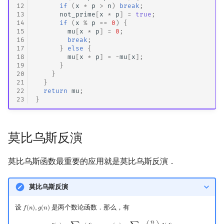
12
if
(
x
*
p
>
n
)
break
;
13
not_prime
[
x
*
p
]
=
true
;
14
if
(
x
%
p
==
0
)
{
15
mu
[
x
*
p
]
=
0
;
16
break
;
17
}
else
{
18
mu
[
x
*
p
]
=
-
mu
[
x
];
19
}
20
}
21
}
22
return
mu
;
23
}
莫比乌斯反演
莫比乌斯函数最重要的应用就是莫比乌斯反演．
莫比乌斯反演
设
是两个数论函数．那么，有
𝑓
(
𝑛
)
,
𝑔
(
𝑛
)
f
(
n
)
,
g
(
n
)
𝑛
f
(
n
)
=
∑
d
∣
n
g
(
d
)
⟺
g
(
n
)
=
∑
d
∣
n
μ
(
n
d
)
f
(
d
)
.