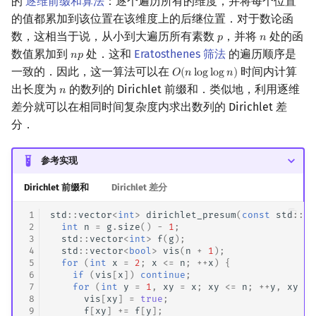
的
逐维前缀和算法
：逐个遍历所有的维度，并将每个位置
的值都累加到该位置在该维度上的后继位置．对于数论函
数，这相当于说，从小到大遍历所有素数
，并将
处的函
𝑝
𝑛
p
n
数值累加到
处．这和
Eratosthenes 筛法
的遍历顺序是
𝑛
𝑝
n
p
一致的．因此，这一算法可以在
时间内计算
𝑂
(
𝑛
l
o
g
l
o
g
𝑛
)
O
(
n
log
log
n
)
出长度为
的数列的 Dirichlet 前缀和．类似地，利用逐维
𝑛
n
差分就可以在相同时间复杂度内求出数列的 Dirichlet 差
分．
参考实现
Dirichlet 前缀和
Dirichlet 差分
 1
std
::
vector
<
int
>
dirichlet_presum
(
const
std
::
ve
 2
int
n
=
g
.
size
()
-
1
;
 3
std
::
vector
<
int
>
f
(
g
);
 4
std
::
vector
<
bool
>
vis
(
n
+
1
);
 5
for
(
int
x
=
2
;
x
<=
n
;
++
x
)
{
 6
if
(
vis
[
x
])
continue
;
 7
for
(
int
y
=
1
,
xy
=
x
;
xy
<=
n
;
++
y
,
xy
+=
 8
vis
[
xy
]
=
true
;
 9
f
[
xy
]
+=
f
[
y
];