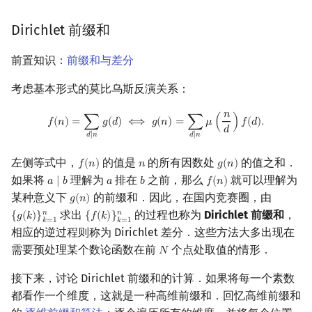
Dirichlet 前缀和
前置知识：
前缀和与差分
考虑基本形式的莫比乌斯反演关系：
𝑛
f
(
n
)
=
∑
d
∣
n
g
(
d
)
⟺
g
(
n
)
=
∑
d
∣
n
μ
(
n
d
)
f
(
d
)
.
𝑓
(
𝑛
)
=
∑
𝑔
(
𝑑
)
⟺
𝑔
(
𝑛
)
=
∑
𝜇
(
)
𝑓
(
𝑑
)
.
𝑑
𝑑
∣
𝑛
𝑑
∣
𝑛
左侧等式中，
的值是
的所有因数处
的值之和．
𝑓
(
𝑛
)
𝑛
𝑔
(
𝑛
)
f
(
n
)
n
g
(
n
)
如果将
理解为
排在
之前，那么
就可以理解为
𝑎
∣
𝑏
𝑎
𝑏
𝑓
(
𝑛
)
a
∣
b
a
b
f
(
n
)
某种意义下
的前缀和．因此，在国内竞赛圈，由
𝑔
(
𝑛
)
g
(
n
)
求出
的过程也称为
Dirichlet 前缀和
，
𝑛
𝑛
{
𝑔
(
𝑘
)
}
{
𝑓
(
𝑘
)
}
{
g
(
k
)
}
k
=
1
n
{
f
(
k
)
}
k
=
1
n
𝑘
=
1
𝑘
=
1
相应的逆过程则称为 Dirichlet 差分．这些方法大多出现在
需要预处理某个数论函数在前
个点处取值的情形．
𝑁
N
接下来，讨论 Dirichlet 前缀和的计算．如果将每一个素数
都看作一个维度，这就是一种高维前缀和．回忆高维前缀和