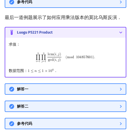
参考代码
最后一道例题展示了如何应用乘法版本的莫比乌斯反演．
Luogu P5221 Product
求值：
𝑛
𝑛
∏
i
=
1
n
∏
j
=
1
n
lcm
(
i
,
j
)
gcd
(
i
,
j
)
(
mod
104857601
)
.
l
c
m
(
𝑖
,
𝑗
)
∏
∏
(
m
o
d
1
0
4
8
5
7
6
0
1
)
.
g
c
d
(
𝑖
,
𝑗
)
𝑖
=
1
𝑗
=
1
6
数据范围：
．
1
≤
𝑛
≤
1
×
1
0
1
≤
n
≤
1
×
10
6
解答一
解答二
参考代码