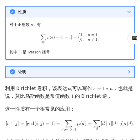
回文树
可持久化数据结构
欧拉图
Kahan 求和
性质
序列自动机
树套树
哈密顿图
珂朵莉树/颜色段均摊
对于正整数
，有
𝑛
n
∑
d
∣
n
μ
(
d
)
=
[
n
=
1
]
=
{
1
,
n
=
1
,
0
,
n
≠
1.
1
,
𝑛
=
1
,
最小表示法
K-D Tree
二分图
空间优化简介
∑
𝜇
(
𝑑
)
=
[
𝑛
=
1
]
=
{
0
,
𝑛
≠
1
.
𝑑
∣
𝑛
其中
是 Iverson 括号．
Lyndon 分解
动态树
平面图
[
⋅
]
[
⋅
]
Main–Lorentz 算法
析合树
弦图
证明
PQ 树
图的着色
利用 Dirichlet 卷积，该表达式可以写作
．也就是
𝜀
=
1
∗
𝜇
ε
=
1
∗
μ
说，莫比乌斯函数是常值函数
的 Dirichlet 逆．
1
1
手指树
网络流
这一性质有一个很常见的应用：
霍夫曼树
图的匹配
[
i
⟂
j
]
=
[
gcd
(
i
,
j
)
=
1
]
=
∑
d
∣
gcd
(
i
,
j
)
μ
(
d
)
=
∑
d
[
d
∣
i
]
[
d
∣
j
]
μ
(
d
)
.
[
𝑖
⟂
𝑗
]
=
[
g
c
d
(
𝑖
,
𝑗
)
=
1
]
=
∑
𝜇
(
𝑑
)
=
∑
[
𝑑
∣
𝑖
]
[
𝑑
∣
𝑗
]
𝜇
(
𝑑
)
.
Prüfer 序列
𝑑
𝑑
∣
g
c
d
(
𝑖
,
𝑗
)