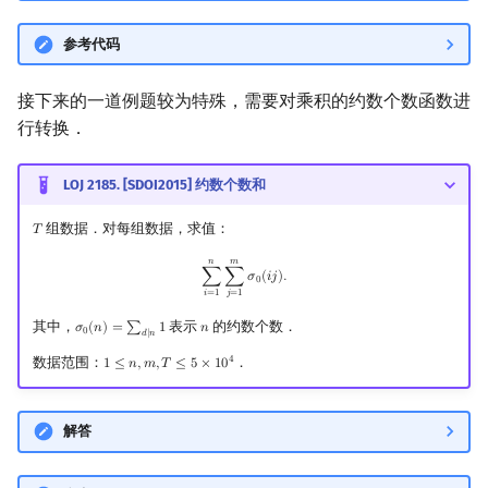
参考代码
接下来的一道例题较为特殊，需要对乘积的约数个数函数进
行转换．
LOJ 2185. [SDOI2015] 约数个数和
组数据．对每组数据，求值：
𝑇
T
𝑛
𝑚
∑
i
=
1
n
∑
j
=
1
m
σ
0
(
i
j
)
.
∑
∑
𝜎
(
𝑖
𝑗
)
.
0
𝑖
=
1
𝑗
=
1
其中，
表示
的约数个数．
𝜎
(
𝑛
)
=
∑
1
𝑛
σ
0
(
n
)
=
∑
d
∣
n
1
n
0
𝑑
∣
𝑛
4
数据范围：
．
1
≤
𝑛
,
𝑚
,
𝑇
≤
5
×
1
0
1
≤
n
,
m
,
T
≤
5
×
10
4
解答