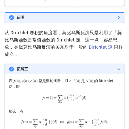
𝑑
∣
𝑛
𝑑
∣
𝑛
证明
从 Dirichlet 卷积的角度看，莫比乌斯反演只是利用了「莫
比乌斯函数是常值函数的 Dirichlet 逆」这一点．容易想
象，类似莫比乌斯反演的关系对于一般的
Dirichlet 逆
同样
成立．
拓展三
设
都是数论函数，且
是
的 Dirichlet
−
1
𝑓
(
𝑛
)
,
𝑔
(
𝑛
)
,
𝛼
(
𝑛
)
𝛼
(
𝑛
)
𝛼
(
𝑛
)
f
(
n
)
,
g
(
n
)
,
α
(
n
)
α
−
1
(
n
)
α
(
n
)
逆，即
𝑛
[
n
=
1
]
=
∑
d
∣
n
α
(
n
d
)
α
−
1
(
d
)
.
−
1
[
𝑛
=
1
]
=
∑
𝛼
(
)
𝛼
(
𝑑
)
.
𝑑
𝑑
∣
𝑛
那么，有
𝑛
𝑛
f
(
n
)
=
∑
d
∣
n
α
(
n
d
)
g
(
d
)
⟺
g
(
n
)
=
∑
d
∣
n
α
−
1
(
n
d
)
f
(
d
)
.
−
1
𝑓
(
𝑛
)
=
∑
𝛼
(
)
𝑔
(
𝑑
)
⟺
𝑔
(
𝑛
)
=
∑
𝛼
(
)
𝑓
(
𝑑
)
.
𝑑
𝑑
𝑑
∣
𝑛
𝑑
∣
𝑛