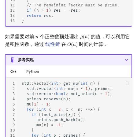
11
// The remaining factor must be prime.
12
if
(
n
>
1
)
res
=
-
res
;
13
return
res
;
14
}
如果需要对前
个正整数预处理出
的值，可以利用它
𝑛
𝜇
(
𝑛
)
n
μ
(
n
)
是积性函数，通过
线性筛
在
时间内计算．
𝑂
(
𝑛
)
O
(
n
)
参考实现
C++
Python
 1
std
::
vector
<
int
>
get_mu
(
int
n
)
{
 2
std
::
vector
<
int
>
mu
(
n
+
1
),
primes
;
 3
std
::
vector
<
bool
>
not_prime
(
n
+
1
);
 4
primes
.
reserve
(
n
);
 5
mu
[
1
]
=
1
;
 6
for
(
int
x
=
2
;
x
<=
n
;
++
x
)
{
 7
if
(
!
not_prime
[
x
])
{
 8
primes
.
push_back
(
x
);
 9
mu
[
x
]
=
-1
;
10
}
11
for
(
int
p
:
primes
)
{