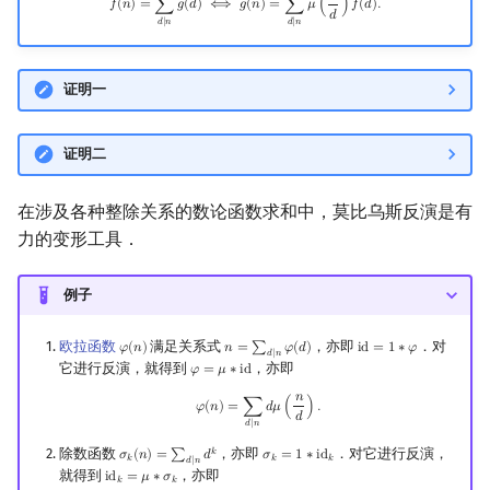
𝑓
(
𝑛
)
=
∑
𝑔
(
𝑑
)
⟺
𝑔
(
𝑛
)
=
∑
𝜇
(
)
𝑓
(
𝑑
)
.
𝑑
𝑑
∣
𝑛
𝑑
∣
𝑛
证明一
证明二
在涉及各种整除关系的数论函数求和中，莫比乌斯反演是有
力的变形工具．
例子
欧拉函数
满足关系式
，亦即
．对
𝜑
(
𝑛
)
𝑛
=
∑
𝜑
(
𝑑
)
i
d
=
1
∗
𝜑
φ
(
n
)
n
=
∑
d
∣
n
φ
(
d
)
id
=
1
∗
φ
𝑑
∣
𝑛
它进行反演，就得到
，亦即
𝜑
=
𝜇
∗
i
d
φ
=
μ
∗
id
𝑛
φ
(
n
)
=
∑
d
∣
n
d
μ
(
n
d
)
.
𝜑
(
𝑛
)
=
∑
𝑑
𝜇
(
)
.
𝑑
𝑑
∣
𝑛
除数函数
，亦即
．对它进行反演，
𝑘
𝜎
(
𝑛
)
=
∑
𝑑
𝜎
=
1
∗
i
d
σ
k
(
n
)
=
∑
d
∣
n
d
k
σ
k
=
1
∗
id
k
𝑘
𝑘
𝑘
𝑑
∣
𝑛
就得到
，亦即
i
d
=
𝜇
∗
𝜎
id
k
=
μ
∗
σ
k
𝑘
𝑘