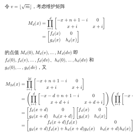
√
令
，考虑维护矩阵
𝑣
=
⌊
𝑚
⌋
v
=
⌊
m
⌋
M
d
(
x
)
=
∏
i
=
1
d
[
−
x
+
n
+
1
−
i
0
x
+
i
x
+
i
]
=
[
f
d
(
x
)
0
g
d
(
x
)
h
d
(
x
)
]
𝑑
−
𝑥
+
𝑛
+
1
−
𝑖
0
=
∏
[
]
𝑀
(
𝑥
)
𝑑
𝑥
+
𝑖
𝑥
+
𝑖
𝑖
=
1
𝑓
(
𝑥
)
0
𝑑
=
[
]
𝑔
(
𝑥
)
ℎ
(
𝑥
)
𝑑
𝑑
的点值
即
𝑀
(
0
)
,
𝑀
(
𝑣
)
,
…
,
𝑀
(
𝑑
𝑣
)
M
d
(
0
)
,
M
d
(
v
)
,
…
,
M
d
(
d
v
)
𝑑
𝑑
𝑑
、
和
𝑓
(
0
)
,
𝑓
(
𝑣
)
,
…
,
𝑓
(
𝑑
𝑣
)
ℎ
(
0
)
,
…
,
ℎ
(
𝑑
𝑣
)
f
d
(
0
)
,
f
d
(
v
)
,
…
,
f
d
(
d
v
)
h
d
(
0
)
,
…
,
h
d
(
d
v
)
𝑑
𝑑
𝑑
𝑑
𝑑
，又
𝑔
(
0
)
,
…
,
𝑔
(
𝑑
𝑣
)
g
d
(
0
)
,
…
,
g
d
(
d
v
)
𝑑
𝑑
M
2
d
(
x
)
=
∏
i
=
1
2
d
[
−
x
+
n
+
1
−
i
0
x
+
i
x
+
i
]
=
(
∏
i
=
1
d
[
−
x
−
d
+
n
+
1
−
i
0
x
+
d
+
i
x
+
d
2
𝑑
−
𝑥
+
𝑛
+
1
−
𝑖
0
=
∏
[
]
𝑀
(
𝑥
)
2
𝑑
𝑥
+
𝑖
𝑥
+
𝑖
𝑖
=
1
𝑑
𝑑
−
𝑥
−
𝑑
+
𝑛
+
1
−
𝑖
0
−
𝑥
=
(
∏
[
]
)
(
∏
[
𝑥
+
𝑑
+
𝑖
𝑥
+
𝑑
+
𝑖
𝑖
=
1
𝑖
=
1
𝑓
(
𝑥
+
𝑑
)
0
𝑓
(
𝑥
)
0
𝑑
𝑑
=
[
]
[
]
𝑔
(
𝑥
+
𝑑
)
ℎ
(
𝑥
+
𝑑
)
𝑔
(
𝑥
)
ℎ
(
𝑥
)
𝑑
𝑑
𝑑
𝑑
𝑓
(
𝑥
+
𝑑
)
𝑓
(
𝑥
)
0
𝑑
𝑑
=
[
𝑔
(
𝑥
+
𝑑
)
𝑓
(
𝑥
)
+
ℎ
(
𝑥
+
𝑑
)
𝑔
(
𝑥
)
ℎ
(
𝑥
+
𝑑
)
ℎ
(
𝑥
)
𝑑
𝑑
𝑑
𝑑
𝑑
𝑑