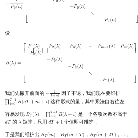
1
−
𝑃
(
𝑛
)
0
−
−
𝑃
(
𝑛
)
𝑃
(
𝑛
)
0
0
⋱
−
𝑃
(
𝑛
)
⎣
0
设
B
(
λ
)
=
[
P
1
(
λ
)
P
2
(
λ
)
P
3
(
λ
)
⋯
P
m
−
1
(
λ
)
P
m
(
λ
)
−
P
0
(
λ
)
−
P
0
(
λ
)
−
P
0
(
λ
)
⋱
−
P
0
𝑃
(
𝜆
)
𝑃
(
𝜆
)
𝑃
(
𝜆
)
⋯
𝑃
(
𝜆
)
𝑃
(
𝜆
)
1
2
3
𝑚
−
1
𝑚
⎡
⎤
⎢ ⎢ ⎢ ⎢ ⎢ ⎢ ⎢
⎥
−
𝑃
(
𝜆
)
0
−
𝑃
(
𝜆
)
0
𝐵
(
𝜆
)
=
−
𝑃
(
𝜆
)
0
⋱
−
𝑃
(
𝜆
)
⎣
⎦
0
我们先撇开前面的
因子不论，我们现在要维护
1
−
−
1
P
0
(
n
)
𝑃
(
𝑛
)
0
𝑇
−
1
这种形式的量，其中乘法自右往左．
∏
𝐵
(
𝑎
𝑇
+
𝑚
+
𝑖
)
∏
i
=
0
T
−
1
B
(
a
T
+
m
+
i
)
𝑖
=
0
𝑇
−
1
容易发现
是一个各项次数不高于
𝐵
(
𝜆
)
=
∏
𝐵
(
𝜆
+
𝑖
)
B
T
(
λ
)
=
∏
i
=
0
T
−
1
B
(
λ
+
i
)
𝑇
𝑖
=
0
的
矩阵，只用
个值即可维护．
𝑑
𝑇
𝜆
𝑑
𝑇
+
1
d
T
λ
d
T
+
1
于是我们维护出
，
，
，
，
𝐵
(
𝑚
)
𝐵
(
𝑚
+
𝑇
)
𝐵
(
𝑚
+
2
𝑇
)
…
B
T
(
m
)
B
T
(
m
+
T
)
B
T
(
m
+
2
T
)
…
𝑇
𝑇
𝑇