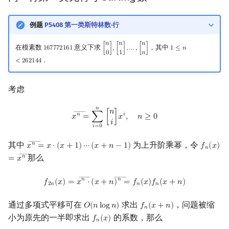
例题
P5408 第一类斯特林数·行
𝑛
𝑛
𝑛
在模素数
意义下求
，其中
1
6
7
7
7
2
1
6
1
[
]
,
[
]
,
…
,
[
]
1
≤
𝑛
167772161
[
n
0
]
,
[
n
1
]
,
…
,
[
n
n
]
1
≤
n
<
262144
0
1
𝑛
．
<
2
6
2
1
4
4
考虑
𝑛
x
n
―
=
∑
i
=
0
n
[
n
i
]
x
i
,
n
≥
0
𝑛
――
𝑛
𝑖
𝑥
=
∑
[
]
𝑥
,
𝑛
≥
0
𝑖
𝑖
=
0
――
其中
为上升阶乘幂，令
𝑛
𝑥
=
𝑥
⋅
(
𝑥
+
1
)
⋯
(
𝑥
+
𝑛
−
1
)
𝑓
(
𝑥
)
x
n
―
=
x
⋅
(
x
+
1
)
⋯
(
x
+
n
−
1
)
f
n
(
x
)
=
x
𝑛
――
那么
𝑛
=
𝑥
――
――
f
2
n
(
x
)
=
x
n
―
⋅
(
x
+
n
)
n
―
=
f
n
(
x
)
f
n
(
x
+
n
)
𝑛
𝑛
𝑓
(
𝑥
)
=
𝑥
⋅
(
𝑥
+
𝑛
)
=
𝑓
(
𝑥
)
𝑓
(
𝑥
+
𝑛
)
2
𝑛
𝑛
𝑛
通过多项式平移可在
求出
，问题被缩
𝑂
(
𝑛
l
o
g
𝑛
)
𝑓
(
𝑥
+
𝑛
)
O
(
n
log
n
)
f
n
(
x
+
n
)
𝑛
小为原先的一半即求出
的系数，那么
𝑓
(
𝑥
)
f
n
(
x
)
𝑛