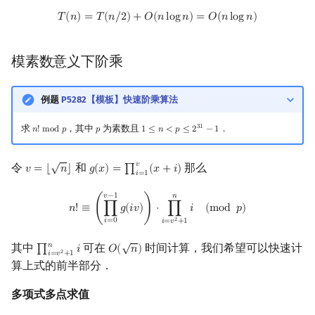
T
(
n
)
=
T
(
n
/
2
)
+
O
(
n
log
n
)
=
O
(
n
log
n
)
𝑇
(
𝑛
)
=
𝑇
(
𝑛
/
2
)
+
𝑂
(
𝑛
l
o
g
𝑛
)
=
𝑂
(
𝑛
l
o
g
𝑛
)
模素数意义下阶乘
例题
P5282【模板】快速阶乘算法
求
，其中
为素数且
．
3
1
𝑛
!
m
o
d
𝑝
𝑝
1
≤
𝑛
<
𝑝
≤
2
−
1
n
!
mod
p
p
1
≤
n
<
p
≤
2
31
−
1
√
𝑣
令
和
那么
𝑣
=
⌊
𝑛
⌋
𝑔
(
𝑥
)
=
∏
(
𝑥
+
𝑖
)
v
=
⌊
n
⌋
g
(
x
)
=
∏
i
=
1
v
(
x
+
i
)
𝑖
=
1
n
!
≡
(
∏
i
=
0
v
−
1
g
(
i
v
)
)
⋅
∏
i
=
v
2
+
1
n
i
(
mod
p
)
𝑣
−
1
𝑛
𝑛
!
≡
(
∏
𝑔
(
𝑖
𝑣
)
)
⋅
∏
𝑖
(
m
o
d
𝑝
)
2
𝑖
=
0
𝑖
=
𝑣
+
1
√
𝑛
其中
可在
时间计算，我们希望可以快速计
∏
𝑖
𝑂
(
𝑛
)
∏
i
=
v
2
+
1
n
i
O
(
n
)
2
𝑖
=
𝑣
+
1
算上式的前半部分．
多项式多点求值