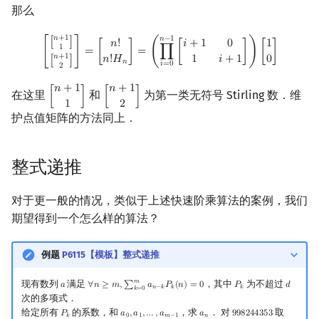
那么
[
[
n
+
1
1
]
[
n
+
1
2
]
]
=
[
n
!
n
!
H
n
]
=
(
∏
i
=
0
n
−
1
[
i
+
1
0
1
i
+
1
]
)
[
1
0
]
𝑛
+
1
𝑛
−
1
[
]
𝑛
!
𝑖
+
1
0
1
1
[
]
=
[
]
=
(
∏
[
]
)
[
]
𝑛
+
1
𝑛
!
𝐻
1
𝑖
+
1
0
[
]
𝑛
𝑖
=
0
2
𝑛
+
1
𝑛
+
1
在这里
和
为第一类无符号 Stirling 数．维
[
]
[
]
[
n
+
1
1
]
[
n
+
1
2
]
1
2
护点值矩阵的方法同上．
整式递推
对于更一般的情况，类似于上述快速阶乘算法的案例，我们
期望得到一个怎么样的算法？
例题
P6115【模板】整式递推
𝑚
现有数列
满足
，其中
为不超过
𝑎
∀
𝑛
≥
𝑚
,
∑
𝑎
𝑃
(
𝑛
)
=
0
𝑃
𝑑
a
∀
n
≥
m
,
∑
k
=
0
m
a
n
−
k
P
k
(
n
)
=
0
P
k
d
𝑛
−
𝑘
𝑘
𝑘
𝑘
=
0
次的多项式．
给定所有
的系数，和
，求
． 对
取
𝑃
𝑎
,
𝑎
,
…
,
𝑎
𝑎
9
9
8
2
4
4
3
5
3
P
k
a
0
,
a
1
,
…
,
a
m
−
1
a
n
998244353
𝑘
0
1
𝑚
−
1
𝑛