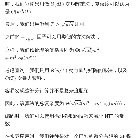
时，我们每轮只用做
次矩阵乘法，复杂度可以认为
Θ
(
𝑑
𝑇
)
Θ
(
d
T
)
是
．
3
𝑂
(
𝑚
𝑑
𝑇
)
O
(
m
3
d
T
)
最后，我们只用做到
即可．
√
𝑇
≥
𝑛
/
𝑑
T
≥
n
/
d
之前的
因子可以用类似的方法解决．
1
−
−
1
P
0
(
n
)
𝑃
(
𝑛
)
0
√
这样，我们预处理的复杂度即为
3
Θ
(
𝑛
𝑑
(
𝑚
Θ
(
n
d
(
m
3
+
m
2
log
(
n
d
)
)
)
．
2
+
𝑚
l
o
g
(
𝑛
𝑑
)
)
)
考虑查询，我们只用
次向量与矩阵的乘法，以及
Θ
(
𝑛
/
𝑇
)
Θ
(
n
/
T
)
次暴力转移．
𝑂
(
𝑇
)
O
(
T
)
容易发现这部分计算并不是复杂度瓶颈．
√
因此，该算法的总复杂度为
．
3
2
Θ
(
𝑛
𝑑
(
𝑚
+
𝑚
l
o
g
(
𝑛
𝑑
)
)
)
Θ
(
n
d
(
m
3
+
m
2
log
(
n
d
)
)
)
编码时，我们可以使用循环卷积的技巧来减小 NTT 的常
数．
在实际应用时，我们往往是对一个已知的微分有限的 GF 提