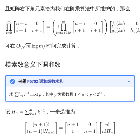
且矩阵右下角元素恰为我们在阶乘算法中所维护的，那么
∏
i
=
0
m
[
n
−
i
0
i
+
1
i
+
1
]
=
(
∏
i
=
(
k
+
1
)
v
m
[
n
−
i
0
i
+
1
i
+
1
]
)
[
f
v
(
k
v
)
0
g
v
(
k
v
)
h
v
(
k
v
𝑚
𝑚
𝑛
−
𝑖
0
𝑛
−
𝑖
0
𝑓
(
𝑘
𝑣
)
0
⎛
⎞
𝑣
⎜ ⎜
⎟ ⎟
∏
[
]
=
∏
[
]
[
𝑖
+
1
𝑖
+
1
𝑖
+
1
𝑖
+
1
𝑔
(
𝑘
𝑣
)
ℎ
(
𝑘
𝑣
𝑣
𝑖
=
0
𝑖
=
(
𝑘
+
1
)
𝑣
⎝
⎠
√
可在
时间完成计算．
𝑂
(
𝑚
l
o
g
𝑚
)
O
(
m
log
m
)
模素数意义下调和数
例题
P5702 调和级数求和
𝑛
求
，其中
为素数且
．
−
1
3
0
∑
𝑖
m
o
d
𝑝
𝑝
1
≤
𝑛
<
𝑝
<
2
∑
i
=
1
n
i
−
1
mod
p
p
1
≤
n
<
p
<
2
30
𝑖
=
1
𝑛
记
，一步递推为
−
1
𝐻
=
∑
𝑘
H
n
=
∑
k
=
1
n
k
−
1
𝑛
𝑘
=
1
[
(
n
+
1
)
!
(
n
+
1
)
!
H
n
+
1
]
=
[
n
+
1
0
1
n
+
1
]
[
n
!
n
!
H
n
]
(
𝑛
+
1
)
!
𝑛
+
1
0
𝑛
!
[
]
=
[
]
[
]
(
𝑛
+
1
)
!
𝐻
1
𝑛
+
1
𝑛
!
𝐻
𝑛
+
1
𝑛