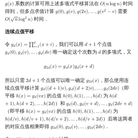
系数的计算可用上述多项式平移算法在
时间
𝑔
(
𝑥
)
𝑂
(
𝑛
l
o
g
𝑛
)
g
(
x
)
O
(
n
log
n
)
得到，但多点求值计算
需要
2
𝑔
(
0
)
,
𝑔
(
𝑣
)
,
𝑔
(
2
𝑣
)
,
…
,
𝑔
(
𝑣
−
𝑣
)
g
(
0
)
,
g
(
v
)
,
g
(
2
v
)
,
…
,
g
(
v
2
−
v
)
√
时间．
2
𝑂
(
𝑛
l
o
g
𝑛
)
O
(
n
log
2
n
)
连续点值平移
𝑑
令
，我们可以用
个点值
𝑔
(
𝑥
)
=
∏
(
𝑥
+
𝑖
)
𝑑
+
1
g
d
(
x
)
=
∏
i
=
1
d
(
x
+
i
)
d
+
1
𝑑
𝑖
=
1
唯一确定这个次数为
的多项式，又
𝑔
(
0
)
,
𝑔
(
𝑣
)
,
…
,
𝑔
(
𝑑
𝑣
)
𝑑
g
d
(
0
)
,
g
d
(
v
)
,
…
,
g
d
(
d
v
)
d
𝑑
𝑑
𝑑
g
2
d
(
x
)
=
g
d
(
x
)
g
d
(
x
+
d
)
𝑔
(
𝑥
)
=
𝑔
(
𝑥
)
𝑔
(
𝑥
+
𝑑
)
2
𝑑
𝑑
𝑑
所以只需
个点值可以唯一确定
，那么使用连
2
𝑑
+
1
𝑔
(
𝑥
)
2
d
+
1
g
2
d
(
x
)
2
𝑑
续点值平移计算
（即
𝑔
(
(
𝑑
+
1
)
𝑣
)
,
𝑔
(
(
𝑑
+
2
)
𝑣
)
,
…
,
𝑔
(
2
𝑑
𝑣
)
g
d
(
(
d
+
1
)
v
)
,
g
d
(
(
d
+
2
)
v
)
,
…
,
g
d
(
2
d
v
)
𝑑
𝑑
𝑑
平移
的点值
为
ℎ
(
𝑥
)
=
𝑔
(
𝑣
𝑥
)
ℎ
(
0
)
,
ℎ
(
1
)
,
…
,
ℎ
(
𝑑
)
ℎ
(
𝑑
h
(
x
)
=
g
d
(
v
x
)
h
(
0
)
,
h
(
1
)
,
…
,
h
(
d
)
h
(
d
+
1
)
,
h
(
d
+
2
)
𝑑
）和
+
1
)
,
ℎ
(
𝑑
+
2
)
,
…
,
ℎ
(
2
𝑑
)
𝑔
(
𝑑
)
,
𝑔
(
𝑣
+
𝑑
)
,
…
,
𝑔
(
2
𝑑
𝑣
+
𝑑
)
g
d
(
d
)
,
g
d
(
v
+
d
)
,
…
,
g
d
(
2
d
v
+
d
)
𝑑
𝑑
𝑑
（即平移
的点值
为
ℎ
(
𝑥
)
=
𝑔
(
𝑣
𝑥
)
ℎ
(
0
)
,
ℎ
(
1
)
,
…
,
ℎ
(
𝑑
)
h
(
x
)
=
g
d
(
v
x
)
h
(
0
)
,
h
(
1
)
,
…
,
h
(
d
)
𝑑
）后将这两者
ℎ
(
𝑑
/
𝑣
)
,
ℎ
(
𝑑
/
𝑣
+
1
)
,
ℎ
(
𝑑
/
𝑣
+
2
)
,
…
,
ℎ
(
𝑑
/
𝑣
+
2
𝑑
)
h
(
d
/
v
)
,
h
(
d
/
v
+
1
)
,
h
(
d
/
v
+
2
)
,
…
,
h
(
d
/
v
+
2
d
)
的对应点值相乘即得
．
𝑔
(
0
)
,
𝑔
(
𝑣
)
,
…
,
𝑔
(
2
𝑑
𝑣
)
g
2
d
(
0
)
,
g
2
d
(
v
)
,
…
,
g
2
d
(
2
d
v
)
2
𝑑
2
𝑑
2
𝑑