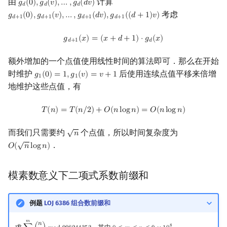
由
计算
𝑔
(
0
)
,
𝑔
(
𝑣
)
,
…
,
𝑔
(
𝑑
𝑣
)
g
d
(
0
)
,
g
d
(
v
)
,
…
,
g
d
(
d
v
)
𝑑
𝑑
𝑑
考虑
𝑔
(
0
)
,
𝑔
(
𝑣
)
,
…
,
𝑔
(
𝑑
𝑣
)
,
𝑔
(
(
𝑑
+
1
)
𝑣
)
g
d
+
1
(
0
)
,
g
d
+
1
(
v
)
,
…
,
g
d
+
1
(
d
v
)
,
g
d
+
1
(
(
d
+
1
)
v
)
𝑑
+
1
𝑑
+
1
𝑑
+
1
𝑑
+
1
g
d
+
1
(
x
)
=
(
x
+
d
+
1
)
⋅
g
d
(
x
)
𝑔
(
𝑥
)
=
(
𝑥
+
𝑑
+
1
)
⋅
𝑔
(
𝑥
)
𝑑
+
1
𝑑
额外增加的一个点值使用线性时间的算法即可．那么在开始
时维护
后使用连续点值平移来倍增
𝑔
(
0
)
=
1
,
𝑔
(
𝑣
)
=
𝑣
+
1
g
1
(
0
)
=
1
,
g
1
(
v
)
=
v
+
1
1
1
地维护这些点值，有
T
(
n
)
=
T
(
n
/
2
)
+
O
(
n
log
n
)
=
O
(
n
log
n
)
𝑇
(
𝑛
)
=
𝑇
(
𝑛
/
2
)
+
𝑂
(
𝑛
l
o
g
𝑛
)
=
𝑂
(
𝑛
l
o
g
𝑛
)
√
而我们只需要约
个点值，所以时间复杂度为
𝑛
n
√
．
𝑂
(
𝑛
l
o
g
𝑛
)
O
(
n
log
n
)
模素数意义下二项式系数前缀和
例题
LOJ 6386 组合数前缀和
𝑚
𝑛
8