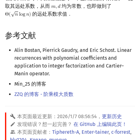
取其远处系数，从而
均为常数，也即做到了
𝑚
,
𝑑
m
,
d
√
的远处系数求值．
Θ
(
𝑛
l
o
g
𝑛
)
Θ
(
n
log
n
)
参考文献
Alin Bostan, Pierrick Gaudry, and Eric Schost. Linear
recurrences with polynomial coefficients and
application to integer factorization and Cartier–
Manin operator.
Min_25 的博客
ZZQ 的博客 - 阶乘模大质数
本页面最近更新：
2026/1/7 08:56:54
，
更新历史
发现错误？想一起完善？
在 GitHub 上编辑此页！
本页面贡献者：
Tiphereth-A
,
Enter-tainer
,
c-forrest
,
hly1204
,
Konano
,
myeeye