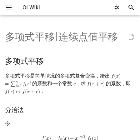
OI Wiki
键
入
多项式平移|连续点值平移
Getting Started
比赛相关简介
工具软件简介
语言基础简介
算法基础简介
搜索部分简介
动态规划部分简介
字符串部分简介
数字系统简介
数论基础
多项式平移
排列组合
线性代数简介
线性规划基础
基本概念
基本概念
博弈论简介
插值
数据结构部分简介
图论部分简介
计算几何部分简介
杂项简介
RMQ
OI 赛事与赛制
题型概述
读入、输出优化
Vim
评测工具简介
Testlib 简介
Hello, World!
C++ 标准库简介
类
复杂度简介
排序简介
DP 优化简介
后缀数组简介
并查集
堆简介
分块思想
线段树基础
二叉搜索树 & 平衡树
可持久化数据结构简介
线段树套线段树
Link Cut Tree
树基础
最短路
最小生成树
强连通分量
网络流简介
图匹配
离线算法简介
随机函数
以
开
关于本项目
赛事
代码编辑工具
C++ 基础
复杂度
DFS（搜索）
动态规划基础
字符串基础
进位制
模算术简介
抽屉原理
向量
单纯形法
群论
条件概率与独立性
公平组合游戏
数值积分
栈
图论相关概念
二维计算几何基础
离散化
并查集应用
分治法
ICPC/CCPC 赛事与赛制
交互题
分段打表
Emacs
Arbiter
通用
C++ 语法基础
STL 容器
命名空间
均摊复杂度
选择排序
单调队列/单调栈优化
最优原地后缀排序算法
并查集复杂度
二叉堆
块状数组
线段树合并 & 分裂
Treap
可持久化线段树
平衡树套线段树
全局平衡二叉树
树的直径
差分约束
最小树形图
双连通分量
最大流
二分图最大匹配
CDQ 分治
随机化技巧
多项式平移
始
如何参与
题型
评测工具
C++ 标准库
枚举
BFS（搜索）
记忆化搜索
标准库
平衡三进制
素数
容斥原理
内积和外积
环论
随机变量
零和游戏
高斯消元
队列
图的存储
三维计算几何基础
双指针
括号序列
Taylor 公式法
常见错误
VS Code
Cena
Generator
变量
STL 算法
值类别
冒泡排序
斜率优化
配对堆
块状链表
李超线段树
Splay 树
可持久化块状数组
线段树套平衡树
Euler Tour Tree
树的中心
k 短路
最小直径生成树
割点和桥
最小割
二分图最大权匹配
整体二分
爬山算法
多项式平移是简单情况的多项式复合变换，给出
𝑓
(
𝑥
)
f
(
x
)
=
∑
i
=
0
n
f
x
i
搜
𝑛
的系数和一个常数
，求
的系数，即
𝑖
=
∑
𝑓
𝑥
𝑐
𝑓
(
𝑥
+
𝑐
)
c
f
(
x
+
c
)
𝑖
𝑖
=
0
OI Wiki 不是什么
学习路线
命令行
C++ 进阶
模拟
双向搜索
背包 DP
字符串匹配
格雷码
最大公约数
斐波那契数列
矩阵
域论
随机变量的数字特征
非公平组合游戏
牛顿迭代法
链表
DFS（图论）
距离
离线算法
线段树与离线询问
二项式定理法
常见技巧
Atom
CCR Plus
Validator
运算
bitset
重载运算符
插入排序
四边形不等式优化
左偏树
树分块
猫树
WBLT
可持久化平衡树
树状数组套权值线段树
Top Tree
树的重心
同余最短路
圆方树
费用流
一般图最大匹配
莫队算法
模拟退火
索
．
𝑓
(
𝑥
)
↦
𝑓
(
𝑥
+
𝑐
)
f
(
x
)
↦
f
(
x
+
c
)
格式手册
学习资源
命令行编译与调试
C++ 与其他常用语言的区别
递归 & 分治
启发式搜索
区间 DP
字符串哈希
欧拉函数
连续点值平移
错位排列
初等变换
Schreier–Sims 算法
概率不等式
哈希表
BFS（图论）
Pick 定理
分数规划
Eclipse
Lemon
Interactor
流程控制语句
string
引用
计数排序
Slope Trick 优化
Sqrt Tree
区间最值操作 & 区间历史
替罪羊树
可持久化字典树
分块套树状数组
最近公共祖先
点/边连通度
上下界网络流
一般图最大权匹配
分治法
值
数学符号表
技巧
编译器
Pascal 转 C++ 急救
贪心
A*
DAG 上的 DP
字典树 (Trie)
筛法
卡特兰数
行列式
并查集
树上问题
三角剖分
随机化
Lagrange 插值公式法
Notepad++
Checker
高级数据类型
pair
常量
基数排序
WQS 二分
笛卡尔树
可持久化可并堆
树链剖分
Stoer–Wagner 算法
稳定匹配
令
Kinetic Tournament Tree
F.A.Q.
出题
WSL (Windows 10)
Python 速成
排序
迭代加深搜索
树形 DP
前缀函数与 KMP 算法
分解质因数
应用
斯特林数
线性空间
堆
有向无环图
凸包
悬线法
Kate
函数
新版 C++ 特性
快速排序
状态设计优化
Size Balanced Tree
树上启发式合并
f
(
x
)
=
f
0
(
x
)
+
x
⌊
n
/
2
⌋
f
1
(
x
)
⌊
𝑛
/
2
⌋
𝑓
(
𝑥
)
=
𝑓
(
𝑥
)
+
𝑥
𝑓
(
𝑥
)