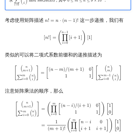
求
，其中
．
∑
(
)
m
o
d
9
9
8
2
4
4
3
5
3
0
≤
𝑚
≤
𝑛
≤
9
×
1
0
∑
i
=
0
m
(
n
i
)
mod
998244353
0
≤
m
≤
n
≤
9
×
10
8
𝑖
𝑖
=
0
考虑使用矩阵描述
这一步递推，我们有
𝑛
!
=
𝑛
⋅
(
𝑛
−
1
)
!
n
!
=
n
⋅
(
n
−
1
)
!
[
n
!
]
=
(
∏
i
=
0
n
−
1
[
i
+
1
]
)
[
1
]
𝑛
−
1
[
𝑛
!
]
=
(
∏
[
𝑖
+
1
]
)
[
1
]
𝑖
=
0
类似的可以将二项式系数前缀和的递推描述为
[
(
n
m
+
1
)
∑
i
=
0
m
(
n
i
)
]
=
[
(
n
−
m
)
/
(
m
+
1
)
0
1
1
]
[
(
n
m
)
∑
i
=
0
m
−
1
(
n
i
)
]
𝑛
𝑛
(
)
(
)
(
𝑛
−
𝑚
)
/
(
𝑚
+
1
)
0
𝑚
+
1
𝑚
[
]
=
[
]
[
]
𝑚
−
1
𝑚
1
1
𝑛
𝑛
∑
(
)
∑
(
)
𝑖
=
0
𝑖
=
0
𝑖
𝑖
注意矩阵乘法的顺序，那么
[
(
n
m
+
1
)
∑
i
=
0
m
(
n
i
)
]
=
(
∏
i
=
0
m
[
(
n
−
i
)
/
(
i
+
1
)
0
1
1
]
)
[
1
0
]
=
1
(
m
+
1
)
!
(
∏
i
=
0
m
[
𝑛
(
)
𝑚
(
𝑛
−
𝑖
)
/
(
𝑖
+
1
)
0
1
𝑚
+
1
=
(
∏
[
]
)
[
]
[
]
1
1
0
𝑚
𝑛
∑
(
)
𝑖
=
0
𝑖
=
0
𝑖
𝑚
1
𝑛
−
𝑖
0
1
=
(
∏
[
]
)
[
]
𝑖
+
1
𝑖
+
1
0
(
𝑚
+
1
)
!
𝑖
=
0