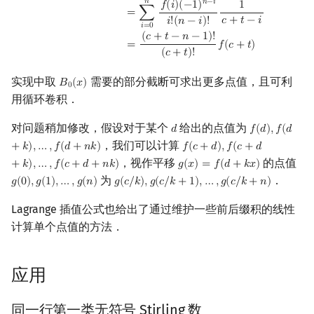
𝑛
𝑛
−
𝑖
𝑓
(
𝑖
)
(
−
1
)
1
=
∑
𝑐
+
𝑡
−
𝑖
𝑖
!
(
𝑛
−
𝑖
)
!
𝑖
=
0
(
𝑐
+
𝑡
−
𝑛
−
1
)
!
=
𝑓
(
𝑐
+
𝑡
)
(
𝑐
+
𝑡
)
!
实现中取
需要的部分截断可求出更多点值，且可利
𝐵
(
𝑥
)
B
0
(
x
)
0
用循环卷积．
对问题稍加修改，假设对于某个
给出的点值为
𝑑
𝑓
(
𝑑
)
,
𝑓
(
𝑑
d
f
(
d
)
,
f
(
d
+
k
)
,
…
,
，我们可以计算
+
𝑘
)
,
…
,
𝑓
(
𝑑
+
𝑛
𝑘
)
𝑓
(
𝑐
+
𝑑
)
,
𝑓
(
𝑐
+
𝑑
f
(
c
+
d
)
,
f
(
c
+
d
+
k
)
,
…
,
f
(
c
+
d
+
n
k
)
，视作平移
的点值
+
𝑘
)
,
…
,
𝑓
(
𝑐
+
𝑑
+
𝑛
𝑘
)
𝑔
(
𝑥
)
=
𝑓
(
𝑑
+
𝑘
𝑥
)
g
(
x
)
=
f
(
d
+
k
x
)
为
．
𝑔
(
0
)
,
𝑔
(
1
)
,
…
,
𝑔
(
𝑛
)
𝑔
(
𝑐
/
𝑘
)
,
𝑔
(
𝑐
/
𝑘
+
1
)
,
…
,
𝑔
(
𝑐
/
𝑘
+
𝑛
)
g
(
0
)
,
g
(
1
)
,
…
,
g
(
n
)
g
(
c
/
k
)
,
g
(
c
/
k
+
1
)
,
…
,
g
(
c
/
k
+
n
)
Lagrange 插值公式也给出了通过维护一些前后缀积的线性
计算单个点值的方法．
应用
同一行第一类无符号 Stirling 数