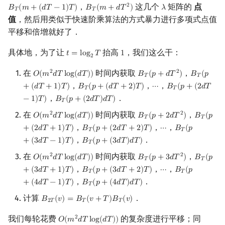
，
这几个
矩阵的
点
2
𝐵
(
𝑚
+
(
𝑑
𝑇
−
1
)
𝑇
)
𝐵
(
𝑚
+
𝑑
𝑇
)
𝜆
B
T
(
m
+
(
d
T
−
1
)
T
)
B
T
(
m
+
d
T
2
)
λ
𝑇
𝑇
值
，然后用类似于快速阶乘算法的方式暴力进行多项式点值
平移和倍增就好了．
具体地，为了让
抬高
，我们这么干：
𝑡
=
l
o
g
𝑇
1
t
=
log
2
T
1
2
在
时间内获取
，
2
2
𝑂
(
𝑚
𝑑
𝑇
l
o
g
(
𝑑
𝑇
)
)
𝐵
(
𝑝
+
𝑑
𝑇
)
𝐵
(
𝑝
O
(
m
2
d
T
log
(
d
T
)
)
B
T
(
p
+
d
T
2
)
B
T
(
p
+
(
d
T
𝑇
𝑇
，
，
，
+
(
𝑑
𝑇
+
1
)
𝑇
)
𝐵
(
𝑝
+
(
𝑑
𝑇
+
2
)
𝑇
)
⋯
𝐵
(
𝑝
+
(
2
𝑑
𝑇
B
T
(
p
+
(
d
T
+
2
)
T
)
⋯
B
T
(
p
+
(
2
d
T
−
1
)
T
)
𝑇
𝑇
，
．
−
1
)
𝑇
)
𝐵
(
𝑝
+
(
2
𝑑
𝑇
)
𝑑
𝑇
)
B
T
(
p
+
(
2
d
T
)
d
T
)
𝑇
在
时间内获取
，
2
2
𝑂
(
𝑚
𝑑
𝑇
l
o
g
(
𝑑
𝑇
)
)
𝐵
(
𝑝
+
2
𝑑
𝑇
)
𝐵
(
𝑝
O
(
m
2
d
T
log
(
d
T
)
)
B
T
(
p
+
2
d
T
2
)
B
T
(
p
+
(
2
𝑇
𝑇
，
，
，
+
(
2
𝑑
𝑇
+
1
)
𝑇
)
𝐵
(
𝑝
+
(
2
𝑑
𝑇
+
2
)
𝑇
)
⋯
𝐵
(
𝑝
B
T
(
p
+
(
2
d
T
+
2
)
T
)
⋯
B
T
(
p
+
(
3
d
T
−
1
)
T
𝑇
𝑇
，
．
+
(
3
𝑑
𝑇
−
1
)
𝑇
)
𝐵
(
𝑝
+
(
3
𝑑
𝑇
)
𝑑
𝑇
)
B
T
(
p
+
(
3
d
T
)
d
T
)
𝑇
在
时间内获取
，
2
2
𝑂
(
𝑚
𝑑
𝑇
l
o
g
(
𝑑
𝑇
)
)
𝐵
(
𝑝
+
3
𝑑
𝑇
)
𝐵
(
𝑝
O
(
m
2
d
T
log
(
d
T
)
)
B
T
(
p
+
3
d
T
2
)
B
T
(
p
+
(
3
𝑇
𝑇
，
，
，
+
(
3
𝑑
𝑇
+
1
)
𝑇
)
𝐵
(
𝑝
+
(
3
𝑑
𝑇
+
2
)
𝑇
)
⋯
𝐵
(
𝑝
B
T
(
p
+
(
3
d
T
+
2
)
T
)
⋯
B
T
(
p
+
(
4
d
T
−
1
)
T
𝑇
𝑇
，
．
+
(
4
𝑑
𝑇
−
1
)
𝑇
)
𝐵
(
𝑝
+
(
4
𝑑
𝑇
)
𝑑
𝑇
)
B
T
(
p
+
(
4
d
T
)
d
T
)
𝑇
计算
．
𝐵
(
𝑣
)
=
𝐵
(
𝑣
+
𝑇
)
𝐵
(
𝑣
)
B
2
T
(
v
)
=
B
T
(
v
+
T
)
B
T
(
v
)
2
𝑇
𝑇
𝑇
我们每轮花费
的复杂度进行平移；同
2
𝑂
(
𝑚
𝑑
𝑇
l
o
g
(
𝑑
𝑇
)
)
O
(
m
2
d
T
log
(
d
T
)
)