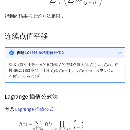
=
∑
(
∑
𝑓
𝑗
!
)
𝑗
𝑖
!
(
𝑗
−
𝑖
)
!
𝑗
=
𝑖
𝑖
=
0
得到的结果与上述方法相同．
连续点值平移
例题
LOJ 166 拉格朗日插值 2
给出度数小于等于
的多项式
的连续点值
，在
𝑛
𝑓
𝑓
(
0
)
,
𝑓
(
1
)
,
…
,
𝑓
(
𝑛
)
n
f
f
(
0
)
,
f
(
1
)
,
…
,
f
(
n
)
模
意义下计算
，其中
9
9
8
2
4
4
3
5
3
𝑓
(
𝑐
)
,
𝑓
(
𝑐
+
1
)
,
…
,
𝑓
(
𝑐
+
𝑛
)
1
≤
𝑛
998244353
f
(
c
)
,
f
(
c
+
1
)
,
…
,
f
(
c
+
n
)
1
≤
n
≤
10
5
,
n
<
m
≤
1
5
8
．
≤
1
0
,
𝑛
<
𝑚
≤
1
0
Lagrange 插值公式法
考虑
Lagrange 插值公式
𝑥
−
𝑗
f
(
x
)
=
∑
0
≤
i
≤
n
f
(
i
)
∏
0
≤
j
≤
n
∧
j
≠
i
x
−
j
i
−
j
=
∑
0
≤
i
≤
n
f
(
i
)
x
!
(
x
−
n
−
1
)
!
(
x
−
i
)
(
−
1
)
n
−
i
i
=
∑
𝑓
(
𝑖
)
∏
𝑓
(
𝑥
)
𝑖
−
𝑗