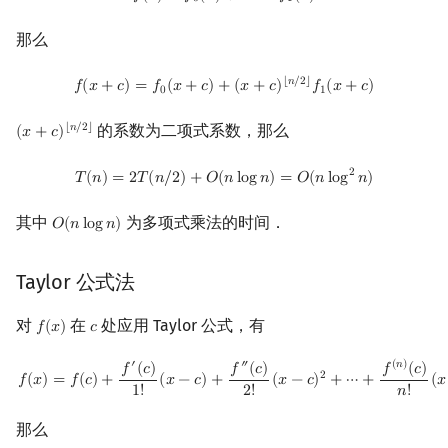
0
1
镜像站列表
Special Judge
Java 速成
前缀和 & 差分
IDA*
状压 DP
Boyer–Moore 算法
裴蜀定理 & 一次不定方程
贝尔数
线性基
块状数据结构
拓扑排序
扫描线
有限状态自动机
同一行第一类无符号
Dev-C++
文件操作
Lambda 表达式
归并排序
AVL 树
虚树
那么
Stirling 数
致谢
Testlib
Java 进阶
二分
回溯法
数位 DP
Z 函数（扩展 KMP）
费马小定理 & 欧拉定理
伯努利数
线性映射
单调栈
最短路问题
旋转卡壳
计算理论基础
CLion
pb_ds
堆排序
红黑树
树分治
f
(
x
+
c
)
=
f
0
(
x
+
c
)
+
(
x
+
c
)
⌊
n
/
2
⌋
f
1
(
x
+
c
)
⌊
𝑛
/
2
⌋
𝑓
(
𝑥
+
𝑐
)
=
𝑓
(
𝑥
+
𝑐
)
+
(
𝑥
+
𝑐
)
𝑓
(
𝑥
+
𝑐
)
0
1
模素数意义下阶乘
Polygon
倍增
Dancing Links
插头 DP
AC 自动机
模逆元
Entringer Number
特征多项式
单调队列
生成树问题
半平面交
字节顺序
Geany
编译优化
桶排序
左偏红黑树
动态树分治
的系数为二项式系数，那么
⌊
𝑛
/
2
⌋
(
𝑥
+
𝑐
)
(
x
+
c
)
⌊
n
/
2
⌋
多项式多点求值
T
(
n
)
=
2
T
(
n
/
2
)
+
O
(
n
log
n
)
=
O
(
n
log
2
n
)
2
OJ 工具
构造
Alpha–Beta 剪枝
计数 DP
后缀数组 (SA)
线性同余方程
Eulerian Number
对角化
ST 表
斯坦纳树
平面最近点对
约瑟夫问题
Xcode
希尔排序
AA 树
AHU 算法
𝑇
(
𝑛
)
=
2
𝑇
(
𝑛
/
2
)
+
𝑂
(
𝑛
l
o
g
𝑛
)
=
𝑂
(
𝑛
l
o
g
𝑛
)
连续点值平移
其中
为多项式乘法的时间．
𝑂
(
𝑛
l
o
g
𝑛
)
O
(
n
log
n
)
LaTeX 入门
优化
动态 DP
后缀自动机 (SAM)
中国剩余定理
分拆数
Jordan标准型
树状数组
拆点
随机增量法
表达式求值
GUIDE
锦标赛排序
树哈希
模素数意义下二项式系数前
缀和
Git
概率 DP
后缀平衡树
升幂引理
范德蒙德卷积
线段树
连通性相关
反演变换
在一台机器上规划任务
Sublime Text
Tim 排序
树上随机游走
Taylor 公式法
模素数意义下调和数
DP 套 DP
广义后缀自动机
阶乘取模
Pólya 计数
划分树
环计数问题
计算几何杂项
主元素问题
CP Editor
排序相关 STL
对
在
处应用 Taylor 公式，有
𝑓
(
𝑥
)
𝑐
f
(
x
)
c
f
(
x
)
=
f
(
c
)
+
f
′
(
c
)
1
!
(
x
−
c
)
+
f
″
(
c
)
2
!
(
x
−
c
)
2
+
⋯
+
f
(
n
)
(
c
)
n
!
(
x
−
c
)
n
′
″
(
𝑛
)
𝑓
(
𝑐
)
𝑓
(
𝑐
)
𝑓
(
𝑐
)
整式递推
DP 优化
后缀树
卢卡斯定理
图论计数
二叉搜索树 & 平衡树
最小环
Garsia–Wachs 算法
Code::Blocks
排序应用
2
𝑓
(
𝑥
)
=
𝑓
(
𝑐
)
+
(
𝑥
−
𝑐
)
+
(
𝑥
−
𝑐
)
+
⋯
+
(
𝑥
1
!
2
!
𝑛
!
参考文献
其它 DP 方法
Manacher
同余方程
跳表
2-SAT
15-puzzle
那么