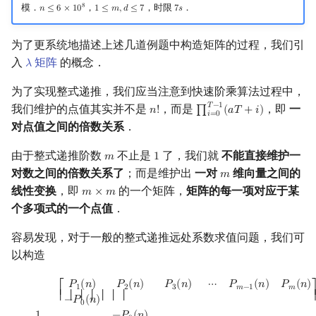
8
模．
，
，时限
．
𝑛
≤
6
×
1
0
1
≤
𝑚
,
𝑑
≤
7
7
𝑠
n
≤
6
×
10
8
1
≤
m
,
d
≤
7
7
s
为了更系统地描述上述几道例题中构造矩阵的过程，我们引
入
矩阵
的概念．
𝜆
λ
为了实现整式递推，我们应当注意到快速阶乘算法过程中，
𝑇
−
1
我们维护的点值其实并不是
，而是
，即
一
𝑛
!
∏
(
𝑎
𝑇
+
𝑖
)
n
!
∏
i
=
0
T
−
1
(
a
T
+
i
)
𝑖
=
0
对点值之间的倍数关系
．
由于整式递推阶数
不止是
了，我们就
不能直接维护一
𝑚
1
m
1
对数之间的倍数关系了
；而是维护出
一对
维向量之间的
𝑚
m
线性变换
，即
的一个矩阵，
矩阵的每一项对应于某
𝑚
×
𝑚
m
×
m
个多项式的一个点值
．
容易发现，对于一般的整式递推远处系数求值问题，我们可
以构造
−
1
P
0
(
n
)
[
P
1
(
n
)
P
2
(
n
)
P
3
(
n
)
⋯
P
m
−
1
(
n
)
P
m
(
n
)
−
P
0
(
n
)
−
P
0
(
n
)
−
P
0
(
n
)
⋱
𝑃
(
𝑛
)
𝑃
(
𝑛
)
𝑃
(
𝑛
)
⋯
𝑃
(
𝑛
)
𝑃
(
𝑛
)
1
2
3
𝑚
−
1
𝑚
⎡
⎢ ⎢ ⎢ ⎢ ⎢ ⎢ ⎢
−
𝑃
(
𝑛
)
0