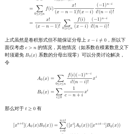
0
≤
𝑖
≤
𝑛
0
≤
𝑗
≤
𝑛
∧
𝑗
≠
𝑖
𝑛
−
𝑖
(
−
1
)
𝑥
!
=
∑
𝑓
(
𝑖
)
(
𝑥
−
𝑛
−
1
)
!
(
𝑥
−
𝑖
)
𝑖
!
(
𝑛
−
𝑖
)
!
0
≤
𝑖
≤
𝑛
𝑛
−
𝑖
𝑓
(
𝑖
)
(
−
1
)
𝑥
!
=
∑
(
𝑥
−
𝑛
−
1
)
!
(
𝑥
−
𝑖
)
𝑖
!
(
𝑛
−
𝑖
)
!
0
≤
𝑖
≤
𝑛
上式虽然是卷积形式但不能保证分母上
，所以下
𝑥
−
𝑖
≠
0
x
−
i
≠
0
面仅考虑
的情况，其他情况（如系数在模素数意义下
𝑐
>
𝑛
c
>
n
时须避免
系数的分母出现零）可以分类讨论解决，
𝐵
(
𝑥
)
B
0
(
x
)
0
令
A
0
(
x
)
=
∑
0
≤
i
≤
n
f
(
i
)
(
−
1
)
n
−
i
i
!
(
n
−
i
)
!
x
i
B
0
(
x
)
=
∑
i
≥
0
1
c
−
n
+
i
x
i
𝑛
−
𝑖
𝑓
(
𝑖
)
(
−
1
)
𝑖
=
∑
𝑥
𝐴
(
𝑥
)
0
𝑖
!
(
𝑛
−
𝑖
)
!
0
≤
𝑖
≤
𝑛
1
𝑖
=
∑
𝑥
𝐵
(
𝑥
)
0
𝑐
−
𝑛
+
𝑖
𝑖
≥
0
那么对于
有
𝑡
≥
0
t
≥
0
[
x
n
+
t
]
(
A
0
(
x
)
B
0
(
x
)
)
=
∑
i
=
0
n
+
t
(
[
x
i
]
A
0
(
x
)
)
(
[
x
n
+
t
−
i
]
B
0
(
x
)
)
=
∑
i
=
0
n
f
(
i
)
(
𝑛
+
𝑡
𝑛
+
𝑡
𝑖
𝑛
+
𝑡
−
𝑖
[
𝑥
]
(
𝐴
(
𝑥
)
𝐵
(
𝑥
)
)
=
∑
(
[
𝑥
]
𝐴
(
𝑥
)
)
(
[
𝑥
]
𝐵
(
𝑥
)
)
0
0
0
0
𝑖
=
0