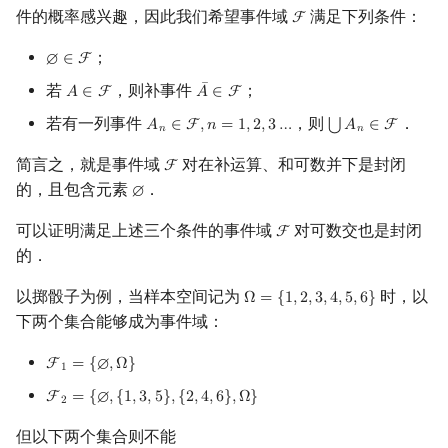
Min_25 筛
矩阵树定理
件的概率感兴趣，因此我们希望事件域
满足下列条件：
F
F
；
∅
∈
F
∅
∈
F
洲阁筛
LGV 引理
¯
若
，则补事件
；
𝐴
∈
F
𝐴
∈
F
A
∈
F
A
¯
∈
F
类欧几里德算法
最大团搜索算法
若有一列事件
，则
．
⋃
𝐴
∈
F
,
𝑛
=
1
,
2
,
3
…
𝐴
∈
F
A
n
∈
F
,
n
=
1
,
2
,
3
…
⋃
A
n
∈
F
𝑛
𝑛
Meissel–Lehmer 算法
支配树
简言之，就是事件域
对在补运算、和可数并下是封闭
F
F
的，且包含元素
．
∅
∅
连分数
图上随机游走
可以证明满足上述三个条件的事件域
对可数交也是封闭
F
F
的．
Stern–Brocot 树与 Farey 序列
以掷骰子为例，当样本空间记为
时，以
Ω
=
{
1
,
2
,
3
,
4
,
5
,
6
}
Ω
=
{
1
,
2
,
3
,
4
,
5
,
6
}
二次域
下两个集合能够成为事件域：
Pell 方程
F
=
{
∅
,
Ω
}
F
1
=
{
∅
,
Ω
}
1
F
=
{
∅
,
{
1
,
3
,
5
}
,
{
2
,
4
,
6
}
,
Ω
}
F
2
=
{
∅
,
{
1
,
3
,
5
}
,
{
2
,
4
,
6
}
,
Ω
}
2
但以下两个集合则不能