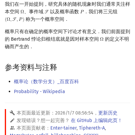
我们在一开始提到，研究具体的随机现象时我们通常关注样
本空间
、事件域
以及概率函数
．我们将三元组
Ω
F
𝑃
Ω
F
P
称为一个概率空间．
(
Ω
,
F
,
𝑃
)
(
Ω
,
F
,
P
)
概率只有在确定的概率空间下讨论才有意义．我们前面提到
的 Bertrand 悖论归根结底就是因对样本空间
的定义不明
Ω
Ω
确而产生的．
参考资料与注释
概率论（数学分支）_百度百科
Probability - Wikipedia
本页面最近更新：
2026/1/7 08:56:54
，
更新历史
发现错误？想一起完善？
在 GitHub 上编辑此页！
本页面贡献者：
Enter-tainer
,
Tiphereth-A
,