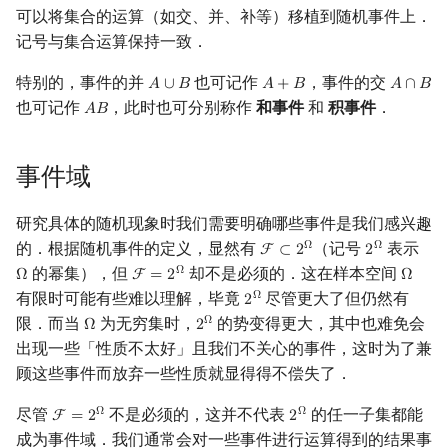
可以将集合的运算（如交、并、补等）移植到随机事件上．
回文树
二次剩余
可持久化数据结构
欧拉图
Kahan 求和
记号与集合运算保持一致．
序列自动机
阶 & 原根
树套树
哈密顿图
珂朵莉树/颜色段均摊
特别的，事件的并
也可记作
，事件的交
𝐴
∪
𝐵
𝐴
+
𝐵
𝐴
∩
𝐵
A
∪
B
A
+
B
A
∩
B
也可记作
，此时也可分别称作
和事件
和
积事件
．
𝐴
𝐵
A
B
最小表示法
离散对数
K-D Tree
二分图
空间优化简介
Lyndon 分解
高次剩余 & 单位根
动态树
平面图
事件域
Main–Lorentz 算法
数论分块
析合树
弦图
研究具体的随机现象时我们需要明确哪些事件是我们感兴趣
的．根据随机事件的定义，显然有
（记号
表示
Ω
Ω
F
⊂
2
2
F
⊂
2
Ω
2
Ω
狄利克雷卷积
PQ 树
图的着色
的幂集），但
却不是必须的．这在样本空间
Ω
Ω
F
=
2
Ω
Ω
F
=
2
Ω
Ω
有限时可能有些难以理解，毕竟
尽管更大了但仍然有
Ω
2
2
Ω
莫比乌斯反演
手指树
网络流
限．而当
为无穷集时，
的势变得更大，其中也难免会
Ω
Ω
2
Ω
2
Ω
出现一些「性质不太好」且我们不关心的事件，这时为了兼
杜教筛
霍夫曼树
图的匹配
顾这些事件而放弃一些性质就显得得不偿失了．
尽管
不是必须的，这并不代表
的任一子集都能
Powerful Number 筛
Prüfer 序列
Ω
Ω
F
=
2
2
F
=
2
Ω
2
Ω
成为事件域．我们通常会对一些事件进行运算得到的结果事