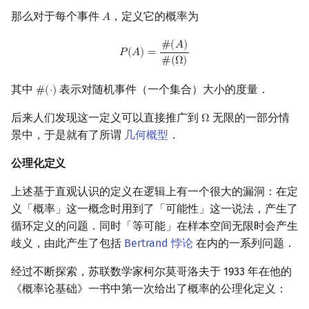
那么对于每个事件
，定义它的概率为
𝐴
A
P
(
A
)
=
#
(
A
)
#
(
Ω
)
#
(
𝐴
)
𝑃
(
𝐴
)
=
#
(
Ω
)
其中
表示对随机事件（一个集合）大小的度量．
#
(
⋅
)
#
(
⋅
)
后来人们发现这一定义可以直接推广到
无限的一部分情
Ω
Ω
景中，于是就有了所谓
几何概型
．
公理化定义
上述基于直观认识的定义在逻辑上有一个很大的漏洞：在定
义「概率」这一概念时用到了「可能性」这一说法，产生了
循环定义的问题．同时「等可能」在样本空间无限时会产生
歧义，由此产生了包括
Bertrand 悖论
在内的一系列问题．
经过不断探索，苏联数学家柯尔莫哥洛夫于 1933 年在他的
《概率论基础》一书中第一次给出了概率的公理化定义：