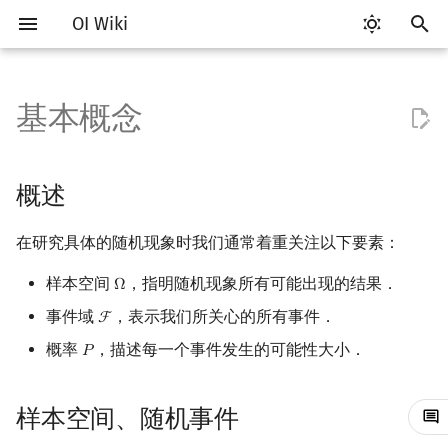
OI Wiki
键
入
基本概念
Getting Started
比赛相关简介
工具软件简介
语言基础简介
算法基础简介
搜索部分简介
动态规划部分简介
字符串部分简介
数字系统简介
数论基础
多项式与生成函数简介
排列组合
线性代数简介
线性规划基础
基本概念
概述
博弈论简介
插值
数据结构部分简介
图论部分简介
计算几何部分简介
杂项简介
RMQ
OI 赛事与赛制
题型概述
读入、输出优化
Vim
评测工具简介
Testlib 简介
Hello, World!
C++ 标准库简介
类
复杂度简介
排序简介
DP 优化简介
后缀数组简介
并查集
堆简介
分块思想
线段树基础
二叉搜索树 & 平衡树
可持久化数据结构简介
线段树套线段树
Link Cut Tree
树基础
最短路
最小生成树
强连通分量
网络流简介
图匹配
离线算法简介
随机函数
以
开
关于本项目
赛事
代码编辑工具
C++ 基础
复杂度
DFS（搜索）
动态规划基础
字符串基础
进位制
模算术简介
代数基本定理
抽屉原理
向量
单纯形法
群论
样本空间、随机事件
公平组合游戏
数值积分
栈
图论相关概念
二维计算几何基础
离散化
并查集应用
ICPC/CCPC 赛事与赛制
交互题
分段打表
Emacs
Arbiter
通用
C++ 语法基础
STL 容器
命名空间
均摊复杂度
选择排序
单调队列/单调栈优化
最优原地后缀排序算法
并查集复杂度
二叉堆
块状数组
线段树合并 & 分裂
Treap
可持久化线段树
平衡树套线段树
全局平衡二叉树
树的直径
差分约束
最小树形图
双连通分量
最大流
二分图最大匹配
CDQ 分治
随机化技巧
概述
始
如何参与
题型
评测工具
C++ 标准库
枚举
BFS（搜索）
记忆化搜索
标准库
平衡三进制
素数
快速傅里叶变换
容斥原理
内积和外积
环论
零和游戏
高斯消元
队列
图的存储
三维计算几何基础
双指针
括号序列
定义
常见错误
VS Code
Cena
Generator
变量
STL 算法
值类别
冒泡排序
斜率优化
配对堆
块状链表
李超线段树
Splay 树
可持久化块状数组
线段树套平衡树
Euler Tour Tree
树的中心
k 短路
最小直径生成树
割点和桥
最小割
二分图最大权匹配
整体二分
爬山算法
在研究具体的随机现象时我们通常着重关注以下要素：
搜
OI Wiki 不是什么
学习路线
命令行
C++ 进阶
模拟
双向搜索
背包 DP
字符串匹配
格雷码
最大公约数
快速数论变换
斐波那契数列
矩阵
域论
非公平组合游戏
牛顿迭代法
链表
DFS（图论）
距离
离线算法
线段树与离线询问
事件的运算
常见技巧
Atom
CCR Plus
Validator
运算
bitset
重载运算符
插入排序
四边形不等式优化
左偏树
树分块
猫树
WBLT
可持久化平衡树
树状数组套权值线段树
Top Tree
树的重心
同余最短路
圆方树
费用流
一般图最大匹配
莫队算法
模拟退火
索
样本空间
，指明随机现象所有可能出现的结果．
Ω
Ω
事件域
，表示我们所关心的所有事件．
F
F
格式手册
学习资源
命令行编译与调试
C++ 与其他常用语言的区别
递归 & 分治
启发式搜索
区间 DP
字符串哈希
欧拉函数
快速沃尔什变换
错位排列
初等变换
Schreier–Sims 算法
事件域
哈希表
BFS（图论）
Pick 定理
分数规划
Eclipse
Lemon
Interactor
流程控制语句
string
引用
计数排序
Slope Trick 优化
Sqrt Tree
区间最值操作 & 区间历史
替罪羊树
可持久化字典树
分块套树状数组
最近公共祖先
点/边连通度
上下界网络流
一般图最大权匹配
概率
，描述每一个事件发生的可能性大小．
𝑃
P
值
数学符号表
技巧
编译器
Pascal 转 C++ 急救
贪心
A*
DAG 上的 DP
字典树 (Trie)
筛法
Chirp Z 变换
卡特兰数
行列式
概率
并查集
树上问题
三角剖分
随机化
Notepad++
Checker
高级数据类型
pair
常量
基数排序
WQS 二分
笛卡尔树
可持久化可并堆
树链剖分
Stoer–Wagner 算法
稳定匹配
Kinetic Tournament Tree
样本空间、随机事件
F.A.Q.
出题
WSL (Windows 10)
Python 速成
排序
迭代加深搜索
树形 DP
前缀函数与 KMP 算法
分解质因数
多项式牛顿迭代
斯特林数
线性空间
堆
有向无环图
凸包
悬线法
定义
Kate
函数
新版 C++ 特性
快速排序
状态设计优化
Size Balanced Tree
树上启发式合并