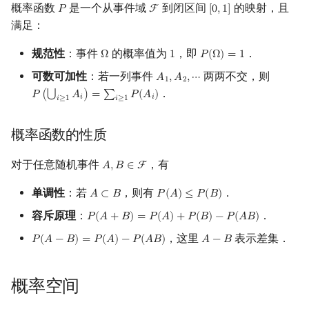
概率函数
是一个从事件域
到闭区间
的映射，且
𝑃
F
[
0
,
1
]
P
F
[
0
,
1
]
满足：
规范性
：事件
的概率值为
，即
．
Ω
1
𝑃
(
Ω
)
=
1
Ω
1
P
(
Ω
)
=
1
可数可加性
：若一列事件
两两不交，则
𝐴
,
𝐴
,
⋯
A
1
,
A
2
,
⋯
1
2
．
⋃
𝑃
(
𝐴
)
=
∑
𝑃
(
𝐴
)
P
(
⋃
i
≥
1
A
i
)
=
∑
i
≥
1
P
(
A
i
)
𝑖
𝑖
𝑖
≥
1
𝑖
≥
1
概率函数的性质
对于任意随机事件
，有
𝐴
,
𝐵
∈
F
A
,
B
∈
F
单调性
：若
，则有
．
𝐴
⊂
𝐵
𝑃
(
𝐴
)
≤
𝑃
(
𝐵
)
A
⊂
B
P
(
A
)
≤
P
(
B
)
容斥原理
：
．
𝑃
(
𝐴
+
𝐵
)
=
𝑃
(
𝐴
)
+
𝑃
(
𝐵
)
−
𝑃
(
𝐴
𝐵
)
P
(
A
+
B
)
=
P
(
A
)
+
P
(
B
)
−
P
(
A
B
)
，这里
表示差集．
𝑃
(
𝐴
−
𝐵
)
=
𝑃
(
𝐴
)
−
𝑃
(
𝐴
𝐵
)
𝐴
−
𝐵
P
(
A
−
B
)
=
P
(
A
)
−
P
(
A
B
)
A
−
B
概率空间