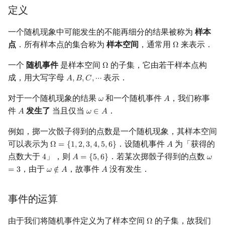
定义
镜像站列表
Special Judge
Java 速成
前缀和 & 差分
IDA*
状压 DP
Boyer–Moore 算法
裴蜀定理 & 一次不定方程
多项式多点求值|快速插值
贝尔数
线性基
块状数据结构
拓扑排序
扫描线
有限状态自动机
古典定义
Dev-C++
文件操作
Lambda 表达式
归并排序
AVL 树
虚树
一个随机现象中可能发生的不能再细分的结果被称为
样本
致谢
Testlib
Java 进阶
二分
回溯法
数位 DP
Z 函数（扩展 KMP）
费马小定理 & 欧拉定理
多项式初等函数
伯努利数
线性映射
单调栈
最短路问题
旋转卡壳
计算理论基础
公理化定义
CLion
pb_ds
堆排序
红黑树
树分治
点
．所有样本点的集合称为
样本空间
，通常用
来表示．
Ω
Ω
Polygon
倍增
Dancing Links
插头 DP
AC 自动机
模逆元
常系数齐次线性递推
Entringer Number
特征多项式
单调队列
生成树问题
半平面交
字节顺序
概率函数的性质
Geany
编译优化
桶排序
左偏红黑树
动态树分治
一个
随机事件
是样本空间
的子集，它由若干样本点构
Ω
Ω
成，用大写字母
表示．
𝐴
,
𝐵
,
𝐶
,
⋯
A
,
B
,
C
,
⋯
OJ 工具
构造
Alpha–Beta 剪枝
计数 DP
后缀数组 (SA)
线性同余方程
多项式平移|连续点值平移
Eulerian Number
对角化
概率空间
ST 表
斯坦纳树
平面最近点对
约瑟夫问题
Xcode
希尔排序
AA 树
AHU 算法
对于一个随机现象的结果
和一个随机事件
，我们称事
𝜔
𝐴
ω
A
件
发生了
当且仅当
．
𝐴
𝜔
∈
𝐴
A
ω
∈
A
LaTeX 入门
优化
动态 DP
后缀自动机 (SAM)
中国剩余定理
符号化方法
分拆数
Jordan标准型
参考资料与注释
树状数组
拆点
随机增量法
表达式求值
GUIDE
锦标赛排序
树哈希
例如，掷一次骰子得到的点数是一个随机现象，其样本空间
Git
概率 DP
后缀平衡树
升幂引理
Lagrange 反演
范德蒙德卷积
线段树
连通性相关
反演变换
在一台机器上规划任务
Sublime Text
Tim 排序
树上随机游走
可以表示为
．设随机事件
为「获得的
Ω
=
{
1
,
2
,
3
,
4
,
5
,
6
}
𝐴
Ω
=
{
1
,
2
,
3
,
4
,
5
,
6
}
A
点数大于
」，则
．若某次掷骰子得到的点数
4
𝐴
=
{
5
,
6
}
𝜔
4
A
=
{
5
,
6
}
ω
=
3
DP 套 DP
广义后缀自动机
阶乘取模
形式幂级数复合|复合逆
Pólya 计数
划分树
环计数问题
计算几何杂项
主元素问题
CP Editor
排序相关 STL
，由于
，故事件
没有发生．
=
3
𝜔
∉
𝐴
𝐴
ω
∉
A
A
DP 优化
后缀树
卢卡斯定理
普通生成函数
图论计数
二叉搜索树 & 平衡树
最小环
Garsia–Wachs 算法
Code::Blocks
排序应用
事件的运算
其它 DP 方法
Manacher
同余方程
指数生成函数
跳表
2-SAT
15-puzzle
由于我们将随机事件定义为了样本空间
的子集，故我们
Ω
Ω