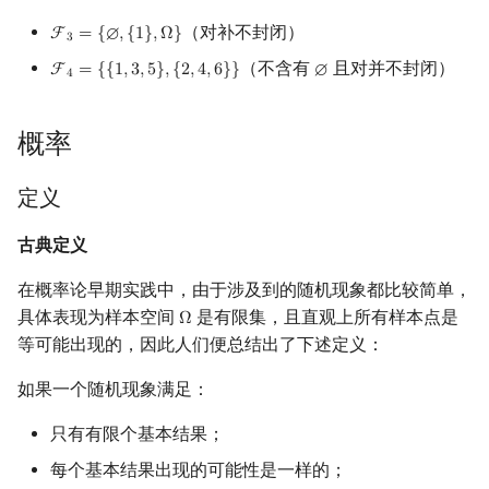
（对补不封闭）
F
=
{
∅
,
{
1
}
,
Ω
}
F
3
=
{
∅
,
{
1
}
,
Ω
}
3
（不含有
且对并不封闭）
F
=
{
{
1
,
3
,
5
}
,
{
2
,
4
,
6
}
}
∅
F
4
=
{
{
1
,
3
,
5
}
,
{
2
,
4
,
6
}
}
∅
4
概率
定义
古典定义
在概率论早期实践中，由于涉及到的随机现象都比较简单，
具体表现为样本空间
是有限集，且直观上所有样本点是
Ω
Ω
等可能出现的，因此人们便总结出了下述定义：
如果一个随机现象满足：
只有有限个基本结果；
每个基本结果出现的可能性是一样的；