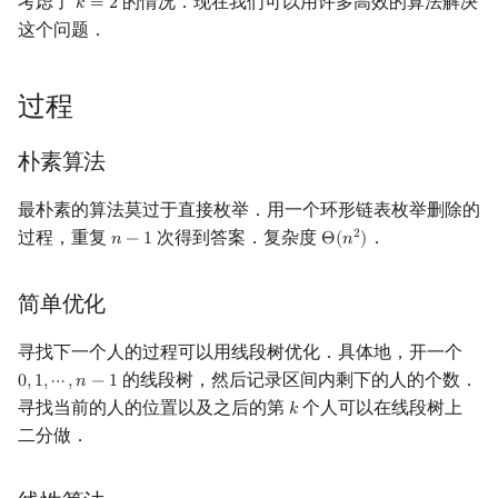
考虑了
的情况．现在我们可以用许多高效的算法解决
𝑘
=
2
k
=
2
这个问题．
镜像站列表
Special Judge
Java 速成
前缀和 & 差分
IDA*
状压 DP
Boyer–Moore 算法
置换和排列
块状数据结构
拓扑排序
扫描线
Dev-C++
文件操作
Lambda 表达式
归并排序
裴蜀定理 & 一次不定方程
多项式多点求值|快速插值
贝尔数
线性基
AVL 树
虚树
莫队配合 bitset
致谢
Testlib
Java 进阶
二分
回溯法
数位 DP
Z 函数（扩展 KMP）
弧度制与坐标系
单调栈
最短路问题
旋转卡壳
CLion
pb_ds
堆排序
费马小定理 & 欧拉定理
多项式初等函数
伯努利数
线性映射
红黑树
树分治
过程
Polygon
倍增
Dancing Links
插头 DP
AC 自动机
复数
单调队列
生成树问题
半平面交
Geany
编译优化
桶排序
模逆元
常系数齐次线性递推
Entringer Number
特征多项式
左偏红黑树
动态树分治
朴素算法
OJ 工具
构造
Alpha–Beta 剪枝
计数 DP
后缀数组 (SA)
数论
ST 表
斯坦纳树
平面最近点对
Xcode
希尔排序
线性同余方程
多项式平移|连续点值平移
Eulerian Number
对角化
AA 树
AHU 算法
最朴素的算法莫过于直接枚举．用一个环形链表枚举删除的
过程，重复
次得到答案．复杂度
．
2
𝑛
−
1
Θ
(
𝑛
)
n
−
1
Θ
(
n
2
)
LaTeX 入门
优化
动态 DP
后缀自动机 (SAM)
多项式与生成函数
树状数组
拆点
随机增量法
GUIDE
锦标赛排序
中国剩余定理
符号化方法
分拆数
Jordan标准型
树哈希
简单优化
Git
概率 DP
后缀平衡树
组合数学
线段树
连通性相关
反演变换
Sublime Text
Tim 排序
升幂引理
Lagrange 反演
范德蒙德卷积
树上随机游走
寻找下一个人的过程可以用线段树优化．具体地，开一个
DP 套 DP
广义后缀自动机
线性代数
划分树
环计数问题
计算几何杂项
CP Editor
排序相关 STL
阶乘取模
形式幂级数复合|复合逆
Pólya 计数
的线段树，然后记录区间内剩下的人的个数．
0
,
1
,
⋯
,
𝑛
−
1
0
,
1
,
⋯
,
n
−
1
寻找当前的人的位置以及之后的第
个人可以在线段树上
𝑘
k
DP 优化
后缀树
线性规划
二叉搜索树 & 平衡树
最小环
Code::Blocks
排序应用
卢卡斯定理
普通生成函数
图论计数
二分做．
其它 DP 方法
Manacher
抽象代数
跳表
2-SAT
同余方程
指数生成函数