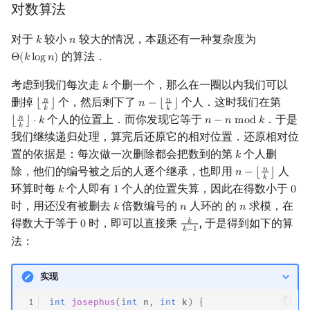
对数算法
矩阵树定理
Min_25 筛
对于
较小
较大的情况，本题还有一种复杂度为
𝑘
𝑛
k
n
LGV 引理
洲阁筛
的算法．
Θ
(
𝑘
l
o
g
𝑛
)
Θ
(
k
log
n
)
最大团搜索算法
类欧几里德算法
考虑到我们每次走
个删一个，那么在一圈以内我们可以
𝑘
k
删掉
个，然后剩下了
个人．这时我们在第
𝑛
𝑛
⌊
⌋
𝑛
−
⌊
⌋
⌊
n
k
⌋
n
−
⌊
n
k
⌋
𝑘
𝑘
支配树
Meissel–Lehmer 算法
个人的位置上．而你发现它等于
．于是
𝑛
⌊
⌋
⋅
𝑘
𝑛
−
𝑛
m
o
d
𝑘
⌊
n
k
⌋
⋅
k
n
−
n
mod
k
𝑘
我们继续递归处理，算完后还原它的相对位置．还原相对位
图上随机游走
连分数
置的依据是：每次做一次删除都会把数到的第
个人删
𝑘
k
除，他们的编号被之后的人逐个继承，也即用
人
𝑛
𝑛
−
⌊
⌋
n
−
⌊
n
k
⌋
𝑘
Stern–Brocot 树与 Farey
环算时每
个人即有
个人的位置失算，因此在得数小于
𝑘
1
0
k
1
0
时，用还没有被删去
倍数编号的
人环的 的
求模，在
𝑘
𝑛
𝑛
k
n
n
二次域
得数大于等于
时，即可以直接乘
, 于是得到如下的算
𝑘
0
0
k
k
−
1
𝑘
−
1
法：
Pell 方程
实现
 1
int
josephus
(
int
n
,
int
k
)
{