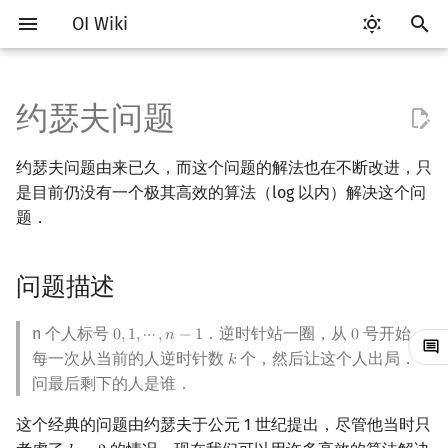
OI Wiki
键
入
约瑟夫问题
Getting Started
比赛相关简介
工具软件简介
语言基础简介
算法基础简介
搜索部分简介
动态规划部分简介
字符串部分简介
数学部分简介
数据结构部分简介
图论部分简介
计算几何部分简介
离线算法简介
随机函数
问题描述
RMQ
OI 赛事与赛制
题型概述
读入、输出优化
Vim
评测工具简介
Testlib 简介
Hello, World!
C++ 标准库简介
类
复杂度简介
排序简介
DP 优化简介
后缀数组简介
数字系统简介
数论基础
多项式与生成函数简介
排列组合
线性代数简介
线性规划基础
基本概念
基本概念
博弈论简介
插值
并查集
堆简介
分块思想
线段树基础
二叉搜索树 & 平衡树
可持久化数据结构简介
线段树套线段树
Link Cut Tree
树基础
最短路
最小生成树
强连通分量
网络流简介
图匹配
莫队算法简介
以
约瑟夫问题由来已久，而这个问题的解法也在不断改进，只
开
关于本项目
赛事
代码编辑工具
C++ 基础
复杂度
DFS（搜索）
动态规划基础
字符串基础
布尔代数
栈
图论相关概念
二维计算几何基础
CDQ 分治
随机化技巧
过程
并查集应用
ICPC/CCPC 赛事与赛制
交互题
分段打表
Emacs
Arbiter
通用
C++ 语法基础
STL 容器
命名空间
均摊复杂度
选择排序
单调队列/单调栈优化
最优原地后缀排序算法
进位制
模算术简介
代数基本定理
抽屉原理
向量
单纯形法
群论
条件概率与独立性
公平组合游戏
数值积分
并查集复杂度
二叉堆
块状数组
线段树合并 & 分裂
Treap
可持久化线段树
平衡树套线段树
全局平衡二叉树
树的直径
差分约束
最小树形图
双连通分量
最大流
二分图最大匹配
普通莫队算法
是目前仍没有一个极其高效的算法（log 以内）解决这个问
始
题．
如何参与
题型
评测工具
C++ 标准库
枚举
BFS（搜索）
记忆化搜索
标准库
数字系统
队列
图的存储
三维计算几何基础
整体二分
爬山算法
括号序列
朴素算法
常见错误
VS Code
Cena
Generator
变量
STL 算法
值类别
冒泡排序
斜率优化
平衡三进制
素数
快速傅里叶变换
容斥原理
内积和外积
环论
随机变量
零和游戏
高斯消元
配对堆
块状链表
李超线段树
Splay 树
可持久化块状数组
线段树套平衡树
Euler Tour Tree
树的中心
k 短路
最小直径生成树
割点和桥
最小割
二分图最大权匹配
带修改莫队
搜
问题描述
OI Wiki 不是什么
学习路线
命令行
C++ 进阶
模拟
双向搜索
背包 DP
字符串匹配
位操作
链表
DFS（图论）
距离
莫队算法
模拟退火
线段树与离线询问
简单优化
常见技巧
Atom
CCR Plus
Validator
运算
bitset
重载运算符
插入排序
四边形不等式优化
格雷码
最大公约数
快速数论变换
斐波那契数列
矩阵
域论
随机变量的数字特征
非公平组合游戏
牛顿迭代法
左偏树
树分块
猫树
WBLT
可持久化平衡树
树状数组套权值线段树
Top Tree
树的重心
同余最短路
圆方树
费用流
一般图最大匹配
树上莫队
索
格式手册
学习资源
命令行编译与调试
C++ 与其他常用语言的区别
递归 & 分治
启发式搜索
区间 DP
字符串哈希
二进制集合操作
哈希表
BFS（图论）
Pick 定理
线性算法
Eclipse
Lemon
Interactor
流程控制语句
string
引用
计数排序
Slope Trick 优化
欧拉函数
快速沃尔什变换
错位排列
初等变换
Schreier–Sims 算法
概率不等式
Sqrt Tree
区间最值操作 & 区间历史
替罪羊树
可持久化字典树
分块套树状数组
最近公共祖先
点/边连通度
上下界网络流
一般图最大权匹配
回滚莫队
n 个人标号
．逆时针站一圈，从
号开始，
0
,
1
,
⋯
,
𝑛
−
1
0
0
,
1
,
⋯
,
n
−
1
0
值
每一次从当前的人逆时针数
个，然后让这个人出局．
𝑘
k
数学符号表
技巧
编译器
Pascal 转 C++ 急救
贪心
A*
DAG 上的 DP
字典树 (Trie)
高精度计算
并查集
树上问题
三角剖分
对数算法
Notepad++
Checker
高级数据类型
pair
常量
基数排序
WQS 二分
筛法
Chirp Z 变换
卡特兰数
行列式
笛卡尔树
可持久化可并堆
树链剖分
Stoer–Wagner 算法
稳定匹配
二维莫队
问最后剩下的人是谁．
Kinetic Tournament Tree
这个经典的问题由约瑟夫于公元 1 世纪提出，尽管他当时只
F.A.Q.
出题
WSL (Windows 10)
Python 速成
排序
迭代加深搜索
树形 DP
前缀函数与 KMP 算法
快速幂
堆
有向无环图
凸包
Kate
函数
新版 C++ 特性
快速排序
状态设计优化
分解质因数
多项式牛顿迭代
斯特林数
线性空间
Size Balanced Tree
树上启发式合并
莫队二次离线