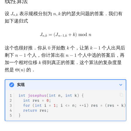
线性算法
回文树
概率论
可持久化数据结构
欧拉图
二次剩余
设
表示规模分别为
的约瑟夫问题的答案．我们有
𝐽
𝑛
,
𝑘
J
n
,
k
n
,
k
𝑛
,
𝑘
如下递归式
序列自动机
博弈论
树套树
哈密顿图
阶 & 原根
J
n
,
k
=
(
J
n
−
1
,
k
+
k
)
mod
n
𝐽
=
(
𝐽
+
𝑘
)
m
o
d
𝑛
最小表示法
数值算法
K-D Tree
二分图
离散对数
𝑛
,
𝑘
𝑛
−
1
,
𝑘
这个也很好推．你从
开始数
个，让第
个人出局后
0
𝑘
𝑘
−
1
0
k
k
−
1
Lyndon 分解
序理论
动态树
平面图
高次剩余 & 单位根
剩下
个人，你计算出在
个人中选的答案后，再
𝑛
−
1
𝑛
−
1
n
−
1
n
−
1
加一个相对位移
得到真正的答案．这个算法的复杂度显
𝑘
k
Main–Lorentz 算法
杨氏矩阵
析合树
弦图
数论分块
然是
的．
Θ
(
𝑛
)
Θ
(
n
)
拟阵
PQ 树
图的着色
狄利克雷卷积
实现
Berlekamp–Massey 算法
手指树
网络流
莫比乌斯反演
1
int
josephus
(
int
n
,
int
k
)
{
2
int
res
=
0
;
3
for
(
int
i
=
1
;
i
<=
n
;
++
i
)
res
=
(
res
+
k
)
%
霍夫曼树
图的匹配
杜教筛
4
return
res
;
5
}
Prüfer 序列
Powerful Number 筛