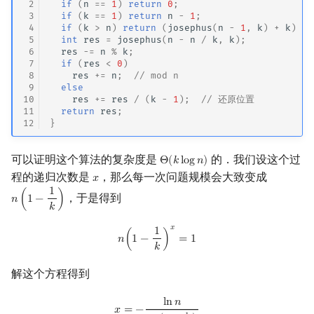
 2
if
(
n
==
1
)
return
0
;
 3
if
(
k
==
1
)
return
n
-
1
;
 4
if
(
k
>
n
)
return
(
josephus
(
n
-
1
,
k
)
+
k
)
%
 5
int
res
=
josephus
(
n
-
n
/
k
,
k
);
 6
res
-=
n
%
k
;
 7
if
(
res
<
0
)
 8
res
+=
n
;
// mod n
 9
else
10
res
+=
res
/
(
k
-
1
);
// 还原位置
11
return
res
;
12
}
可以证明这个算法的复杂度是
的．我们设这个过
Θ
(
𝑘
l
o
g
𝑛
)
Θ
(
k
log
n
)
程的递归次数是
，那么每一次问题规模会大致变成
𝑥
x
1
，于是得到
𝑛
(
1
−
)
n
(
1
−
1
k
)
𝑘
𝑥
1
n
(
1
−
1
k
)
x
=
1
𝑛
(
1
−
)
=
1
𝑘
解这个方程得到
l
n
𝑛
x
=
−
ln
n
ln
(
1
−
1
k
)
𝑥
=
−