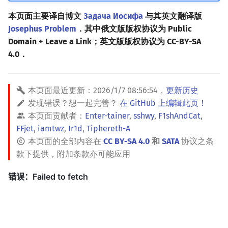
本页面主要译自博文
Задача Иосифа
与其英文翻译版
Josephus Problem
．其中俄文版版权协议为 Public
Domain + Leave a Link；英文版版权协议为 CC-BY-SA
4.0．
本页面最近更新：
2026/1/7 08:56:54
，
更新历史
发现错误？想一起完善？
在 GitHub 上编辑此页！
本页面贡献者：
Enter-tainer
,
sshwy
,
F1shAndCat
,
FFjet
,
iamtwz
,
Ir1d
,
Tiphereth-A
本页面的全部内容在
CC BY-SA 4.0
和
SATA
协议之条
款下提供，附加条款亦可能应用