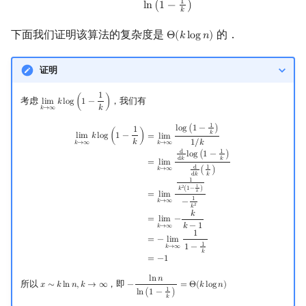
1
l
n
(
1
−
)
𝑘
下面我们证明该算法的复杂度是
的．
Θ
(
𝑘
l
o
g
𝑛
)
Θ
(
k
log
n
)
证明
1
考虑
，我们有
l
i
m
𝑘
l
o
g
(
1
−
)
lim
k
→
∞
k
log
(
1
−
1
k
)
𝑘
𝑘
→
∞
1
lim
k
→
∞
k
log
(
1
−
1
k
)
=
lim
k
→
∞
log
(
1
−
1
k
)
1
/
k
=
lim
k
→
∞
d
d
k
log
(
1
−
1
k
)
d
d
k
(
1
k
)
=
l
l
o
g
(
1
−
)
1
𝑘
l
i
m
𝑘
l
o
g
(
1
−
)
=
l
i
m
𝑘
1
/
𝑘
𝑘
→
∞
𝑘
→
∞
d
1
l
o
g
(
1
−
)
d
𝑘
𝑘
=
l
i
m
d
1
𝑘
→
∞
(
)
d
𝑘
𝑘
1
1
2
𝑘
(
1
−
)
𝑘
=
l
i
m
1
−
𝑘
→
∞
2
𝑘
𝑘
=
l
i
m
−
𝑘
−
1
𝑘
→
∞
1
=
−
l
i
m
1
1
−
𝑘
→
∞
𝑘
=
−
1
l
n
𝑛
所以
，即
𝑥
∼
𝑘
l
n
𝑛
,
𝑘
→
∞
−
=
Θ
(
𝑘
l
o
g
𝑛
)
x
∼
k
ln
n
,
k
→
∞
−
ln
n
ln
(
1
−
1
k
)
=
Θ
(
k
log
n
)
1
l
n
(
1
−
)
𝑘