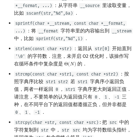
：从字符串
里读取变量，
*__format, ...)
__source
镜像站列表
Special Judge
Java 速成
前缀和 & 差分
IDA*
状压 DP
置换和排列
块状数据结构
拓扑排序
扫描线
有限状态自动机
Dev-C++
文件操作
Lambda 表达式
归并排序
裴蜀定理 & 一次不定方程
多项式多点求值|快速插值
贝尔数
线性基
AVL 树
虚树
比如
．
sscanf(str,"%d",&a)
sprintf(char *__stream, const char *__format,
致谢
Testlib
Java 进阶
二分
回溯法
数位 DP
弧度制与坐标系
单调栈
最短路问题
旋转卡壳
计算理论基础
CLion
pb_ds
堆排序
费马小定理 & 欧拉定理
多项式初等函数
伯努利数
线性映射
红黑树
树分治
：将
字符串里的内容输出到
...)
__format
__stream
中，比如
．
sprintf(str,"%d",i)
Polygon
倍增
Dancing Links
插头 DP
复数
单调队列
生成树问题
半平面交
字节顺序
Geany
编译优化
桶排序
模逆元
常系数齐次线性递推
Entringer Number
特征多项式
左偏红黑树
动态树分治
：返回从
开始直到
strlen(const char *str)
str[0]
OJ 工具
构造
Alpha–Beta 剪枝
计数 DP
数论
ST 表
斯坦纳树
平面最近点对
约瑟夫问题
Xcode
希尔排序
线性同余方程
多项式平移|连续点值平移
Eulerian Number
对角化
AA 树
AHU 算法
的字符数．注意，未开启 O2 优化时，该操作写
'\0'
在循环条件中复杂度是
的．
Θ
(
𝑁
)
Θ
(
N
)
LaTeX 入门
优化
动态 DP
多项式与生成函数
树状数组
拆点
随机增量法
表达式求值
GUIDE
锦标赛排序
中国剩余定理
符号化方法
分拆数
Jordan标准型
树哈希
：按
strcmp(const char *str1, const char *str2)
照字典序比较
若
字典序小返回负
str1 str2
str1
Git
概率 DP
组合数学
线段树
连通性相关
反演变换
在一台机器上规划任务
Sublime Text
Tim 排序
升幂引理
Lagrange 反演
范德蒙德卷积
树上随机游走
值，两者一样返回
，
字典序更大则返回正值．
0
str1
请注意，不要简单的认为返回值只有
、
、
三
0
1
-1
DP 套 DP
线性代数
划分树
环计数问题
计算几何杂项
主元素问题
CP Editor
排序相关 STL
阶乘取模
形式幂级数复合|复合逆
Pólya 计数
种，在不同平台下的返回值都遵循正负，但并非都是
、
、
．
0
1
-1
DP 优化
线性规划
二叉搜索树 & 平衡树
最小环
Garsia–Wachs 算法
Code::Blocks
排序应用
卢卡斯定理
普通生成函数
图论计数
: 把
中的
strcpy(char *str, const char *src)
src
其它 DP 方法
抽象代数
跳表
2-SAT
15-puzzle
同余方程
指数生成函数
字符复制到
中，
均为字符数组头指针，
str
str
src