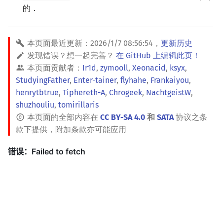
的．
本页面最近更新：
2026/1/7 08:56:54
，
更新历史
发现错误？想一起完善？
在 GitHub 上编辑此页！
本页面贡献者：
Ir1d
,
zymooll
,
Xeonacid
,
ksyx
,
StudyingFather
,
Enter-tainer
,
flyhahe
,
Frankaiyou
,
henrytbtrue
,
Tiphereth-A
,
Chrogeek
,
NachtgeistW
,
shuzhouliu
,
tomirillaris
本页面的全部内容在
CC BY-SA 4.0
和
SATA
协议之条
款下提供，附加条款亦可能应用