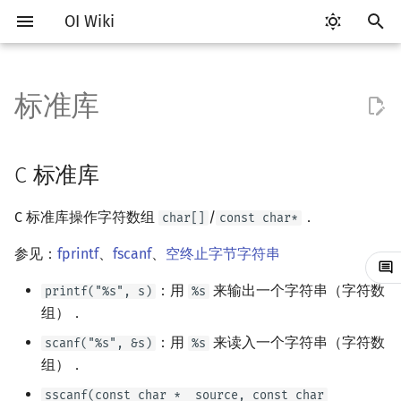
OI Wiki
键
入
标准库
Getting Started
比赛相关简介
工具软件简介
语言基础简介
算法基础简介
搜索部分简介
动态规划部分简介
C 标准库
后缀数组简介
数学部分简介
数据结构部分简介
图论部分简介
计算几何部分简介
杂项简介
RMQ
OI 赛事与赛制
题型概述
读入、输出优化
Vim
评测工具简介
Testlib 简介
Hello, World!
C++ 标准库简介
类
复杂度简介
排序简介
DP 优化简介
数字系统简介
数论基础
多项式与生成函数简介
排列组合
线性代数简介
线性规划基础
基本概念
基本概念
博弈论简介
插值
并查集
堆简介
分块思想
线段树基础
二叉搜索树 & 平衡树
可持久化数据结构简介
线段树套线段树
Link Cut Tree
树基础
最短路
最小生成树
强连通分量
网络流简介
图匹配
离线算法简介
随机函数
以
开
关于本项目
赛事
代码编辑工具
C++ 基础
复杂度
DFS（搜索）
动态规划基础
C++ 标准库
最优原地后缀排序算法
布尔代数
栈
图论相关概念
二维计算几何基础
离散化
并查集应用
ICPC/CCPC 赛事与赛制
交互题
分段打表
Emacs
Arbiter
通用
C++ 语法基础
STL 容器
命名空间
均摊复杂度
选择排序
单调队列/单调栈优化
进位制
模算术简介
代数基本定理
抽屉原理
向量
单纯形法
群论
条件概率与独立性
公平组合游戏
数值积分
并查集复杂度
二叉堆
块状数组
线段树合并 & 分裂
Treap
可持久化线段树
平衡树套线段树
全局平衡二叉树
树的直径
差分约束
最小树形图
双连通分量
最大流
二分图最大匹配
CDQ 分治
随机化技巧
C 标准库
始
如何参与
题型
评测工具
C++ 标准库
枚举
BFS（搜索）
记忆化搜索
数字系统
队列
图的存储
三维计算几何基础
双指针
括号序列
常见错误
VS Code
Cena
Generator
变量
STL 算法
值类别
冒泡排序
斜率优化
平衡三进制
素数
快速傅里叶变换
容斥原理
内积和外积
环论
随机变量
零和游戏
高斯消元
配对堆
块状链表
李超线段树
Splay 树
可持久化块状数组
线段树套平衡树
Euler Tour Tree
树的中心
k 短路
最小直径生成树
割点和桥
最小割
二分图最大权匹配
整体二分
爬山算法
C 标准库操作字符数组
/
．
char[]
const char*
搜
OI Wiki 不是什么
学习路线
命令行
C++ 进阶
模拟
双向搜索
背包 DP
位操作
链表
DFS（图论）
距离
离线算法
线段树与离线询问
常见技巧
Atom
CCR Plus
Validator
运算
bitset
重载运算符
插入排序
四边形不等式优化
格雷码
最大公约数
快速数论变换
斐波那契数列
矩阵
域论
随机变量的数字特征
非公平组合游戏
牛顿迭代法
左偏树
树分块
猫树
WBLT
可持久化平衡树
树状数组套权值线段树
Top Tree
树的重心
同余最短路
圆方树
费用流
一般图最大匹配
莫队算法
模拟退火
索
参见：
fprintf
、
fscanf
、
空终止字节字符串
：用
来输出一个字符串（字符数
printf("%s", s)
%s
格式手册
学习资源
命令行编译与调试
C++ 与其他常用语言的区别
递归 & 分治
启发式搜索
区间 DP
二进制集合操作
哈希表
BFS（图论）
Pick 定理
分数规划
Eclipse
Lemon
Interactor
流程控制语句
string
引用
计数排序
Slope Trick 优化
欧拉函数
快速沃尔什变换
错位排列
初等变换
Schreier–Sims 算法
概率不等式
Sqrt Tree
区间最值操作 & 区间历史
替罪羊树
可持久化字典树
分块套树状数组
最近公共祖先
点/边连通度
上下界网络流
一般图最大权匹配
组）．
值
数学符号表
技巧
编译器
Pascal 转 C++ 急救
贪心
A*
DAG 上的 DP
高精度计算
并查集
树上问题
三角剖分
随机化
Notepad++
Checker
高级数据类型
pair
常量
基数排序
WQS 二分
筛法
Chirp Z 变换
卡特兰数
行列式
笛卡尔树
可持久化可并堆
树链剖分
Stoer–Wagner 算法
稳定匹配
：用
来读入一个字符串（字符数
scanf("%s", &s)
%s
Kinetic Tournament Tree
组）．
F.A.Q.
出题
WSL (Windows 10)
Python 速成
排序
迭代加深搜索
树形 DP
快速幂
堆
有向无环图
凸包
悬线法
Kate
函数
新版 C++ 特性
快速排序
状态设计优化
分解质因数
多项式牛顿迭代
斯特林数
线性空间
Size Balanced Tree
树上启发式合并
sscanf(const char *__source, const char