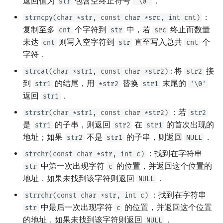
返回值为
包含空终止符号
．
str
'\0'
概率论
可持久化数据结构
欧拉图
Kahan 求和
二次剩余
：
strncpy(char *str, const char *src, int cnt)
复制至多
个字符到
中，若
终止而数量
cnt
str
src
博弈论
树套树
哈密顿图
珂朵莉树/颜色段均摊
阶 & 原根
未达
则写入空字符到
直至写入总共
个
cnt
str
cnt
字符．
数值算法
K-D Tree
二分图
空间优化简介
离散对数
: 将
接
strcat(char *str1, const char *str2)
str2
到
的结尾，用
替换
末尾的
str1
*str2
str1
'\0'
序理论
动态树
平面图
高次剩余 & 单位根
返回
．
str1
杨氏矩阵
析合树
弦图
数论分块
：若
strstr(char *str1, const char *str2)
str2
是
的子串，则返回
在
的首次出现的
str1
str2
str1
拟阵
PQ 树
图的着色
狄利克雷卷积
地址；如果
不是
的子串，则返回
．
str2
str1
NULL
：找到在字符串
strchr(const char *str, int c)
Berlekamp–Massey 算法
手指树
网络流
莫比乌斯反演
中第一次出现字符
的位置，并返回这个位置的
str
c
地址．如果未找到该字符则返回
．
NULL
霍夫曼树
图的匹配
杜教筛
：找到在字符串
strrchr(const char *str, int c)
Prüfer 序列
Powerful Number 筛
中最后一次出现字符
的位置，并返回这个位置
str
c
的地址．如果未找到该字符则返回
．
NULL