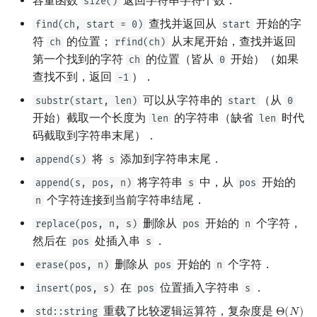
容量函数
返回字符串字符个数．
size()
查找并返回从
开始的字
find(ch, start = 0)
start
符
的位置；
从末尾开始，查找并返回
ch
rfind(ch)
第一个找到的字符
的位置（皆从
开始）（如果
ch
0
查找不到，返回
）．
-1
可以从字符串的
（从
substr(start, len)
start
0
开始）截取一个长度为
的字符串（缺省
时代
len
len
码截取到字符串末尾）．
将
添加到字符串末尾．
append(s)
s
将字符串
中，从
开始的
append(s, pos, n)
s
pos
个字符连接到当前字符串结尾．
n
删除从
开始的
个字符，
replace(pos, n, s)
pos
n
然后在
处插入串
．
pos
s
删除从
开始的
个字符．
erase(pos, n)
pos
n
在
位置插入字符串
．
insert(pos, s)
pos
s
重载了比较逻辑运算符，复杂度是
std::string
Θ
(
𝑁
)
Θ
(
N
)