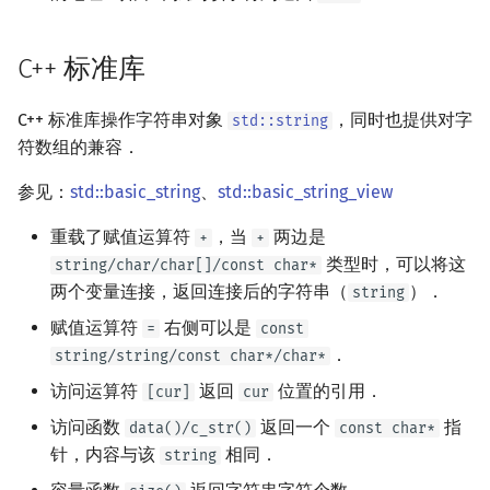
矩阵树定理
Min_25 筛
C++ 标准库
LGV 引理
洲阁筛
C++ 标准库操作字符串对象
，同时也提供对字
std::string
最大团搜索算法
类欧几里德算法
符数组的兼容．
支配树
Meissel–Lehmer 算法
参见：
std::basic_string
、
std::basic_string_view
图上随机游走
连分数
重载了赋值运算符
，当
两边是
+
+
类型时，可以将这
string/char/char[]/const char*
Stern–Brocot 树与 Farey
两个变量连接，返回连接后的字符串（
）．
string
赋值运算符
右侧可以是
=
const
二次域
．
string/string/const char*/char*
访问运算符
返回
位置的引用．
[cur]
cur
Pell 方程
访问函数
返回一个
指
data()/c_str()
const char*
针，内容与该
相同．
string