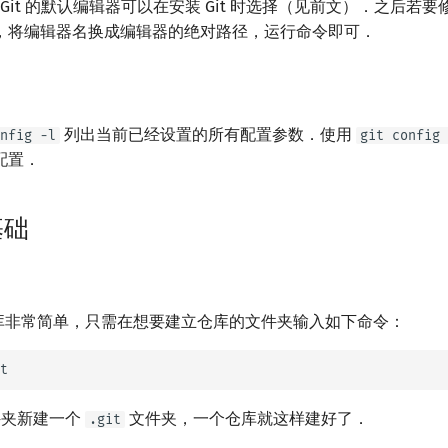
下，Git 的默认编辑器可以在安装 Git 时选择（见前文）．之后若要修改，
，将编辑器名换成编辑器的绝对路径，运行命令即可．
列出当前已经设置的所有配置参数．使用
nfig -l
git config 
配置．
基础
 仓库非常简单，只需在想要建立仓库的文件夹输入如下命令：
文件夹新建一个
文件夹，一个仓库就这样建好了．
.git