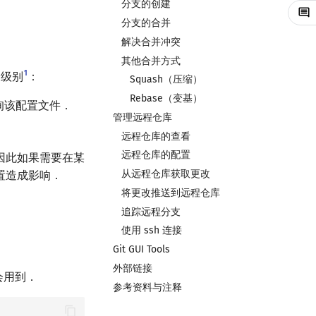
分支的创建
分支的合并
解决合并冲突
其他合并方式
1
个级别
：
Squash（压缩）
Rebase（变基）
询该配置文件．
管理远程仓库
远程仓库的查看
远程仓库的配置
因此如果需要在某
从远程仓库获取更改
置造成影响．
将更改推送到远程仓库
追踪远程分支
使用 ssh 连接
Git GUI Tools
外部链接
会用到．
参考资料与注释