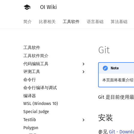
OI Wiki
简介
比赛相关
工具软件
语言基础
算法基础
Git
工具软件
工具软件简介
代码编辑工具
Note
评测工具
Vim
命令行
Emacs
评测工具简介
本页面将着重介绍 G
命令行编译与调试
VS Code
Arbiter
编译器
Atom
Cena
Git 是目前使
WSL (Windows 10)
Eclipse
CCR Plus
Special Judge
Notepad++
Lemon
安装
Testlib
Kate
Polygon
Dev-C++
Testlib 简介
参见
Git - Downl