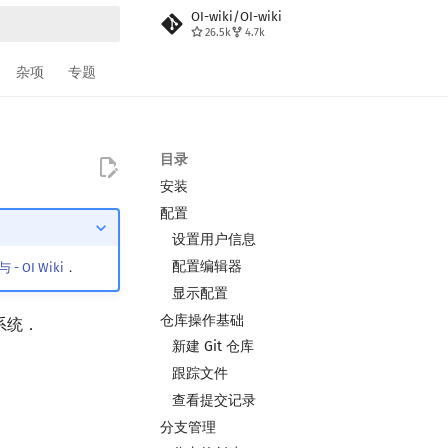
OI-wiki/OI-wiki
26.5k
4.7k
搜索
杂项
专题
目录
安装
配置
设置用户信息
配置编辑器
- OI Wiki
．
显示配置
仓库操作基础
系统．
新建 Git 仓库
跟踪文件
查看提交记录
分支管理