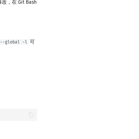
在 Git Bash
可
--global -l