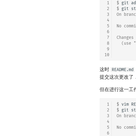
 1
$ 
git
ad
 2
$ 
git
 3
On branc
 4
 5
No commi
 6
 7
Changes 
 8
  (use "
 9
10
        
这时
README.md
提交这次更改了
但在进行这一工
 1
$ 
vim
RE
 2
$ 
git
 3
On branc
 4
 5
No commi
 6