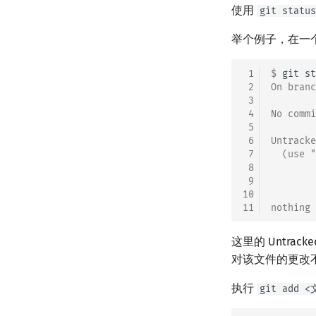
使用
git status
举个例子，在一
 1
$ 
git
 2
On branc
 3
 4
No commi
 5
 6
Untracke
 7
  (use "
 8
 9
        
10
11
nothing 
这里的 Untra
对该文件的更改不会
执行
git add 