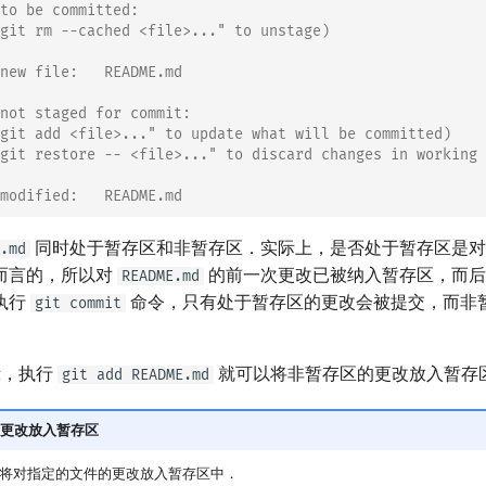
to be committed:
git rm --cached <file>..." to unstage)
new file:   README.md
not staged for commit:
git add <file>..." to update what will be committed)
git restore -- <file>..." to discard changes in working 
modified:   README.md
同时处于暂存区和非暂存区．实际上，是否处于暂存区是对
.md
而言的，所以对
的前一次更改已被纳入暂存区，而后
README.md
执行
命令，只有处于暂存区的更改会被提交，而非
git commit
示，执行
就可以将非暂存区的更改放入暂存
git add README.md
更改放入暂存区
将对指定的文件的更改放入暂存区中．