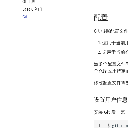
OJ 工具
CLion
通用
LaTeX 入门
Geany
Generator
配置
Git
Xcode
Validator
GUIDE
Interactor
Git 根据配
Sublime Text
Checker
CP Editor
适用于当前
Code::Blocks
适用于当前
当多个配置文件
个仓库应用特定
修改配置文件需
设置用户信息
安装 Git 后
1
$ 
git
con