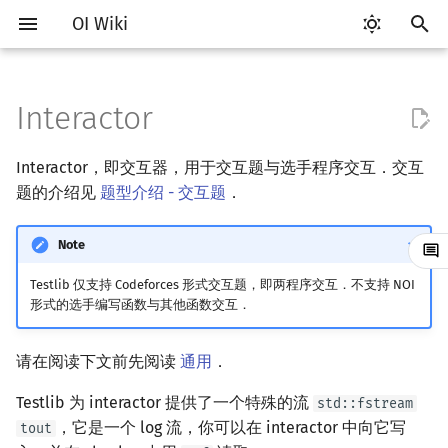
OI Wiki
键
入
Interactor
Getting Started
比赛相关简介
Vim
评测工具简介
用法
语言基础简介
算法基础简介
搜索部分简介
动态规划部分简介
字符串部分简介
数学部分简介
数据结构部分简介
图论部分简介
计算几何部分简介
杂项简介
RMQ
OI 赛事与赛制
题型概述
读入、输出优化
Hello, World!
C++ 标准库简介
类
复杂度简介
排序简介
DP 优化简介
后缀数组简介
数字系统简介
数论基础
多项式与生成函数简介
排列组合
线性代数简介
线性规划基础
基本概念
基本概念
博弈论简介
插值
并查集
堆简介
分块思想
线段树基础
二叉搜索树 & 平衡树
可持久化数据结构简介
线段树套线段树
Link Cut Tree
树基础
最短路
最小生成树
强连通分量
网络流简介
图匹配
离线算法简介
随机函数
以
Interactor，即交互器，用于交互题与选手程序交互．交互
开
关于本项目
赛事
Emacs
Arbiter
简单的例子
C++ 基础
复杂度
DFS（搜索）
动态规划基础
字符串基础
布尔代数
栈
图论相关概念
二维计算几何基础
离散化
并查集应用
ICPC/CCPC 赛事与赛制
交互题
分段打表
C++ 语法基础
STL 容器
命名空间
均摊复杂度
选择排序
单调队列/单调栈优化
最优原地后缀排序算法
进位制
模算术简介
代数基本定理
抽屉原理
向量
单纯形法
群论
条件概率与独立性
公平组合游戏
数值积分
并查集复杂度
二叉堆
块状数组
线段树合并 & 分裂
Treap
可持久化线段树
平衡树套线段树
全局平衡二叉树
树的直径
差分约束
最小树形图
双连通分量
最大流
二分图最大匹配
CDQ 分治
随机化技巧
题的介绍见
题型介绍 - 交互题
．
始
如何参与
题型
VS Code
Cena
C++ 标准库
枚举
BFS（搜索）
记忆化搜索
标准库
数字系统
队列
图的存储
三维计算几何基础
双指针
括号序列
常见错误
变量
STL 算法
值类别
冒泡排序
斜率优化
平衡三进制
素数
快速傅里叶变换
容斥原理
内积和外积
环论
随机变量
零和游戏
高斯消元
配对堆
块状链表
李超线段树
Splay 树
可持久化块状数组
线段树套平衡树
Euler Tour Tree
树的中心
k 短路
最小直径生成树
割点和桥
最小割
二分图最大权匹配
整体二分
爬山算法
Note
搜
OI Wiki 不是什么
学习路线
Atom
CCR Plus
C++ 进阶
模拟
双向搜索
背包 DP
字符串匹配
位操作
链表
DFS（图论）
距离
离线算法
线段树与离线询问
常见技巧
运算
bitset
重载运算符
插入排序
四边形不等式优化
格雷码
最大公约数
快速数论变换
斐波那契数列
矩阵
域论
随机变量的数字特征
非公平组合游戏
牛顿迭代法
左偏树
树分块
猫树
WBLT
可持久化平衡树
树状数组套权值线段树
Top Tree
树的重心
同余最短路
圆方树
费用流
一般图最大匹配
莫队算法
模拟退火
索
Testlib 仅支持 Codeforces 形式交互题，即两程序交互．不支持 NOI
形式的选手编写函数与其他函数交互．
格式手册
学习资源
Eclipse
Lemon
C++ 与其他常用语言的区别
递归 & 分治
启发式搜索
区间 DP
字符串哈希
二进制集合操作
哈希表
BFS（图论）
Pick 定理
分数规划
流程控制语句
string
引用
计数排序
Slope Trick 优化
欧拉函数
快速沃尔什变换
错位排列
初等变换
Schreier–Sims 算法
概率不等式
Sqrt Tree
区间最值操作 & 区间历史
替罪羊树
可持久化字典树
分块套树状数组
最近公共祖先
点/边连通度
上下界网络流
一般图最大权匹配
值
请在阅读下文前先阅读
通用
．
数学符号表
技巧
Notepad++
Pascal 转 C++ 急救
贪心
A*
DAG 上的 DP
字典树 (Trie)
高精度计算
并查集
树上问题
三角剖分
随机化
高级数据类型
pair
常量
基数排序
WQS 二分
筛法
Chirp Z 变换
卡特兰数
行列式
笛卡尔树
可持久化可并堆
树链剖分
Stoer–Wagner 算法
稳定匹配
Testlib 为 interactor 提供了一个特殊的流
std::fstream
Kinetic Tournament Tree
，它是一个 log 流，你可以在 interactor 中向它写
tout
F.A.Q.
出题
Kate
Python 速成
排序
迭代加深搜索
树形 DP
前缀函数与 KMP 算法
快速幂
堆
有向无环图
凸包
悬线法
函数
新版 C++ 特性
快速排序
状态设计优化
分解质因数
多项式牛顿迭代
斯特林数
线性空间
Size Balanced Tree
树上启发式合并