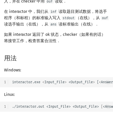
入，并在 checker 中用
读取．
ouf
镜像站列表
Dev-C++
Java 速成
前缀和 & 差分
IDA*
状压 DP
Boyer–Moore 算法
置换和排列
块状数据结构
拓扑排序
扫描线
有限状态自动机
文件操作
Lambda 表达式
归并排序
裴蜀定理 & 一次不定方程
多项式多点求值|快速插值
贝尔数
线性基
AVL 树
虚树
在 interactor 中，我们从
读取题目测试数据，将选手
inf
程序（和标程）的标准输入写入
（在线），从
stdout
ouf
致谢
CLion
Java 进阶
二分
回溯法
数位 DP
Z 函数（扩展 KMP）
弧度制与坐标系
单调栈
最短路问题
旋转卡壳
计算理论基础
pb_ds
堆排序
费马小定理 & 欧拉定理
多项式初等函数
伯努利数
线性映射
红黑树
树分治
读选手输出（在线），从
读标准输出（在线）．
ans
Geany
倍增
Dancing Links
插头 DP
AC 自动机
复数
单调队列
生成树问题
半平面交
字节顺序
编译优化
桶排序
模逆元
常系数齐次线性递推
Entringer Number
特征多项式
左偏红黑树
动态树分治
如果 interactor 返回了 ok 状态，checker（如果有的话）
将接管工作，检查答案合法性．
Xcode
构造
Alpha–Beta 剪枝
计数 DP
后缀数组 (SA)
数论
ST 表
斯坦纳树
平面最近点对
约瑟夫问题
希尔排序
线性同余方程
多项式平移|连续点值平移
Eulerian Number
对角化
AA 树
AHU 算法
用法
GUIDE
优化
动态 DP
后缀自动机 (SAM)
多项式与生成函数
树状数组
拆点
随机增量法
表达式求值
锦标赛排序
中国剩余定理
符号化方法
分拆数
Jordan标准型
树哈希
Sublime Text
概率 DP
后缀平衡树
组合数学
线段树
连通性相关
反演变换
在一台机器上规划任务
Tim 排序
升幂引理
Lagrange 反演
范德蒙德卷积
树上随机游走
Windows:
CP Editor
DP 套 DP
广义后缀自动机
线性代数
划分树
环计数问题
计算几何杂项
主元素问题
排序相关 STL
阶乘取模
形式幂级数复合|复合逆
Pólya 计数
1
interactor.exe 
<
Input_File
>
 <Output_File
>
 [
<
Answer
Code::Blocks
DP 优化
后缀树
线性规划
二叉搜索树 & 平衡树
最小环
Garsia–Wachs 算法
排序应用
卢卡斯定理
普通生成函数
图论计数
Linux:
其它 DP 方法
Manacher
抽象代数
跳表
2-SAT
15-puzzle
同余方程
指数生成函数
1
./interactor.out
<Input_File>
<Output_File>
[
<Answ