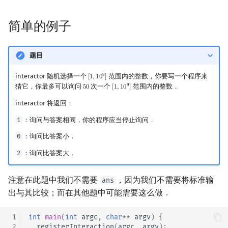
回文树
概率论
可持久化数据结构
欧拉图
Kahan 求和
二次剩余
简单的例子
序列自动机
博弈论
树套树
哈密顿图
珂朵莉树/颜色段均摊
阶 & 原根
题目
最小表示法
数值算法
K-D Tree
二分图
空间优化简介
离散对数
9
interactor 随机选择一个
范围内的整数，你要写一个程序来
[
1
,
1
0
]
[
1
,
10
9
]
Lyndon 分解
序理论
动态树
平面图
高次剩余 & 单位根
9
猜它，你最多可以询问
次一个
范围内的整数．
5
0
[
1
,
1
0
]
50
[
1
,
10
9
]
interactor 将返回：
Main–Lorentz 算法
杨氏矩阵
析合树
弦图
数论分块
1
：询问与答案相同，你的程序应当停止询问．
拟阵
PQ 树
图的着色
狄利克雷卷积
0
：询问比答案小．
2
：询问比答案大．
Berlekamp–Massey 算法
手指树
网络流
莫比乌斯反演
注意在此题中我们不需要
，因为我们不需要将标准输
ans
霍夫曼树
图的匹配
杜教筛
出与其比较；而在其他题中可能需要这么做．
Prüfer 序列
Powerful Number 筛
 1
int
main
(
int
argc
,
char
**
argv
)
{
 2
registerInteraction
(
argc
,
argv
);