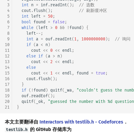
矩阵树定理
Min_25 筛
 3
int
n
=
inf
.
readInt
();
// 选数
 4
cout
.
flush
();
// 刷新缓冲区
 5
int
left
=
50
;
LGV 引理
洲阁筛
 6
bool
found
=
false
;
 7
while
(
left
>
0
&&
!
found
)
{
 8
left
--
;
最大团搜索算法
类欧几里德算法
 9
int
a
=
ouf
.
readInt
(
1
,
1000000000
);
// 询问
10
if
(
a
<
n
)
支配树
Meissel–Lehmer 算法
11
cout
<<
0
<<
endl
;
12
else
if
(
a
>
n
)
13
cout
<<
2
<<
endl
;
图上随机游走
连分数
14
else
15
cout
<<
1
<<
endl
,
found
=
true
;
Stern–Brocot 树与 Farey
16
cout
.
flush
();
17
}
18
if
(
!
found
)
quitf
(
_wa
,
"couldn't guess the numb
二次域
19
ouf
.
readEof
();
20
quitf
(
_ok
,
"guessed the number with %d question
Pell 方程
21
}
本文主要翻译自
Interactors with testlib.h - Codeforces
．
的 GitHub 存储库为
testlib.h