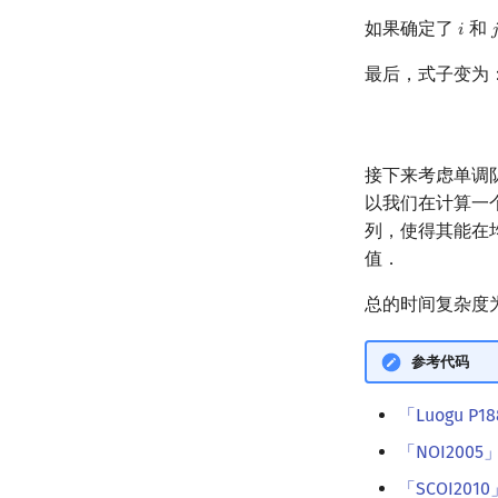
如果确定了
和
𝑖

i
j
最后，式子变为
接下来考虑单调
以我们在计算一
列，使得其能在
值．
总的时间复杂度
参考代码
「Luogu P
「NOI200
「SCOI20