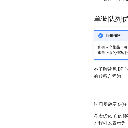
单调队列
问题描述
你有
个物品，每
𝑛
n
重量上限的情况下
不了解背包 DP
的转移方程为
时间复杂度
𝑂
(
𝑊
O
(
W
考虑优化
的转
𝑓
f
𝑖
方程可以表示为