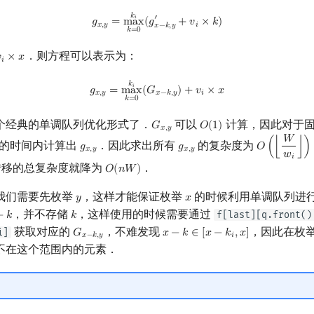
g
x
,
y
=
max
k
=
0
k
i
(
g
x
−
k
,
y
′
+
v
i
×
k
)
𝑘
′
𝑖
𝑔
=
m
a
x
(
𝑔
+
𝑣
×
𝑘
)
𝑥
,
𝑦
𝑖
𝑥
−
𝑘
,
𝑦
𝑘
=
0
．则方程可以表示为：

×
𝑥
x
𝑖
g
x
,
y
=
max
k
=
0
k
i
(
G
x
−
k
,
y
)
+
v
i
×
x
𝑘
𝑖
𝑔
=
m
a
x
(
𝐺
)
+
𝑣
×
𝑥
𝑥
,
𝑦
𝑥
−
𝑘
,
𝑦
𝑖
𝑘
=
0
个经典的单调队列优化形式了．
可以
计算，因此对于
𝐺
𝑂
(
1
)
G
x
,
y
O
(
1
)
𝑥
,
𝑦
𝑊
的时间内计算出
．因此求出所有
的复杂度为
𝑔
𝑔
𝑂
(
⌊
⌋
)
g
x
,
y
g
x
,
y
O
(
⌊
W
w
i
⌋
)
×
O
𝑥
,
𝑦
𝑥
,
𝑦
𝑤
𝑖
转移的总复杂度就降为
．
𝑂
(
𝑛
𝑊
)
O
(
n
W
)
我们需要先枚举
，这样才能保证枚举
的时候利用单调队列进
𝑦
𝑥
y
x
，并不存储
，这样使用的时候需要通过
f[last][q.front()
−
𝑘
𝑘
k
k
获取对应的
，不难发现
，因此在枚
i]
𝐺
𝑥
−
𝑘
∈
[
𝑥
−
𝑘
,
𝑥
]
G
x
−
k
,
y
x
−
k
∈
[
x
−
k
i
,
x
]
𝑥
−
𝑘
,
𝑦
𝑖
不在这个范围内的元素．