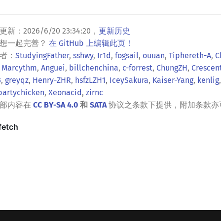
更新：
2026/6/20 23:34:20
，
更新历史
？想一起完善？
在 GitHub 上编辑此页！
者：
StudyingFather
,
sshwy
,
Ir1d
,
fogsail
,
ouuan
,
Tiphereth-A
,
C
,
Marcythm
,
Anguei
,
billchenchina
,
c-forrest
,
ChungZH
,
Crescen
3
,
greyqz
,
Henry-ZHR
,
hsfzLZH1
,
IceySakura
,
Kaiser-Yang
,
kenlig
partychicken
,
Xeonacid
,
zirnc
全部内容在
CC BY-SA 4.0
和
SATA
协议之条款下提供，附加条款亦