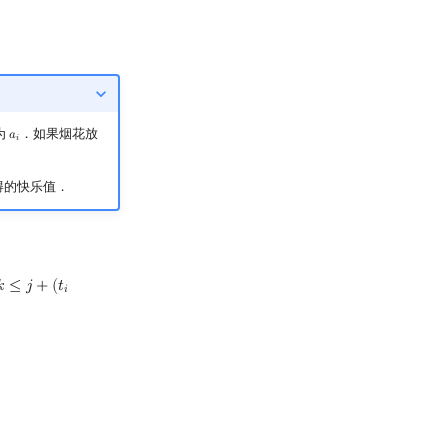
为
．如果烟花放
𝑎
a
i
𝑖
得的快乐值．

≤
𝑗
+
(
𝑡
t
i
−
1
)
×
d
𝑖