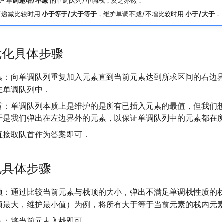
护
单调递增/不减
的单调队列/单调栈，反之亦然．
/递减比较时用
小于等于/大于等于
，维护单调不减/不增比较时用
小于/大于
．
优化具体步骤
素：向单调队列重复加入元素直到当前元素达到所求区间的右边
在单调队列中．
首：单调队列本质上是维护的是所有已插入元素的最值，但我们
于是我们弹出在左边界外的元素，以保证单调队列中的元素都在
直接取队首作为答案即可．
化具体步骤
顶：通过比较当前元素与栈顶的大小，弹出不满足单调栈性质的
顶最大，维护最小值）为例，将所有大于等于当前元素的栈内元
素：将当前元素入栈即可．