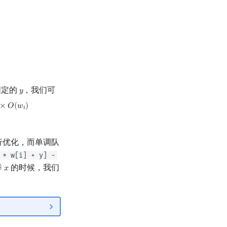
固定的
，我们可
𝑦
y
×
𝑂
(
𝑤
)
(
w
i
)
=
O
(
W
)
𝑖
行优化，而单调队
 * w[i] + y] -
举
的时候，我们
𝑥
x