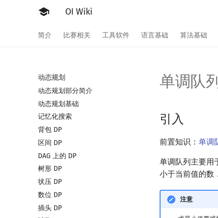
OI Wiki
简介
比赛相关
工具软件
语言基础
算法基础
单调队
动态规划
动态规划部分简介
动态规划基础
引入
记忆化搜索
背包 DP
前置知识：
单调
区间 DP
DAG 上的 DP
单调队列主要用
树形 DP
小于当前值的数
状压 DP
数位 DP
注意
插头 DP