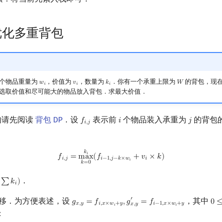
优化多重背包
个物品重量为
，价值为
，数量为
．你有一个承重上限为
的背包，现
𝑤
𝑣
𝑘
𝑊
w
i
v
i
k
i
W
𝑖
𝑖
𝑖
选取价值和尽可能大的物品放入背包．求最大价值．
 的请先阅读
背包 DP
．设
表示前
个物品装入承重为
的背包
𝑓
𝑖
𝑗
f
,
j
i
j
𝑖
,
𝑗
f
,
j
=
max
k
=
0
k
i
(
f
−
1
,
j
−
k
×
w
i
+
v
i
×
k
)
𝑘
𝑖
𝑓
=
m
a
x
(
𝑓
+
𝑣
×
𝑘
)
𝑖
,
𝑗
𝑖
−
1
,
𝑗
−
𝑘
×
𝑤
𝑖
𝑖
𝑘
=
0
．
∑
𝑘
)
∑
k
i
)
𝑖
移．为方便表述，设
，其中
′
𝑔
=
𝑓
,
𝑔
=
𝑓
0
g
x
,
y
=
f
,
x
×
w
i
+
y
,
g
x
,
y
′
=
f
−
1
,
x
×
w
i
+
y
0
≤
𝑥
,
𝑦
𝑖
,
𝑥
×
𝑤
+
𝑦
𝑖
−
1
,
𝑥
×
𝑤
+
𝑦
𝑥
,
𝑦
𝑖
𝑖
：