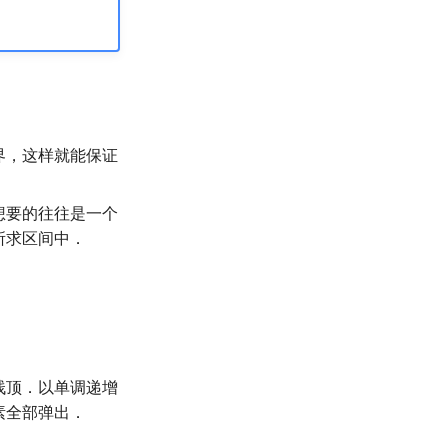
界，这样就能保证
想要的往往是一个
所求区间中．
栈顶．以单调递增
素全部弹出．