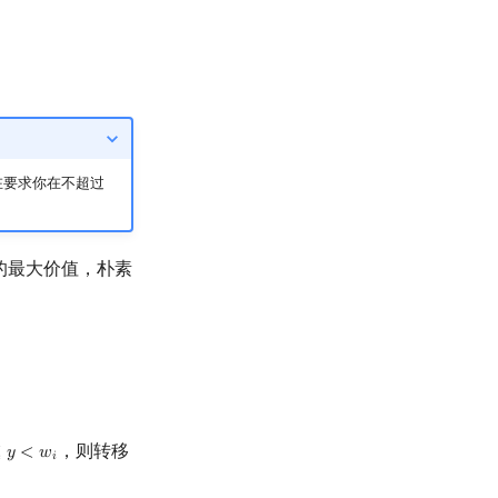
在要求你在不超过
的最大价值，朴素
，则转移
≤
𝑦
<
𝑤
y
<
w
i
𝑖