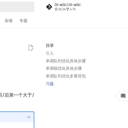
OI-wiki/OI-wiki
26.5k
4.7k
搜索
杂项
专题
目录
引入
单调队列优化具体步骤
单调栈优化具体步骤
单调队列优化多重背包
习题
/后第一个大于/