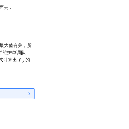
面去．
最大值有关，所
并维护单调队
式计算出
的
𝑓
f
,
j
𝑖
,
𝑗