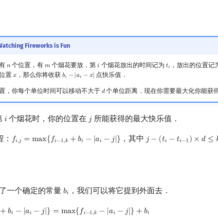
atching Fireworks is Fun
中有
个位置，有
个烟花要放．第
个烟花放出的时间记为
，放出的位置记
𝑛
𝑚
𝑖
𝑡
n
m
i
t
i
𝑖
位置
，那么你将收获
点快乐值．
𝑥
𝑏
−
|
𝑎
−
𝑥
|
x
b
i
−
|
a
i
−
x
|
𝑖
𝑖
置，你每个单位时间可以移动不大于
个单位距离．现在你需要最大化你能获
𝑑
d
第
个烟花时，你的位置在
所能获得的最大快乐值．
𝑖
𝑗
i
j
程：
，其中
𝑓
=
m
a
x
{
𝑓
+
𝑏
−
|
𝑎
−
𝑗
|
}
𝑗
−
(
𝑡
−
𝑡
)
×
𝑑
≤

f
,
j
=
max
{
f
−
1
,
k
+
b
i
−
|
a
i
−
j
|
}
j
−
(
t
i
−
t
i
−
1
)
×
d
≤
k
≤
j
+
(
t
i
−
𝑖
,
𝑗
𝑖
−
1
,
𝑘
𝑖
𝑖
𝑖
𝑖
−
1
了一个确定的常量
，我们可以将它提到外面去．
𝑏
b
i
𝑖
+
𝑏
−
|
𝑎
−
𝑗
|
}
=
m
a
x
{
𝑓
−
|
𝑎
−
𝑗
|
}
+
𝑏
−
|
a
i
−
j
|
}
=
max
{
f
−
1
,
k
−
|
a
i
−
j
|
}
+
b
i
𝑖
𝑖
𝑖
−
1
,
𝑘
𝑖
𝑖