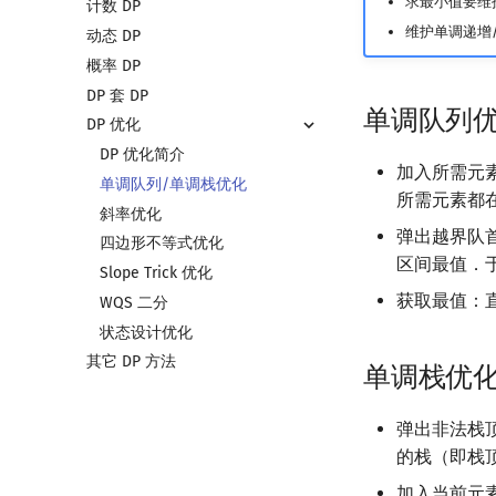
求最小值要维
计数 DP
维护单调递增
动态 DP
概率 DP
DP 套 DP
单调队列
DP 优化
DP 优化简介
加入所需元
单调队列/单调栈优化
所需元素都
斜率优化
弹出越界队
四边形不等式优化
区间最值．
Slope Trick 优化
获取最值：
WQS 二分
状态设计优化
其它 DP 方法
单调栈优
弹出非法栈
的栈（即栈
加入当前元