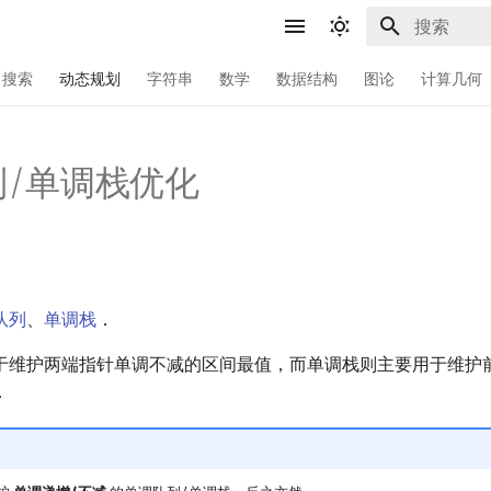
键入以开始
搜索
动态规划
字符串
数学
数据结构
图论
计算几何
列/单调栈优化
队列
、
单调栈
．
于维护两端指针单调不减的区间最值，而单调栈则主要用于维护前
．