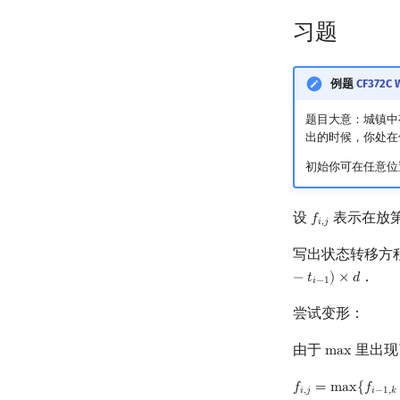
习题
例题
CF372C W
题目大意：城镇
出的时候，你处在
初始你可在任意位
设
表示在放
𝑓
f
,
j
𝑖
,
𝑗
写出状态转移方
．
−
𝑡
)
×
𝑑
𝑖
−
1
尝试变形：
由于
里出现
m
a
x
max
𝑓
=
m
a
x
{
𝑓
f
,
j
=
max
{
f
−
1
,
k
+
b
i
𝑖
,
𝑗
𝑖
−
1
,
𝑘