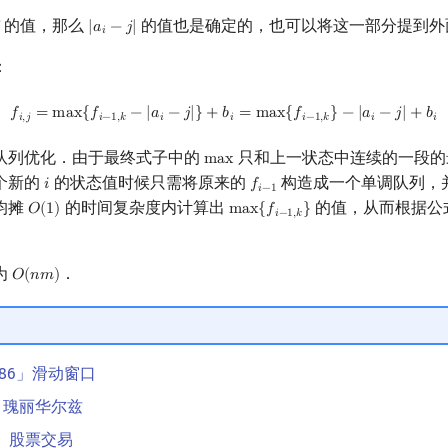
的值，那么
的值也是确定的，也可以将这一部分提到外

|
𝑎
−
𝑗
|
|
a
i
−
j
|
𝑖
：
f
,
j
=
max
{
f
−
1
,
k
−
|
a
i
−
j
|
}
+
b
i
=
max
{
f
−
1
,
k
}
−
|
a
i
−
j
|
+
b
i
𝑓
=
m
a
x
{
𝑓
−
|
𝑎
−
𝑗
|
}
+
𝑏
=
m
a
x
{
𝑓
}
−
|
𝑎
−
𝑗
|
+
𝑏
𝑖
,
𝑗
𝑖
−
1
,
𝑘
𝑖
𝑖
𝑖
−
1
,
𝑘
𝑖
𝑖
队列优化．由于最终式子中的
只和上一状态中连续的一段的
m
a
x
max
个新的
的状态值时候只需将原来的
构造成一个单调队列，
𝑖
𝑓
i
f
−
1
𝑖
−
1
均摊
的时间复杂度内计算出
的值，从而根据公
𝑂
(
1
)
m
a
x
{
𝑓
}
O
(
1
)
max
{
f
−
1
,
k
}
𝑖
−
1
,
𝑘
为
．
𝑂
(
𝑛
𝑚
)
O
(
n
m
)
1886」滑动窗口
5」瑰丽华尔兹
10」股票交易