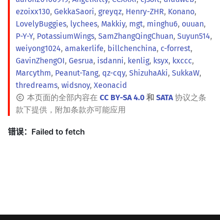
ezoixx130
,
GekkaSaori
,
greyqz
,
Henry-ZHR
,
Konano
,
LovelyBuggies
,
lychees
,
Makkiy
,
mgt
,
minghu6
,
ouuan
,
P-Y-Y
,
PotassiumWings
,
SamZhangQingChuan
,
Suyun514
,
weiyong1024
,
amakerlife
,
billchenchina
,
c-forrest
,
GavinZhengOI
,
Gesrua
,
isdanni
,
kenlig
,
ksyx
,
kxccc
,
Marcythm
,
Peanut-Tang
,
qz-cqy
,
ShizuhaAki
,
SukkaW
,
thredreams
,
widsnoy
,
Xeonacid
本页面的全部内容在
CC BY-SA 4.0
和
SATA
协议之条
款下提供，附加条款亦可能应用