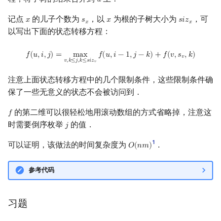
𝑢
u
记点
的儿子个数为
，以
为根的子树大小为
，可
𝑥
𝑠
𝑥
𝑠
𝑖
𝑧
x
s
x
x
siz
x
𝑥
𝑥
以写出下面的状态转移方程：
f
(
u
,
i
,
j
)
=
max
v
,
k
≤
j
,
k
≤
siz
v
f
(
u
,
i
−
1
,
j
−
k
)
+
f
(
v
,
s
v
,
k
)
𝑓
(
𝑢
,
𝑖
,
𝑗
)
=
m
a
x
𝑓
(
𝑢
,
𝑖
−
1
,
𝑗
−
𝑘
)
+
𝑓
(
𝑣
,
𝑠
,
𝑘
)
𝑣
𝑣
,
𝑘
≤
𝑗
,
𝑘
≤
𝑠
𝑖
𝑧
𝑣
注意上面状态转移方程中的几个限制条件，这些限制条件确
保了一些无意义的状态不会被访问到．
的第二维可以很轻松地用滚动数组的方式省略掉，注意这
𝑓
f
时需要倒序枚举
的值．
𝑗
j
1
可以证明，该做法的时间复杂度为
．
𝑂
(
𝑛
𝑚
)
O
(
n
m
)
参考代码
习题