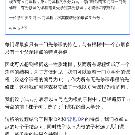
现在有
门课程，第
门课程的学分为
，每门课程有零门或一门先
𝑛
𝑖
𝑎
n
i
a
i
𝑖
修课，有先修课的课程需要先学完其先修课，才能学习该课程．
一位学生要学习
门课程，求其能获得的最多学分数．
𝑚
m
𝑛
,
𝑚
≤
3
0
0
n
,
m
≤
300
每门课最多只有一门先修课的特点，与有根树中一个点最多
只有一个父亲结点的特点类似．
因此可以想到根据这一性质建树，从而所有课程组成了一个
森林的结构．为了方便起见，我们可以新增一门
学分的课
0
0
程（设这个课程的编号为
），作为所有无先修课课程的先
0
0
修课，这样我们就将森林变成了一棵以
号课程为根的树．
0
0
我们设
表示以
号点为根的子树中，已经遍历了
𝑓
(
𝑢
,
𝑖
,
𝑗
)
𝑢
𝑢
f
(
u
,
i
,
j
)
u
u
号点的前
棵子树，选了
门课程的最大学分．
𝑖
𝑗
i
j
转移的过程结合了树形 DP 和
背包 DP
的特点，我们枚举
𝑢
u
点的每个子结点
，同时枚举以
为根的子树选了几门课
𝑣
𝑣
v
v
程，将子树的结果合并到
上．