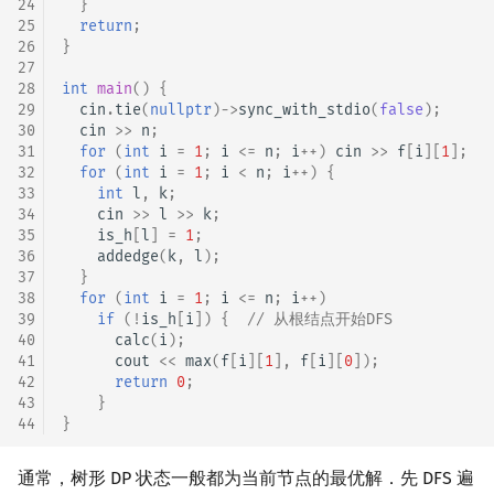
24
}
矩阵树定理
Min_25 筛
25
return
;
26
}
27
LGV 引理
洲阁筛
28
int
main
()
{
29
cin
.
tie
(
nullptr
)
->
sync_with_stdio
(
false
);
最大团搜索算法
类欧几里德算法
30
cin
>>
n
;
31
for
(
int
i
=
1
;
i
<=
n
;
i
++
)
cin
>>
f
[
i
][
1
];
32
for
(
int
i
=
1
;
i
<
n
;
i
++
)
{
支配树
Meissel–Lehmer 算法
33
int
l
,
k
;
34
cin
>>
l
>>
k
;
图上随机游走
连分数
35
is_h
[
l
]
=
1
;
36
addedge
(
k
,
l
);
37
}
Stern–Brocot 树与 Farey
38
for
(
int
i
=
1
;
i
<=
n
;
i
++
)
39
if
(
!
is_h
[
i
])
{
// 从根结点开始DFS
40
calc
(
i
);
二次域
41
cout
<<
max
(
f
[
i
][
1
],
f
[
i
][
0
]);
42
return
0
;
Pell 方程
43
}
44
}
通常，树形 DP 状态一般都为当前节点的最优解．先 DFS 遍