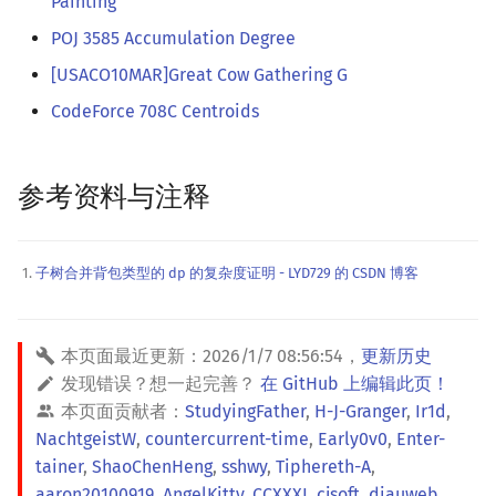
Painting
POJ 3585 Accumulation Degree
[USACO10MAR]Great Cow Gathering G
CodeForce 708C Centroids
参考资料与注释
子树合并背包类型的 dp 的复杂度证明 - LYD729 的 CSDN 博客
本页面最近更新：
2026/1/7 08:56:54
，
更新历史
发现错误？想一起完善？
在 GitHub 上编辑此页！
本页面贡献者：
StudyingFather
,
H-J-Granger
,
Ir1d
,
NachtgeistW
,
countercurrent-time
,
Early0v0
,
Enter-
tainer
,
ShaoChenHeng
,
sshwy
,
Tiphereth-A
,
aaron20100919
,
AngelKitty
,
CCXXXI
,
cjsoft
,
diauweb
,