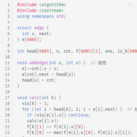
 1
#include
<algorithm>
回文树
概率论
可持久化数据结构
欧拉图
Kahan 求和
二次剩余
 2
#include
<iostream>
 3
using
namespace
std
;
序列自动机
博弈论
树套树
哈密顿图
珂朵莉树/颜色段均摊
阶 & 原根
 4
 5
struct
edge
{
 6
int
v
,
next
;
最小表示法
数值算法
K-D Tree
二分图
空间优化简介
离散对数
 7
}
e
[
6005
];
 8
 9
int
head
[
6005
],
n
,
cnt
,
f
[
6005
][
2
],
ans
,
is_h
[
600
Lyndon 分解
序理论
动态树
平面图
高次剩余 & 单位根
10
11
void
addedge
(
int
u
,
int
v
)
{
// 建图
Main–Lorentz 算法
杨氏矩阵
析合树
弦图
数论分块
12
e
[
++
cnt
].
v
=
v
;
13
e
[
cnt
].
next
=
head
[
u
];
14
head
[
u
]
=
cnt
;
拟阵
PQ 树
图的着色
狄利克雷卷积
15
}
16
Berlekamp–Massey 算法
手指树
网络流
莫比乌斯反演
17
void
calc
(
int
k
)
{
18
vis
[
k
]
=
1
;
19
for
(
int
i
=
head
[
k
];
i
;
i
=
e
[
i
].
next
)
{
//
霍夫曼树
图的匹配
杜教筛
20
if
(
vis
[
e
[
i
].
v
])
continue
;
21
calc
(
e
[
i
].
v
);
Prüfer 序列
Powerful Number 筛
22
f
[
k
][
1
]
+=
f
[
e
[
i
].
v
][
0
];
23
f
[
k
][
0
]
+=
max
(
f
[
e
[
i
].
v
][
0
],
f
[
e
[
i
].
v
][
1
]);