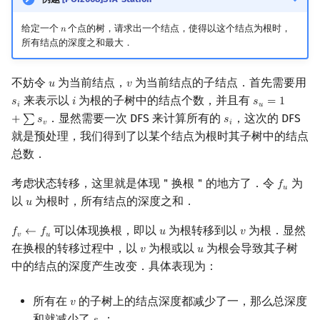
给定一个
个点的树，请求出一个结点，使得以这个结点为根时，
𝑛
n
所有结点的深度之和最大．
不妨令
为当前结点，
为当前结点的子结点．首先需要用
𝑢
𝑣
u
v
来表示以
为根的子树中的结点个数，并且有
𝑠
𝑖
𝑠
=
1
s
i
i
s
u
=
1
+
∑
s
v
𝑖
𝑢
．显然需要一次 DFS 来计算所有的
，这次的 DFS
+
∑
𝑠
𝑠
s
i
𝑣
𝑖
就是预处理，我们得到了以某个结点为根时其子树中的结点
总数．
考虑状态转移，这里就是体现＂换根＂的地方了．令
为
𝑓
f
u
𝑢
以
为根时，所有结点的深度之和．
𝑢
u
可以体现换根，即以
为根转移到以
为根．显然
𝑓
←
𝑓
𝑢
𝑣
f
v
←
f
u
u
v
𝑣
𝑢
在换根的转移过程中，以
为根或以
为根会导致其子树
𝑣
𝑢
v
u
中的结点的深度产生改变．具体表现为：
所有在
的子树上的结点深度都减少了一，那么总深度
𝑣
v
和就减少了
；