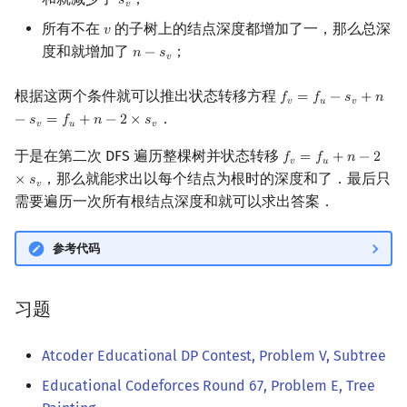
𝑠
s
v
𝑣
所有不在
的子树上的结点深度都增加了一，那么总深
𝑣
v
度和就增加了
；
𝑛
−
𝑠
n
−
s
v
𝑣
根据这两个条件就可以推出状态转移方程
𝑓
=
𝑓
−
𝑠
+
𝑛
f
v
=
f
u
−
s
v
+
n
−
s
v
=
f
u
+
n
𝑣
𝑢
𝑣
．
−
𝑠
=
𝑓
+
𝑛
−
2
×
𝑠
𝑣
𝑢
𝑣
于是在第二次 DFS 遍历整棵树并状态转移
𝑓
=
𝑓
+
𝑛
−
2
f
v
=
f
u
+
n
−
2
×
s
v
𝑣
𝑢
，那么就能求出以每个结点为根时的深度和了．最后只
×
𝑠
𝑣
需要遍历一次所有根结点深度和就可以求出答案．
参考代码
习题
Atcoder Educational DP Contest, Problem V, Subtree
Educational Codeforces Round 67, Problem E, Tree