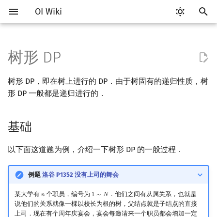
OI Wiki
键
入
树形 DP
Getting Started
比赛相关简介
工具软件简介
语言基础简介
算法基础简介
搜索部分简介
基础
DP 优化简介
字符串部分简介
数学部分简介
数据结构部分简介
图论部分简介
计算几何部分简介
杂项简介
RMQ
OI 赛事与赛制
题型概述
读入、输出优化
Vim
评测工具简介
Testlib 简介
Hello, World!
C++ 标准库简介
类
复杂度简介
排序简介
后缀数组简介
数字系统简介
数论基础
多项式与生成函数简介
排列组合
线性代数简介
线性规划基础
基本概念
基本概念
博弈论简介
插值
并查集
堆简介
分块思想
线段树基础
二叉搜索树 & 平衡树
可持久化数据结构简介
线段树套线段树
Link Cut Tree
树基础
最短路
最小生成树
强连通分量
网络流简介
图匹配
离线算法简介
随机函数
以
树形 DP，即在树上进行的 DP．由于树固有的递归性质，树
开
关于本项目
赛事
代码编辑工具
C++ 基础
复杂度
DFS（搜索）
单调队列/单调栈优化
字符串基础
布尔代数
栈
图论相关概念
二维计算几何基础
离散化
并查集应用
习题
ICPC/CCPC 赛事与赛制
交互题
分段打表
Emacs
Arbiter
通用
C++ 语法基础
STL 容器
命名空间
均摊复杂度
选择排序
最优原地后缀排序算法
进位制
模算术简介
代数基本定理
抽屉原理
向量
单纯形法
群论
条件概率与独立性
公平组合游戏
数值积分
并查集复杂度
二叉堆
块状数组
线段树合并 & 分裂
Treap
可持久化线段树
平衡树套线段树
全局平衡二叉树
树的直径
差分约束
最小树形图
双连通分量
最大流
二分图最大匹配
CDQ 分治
随机化技巧
形 DP 一般都是递归进行的．
始
如何参与
题型
评测工具
C++ 标准库
枚举
BFS（搜索）
树上背包
斜率优化
标准库
数字系统
队列
图的存储
三维计算几何基础
双指针
括号序列
常见错误
VS Code
Cena
Generator
变量
STL 算法
值类别
冒泡排序
平衡三进制
素数
快速傅里叶变换
容斥原理
内积和外积
环论
随机变量
零和游戏
高斯消元
配对堆
块状链表
李超线段树
Splay 树
可持久化块状数组
线段树套平衡树
Euler Tour Tree
树的中心
k 短路
最小直径生成树
割点和桥
最小割
二分图最大权匹配
整体二分
爬山算法
搜
基础
OI Wiki 不是什么
学习路线
命令行
C++ 进阶
模拟
双向搜索
四边形不等式优化
字符串匹配
位操作
链表
DFS（图论）
距离
离线算法
线段树与离线询问
习题
常见技巧
Atom
CCR Plus
Validator
运算
bitset
重载运算符
插入排序
格雷码
最大公约数
快速数论变换
斐波那契数列
矩阵
域论
随机变量的数字特征
非公平组合游戏
牛顿迭代法
左偏树
树分块
猫树
WBLT
可持久化平衡树
树状数组套权值线段树
Top Tree
树的重心
同余最短路
圆方树
费用流
一般图最大匹配
莫队算法
模拟退火
索
以下面这道题为例，介绍一下树形 DP 的一般过程．
格式手册
学习资源
命令行编译与调试
C++ 与其他常用语言的区别
递归 & 分治
启发式搜索
换根 DP
Slope Trick 优化
字符串哈希
二进制集合操作
哈希表
BFS（图论）
Pick 定理
分数规划
Eclipse
Lemon
Interactor
流程控制语句
string
引用
计数排序
欧拉函数
快速沃尔什变换
错位排列
初等变换
Schreier–Sims 算法
概率不等式
Sqrt Tree
区间最值操作 & 区间历史
替罪羊树
可持久化字典树
分块套树状数组
最近公共祖先
点/边连通度
上下界网络流
一般图最大权匹配
值
例题
洛谷 P1352 没有上司的舞会
数学符号表
技巧
编译器
Pascal 转 C++ 急救
贪心
A*
WQS 二分
字典树 (Trie)
高精度计算
并查集
树上问题
三角剖分
随机化
习题
Notepad++
Checker
高级数据类型
pair
常量
基数排序
筛法
Chirp Z 变换
卡特兰数
行列式
笛卡尔树
可持久化可并堆
树链剖分
Stoer–Wagner 算法
稳定匹配
某大学有
个职员，编号为
．他们之间有从属关系，也就是
Kinetic Tournament Tree
𝑛
1
∼
𝑁
n
1
∼
N
说他们的关系就像一棵以校长为根的树，父结点就是子结点的直接
F.A.Q.
出题
WSL (Windows 10)
Python 速成
排序
迭代加深搜索
参考资料与注释
状态设计优化
前缀函数与 KMP 算法
快速幂
堆
有向无环图
凸包
悬线法
Kate
函数
新版 C++ 特性
快速排序
分解质因数
多项式牛顿迭代
斯特林数
线性空间
Size Balanced Tree
树上启发式合并
上司．现在有个周年庆宴会，宴会每邀请来一个职员都会增加一定