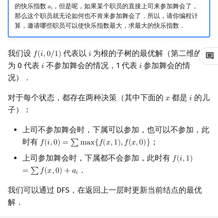
的快乐指数
，但是呢，如果某个职员的直接上司来参加舞会了，
𝑎
a
i
𝑖
镜像站列表
Special Judge
Java 速成
前缀和 & 差分
IDA*
Boyer–Moore 算法
置换和排列
块状数据结构
拓扑排序
扫描线
有限状态自动机
Dev-C++
文件操作
Lambda 表达式
归并排序
裴蜀定理 & 一次不定方程
多项式多点求值|快速插值
贝尔数
线性基
AVL 树
虚树
那么这个职员就无论如何也不肯来参加舞会了．所以，请你编程计
算，邀请哪些职员可以使快乐指数最大，求最大的快乐指数．
致谢
Testlib
Java 进阶
二分
回溯法
Z 函数（扩展 KMP）
弧度制与坐标系
单调栈
最短路问题
旋转卡壳
计算理论基础
CLion
pb_ds
堆排序
费马小定理 & 欧拉定理
多项式初等函数
伯努利数
线性映射
红黑树
树分治
我们设
代表以
为根的子树的最优解（第二维的值
𝑓
(
𝑖
,
0
/
1
)
𝑖
f
(
i
,
0
/
1
)
i
Polygon
倍增
Dancing Links
AC 自动机
复数
单调队列
生成树问题
半平面交
字节顺序
Geany
编译优化
桶排序
模逆元
常系数齐次线性递推
Entringer Number
特征多项式
左偏红黑树
动态树分治
为 0 代表
不参加舞会的情况，1 代表
参加舞会的情
𝑖
𝑖
i
i
况）．
OJ 工具
构造
Alpha–Beta 剪枝
后缀数组 (SA)
数论
ST 表
斯坦纳树
平面最近点对
约瑟夫问题
Xcode
希尔排序
线性同余方程
多项式平移|连续点值平移
Eulerian Number
对角化
AA 树
AHU 算法
对于每个状态，都存在两种决策（其中下面的
都是
的儿
𝑥
𝑖
x
i
子）：
LaTeX 入门
优化
后缀自动机 (SAM)
多项式与生成函数
树状数组
拆点
随机增量法
表达式求值
GUIDE
锦标赛排序
中国剩余定理
符号化方法
分拆数
Jordan标准型
树哈希
上司不参加舞会时，下属可以参加，也可以不参加，此
Git
后缀平衡树
组合数学
线段树
连通性相关
反演变换
在一台机器上规划任务
Sublime Text
Tim 排序
升幂引理
Lagrange 反演
范德蒙德卷积
树上随机游走
时有
；
𝑓
(
𝑖
,
0
)
=
∑
m
a
x
{
𝑓
(
𝑥
,
1
)
,
𝑓
(
𝑥
,
0
)
}
f
(
i
,
0
)
=
∑
max
{
f
(
x
,
1
)
,
f
(
x
,
0
)
}
上司参加舞会时，下属都不会参加，此时有
广义后缀自动机
线性代数
划分树
环计数问题
计算几何杂项
主元素问题
CP Editor
排序相关 STL
阶乘取模
形式幂级数复合|复合逆
Pólya 计数
𝑓
(
𝑖
,
1
)
f
(
i
,
1
)
=
∑
f
(
x
,
0
)
+
．
=
∑
𝑓
(
𝑥
,
0
)
+
𝑎
𝑖
后缀树
线性规划
二叉搜索树 & 平衡树
最小环
Garsia–Wachs 算法
Code::Blocks
排序应用
卢卡斯定理
普通生成函数
图论计数
我们可以通过 DFS，在返回上一层时更新当前结点的最优
解．
Manacher
抽象代数
跳表
2-SAT
15-puzzle
同余方程
指数生成函数