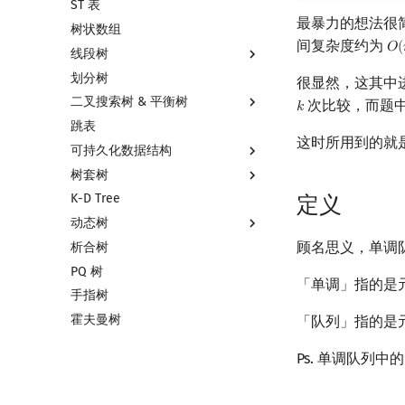
ST 表
左偏树
块状链表
最暴力的想法很
树状数组
树分块
间复杂度约为
𝑂
(
O
(
线段树
Sqrt Tree
划分树
线段树基础
很显然，这其中
二叉搜索树 & 平衡树
线段树合并 & 分裂
次比较，而题
𝑘
k
跳表
李超线段树
二叉搜索树 & 平衡树
这时所用到的就
可持久化数据结构
猫树
Treap
树套树
区间最值操作 & 区间历史最值
Splay 树
可持久化数据结构简介
K-D Tree
Kinetic Tournament Tree
WBLT
可持久化线段树
线段树套线段树
定义
动态树
替罪羊树
可持久化块状数组
平衡树套线段树
顾名思义，单调
析合树
笛卡尔树
可持久化平衡树
线段树套平衡树
Link Cut Tree
PQ 树
Size Balanced Tree
可持久化字典树
树状数组套权值线段树
全局平衡二叉树
「单调」指的是
手指树
AVL 树
可持久化可并堆
分块套树状数组
Euler Tour Tree
霍夫曼树
红黑树
Top Tree
「队列」指的是
左偏红黑树
Ps. 单调队列
AA 树