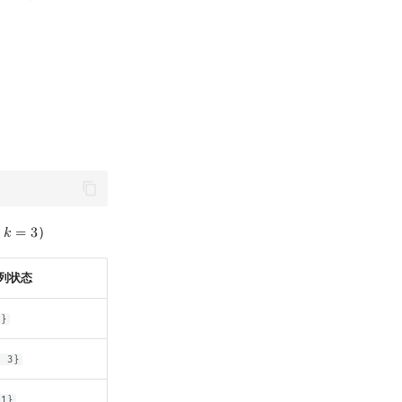
设
）
𝑘
=
3
k
=
3
列状态
1}
1 3}
-1}