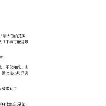
" 最大值的范围
队且不再可能是最
队尾．
数，不仅如此，由
，因此输出时只需
度被降到了
te 数组记录第
𝑖
i