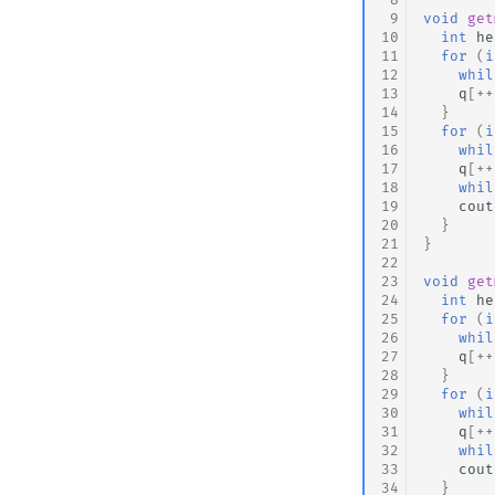
 9
void
get
10
int
he
11
for
(
i
12
whil
13
q
[
++
14
}
15
for
(
i
16
whil
17
q
[
++
18
whil
19
cout
20
}
21
}
22
23
void
get
24
int
he
25
for
(
i
26
whil
27
q
[
++
28
}
29
for
(
i
30
whil
31
q
[
++
32
whil
33
cout
34
}