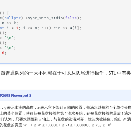
()
{
e
(
nullptr
)
->
sync_with_stdio
(
false
);
n
>>
k
;
nt
i
=
1
;
i
<=
n
;
i
++
)
cin
>>
a
[
i
];
();
<
'\n'
;
();
<
'\n'
;
0
;
"队列" 跟普通队列的一大不同就在于可以从队尾进行操作，STL 中
P2698 Flowerpot S
标，
表示水滴的高度，
表示它下落到
轴的位置．每滴水以每秒 1 个单位长
𝑦
𝑥
𝑥
y
x
x
上的某个位置，使得从被花盆接着的第 1 滴水开始，到被花盆接着的最后 1 滴
我们认为，只要水滴落到
轴上，与花盆的边沿对齐，就认为被接住．给出
滴
𝑥
𝑁
x
N
6
的花盆的宽度
．
𝑊
1
≤
𝑁
≤
1
0
0
0
0
0
,
1
≤
𝐷
≤
1
0
0
0
0
0
0
,
0
≤
𝑥
,
𝑦
≤
1
0
W
1
≤
N
≤
100000
,
1
≤
D
≤
1000000
,
0
≤
x
,
y
≤
10
6