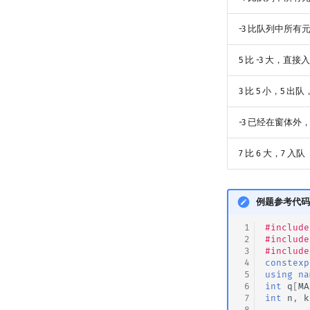
-3 比队列中所有
5 比 -3 大，直接
3 比 5 小，5 出队
-3 已经在窗体外，所
7 比 6 大，7 入队
例题参考代码
 1
#include
 2
#include
 3
#include
 4
constexp
 5
using
na
 6
int
q
[
MA
 7
int
n
,
k
 8