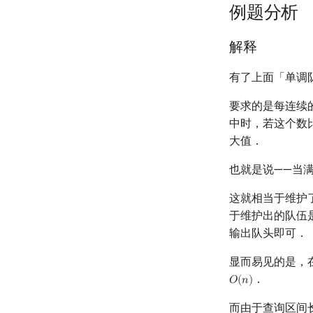
例题分析
解释
有了上面「单调
要求的是每连续
中时，若这个数
大值．
也就是说——当满
这就相当于维护
于维护出的队伍
输出队头即可．
显而易见的是，
．
𝑂
(
𝑛
)
O
(
n
)
而由于查询区间长