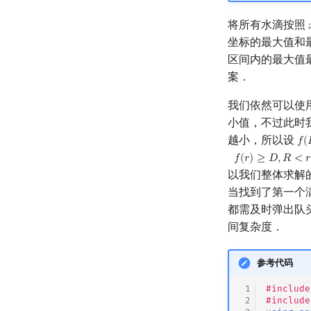
将所有水滴按照
坐标的最大值和
区间内的最大值
案．
我们依然可以使
小值，不过此时
越小，所以设
𝑓
(
f
(
R
𝑓
(
𝑟
)
≥
𝐷
,
𝑅
<
𝑟
以我们整体求解
当找到了第一个
都需及时弹出队
间复杂度．
参考代码
 1
#include
 2
#include