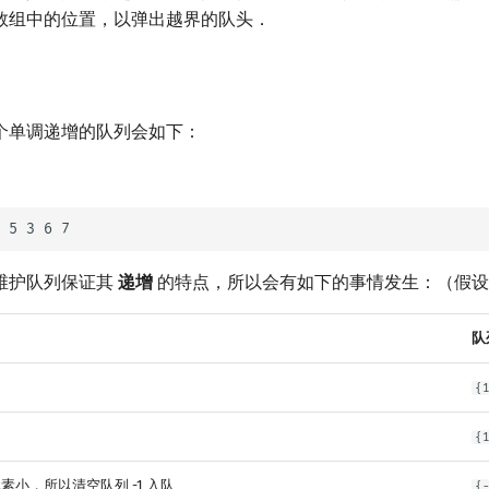
数组中的位置，以弹出越界的队头．
个单调递增的队列会如下：
维护队列保证其
递增
的特点，所以会有如下的事情发生：（假
队
{
{
元素小，所以清空队列 -1 入队
{