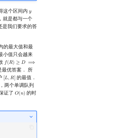
得这个区间内
𝑦
y
，就是都与一个
还是我们要求的答
内的最大值和最
最小值只会越来
故
𝑓
(
𝑅
)
≥
𝐷
⟹
f
(
R
)
≥
D
⟹
f
(
r
)
≥
D
,
R
<
r
≤
N
是最优答案． 所
护
的最值．
[
𝐿
,
𝑅
]
[
L
,
R
]
，两个单调队列
保证了
的时
𝑂
(
𝑛
)
O
(
n
)