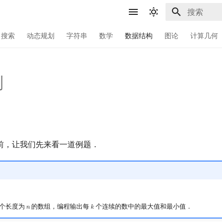
键入以开始
搜索
动态规划
字符串
数学
数据结构
图论
计算几何
列
前，让我们先来看一道例题．
个长度为
的数组，编程输出每
个连续的数中的最大值和最小值．
𝑛
𝑘
n
k