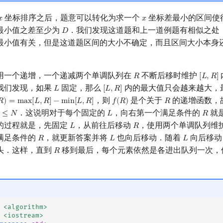
坐标排序之后，题意可以转化为求一个
坐标差最小的区间使
𝑥
𝑥
x
x
最小值之差至少为
．我们发现这道题和上一道例题有相似之处
𝐷
D
最小值有关，但是这道题区间的大小不确定，而且区间大小本身
用一个递增，一个递减两个单调队列在
不断后移时维护
𝑅
[
𝐿
,
𝑅
]
R
[
L
,
R
]
我们发现，如果
固定，那么
内的最大值只会越来越大，
𝐿
[
𝐿
,
𝑅
]
L
[
L
,
R
]
，则
是个关于
的递增函数，
𝑅
)
=
m
a
x
[
𝐿
,
𝑅
]
−
m
i
n
[
𝐿
,
𝑅
]
𝑓
(
𝑅
)
𝑅
)
=
max
[
L
,
R
]
−
min
[
L
,
R
]
f
(
R
)
R
．这说明对于每个固定的
，向右第一个满足条件的
就
≤
𝑁
𝐿
𝑅
L
R
的过程就是，先固定
，从前往后移动
，使用两个单调队列维
𝐿
𝑅
L
R
满足条件的
，就更新答案并将
也向后移动．随着
向后移动
𝑅
𝐿
𝐿
R
L
L
头．这样，直到
移到最后，每个元素依然是各进出队列一次，
𝑅
R
<algorithm>
<iostream>