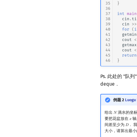
35
}
36
37
int
main
38
cin
.
ti
39
cin
>>
40
for
(
i
41
getmin
42
cout
<
43
getmax
44
cout
<
45
return
46
}
Ps. 此处的 
deque．
例题 2
Luogu 
给出
滴水的坐
𝑁
N
要把花盆放在
轴
𝑥
x
间差至少为
． 
𝐷
D
大小，请算出最小