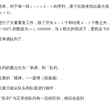
简单，对于每一段
的序列，逐个比较来找出最大值
𝑖
∼
𝑖
+
𝑘
−
1
i
∼
i
+
k
−
1
．
𝑛
×
𝑘
)
n
×
k
)
进行了大量重复工作，除了开头
个和结尾
个数之外，
𝑘
−
1
𝑘
−
1
k
−
1
k
−
1
中
的数据为
，当
稍大的情况下，显然会 TLE
1
0
0
%
𝑛
≤
1
0
0
0
0
0
0
𝑘
100
%
n
≤
1000000
k
是单调队列了．
队列的重点分为「单调」和「队列」．
元素的「规律」——递增（或递减）．
元素只能从队头和队尾进行操作．
中的 "队列" 与正常的队列有一定的区别，稍后会提到