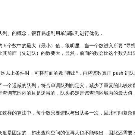
队列」的概念，很容易想到用单调队列进行优化．
的
个数中的最大（最小）值，很明显，当一个数进入所要 "寻找
𝑘
k
比其前面（先进队）的数要大，显然，前面的数会比这个数先出
足以上条件时，可将前面的数 "弹出"，再将该数真正 push 进
了一个递减的队列，符合单调队列的定义，减少了重复的比较次
是查询范围内的且是递减的，队头必定是该查询区域内的最大值
在这样的算法中，每个数只要进队与出队各一次，因此时间复杂
度是固定的，超出查询空间的值再大也不能输出，因此还需要 si