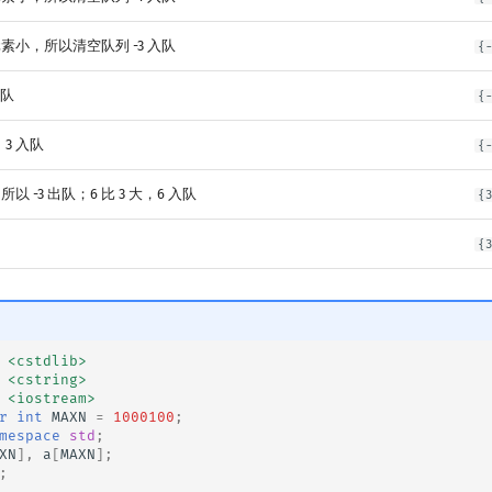
元素小，所以清空队列 -3 入队
{
入队
{
，3 入队
{
以 -3 出队；6 比 3 大，6 入队
{
{
<cstdlib>
<cstring>
<iostream>
r
int
MAXN
=
1000100
;
mespace
std
;
XN
],
a
[
MAXN
];
;