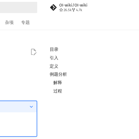
OI-wiki/OI-wiki
26.5k
4.7k
搜索
杂项
专题
目录
引入
定义
例题分析
解释
过程