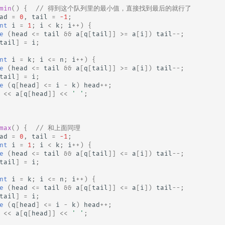
min
()
{
// 得到这个队列里的最小值，直接找到最后的就行了
ad
=
0
,
tail
=
-1
;
nt
i
=
1
;
i
<
k
;
i
++
)
{
e
(
head
<=
tail
&&
a
[
q
[
tail
]]
>=
a
[
i
])
tail
--
;
tail
]
=
i
;
nt
i
=
k
;
i
<=
n
;
i
++
)
{
e
(
head
<=
tail
&&
a
[
q
[
tail
]]
>=
a
[
i
])
tail
--
;
tail
]
=
i
;
e
(
q
[
head
]
<=
i
-
k
)
head
++
;
<<
a
[
q
[
head
]]
<<
' '
;
max
()
{
// 和上面同理
ad
=
0
,
tail
=
-1
;
nt
i
=
1
;
i
<
k
;
i
++
)
{
e
(
head
<=
tail
&&
a
[
q
[
tail
]]
<=
a
[
i
])
tail
--
;
tail
]
=
i
;
nt
i
=
k
;
i
<=
n
;
i
++
)
{
e
(
head
<=
tail
&&
a
[
q
[
tail
]]
<=
a
[
i
])
tail
--
;
tail
]
=
i
;
e
(
q
[
head
]
<=
i
-
k
)
head
++
;
<<
a
[
q
[
head
]]
<<
' '
;