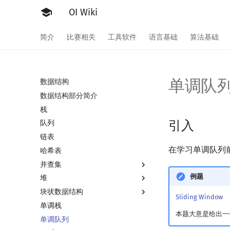
OI Wiki
简介
比赛相关
工具软件
语言基础
算法基础
单调队
数据结构
数据结构部分简介
栈
引入
队列
链表
在学习单调队列
哈希表
并查集
例题
堆
并查集
块状数据结构
并查集复杂度
堆简介
Sliding Window
单调栈
二叉堆
分块思想
本题大意是给出一
单调队列
配对堆
块状数组