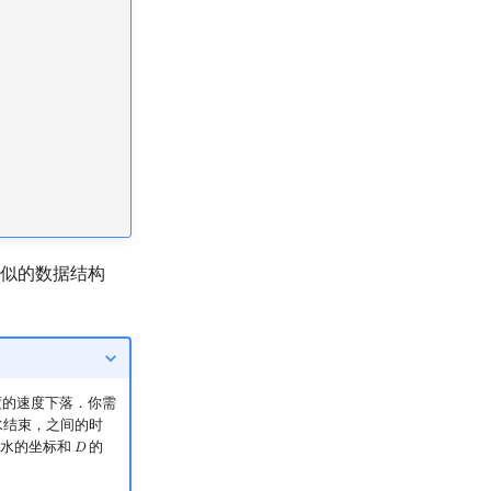
有类似的数据结构
度的速度下落．你需
水结束，之间的时
水的坐标和
的
𝐷
D