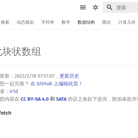
键入以开始
搜索
动态规划
字符串
数学
数据结构
图论
计算几何
化块状数组
更新：
2023/2/18 07:57:07
，
更新历史
？想一起完善？
在 GitHub 上编辑此页！
者：
Ir1d
全部内容在
CC BY-SA 4.0
和
SATA
协议之条款下提供，附加条款亦