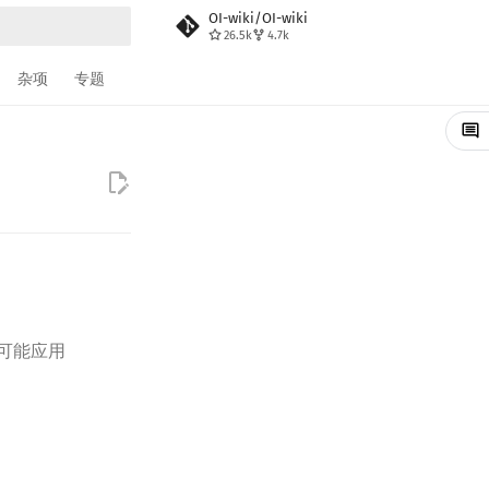
OI-wiki/OI-wiki
26.5k
4.7k
搜索
杂项
专题
可能应用