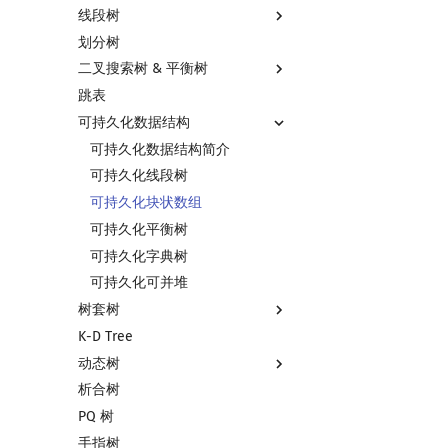
线段树
Sqrt Tree
划分树
线段树基础
二叉搜索树 & 平衡树
线段树合并 & 分裂
跳表
李超线段树
二叉搜索树 & 平衡树
可持久化数据结构
猫树
Treap
区间最值操作 & 区间历史最值
Splay 树
可持久化数据结构简介
Kinetic Tournament Tree
WBLT
可持久化线段树
替罪羊树
可持久化块状数组
笛卡尔树
可持久化平衡树
Size Balanced Tree
可持久化字典树
AVL 树
可持久化可并堆
树套树
红黑树
K-D Tree
左偏红黑树
线段树套线段树
动态树
AA 树
平衡树套线段树
析合树
线段树套平衡树
Link Cut Tree
PQ 树
树状数组套权值线段树
全局平衡二叉树
手指树
分块套树状数组
Euler Tour Tree