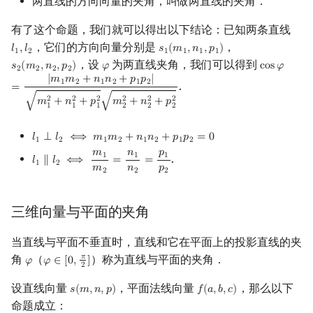
两直线的方向向量的夹角，叫做两直线的夹角．
矩阵树定理
Min_25 筛
有了这个命题，我们就可以得出以下结论：已知两条直线
LGV 引理
洲阁筛
，它们的方向向量分别是
，
𝑙
,
𝑙
𝑠
(
𝑚
,
𝑛
,
𝑝
)
l
1
,
l
2
s
1
(
m
1
,
n
1
,
p
1
)
1
2
1
1
1
1
，设
为两直线夹角，我们可以得到
𝑠
(
𝑚
,
𝑛
,
𝑝
)
𝜑
c
o
s
𝜑
s
2
(
m
2
,
n
2
,
p
2
)
φ
cos
φ
=
|
m
1
2
2
2
2
最大团搜索算法
类欧几里德算法
|
𝑚
𝑚
+
𝑛
𝑛
+
𝑝
𝑝
|
1
2
1
2
1
2
.
=
2
2
2
2
2
2
√
√
𝑚
+
𝑛
+
𝑝
𝑚
+
𝑛
+
𝑝
1
1
1
2
2
2
支配树
Meissel–Lehmer 算法
𝑙
⟂
𝑙
⟺
𝑚
𝑚
+
𝑛
𝑛
+
𝑝
𝑝
=
0
l
1
⟂
l
2
⟺
m
1
m
2
+
n
1
n
2
+
p
1
p
2
=
0
1
2
1
2
1
2
1
2
图上随机游走
连分数
𝑚
𝑛
𝑝
1
1
1
.
𝑙
∥
𝑙
⟺
=
=
l
1
∥
l
2
⟺
m
1
m
2
=
n
1
n
2
=
p
1
p
2
1
2
𝑚
𝑛
𝑝
2
2
2
Stern–Brocot 树与 Farey
三维向量与平面的夹角
二次域
当直线与平面不垂直时，直线和它在平面上的投影直线的夹
Pell 方程
角
（
）称为直线与平面的夹角．
𝜋
𝜑
𝜑
∈
[
0
,
]
φ
φ
∈
[
0
,
π
2
]
2
设直线向量
，平面法线向量
，那么以下
𝑠
(
𝑚
,
𝑛
,
𝑝
)
𝑓
(
𝑎
,
𝑏
,
𝑐
)
s
(
m
,
n
,
p
)
f
(
a
,
b
,
c
)
命题成立：