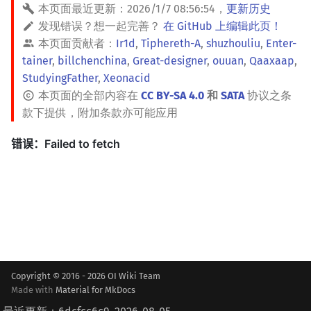
本页面最近更新：
2026/1/7 08:56:54
，
更新历史
发现错误？想一起完善？
在 GitHub 上编辑此页！
本页面贡献者：
Ir1d
,
Tiphereth-A
,
shuzhouliu
,
Enter-
tainer
,
billchenchina
,
Great-designer
,
ouuan
,
Qaaxaap
,
StudyingFather
,
Xeonacid
本页面的全部内容在
CC BY-SA 4.0
和
SATA
协议之条
款下提供，附加条款亦可能应用
Copyright © 2016 - 2026 OI Wiki Team
Made with
Material for MkDocs