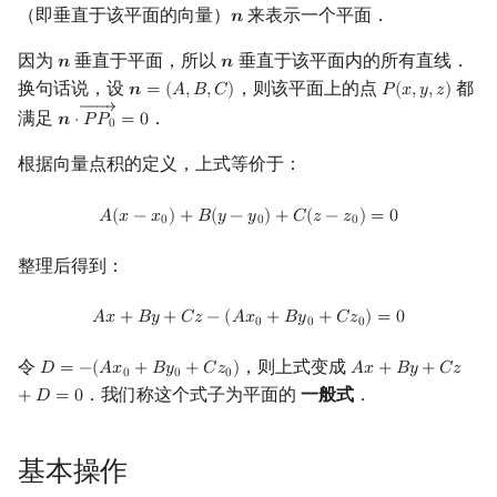
点到平面的距离
（即垂直于该平面的向量）
来表示一个平面．
𝒏
n
镜像站列表
Special Judge
Java 速成
前缀和 & 差分
IDA*
状压 DP
Boyer–Moore 算法
置换和排列
块状数据结构
拓扑排序
有限状态自动机
Dev-C++
文件操作
Lambda 表达式
归并排序
裴蜀定理 & 一次不定方程
多项式多点求值|快速插值
贝尔数
线性基
AVL 树
虚树
因为
直线与平面的交点
垂直于平面，所以
垂直于该平面内的所有直线．
𝒏
𝒏
n
n
致谢
Testlib
Java 进阶
二分
回溯法
数位 DP
Z 函数（扩展 KMP）
弧度制与坐标系
单调栈
最短路问题
计算理论基础
换句话说，设
，则该平面上的点
CLion
pb_ds
堆排序
费马小定理 & 欧拉定理
多项式初等函数
伯努利数
线性映射
红黑树
树分治
都
𝒏
=
(
𝐴
,
𝐵
,
𝐶
)
𝑃
(
𝑥
,
𝑦
,
𝑧
)
n
=
(
A
,
B
,
C
)
P
(
x
,
y
,
z
)
←←←←←
→
立体几何定理
满足
．
𝒏
⋅
𝑃
𝑃
=
0
n
⋅
P
P
0
→
=
0
0
Polygon
倍增
Dancing Links
插头 DP
AC 自动机
复数
单调队列
生成树问题
字节顺序
Geany
编译优化
桶排序
模逆元
常系数齐次线性递推
Entringer Number
特征多项式
左偏红黑树
动态树分治
根据向量点积的定义，上式等价于：
三正弦定理
OJ 工具
构造
Alpha–Beta 剪枝
计数 DP
后缀数组 (SA)
数论
ST 表
斯坦纳树
约瑟夫问题
Xcode
希尔排序
线性同余方程
多项式平移|连续点值平移
Eulerian Number
对角化
AA 树
AHU 算法
A
(
x
−
x
0
)
+
B
(
y
−
y
0
)
+
C
(
z
−
z
0
)
=
0
𝐴
(
𝑥
−
𝑥
)
+
𝐵
(
𝑦
−
𝑦
)
+
𝐶
(
𝑧
−
𝑧
)
=
0
三余弦定理
0
0
0
LaTeX 入门
优化
动态 DP
后缀自动机 (SAM)
多项式与生成函数
树状数组
拆点
表达式求值
GUIDE
锦标赛排序
中国剩余定理
符号化方法
分拆数
Jordan标准型
树哈希
整理后得到：
参考资料
Git
概率 DP
后缀平衡树
组合数学
线段树
连通性相关
在一台机器上规划任务
Sublime Text
Tim 排序
升幂引理
Lagrange 反演
范德蒙德卷积
树上随机游走
A
x
+
B
y
+
C
z
−
(
A
x
0
+
B
y
0
+
C
z
0
)
=
0
𝐴
𝑥
+
𝐵
𝑦
+
𝐶
𝑧
−
(
𝐴
𝑥
+
𝐵
𝑦
+
𝐶
𝑧
)
=
0
0
0
0
DP 套 DP
广义后缀自动机
线性代数
划分树
环计数问题
主元素问题
CP Editor
排序相关 STL
阶乘取模
形式幂级数复合|复合逆
Pólya 计数
令
，则上式变成
𝐷
=
−
(
𝐴
𝑥
+
𝐵
𝑦
+
𝐶
𝑧
)
𝐴
𝑥
+
𝐵
𝑦
+
𝐶
𝑧
D
=
−
(
A
x
0
+
B
y
0
+
C
z
0
)
A
x
+
B
y
+
C
z
+
D
=
0
0
0
0
．我们称这个式子为平面的
一般式
．
+
𝐷
=
0
DP 优化
后缀树
线性规划
二叉搜索树 & 平衡树
最小环
Garsia–Wachs 算法
Code::Blocks
排序应用
卢卡斯定理
普通生成函数
图论计数
基本操作
其它 DP 方法
Manacher
抽象代数
跳表
2-SAT
15-puzzle
同余方程
指数生成函数