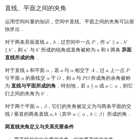
回文树
概率论
可持久化数据结构
欧拉图
Kahan 求和
二次剩余
直线、平面之间的夹角
运用空间向量的知识，空间中直线、平面之间的夹角可以很
序列自动机
博弈论
树套树
哈密顿图
珂朵莉树/颜色段均摊
阶 & 原根
快求出．
最小表示法
数值算法
K-D Tree
二分图
空间优化简介
离散对数
对于两条异面直线
，
，过空间中一点
，作
，
′
′
𝑎
𝑏
𝑃
𝑎
∥
𝑎
𝑏
a
b
P
a
′
∥
a
b
′
∥
b
′
，则
与
所成的锐角或直角被称为
和
两条
异面
′
′
′
∥
𝑏
𝑎
𝑏
𝑎
𝑏
a
′
b
′
a
b
Lyndon 分解
序理论
动态树
平面图
高次剩余 & 单位根
直线所成的角
．
Main–Lorentz 算法
杨氏矩阵
析合树
弦图
数论分块
对于直线
和平面
，若
与
相交于
，过
上一点
𝑎
𝛼
𝑎
𝛼
𝐴
𝑎
𝑃
a
α
a
α
A
a
P
引平面
的垂线交
于
，则
与
所成角的余角被称
𝛼
𝛼
𝑂
𝑎
𝑃
𝑂
α
α
O
a
P
O
拟阵
PQ 树
图的着色
狄利克雷卷积
为
直线与平面所成的角
．特别地，若
或
，则它
𝑎
∥
𝛼
𝑎
⊂
𝛼
a
∥
α
a
⊂
α
们之间的夹角为
．
∘
0
0
∘
Berlekamp–Massey 算法
手指树
网络流
莫比乌斯反演
对于两个平面
，
，它们的夹角被定义为与两条平面的交
𝛼
𝛽
α
β
霍夫曼树
图的匹配
杜教筛
线
垂直的两条直线
（其中
，
）所成的角．
𝑙
𝑎
,
𝑏
𝑎
⊂
𝛼
𝑏
⊂
𝛽
l
a
,
b
a
⊂
α
b
⊂
β
两直线夹角定义与关系充要条件
Prüfer 序列
Powerful Number 筛