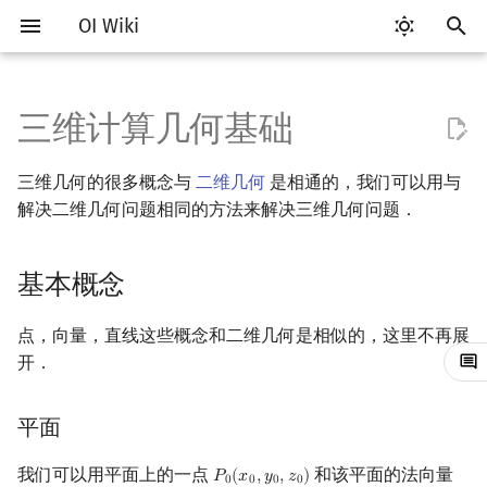
OI Wiki
键
入
三维计算几何基础
Getting Started
比赛相关简介
工具软件简介
语言基础简介
算法基础简介
搜索部分简介
动态规划部分简介
字符串部分简介
数学部分简介
数据结构部分简介
图论部分简介
基本概念
杂项简介
RMQ
OI 赛事与赛制
题型概述
读入、输出优化
Vim
评测工具简介
Testlib 简介
Hello, World!
C++ 标准库简介
类
复杂度简介
排序简介
DP 优化简介
后缀数组简介
数字系统简介
数论基础
多项式与生成函数简介
排列组合
线性代数简介
线性规划基础
基本概念
基本概念
博弈论简介
插值
并查集
堆简介
分块思想
线段树基础
二叉搜索树 & 平衡树
可持久化数据结构简介
线段树套线段树
Link Cut Tree
树基础
最短路
最小生成树
强连通分量
网络流简介
图匹配
离线算法简介
随机函数
以
三维几何的很多概念与
二维几何
是相通的，我们可以用与
开
关于本项目
赛事
代码编辑工具
C++ 基础
复杂度
DFS（搜索）
动态规划基础
字符串基础
布尔代数
栈
图论相关概念
离散化
并查集应用
平面
ICPC/CCPC 赛事与赛制
交互题
分段打表
Emacs
Arbiter
通用
C++ 语法基础
STL 容器
命名空间
均摊复杂度
选择排序
单调队列/单调栈优化
最优原地后缀排序算法
进位制
模算术简介
代数基本定理
抽屉原理
向量
单纯形法
群论
条件概率与独立性
公平组合游戏
数值积分
并查集复杂度
二叉堆
块状数组
线段树合并 & 分裂
Treap
可持久化线段树
平衡树套线段树
全局平衡二叉树
树的直径
差分约束
最小树形图
双连通分量
最大流
二分图最大匹配
CDQ 分治
随机化技巧
解决二维几何问题相同的方法来解决三维几何问题．
始
如何参与
题型
评测工具
C++ 标准库
枚举
BFS（搜索）
记忆化搜索
标准库
数字系统
队列
图的存储
基本操作
双指针
括号序列
常见错误
VS Code
Cena
Generator
变量
STL 算法
值类别
冒泡排序
斜率优化
平衡三进制
素数
快速傅里叶变换
容斥原理
内积和外积
环论
随机变量
零和游戏
高斯消元
配对堆
块状链表
李超线段树
Splay 树
可持久化块状数组
线段树套平衡树
Euler Tour Tree
树的中心
k 短路
最小直径生成树
割点和桥
最小割
二分图最大权匹配
整体二分
爬山算法
搜
基本概念
OI Wiki 不是什么
学习路线
命令行
C++ 进阶
模拟
双向搜索
背包 DP
字符串匹配
位操作
链表
DFS（图论）
离线算法
线段树与离线询问
直线、平面之间的夹角
常见技巧
Atom
CCR Plus
Validator
运算
bitset
重载运算符
插入排序
四边形不等式优化
格雷码
最大公约数
快速数论变换
斐波那契数列
矩阵
域论
随机变量的数字特征
非公平组合游戏
牛顿迭代法
左偏树
树分块
猫树
WBLT
可持久化平衡树
树状数组套权值线段树
Top Tree
树的重心
同余最短路
圆方树
费用流
一般图最大匹配
莫队算法
模拟退火
索
点，向量，直线这些概念和二维几何是相似的，这里不再展
格式手册
学习资源
命令行编译与调试
C++ 与其他常用语言的区别
递归 & 分治
启发式搜索
区间 DP
字符串哈希
二进制集合操作
哈希表
BFS（图论）
分数规划
两直线夹角定义与关系充
Eclipse
Lemon
Interactor
流程控制语句
string
引用
计数排序
Slope Trick 优化
欧拉函数
快速沃尔什变换
错位排列
初等变换
Schreier–Sims 算法
概率不等式
Sqrt Tree
区间最值操作 & 区间历史
替罪羊树
可持久化字典树
分块套树状数组
最近公共祖先
点/边连通度
上下界网络流
一般图最大权匹配
开．
要条件
值
数学符号表
技巧
编译器
Pascal 转 C++ 急救
贪心
A*
DAG 上的 DP
字典树 (Trie)
高精度计算
并查集
树上问题
随机化
Notepad++
Checker
高级数据类型
pair
常量
基数排序
WQS 二分
筛法
Chirp Z 变换
卡特兰数
行列式
笛卡尔树
可持久化可并堆
树链剖分
Stoer–Wagner 算法
稳定匹配
平面
三维向量与平面的夹角
Kinetic Tournament Tree
F.A.Q.
出题
WSL (Windows 10)
Python 速成
排序
迭代加深搜索
树形 DP
前缀函数与 KMP 算法
快速幂
堆
有向无环图
悬线法
Kate
函数
新版 C++ 特性
快速排序
状态设计优化
分解质因数
多项式牛顿迭代
斯特林数
线性空间
Size Balanced Tree
树上启发式合并
我们可以用平面上的一点
和该平面的法向量
𝑃
(
𝑥
,
𝑦
,
𝑧
)
P
0
(
x
0
,
y
0
,
z
0
)
0
0
0
0