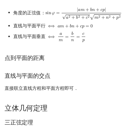
|
𝑎
𝑚
+
𝑏
𝑛
+
𝑐
𝑝
|
角度的正弦值：
s
i
n
𝜑
=
sin
φ
=
|
a
m
+
b
n
+
c
p
|
a
2
+
b
2
+
c
2
m
2
+
n
2
+
p
2
√
√
2
2
2
2
2
2
𝑎
+
𝑏
+
𝑐
𝑚
+
𝑛
+
𝑝
直线与平面平行
⟺
𝑎
𝑚
+
𝑏
𝑛
+
𝑐
𝑝
=
0
⟺
a
m
+
b
n
+
c
p
=
0
𝑎
𝑏
𝑐
直线与平面垂直
⟺
=
=
⟺
a
m
=
b
n
=
c
p
𝑚
𝑛
𝑝
点到平面的距离
直线与平面的交点
直接联立直线方程和平面方程即可．
立体几何定理
三正弦定理