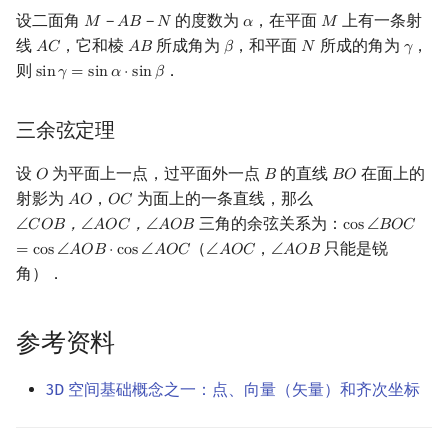
设二面角
的度数为
，在平面
上有一条射
𝑀
－
𝐴
𝐵
－
𝑁
𝛼
𝑀
M
－
A
B
－
N
α
M
线
，它和棱
所成角为
，和平面
所成的角为
，
𝐴
𝐶
𝐴
𝐵
𝛽
𝑁
𝛾
A
C
A
B
β
N
γ
则
．
s
i
n
𝛾
=
s
i
n
𝛼
⋅
s
i
n
𝛽
sin
γ
=
sin
α
⋅
sin
β
三余弦定理
设
为平面上一点，过平面外一点
的直线
在面上的
𝑂
𝐵
𝐵
𝑂
O
B
B
O
射影为
，
为面上的一条直线，那么
𝐴
𝑂
𝑂
𝐶
A
O
O
C
三角的余弦关系为：
∠
𝐶
𝑂
𝐵
，
∠
𝐴
𝑂
𝐶
，
∠
𝐴
𝑂
𝐵
c
o
s
∠
𝐵
𝑂
𝐶
∠
C
O
B
，
∠
A
O
C
，
∠
A
O
B
cos
∠
B
O
C
=
cos
（
，
只能是锐
=
c
o
s
∠
𝐴
𝑂
𝐵
⋅
c
o
s
∠
𝐴
𝑂
𝐶
∠
𝐴
𝑂
𝐶
∠
𝐴
𝑂
𝐵
∠
A
O
C
∠
A
O
B
角）．
参考资料
3D 空间基础概念之一：点、向量（矢量）和齐次坐标