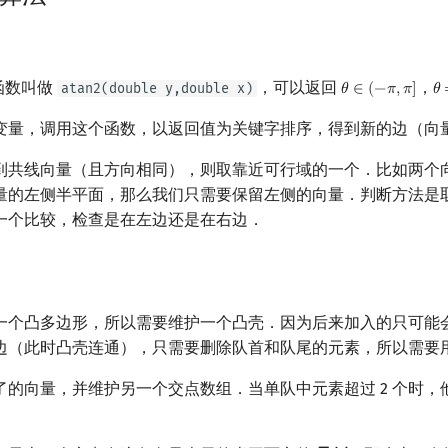
函数叫做
，可以返回
，
atan2(double y,double x)
𝜃
∈
(
−
𝜋
,
𝜋
]
𝜃
θ
∈
(
−
π
,
π
]
θ
变量，调用这个函数，以返回值为关键字排序，得到新的边（向
到共线向量（且方向相同），则取靠近可行域的一个．比如两个
量的左侧半平面，那么我们只需要保留左侧的向量．判断方法是
一个比较，检查是在左边还是在右边．
一个凸多边形，所以需要维护一个凸壳．因为后来加入的只可能
边（此时凸壳连通），只需要删除队首和队尾的元素，所以需要
了的向量，并维护另一个交点数组．当单队中元素超过 2 个时，