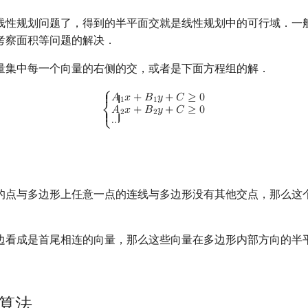
线性规划问题了，得到的半平面交就是线性规划中的可行域．一
考察面积等问题的解决．
量集中每一个向量的右侧的交，或者是下面方程组的解．
{
A
1
x
+
B
1
y
+
C
≥
0
A
2
x
+
B
2
y
+
C
≥
0
⋯
⎧
𝐴
𝑥
+
𝐵
𝑦
+
𝐶
≥
0
{ {
1
1
𝐴
𝑥
+
𝐵
𝑦
+
𝐶
≥
0
2
2
⎨
{ {
⋯
⎩
的点与多边形上任意一点的连线与多边形没有其他交点，那么这
边看成是首尾相连的向量，那么这些向量在多边形内部方向的半
I 算法