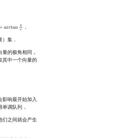
𝑦
．
=
a
r
c
t
a
n
=
arctan
y
x
𝑥
量）集．
向量的极角相同，
取其中一个向量的
会影响最开始加入
用单调队列．
他们之间就会产生