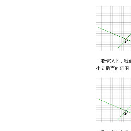
一般情况下，我
小
后面的范围
𝑣
v
→