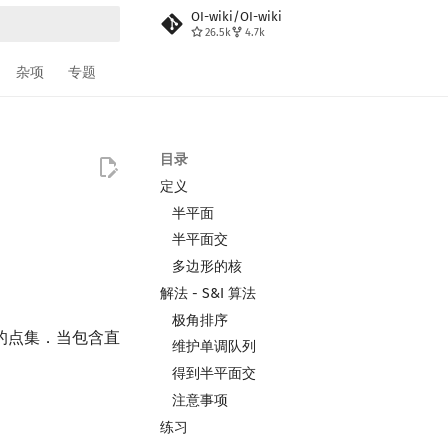
OI-wiki/OI-wiki
26.5k
4.7k
搜索
杂项
专题
目录
定义
半平面
半平面交
多边形的核
解法 - S&I 算法
极角排序
的点集．当包含直
维护单调队列
得到半平面交
注意事项
练习