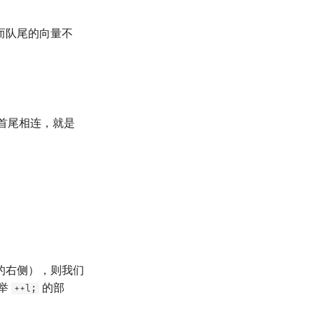
而队尾的向量不
首尾相连，就是
的右侧），则我们
举
的部
++l;