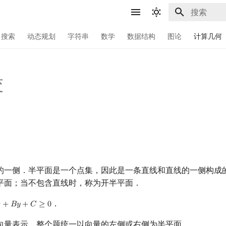
键入以开始
搜索
动态规划
字符串
数学
数据结构
图论
计算几何
交
的一侧．半平面是一个点集，因此是一条直线和直线的一侧构成
平面；当不包含直线时，称为开半平面．
．

+
𝐵
𝑦
+
𝐶
≥
0
+
B
y
+
C
≥
0
向量表示，整个题统一以向量的左侧或右侧为半平面．