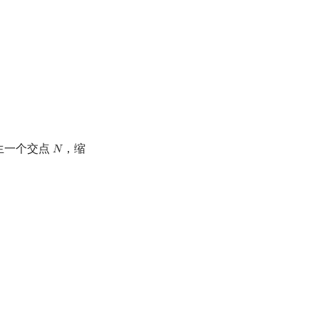
生一个交点
，缩
𝑁
N