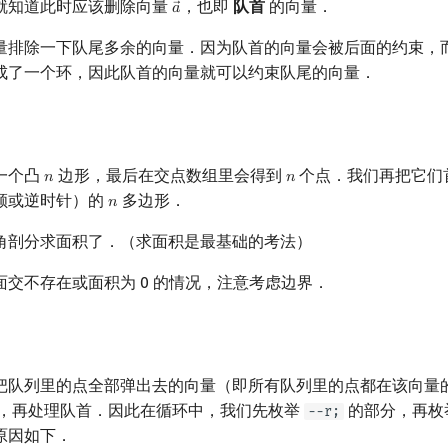
就知道此时应该删除向量
，也即
队首
的向量．
𝑎
a
→
量排除一下队尾多余的向量．因为队首的向量会被后面的约束，
成了一个环，因此队首的向量就可以约束队尾的向量．
一个凸
边形，最后在交点数组里会得到
个点．我们再把它们
𝑛
𝑛
n
n
顺或逆时针）的
多边形．
𝑛
n
角剖分求面积了．（求面积是最基础的考法）
交不存在或面积为 0 的情况，注意考虑边界．
把队列里的点全部弹出去的向量（即所有队列里的点都在该向量
，再处理队首．因此在循环中，我们先枚举
的部分，再枚
--r;
原因如下．