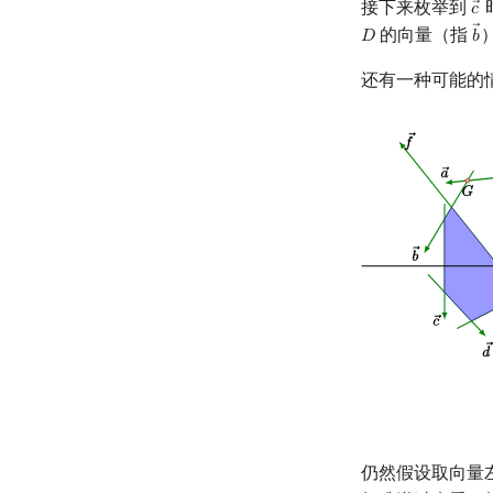
接下来枚举到
𝑐
c
的向量（指
𝐷
𝑏
D
b
还有一种可能的
仍然假设取向量