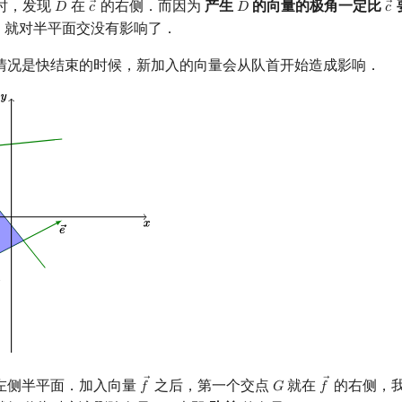
时，发现
在
的右侧．而因为
产生
的向量的极角一定比
𝐷
𝑐
𝐷
𝑐
→
D
c
→
D
c
）就对半平面交没有影响了．
→
情况是快结束的时候，新加入的向量会从队首开始造成影响．
左侧半平面．加入向量
之后，第一个交点
就在
的右侧，
𝑓
𝐺
𝑓
f
→
G
f
→