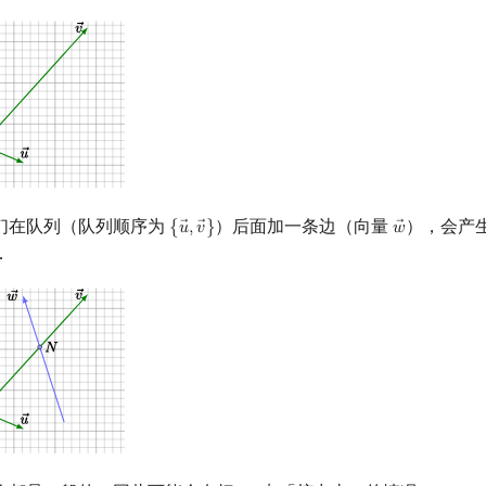
们在队列（队列顺序为
）后面加一条边（向量
），会产
{
𝑢
,
𝑣
}
𝑤
{
u
→
,
v
→
}
w
→
．