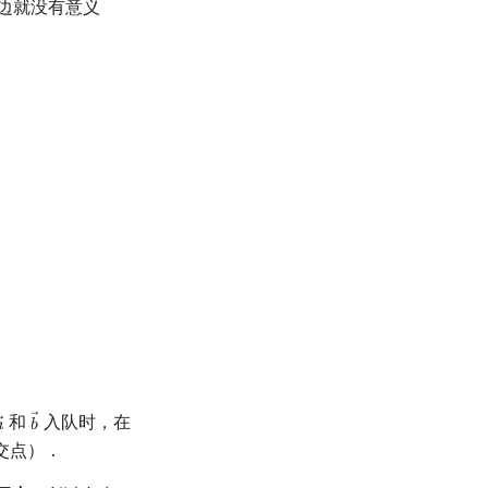
边就没有意义
和
入队时，在

𝑏
a
→
b
→
交点）．