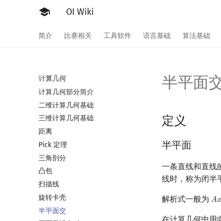
OI Wiki
简介
比赛相关
工具软件
语言基础
算法基础
半平面
计算几何
计算几何部分简介
二维计算几何基础
定义
三维计算几何基础
距离
半平面
Pick 定理
三角剖分
一条直线和直线
凸包
线时，称为闭半
扫描线
旋转卡壳
解析式一般为
𝐴

A
x
半平面交
在计算几何中用