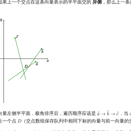
如果上一个交点在这条向量表示的半平面交的
异侧
，那么上一条
向量左侧半平面．极角排序后，遍历顺序应该是
．当
𝑎
→
𝑏
→
𝑐

a
→
→
b
→
→
c
→
生一个点
（交点数组保存队列中相同下标的向量与前一向量的
𝐷
D