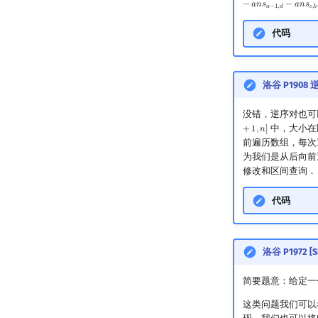
−
𝑎
𝑛
𝑠
−
𝑎
𝑛
𝑠
𝑎
−
1
,
𝑑
𝑐
,
𝑏
代码
洛谷 P1908
没错，逆序对也可
中，大小在
+
1
,
𝑛
]
前遍历数组，每次
为我们是从后向前
修改和区间查询．
代码
洛谷 P1972 [
简要题意：给定一
这类问题我们可以