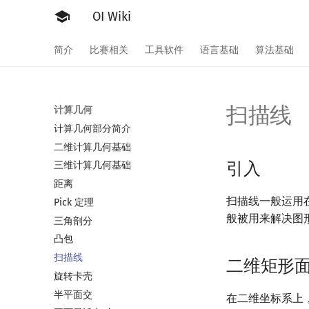
OI Wiki
简介
比赛相关
工具软件
语言基础
算法基础
扫描线
计算几何
计算几何部分简介
二维计算几何基础
引入
三维计算几何基础
距离
扫描线一般运用
Pick 定理
般被用来解决图
三角剖分
凸包
扫描线
二维矩形
旋转卡壳
半平面交
在二维坐标系上