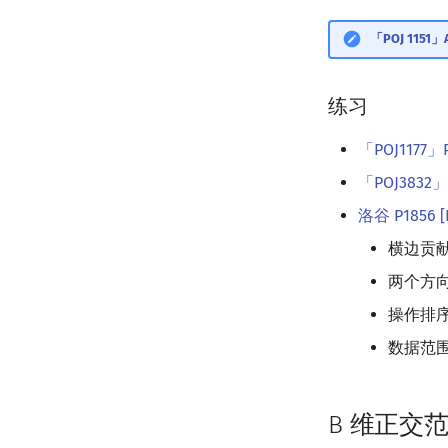
「POJ 1151」A
练习
「POJ1177」P
「POJ3832」P
洛谷 P1856 [
横边贡
两个方
操作排
数据范
B 维正交