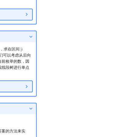
，求在区间
[
𝑖
[
i
+
1
,
n
]
们可以考虑从后向
当前枚举的数，因
或线段树进行单点
答案的方法来实