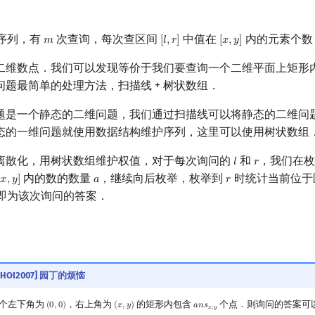
序列，有
次查询，每次查区间
中值在
内的元素个数
𝑚
[
𝑙
,
𝑟
]
[
𝑥
,
𝑦
]
m
[
l
,
r
]
[
x
,
y
]
二维数点．我们可以发现等价于我们要查询一个二维平面上矩形
题最简单的处理方法，扫描线 + 树状数组．
题是一个静态的二维问题，我们通过扫描线可以将静态的二维问
态的一维问题就使用数据结构维护序列，这里可以使用树状数组
离散化，用树状数组维护权值，对于每次询问的
和
，我们在
𝑙
𝑟
l
r
内的数的数量
，继续向后枚举，枚举到
时统计当前位于
𝑥
,
𝑦
]
𝑎
𝑟
[
x
,
y
]
a
r
即为该次询问的答案．
[SHOI2007] 园丁的烦恼
个左下角为
，右上角为
的矩形内包含
个点．则询问的答案可
(
0
,
0
)
(
𝑥
,
𝑦
)
𝑎
𝑛
𝑠
(
0
,
0
)
(
x
,
y
)
a
n
s
x
,
y
𝑥
,
𝑦