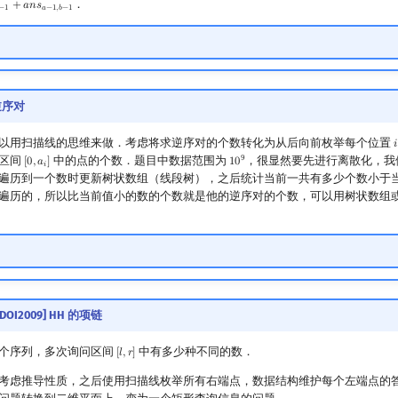
．
+
𝑎
𝑛
𝑠
−
1
𝑎
−
1
,
𝑏
−
1
 逆序对
以用扫描线的思维来做．考虑将求逆序对的个数转化为从后向前枚举每个位置
𝑖
i
9
区间
中的点的个数．题目中数据范围为
，很显然要先进行离散化，我
[
0
,
𝑎
]
1
0
[
0
,
a
i
]
10
9
𝑖
遍历到一个数时更新树状数组（线段树），之后统计当前一共有多少个数小于
遍历的，所以比当前值小的数的个数就是他的逆序对的个数，可以用树状数组
SDOI2009] HH 的项链
个序列，多次询问区间
中有多少种不同的数．
[
𝑙
,
𝑟
]
[
l
,
r
]
考虑推导性质，之后使用扫描线枚举所有右端点，数据结构维护每个左端点的