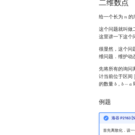
二维数点
给一个长为
的
𝑛
n
这个问题就叫做
这里讲一下这个问
很显然，这个问
维问题．维护动
先将所有的询问
计当前位于区间
[
的数量
，
𝑏
𝑏
−
𝑎
b
b
−
a
例题
洛谷 P2163 
首先离散化．设一