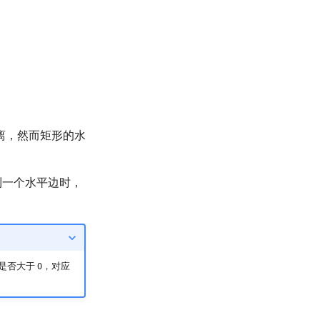
离，然而矩形的水
到一个水平边时，
是否大于 0，对应