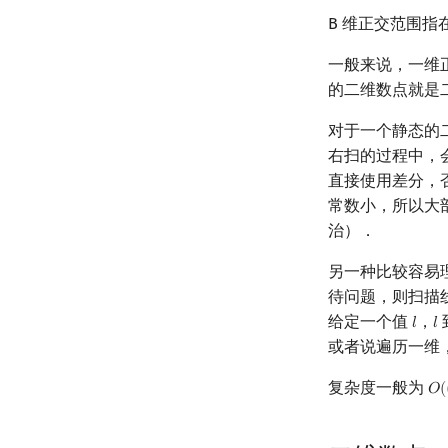
B 维正交范围指
一般来说，一维
的二维数点就是
对于一个静态的
右扫的过程中，
直接使用差分，
常数小，所以大
治）．
另一种比较容易
待问题，则扫描
给定一个值
，
𝑙
𝑙
l
l
或者说遍历一维
复杂度一般为
𝑂
(
O
(