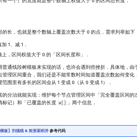
只有一个）的宽度就是整个数轴上权值大于 0 的区间总长度．
形的长，也就是整个数轴上覆盖次数大于 0 的点．需求列举如下
加 1、减 1．
上，区间权值大于 0 的「区间长度和」．
用普通线段树模板来实现的话，也许会遇到些挫折．具体地，由
点管理区间重合，我们还是不能常数时间知道覆盖次数如何变化
围里有多长的区间会从 1 变成 0（从 0 变成 1）．
素的分治就能实现：维护每个节点管理区间中「完全覆盖区间的
惰标记）和「已覆盖的长度
」两个信息．
w[]
0【模板】扫描线 & 矩形面积并
参考代码