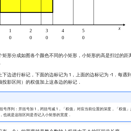
个矩形分成如图各个颜色不同的小矩形，小矩形的高是扫过的距
．
下边进行标记，下面的边标记为 1，上面的边标记为 -1．每遇
轴投影区间）的权值加上这条边的标记．
括号序列：开括号加 1，闭括号减 1，「权值」对应当前位置的深度，「权值」
，也就是这段区间是否记入小矩形的宽度．