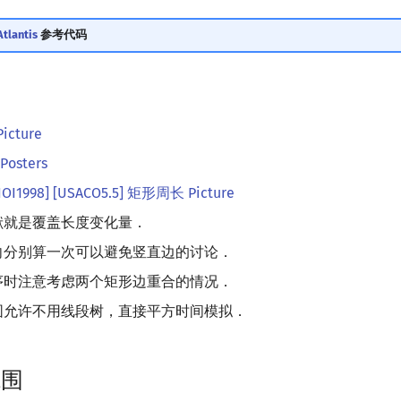
tlantis
参考代码
icture
osters
IOI1998] [USACO5.5] 矩形周长 Picture
献就是覆盖长度变化量．
向分别算一次可以避免竖直边的讨论．
序时注意考虑两个矩形边重合的情况．
围允许不用线段树，直接平方时间模拟．
范围