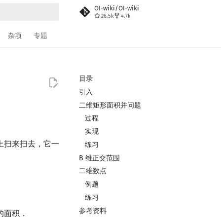
OI-wiki/OI-wiki
26.5k
4.7k
搜索
杂项
专题
目录
引入
二维矩形面积并问题
过程
实现
上扫来扫去，它一
练习
B 维正交范围
二维数点
例题
练习
参考资料
的面积．