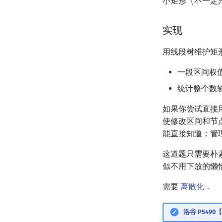
小矩形（不一定
实现
用线段树维护矩
一段区间权值
统计整个数轴
如果你尝试直接
使修改区间和节
能直接知道：管理范
这道题只需要朴
似不用下放的懒
需要
离散化
．
洛谷 P549