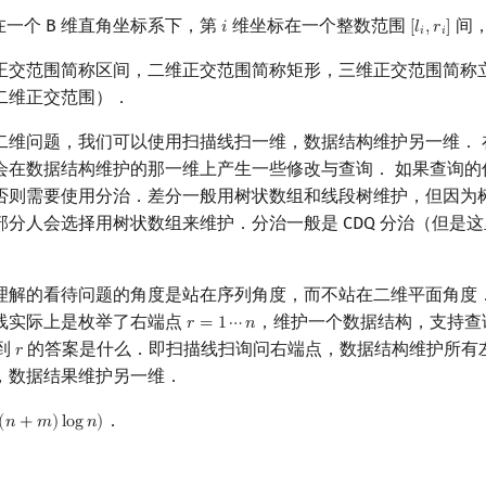
在一个 B 维直角坐标系下，第
维坐标在一个整数范围
间
𝑖
[
𝑙
,
𝑟
]
i
[
l
i
,
r
i
]
𝑖
𝑖
正交范围简称区间，二维正交范围简称矩形，三维正交范围简称
二维正交范围）．
二维问题，我们可以使用扫描线扫一维，数据结构维护另一维． 
会在数据结构维护的那一维上产生一些修改与查询． 如果查询的
否则需要使用分治．差分一般用树状数组和线段树维护，但因为
部分人会选择用树状数组来维护．分治一般是 CDQ 分治（但是
理解的看待问题的角度是站在序列角度，而不站在二维平面角度
线实际上是枚举了右端点
，维护一个数据结构，支持查
𝑟
=
1
⋯
𝑛
r
=
1
⋯
n
到
的答案是什么．即扫描线扫询问右端点，数据结构维护所有
𝑟
r
，数据结果维护另一维．
．
(
𝑛
+
𝑚
)
l
o
g
𝑛
)
(
n
+
m
)
log
n
)