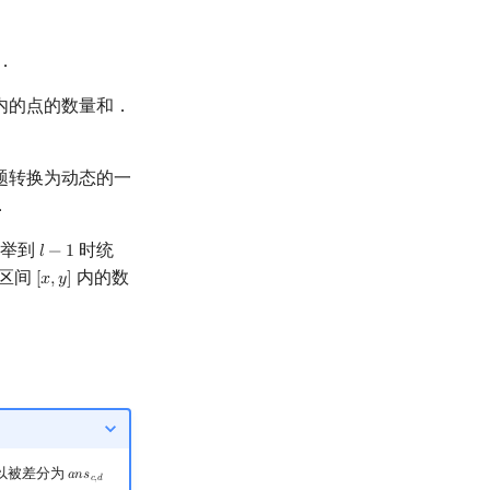
．
内的点的数量和．
题转换为动态的一
．
枚举到
时统
𝑙
−
1
l
−
1
区间
内的数
[
𝑥
,
𝑦
]
[
x
,
y
]
以被差分为
𝑎
𝑛
𝑠
a
n
s
c
,
d
−
a
n
s
a
−
1
,
d
−
a
n
s
c
,
b
−
1
+
a
n
s
a
−
1
,
b
−
1
𝑐
,
𝑑