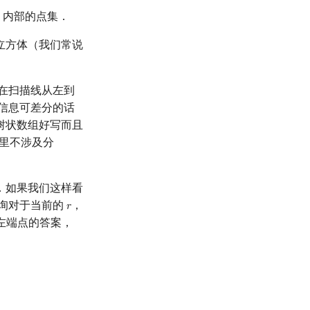
，内部的点集．
立方体（我们常说
在扫描线从左到
信息可差分的话
树状数组好写而且
这里不涉及分
．如果我们这样看
询对于当前的
，
𝑟
r
左端点的答案，