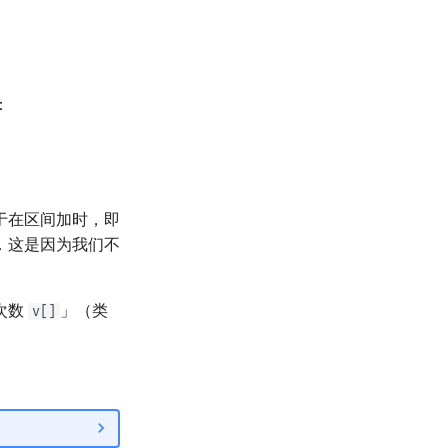
：
于在区间加时，即
．这是因为我们不
次数
」（类
v[]