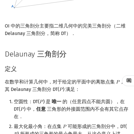
镜像站列表
Special Judge
Java 速成
前缀和 & 差分
IDA*
状压 DP
Boyer–Moore 算法
置换和排列
块状数据结构
拓扑排序
参考资料与拓展阅读
有限状态自动机
Dev-C++
文件操作
Lambda 表达式
归并排序
裴蜀定理 & 一次不定方程
多项式多点求值|快速插值
贝尔数
线性基
AVL 树
虚树
致谢
Testlib
Java 进阶
二分
回溯法
数位 DP
Z 函数（扩展 KMP）
弧度制与坐标系
单调栈
最短路问题
计算理论基础
CLion
pb_ds
堆排序
费马小定理 & 欧拉定理
多项式初等函数
伯努利数
线性映射
红黑树
树分治
OI 中的三角剖分主要指二维几何中的完美三角剖分（二维
Delaunay 三角剖分，简称 DT）．
Polygon
倍增
Dancing Links
插头 DP
AC 自动机
复数
单调队列
生成树问题
字节顺序
Geany
编译优化
桶排序
模逆元
常系数齐次线性递推
Entringer Number
特征多项式
左偏红黑树
动态树分治
Delaunay 三角剖分
OJ 工具
构造
Alpha–Beta 剪枝
计数 DP
后缀数组 (SA)
数论
ST 表
斯坦纳树
约瑟夫问题
Xcode
希尔排序
线性同余方程
多项式平移|连续点值平移
Eulerian Number
对角化
AA 树
AHU 算法
LaTeX 入门
优化
动态 DP
后缀自动机 (SAM)
多项式与生成函数
树状数组
拆点
表达式求值
GUIDE
锦标赛排序
中国剩余定理
符号化方法
分拆数
Jordan标准型
树哈希
定义
在数学和计算几何中，对于给定的平面中的离散点集
，
Git
概率 DP
后缀平衡树
组合数学
线段树
连通性相关
在一台机器上规划任务
Sublime Text
Tim 排序
升幂引理
Lagrange 反演
范德蒙德卷积
树上随机游走
𝑃
P
其 Delaunay 三角剖分 DT(
) 满足：
𝑃
P
DP 套 DP
广义后缀自动机
线性代数
划分树
环计数问题
主元素问题
CP Editor
排序相关 STL
阶乘取模
形式幂级数复合|复合逆
Pólya 计数
空圆性：DT(
) 是
唯一
的（任意四点不能共圆），在
𝑃
P
DT(
) 中，
任意
三角形的外接圆范围内不会有其它点存
𝑃
P
DP 优化
后缀树
线性规划
二叉搜索树 & 平衡树
最小环
Garsia–Wachs 算法
Code::Blocks
排序应用
卢卡斯定理
普通生成函数
图论计数
在．
其它 DP 方法
Manacher
抽象代数
跳表
2-SAT
15-puzzle
同余方程
指数生成函数
最大化最小角：在点集
可能形成的三角剖分中，DT(
𝑃
P
) 所形成的三角形的最小角最大．从这个意义上讲，