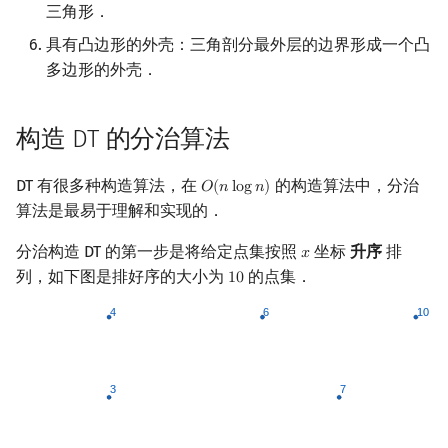
三角形．
具有凸边形的外壳：三角剖分最外层的边界形成一个凸
多边形的外壳．
构造 DT 的分治算法
DT 有很多种构造算法，在
的构造算法中，分治
𝑂
(
𝑛
l
o
g
𝑛
)
O
(
n
log
n
)
算法是最易于理解和实现的．
分治构造 DT 的第一步是将给定点集按照
坐标
升序
排
𝑥
x
列，如下图是排好序的大小为
的点集．
1
0
10