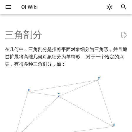
OI Wiki
键
入
三角剖分
Getting Started
比赛相关简介
工具软件简介
语言基础简介
算法基础简介
搜索部分简介
动态规划部分简介
字符串部分简介
数学部分简介
数据结构部分简介
图论部分简介
Delaunay 三角剖分
杂项简介
RMQ
OI 赛事与赛制
题型概述
读入、输出优化
Vim
评测工具简介
Testlib 简介
Hello, World!
C++ 标准库简介
类
复杂度简介
排序简介
DP 优化简介
后缀数组简介
数字系统简介
数论基础
多项式与生成函数简介
排列组合
线性代数简介
线性规划基础
基本概念
基本概念
博弈论简介
插值
并查集
堆简介
分块思想
线段树基础
二叉搜索树 & 平衡树
可持久化数据结构简介
线段树套线段树
Link Cut Tree
树基础
最短路
最小生成树
强连通分量
网络流简介
图匹配
离线算法简介
随机函数
以
在几何中，三角剖分是指将平面对象细分为三角形，并且通
开
关于本项目
赛事
代码编辑工具
C++ 基础
复杂度
DFS（搜索）
动态规划基础
字符串基础
布尔代数
栈
图论相关概念
离散化
并查集应用
定义
ICPC/CCPC 赛事与赛制
交互题
分段打表
Emacs
Arbiter
通用
C++ 语法基础
STL 容器
命名空间
均摊复杂度
选择排序
单调队列/单调栈优化
最优原地后缀排序算法
进位制
模算术简介
代数基本定理
抽屉原理
向量
单纯形法
群论
条件概率与独立性
公平组合游戏
数值积分
并查集复杂度
二叉堆
块状数组
线段树合并 & 分裂
Treap
可持久化线段树
平衡树套线段树
全局平衡二叉树
树的直径
差分约束
最小树形图
双连通分量
最大流
二分图最大匹配
CDQ 分治
随机化技巧
过扩展将高维几何对象细分为单纯形． 对于一个给定的点
始
集，有很多种三角剖分，如：
如何参与
题型
评测工具
C++ 标准库
枚举
BFS（搜索）
记忆化搜索
标准库
数字系统
队列
图的存储
双指针
括号序列
性质
常见错误
VS Code
Cena
Generator
变量
STL 算法
值类别
冒泡排序
斜率优化
平衡三进制
素数
快速傅里叶变换
容斥原理
内积和外积
环论
随机变量
零和游戏
高斯消元
配对堆
块状链表
李超线段树
Splay 树
可持久化块状数组
线段树套平衡树
Euler Tour Tree
树的中心
k 短路
最小直径生成树
割点和桥
最小割
二分图最大权匹配
整体二分
爬山算法
搜
OI Wiki 不是什么
学习路线
命令行
C++ 进阶
模拟
双向搜索
背包 DP
字符串匹配
位操作
链表
DFS（图论）
构造 DT 的分治算法
离线算法
线段树与离线询问
常见技巧
Atom
CCR Plus
Validator
运算
bitset
重载运算符
插入排序
四边形不等式优化
格雷码
最大公约数
快速数论变换
斐波那契数列
矩阵
域论
随机变量的数字特征
非公平组合游戏
牛顿迭代法
左偏树
树分块
猫树
WBLT
可持久化平衡树
树状数组套权值线段树
Top Tree
树的重心
同余最短路
圆方树
费用流
一般图最大匹配
莫队算法
模拟退火
索
格式手册
学习资源
命令行编译与调试
C++ 与其他常用语言的区别
递归 & 分治
启发式搜索
区间 DP
字符串哈希
二进制集合操作
哈希表
BFS（图论）
代码
分数规划
Eclipse
Lemon
Interactor
流程控制语句
string
引用
计数排序
Slope Trick 优化
欧拉函数
快速沃尔什变换
错位排列
初等变换
Schreier–Sims 算法
概率不等式
Sqrt Tree
区间最值操作 & 区间历史
替罪羊树
可持久化字典树
分块套树状数组
最近公共祖先
点/边连通度
上下界网络流
一般图最大权匹配
值
数学符号表
技巧
编译器
Pascal 转 C++ 急救
贪心
A*
DAG 上的 DP
字典树 (Trie)
高精度计算
并查集
树上问题
Voronoi 图
随机化
Notepad++
Checker
高级数据类型
pair
常量
基数排序
WQS 二分
筛法
Chirp Z 变换
卡特兰数
行列式
笛卡尔树
可持久化可并堆
树链剖分
Stoer–Wagner 算法
稳定匹配
Kinetic Tournament Tree
F.A.Q.
出题
WSL (Windows 10)
Python 速成
排序
迭代加深搜索
树形 DP
前缀函数与 KMP 算法
快速幂
堆
有向无环图
题目
悬线法
Kate
函数
新版 C++ 特性
快速排序
状态设计优化
分解质因数
多项式牛顿迭代
斯特林数
线性空间
Size Balanced Tree
树上启发式合并