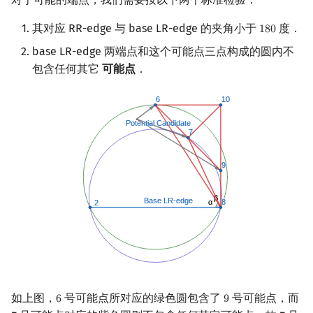
其对应 RR-edge 与 base LR-edge 的夹角小于
度．
1
8
0
180
base LR-edge 两端点和这个可能点三点构成的圆内不
包含任何其它
可能点
．
如上图，
号可能点所对应的绿色圆包含了
号可能点，而
6
9
6
9