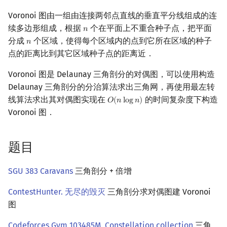
Voronoi 图由一组由连接两邻点直线的垂直平分线组成的连
续多边形组成，根据
个在平面上不重合种子点，把平面
𝑛
n
分成
个区域，使得每个区域内的点到它所在区域的种子
𝑛
n
点的距离比到其它区域种子点的距离近．
Voronoi 图是 Delaunay 三角剖分的对偶图，可以使用构造
Delaunay 三角剖分的分治算法求出三角网，再使用最左转
线算法求出其对偶图实现在
的时间复杂度下构造
𝑂
(
𝑛
l
o
g
𝑛
)
O
(
n
log
n
)
Voronoi 图．
题目
SGU 383 Caravans
三角剖分 + 倍增
ContestHunter. 无尽的毁灭
三角剖分求对偶图建 Voronoi
图
Codeforces Gym 103485M. Constellation collection
三角