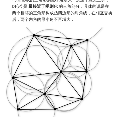
𝑃
P
回文树
概率论
可持久化数据结构
欧拉图
Kahan 求和
二次剩余
DT(
) 是
最接近于规则化
的三角剖分．具体的说是在
𝑃
P
两个相邻的三角形构成凸四边形的对角线，在相互交换
序列自动机
博弈论
树套树
哈密顿图
珂朵莉树/颜色段均摊
阶 & 原根
后，两个内角的最小角不再增大．
最小表示法
数值算法
K-D Tree
二分图
空间优化简介
离散对数
Lyndon 分解
序理论
动态树
平面图
高次剩余 & 单位根
Main–Lorentz 算法
杨氏矩阵
析合树
弦图
数论分块
拟阵
PQ 树
图的着色
狄利克雷卷积
Berlekamp–Massey 算法
手指树
网络流
莫比乌斯反演
霍夫曼树
图的匹配
杜教筛
Prüfer 序列
Powerful Number 筛