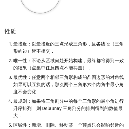
矩阵树定理
Min_25 筛
LGV 引理
洲阁筛
性质
最大团搜索算法
类欧几里德算法
最接近：以最接近的三点形成三角形，且各线段（三角
支配树
Meissel–Lehmer 算法
形的边）皆不相交．
唯一性：不论从区域何处开始构建，最终都将得到一致
图上随机游走
连分数
的结果（点集中任意四点不能共圆）．
Stern–Brocot 树与 Farey
最优性：任意两个相邻三角形构成的凸四边形的对角线
如果可以互换的话，那么两个三角形六个内角中最小角
二次域
度不会变化．
最规则：如果将三角剖分中的每个三角形的最小角进行
Pell 方程
升序排列，则 Delaunay 三角剖分的排列得到的数值最
大．
区域性：新增、删除、移动某一个顶点只会影响邻近的