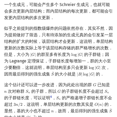
一个生成元，可能会产生多个 Schreier 生成元，也就可能
会多次更新内层结构；而内层结构的每次更新，都可能会引
发更内层结构的多次更新．
似乎之前提到的指数级爆炸的问题依然存在．其实不然．因
为提前做好了筛选，只有待添加的生成元真的会引发某一层
结构的扩大的时候，该层结构才会更新．这说明，单层结构
更新的次数实际上等于该层结构存储的群严格增长的次数．
但是，大小为
的群至多有长度为
的子群链；因
|
𝐺
|
l
o
g
|
𝐺
|
|
G
|
log
|
G
|
为 Lagrange 定理保证，子群链长度每增加一，群的大小至
少要翻倍．这就说明，单层结构至多只会更新
次，
l
o
g
|
𝐺
|
log
|
G
|
¯
因而最后得到的强生成集
的大小就是
的．
𝑆
|
𝐵
|
l
o
g
|
𝐺
|
S
¯
|
B
|
log
|
G
|
这个估计还可以进一步改进．因为此处出现的群
已知是
𝐺
G
次对称群
的子群，所以
的子群链长度不会超过
𝑛
𝑆
𝐺
𝑆
n
S
n
G
S
n
𝑛
𝑛
6
的子群链长度．可以证明
，
的严格递增子群链长度不会
𝑆
S
n
𝑛
超过
．这说明，单层结构更新的次数其实是
的．
3
𝑛
/
2
𝑂
(
𝑛
)
3
n
/
2
O
(
n
)
¯
显然，基的大小也不超过
．故而，最后得到的强生成集
𝑛
𝑆
n
S
¯