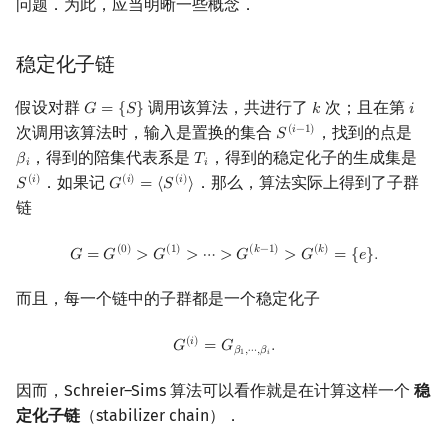
问题．为此，应当明晰一些概念．
稳定化子链
假设对群
调用该算法，共进行了
次；且在第
𝐺
=
{
𝑆
}
𝑘
𝑖
G
=
{
S
}
k
i
次调用该算法时，输入是置换的集合
，找到的点是
(
𝑖
−
1
)
𝑆
S
(
i
−
1
)
，得到的陪集代表系是
，得到的稳定化子的生成集是
𝛽
𝑇
β
i
T
i
𝑖
𝑖
．如果记
．那么，算法实际上得到了子群
(
𝑖
)
(
𝑖
)
(
𝑖
)
𝑆
𝐺
=
⟨
𝑆
⟩
S
(
i
)
G
(
i
)
=
⟨
S
(
i
)
⟩
链
G
=
G
(
0
)
>
G
(
1
)
>
⋯
>
G
(
k
−
1
)
>
G
(
k
)
=
{
e
}
.
(
0
)
(
1
)
(
𝑘
−
1
)
(
𝑘
)
𝐺
=
𝐺
>
𝐺
>
⋯
>
𝐺
>
𝐺
=
{
𝑒
}
.
而且，每一个链中的子群都是一个稳定化子
G
(
i
)
=
G
β
1
,
⋯
,
β
i
.
(
𝑖
)
𝐺
=
𝐺
.
𝛽
,
⋯
,
𝛽
1
𝑖
因而，Schreier–Sims 算法可以看作就是在计算这样一个
稳
定化子链
（stabilizer chain）．