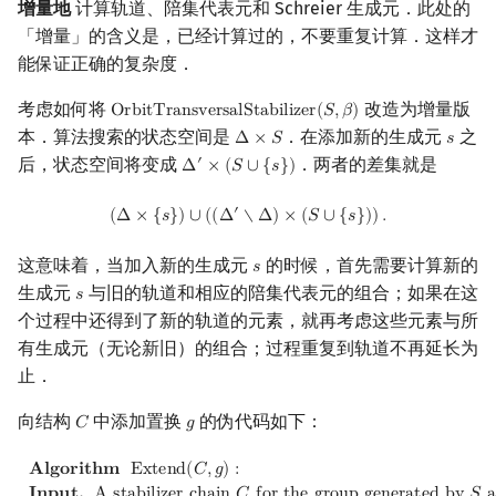
增量地
计算轨道、陪集代表元和 Schreier 生成元．此处的
「增量」的含义是，已经计算过的，不要重复计算．这样才
能保证正确的复杂度．
考虑如何将
改造为增量版
O
r
b
i
t
T
r
a
n
s
v
e
r
s
a
l
S
t
a
b
i
l
i
z
e
r
(
𝑆
,
𝛽
)
OrbitTransversalStabilizer
(
S
,
β
)
本．算法搜索的状态空间是
．在添加新的生成元
之
Δ
×
𝑆
𝑠
Δ
×
S
s
后，状态空间将变成
．两者的差集就是
′
Δ
×
(
𝑆
∪
{
𝑠
}
)
Δ
′
×
(
S
∪
{
s
}
)
(
Δ
×
{
s
}
)
∪
(
(
Δ
′
∖
Δ
)
×
(
S
∪
{
s
}
)
)
.
′
(
Δ
×
{
𝑠
}
)
∪
(
(
Δ
∖
Δ
)
×
(
𝑆
∪
{
𝑠
}
)
)
.
这意味着，当加入新的生成元
的时候，首先需要计算新的
𝑠
s
生成元
与旧的轨道和相应的陪集代表元的组合；如果在这
𝑠
s
个过程中还得到了新的轨道的元素，就再考虑这些元素与所
有生成元（无论新旧）的组合；过程重复到轨道不再延长为
止．
向结构
中添加置换
的伪代码如下：
𝐶
𝑔
C
g
Algorithm
Extend
(
C
,
g
)
:
Input.
A stabilizer chain
C
for the gr
𝐀
𝐥
𝐠
𝐨
𝐫
𝐢
𝐭
𝐡
𝐦
E
x
t
e
n
d
(
𝐶
,
𝑔
)
: