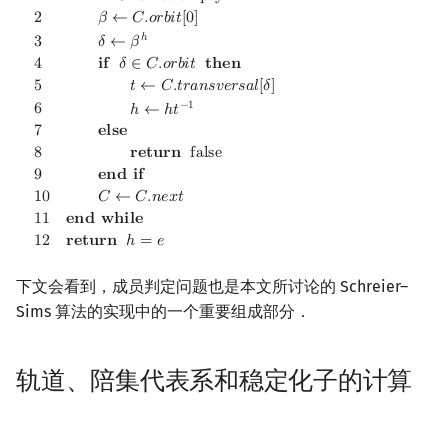
1
𝐰
𝐡
𝐢
𝐥
𝐞
𝐶
i
s
n
o
t
e
m
p
t
y
2
𝛽
←
𝐶
.
𝑜
𝑟
𝑏
𝑖
𝑡
[
0
]
ℎ
𝛿
←
𝛽
3
4
𝐢
𝐟
𝛿
∈
𝐶
.
𝑜
𝑟
𝑏
𝑖
𝑡
𝐭
𝐡
𝐞
𝐧
5
𝑡
←
𝐶
.
𝑡
𝑟
𝑎
𝑛
𝑠
𝑣
𝑒
𝑟
𝑠
𝑎
𝑙
[
𝛿
]
−
1
6
ℎ
←
ℎ
𝑡
7
𝐞
𝐥
𝐬
𝐞
8
𝐫
𝐞
𝐭
𝐮
𝐫
𝐧
f
a
l
s
e
9
𝐞
𝐧
𝐝
𝐢
𝐟
1
0
𝐶
←
𝐶
.
𝑛
𝑒
𝑥
𝑡
1
1
𝐞
𝐧
𝐝
𝐰
𝐡
𝐢
𝐥
𝐞
1
2
𝐫
𝐞
𝐭
𝐮
𝐫
𝐧
ℎ
=
𝑒
下文会看到，成员判定问题也是本文所讨论的 Schreier–
Sims 算法的实现中的一个重要组成部分．
轨道、陪集代表系和稳定化子的计算