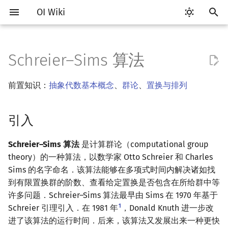
OI Wiki
键
入
Schreier–Sims 算法
Getting Started
比赛相关简介
工具软件简介
语言基础简介
算法基础简介
搜索部分简介
动态规划部分简介
字符串部分简介
数字系统简介
数论基础
多项式与生成函数简介
排列组合
线性代数简介
线性规划基础
引入
基本概念
博弈论简介
插值
数据结构部分简介
图论部分简介
计算几何部分简介
杂项简介
RMQ
OI 赛事与赛制
题型概述
读入、输出优化
Vim
评测工具简介
Testlib 简介
Hello, World!
C++ 标准库简介
类
复杂度简介
排序简介
DP 优化简介
后缀数组简介
并查集
堆简介
分块思想
线段树基础
二叉搜索树 & 平衡树
可持久化数据结构简介
线段树套线段树
Link Cut Tree
树基础
最短路
最小生成树
强连通分量
网络流简介
图匹配
离线算法简介
随机函数
以
前置知识：
抽象代数基本概念
、
群论
、
置换与排列
开
关于本项目
赛事
代码编辑工具
C++ 基础
复杂度
DFS（搜索）
动态规划基础
字符串基础
进位制
模算术简介
代数基本定理
抽屉原理
向量
单纯形法
概述
条件概率与独立性
公平组合游戏
数值积分
栈
图论相关概念
二维计算几何基础
离散化
并查集应用
ICPC/CCPC 赛事与赛制
交互题
分段打表
Emacs
Arbiter
通用
C++ 语法基础
STL 容器
命名空间
均摊复杂度
选择排序
单调队列/单调栈优化
最优原地后缀排序算法
并查集复杂度
二叉堆
块状数组
线段树合并 & 分裂
Treap
可持久化线段树
平衡树套线段树
全局平衡二叉树
树的直径
差分约束
最小树形图
双连通分量
最大流
二分图最大匹配
CDQ 分治
随机化技巧
始
引入
如何参与
题型
评测工具
C++ 标准库
枚举
BFS（搜索）
记忆化搜索
标准库
平衡三进制
素数
快速傅里叶变换
容斥原理
内积和外积
随机变量
零和游戏
高斯消元
队列
图的存储
三维计算几何基础
双指针
括号序列
稳定化子链
常见错误
VS Code
Cena
Generator
变量
STL 算法
值类别
冒泡排序
斜率优化
配对堆
块状链表
李超线段树
Splay 树
可持久化块状数组
线段树套平衡树
Euler Tour Tree
树的中心
k 短路
最小直径生成树
割点和桥
最小割
二分图最大权匹配
整体二分
爬山算法
搜
OI Wiki 不是什么
学习路线
命令行
C++ 进阶
模拟
双向搜索
背包 DP
字符串匹配
格雷码
最大公约数
快速数论变换
斐波那契数列
矩阵
随机变量的数字特征
非公平组合游戏
牛顿迭代法
链表
DFS（图论）
距离
离线算法
线段树与离线询问
基和强生成集
常见技巧
Atom
CCR Plus
Validator
运算
bitset
重载运算符
插入排序
四边形不等式优化
左偏树
树分块
猫树
WBLT
可持久化平衡树
树状数组套权值线段树
Top Tree
树的重心
同余最短路
圆方树
费用流
一般图最大匹配
莫队算法
模拟退火
索
Schreier–Sims 算法
是计算群论（computational group
theory）的一种算法，以数学家 Otto Schreier 和 Charles
格式手册
学习资源
命令行编译与调试
C++ 与其他常用语言的区别
递归 & 分治
启发式搜索
区间 DP
字符串哈希
欧拉函数
快速沃尔什变换
错位排列
初等变换
概率不等式
哈希表
BFS（图论）
Pick 定理
分数规划
数据结构
Eclipse
Lemon
Interactor
流程控制语句
string
引用
计数排序
Slope Trick 优化
Sqrt Tree
区间最值操作 & 区间历史
替罪羊树
可持久化字典树
分块套树状数组
最近公共祖先
点/边连通度
上下界网络流
一般图最大权匹配
Sims 的名字命名．该算法能够在多项式时间内解决诸如找
值
到有限置换群的阶数、查看给定置换是否包含在所给群中等
数学符号表
技巧
编译器
Pascal 转 C++ 急救
贪心
A*
DAG 上的 DP
字典树 (Trie)
筛法
Chirp Z 变换
卡特兰数
行列式
并查集
树上问题
三角剖分
随机化
应用
Notepad++
Checker
高级数据类型
pair
常量
基数排序
WQS 二分
笛卡尔树
可持久化可并堆
树链剖分
Stoer–Wagner 算法
稳定匹配
许多问题．Schreier–Sims 算法最早由 Sims 在 1970 年基于
Kinetic Tournament Tree
1
Schreier 引理引入．在 1981 年
，Donald Knuth 进一步改
F.A.Q.
出题
WSL (Windows 10)
Python 速成
排序
迭代加深搜索
树形 DP
前缀函数与 KMP 算法
分解质因数
多项式牛顿迭代
斯特林数
线性空间
堆
有向无环图
凸包
悬线法
群的阶数
Kate
函数
新版 C++ 特性
快速排序
状态设计优化
Size Balanced Tree
树上启发式合并
进了该算法的运行时间．后来，该算法又发展出来一种更快