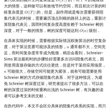
𝑂
(
|
𝑇
|
)
𝑛
O
(
|
T
|
)
n
大的情形，这样做可以有效地节约空间，而且初次计算的时
候复杂度是
的．但是，副作用就是每次需要获得陪
𝑂
(
|
𝑇
|
)
O
(
|
T
|
)
集代表元的时候，需要遍历顶点到根的路径上的边，重新计
算陪集代表元，因而时间复杂度高度依赖于 Schreier 树的
深度．对于一般的情形，树的深度可能达到
级别．
𝑂
(
𝑛
)
O
(
n
)
在具体实现的时候，需要根据实际情况权衡算法的时空复杂
度．对于算法竞赛可能涉及的情形，
通常都不大，空间充
𝑛
n
足，而时间复杂度常常成为瓶颈．稍后会看到，Schreier–
Sims 算法最耗时的步骤恰好需要多次访问陪集代表元，因
而使用直接存储的方式往往更优．但是对于某些应用场景，
可能很大，存储空间可能更为紧张，就有可能需要使用
𝑛
n
Schreier 树的方式存储陪集代表系．对于这种情况，为避
免 Schreier 树深度过深，研究者提出了很多方法，可以在
树的深度过深的时候重构出浅的 Schreier 树．有兴趣的读
者可以参考文末的文献．
在伪代码中，本文不会区分具体的陪集代表系的实现，而只