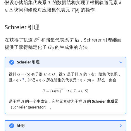
假设存储陪集代表系
的数据结构实现了根据轨道元素
𝑇
𝛿
T
δ
∈
Δ
访问和修改对应陪集代表元
的操作．
∈
Δ
𝑇
[
𝛿
]
T
[
δ
]
Schreier 引理
在获得了轨道
和陪集代表系
后，Schreier 引理继而
𝐺
𝛽
𝑇
β
G
T
提供了获得稳定化子
的生成集的方法．
𝐺
G
β
𝛽
Schreier 引理
设群
有子群
．设
是子群
的（右）陪集代表系，
𝐺
=
⟨
𝑆
⟩
𝐻
≤
𝐺
𝑇
𝐻
G
=
⟨
S
⟩
H
≤
G
T
H
――
9
且
，并记
所在陪集的代表元
为
．那么，集合
𝑒
∈
𝑇
𝑔
∈
𝐺
𝑡
∈
𝑇
𝑔
e
∈
T
g
∈
G
t
∈
T
g
―
――
U
=
{
t
s
(
t
s
―
)
−
1
:
t
∈
T
,
s
∈
S
}
−
1
𝑈
=
{
𝑡
𝑠
(
𝑡
𝑠
)
:
𝑡
∈
𝑇
,
𝑠
∈
𝑆
}
是子群
的一个生成集．它的元素称为子群
的
Schreier 生成元
𝐻
𝐻
H
H
（Schreier generator）．
证明