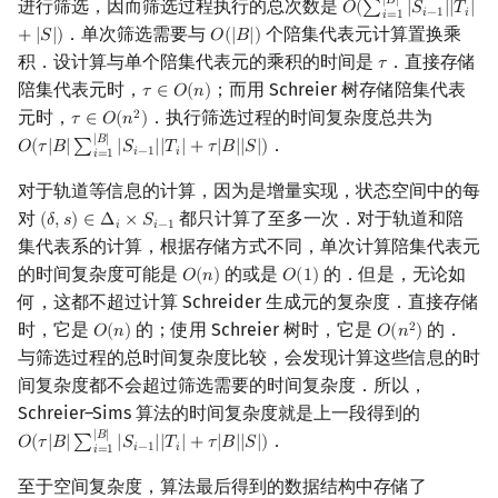
|
𝐵
|
进行筛选，因而筛选过程执行的总次数是
𝑂
(
∑
|
𝑆
|
|
𝑇
|
O
(
∑
i
=
1
|
B
|
|
S
i
−
1
|
|
T
i
|
+
𝑖
−
1
𝑖
𝑖
=
1
．单次筛选需要与
个陪集代表元计算置换乘
+
|
𝑆
|
)
𝑂
(
|
𝐵
|
)
O
(
|
B
|
)
积．设计算与单个陪集代表元的乘积的时间是
．直接存储
𝜏
τ
陪集代表元时，
；而用 Schreier 树存储陪集代表
𝜏
∈
𝑂
(
𝑛
)
τ
∈
O
(
n
)
元时，
．执行筛选过程的时间复杂度总共为
2
𝜏
∈
𝑂
(
𝑛
)
τ
∈
O
(
n
2
)
|
𝐵
|
．
𝑂
(
𝜏
|
𝐵
|
∑
|
𝑆
|
|
𝑇
|
+
𝜏
|
𝐵
|
|
𝑆
|
)
O
(
τ
|
B
|
∑
i
=
1
|
B
|
|
S
i
−
1
|
|
T
i
|
+
τ
|
B
|
|
S
|
)
𝑖
−
1
𝑖
𝑖
=
1
对于轨道等信息的计算，因为是增量实现，状态空间中的每
对
都只计算了至多一次．对于轨道和陪
(
𝛿
,
𝑠
)
∈
Δ
×
𝑆
(
δ
,
s
)
∈
Δ
i
×
S
i
−
1
𝑖
𝑖
−
1
集代表系的计算，根据存储方式不同，单次计算陪集代表元
的时间复杂度可能是
的或是
的．但是，无论如
𝑂
(
𝑛
)
𝑂
(
1
)
O
(
n
)
O
(
1
)
何，这都不超过计算 Schreider 生成元的复杂度．直接存储
时，它是
的；使用 Schreier 树时，它是
的．
2
𝑂
(
𝑛
)
𝑂
(
𝑛
)
O
(
n
)
O
(
n
2
)
与筛选过程的总时间复杂度比较，会发现计算这些信息的时
间复杂度都不会超过筛选需要的时间复杂度．所以，
Schreier–Sims 算法的时间复杂度就是上一段得到的
|
𝐵
|
．
𝑂
(
𝜏
|
𝐵
|
∑
|
𝑆
|
|
𝑇
|
+
𝜏
|
𝐵
|
|
𝑆
|
)
O
(
τ
|
B
|
∑
i
=
1
|
B
|
|
S
i
−
1
|
|
T
i
|
+
τ
|
B
|
|
S
|
)
𝑖
−
1
𝑖
𝑖
=
1
至于空间复杂度，算法最后得到的数据结构中存储了