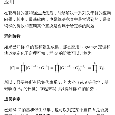
应用
在获得群的基和强生成集后，能够解决一系列关于群的查询
问题．其中，最基础的，也是算法竞赛中最常遇到的，是查
询群的阶数和查询某个置换是否属于给定群的问题．
群的阶数
如果已知群
的基和强生成集，那么应用 Lagrange 定理和
𝐺
G
轨道稳定化子定理可知，群
的阶数可以计算为
𝐺
G
|
G
|
=
∏
i
=
1
k
[
G
(
i
−
1
)
:
G
(
i
)
]
=
∏
i
=
1
k
[
G
(
i
−
1
)
:
G
β
i
(
i
−
1
)
]
=
∏
i
=
1
k
|
T
i
|
.
𝑘
𝑘
𝑘
(
𝑖
−
1
)
(
𝑖
−
1
)
(
𝑖
)
(
𝑖
−
1
)
|
𝐺
|
=
∏
[
𝐺
:
𝐺
]
=
∏
[
𝐺
:
𝐺
]
=
∏
|
𝑇
|
.
𝑖
𝛽
𝑖
𝑖
=
1
𝑖
=
1
𝑖
=
1
所以，只要将所有陪集代表系
的大小（或者等价地，基
𝑇
T
i
𝑖
础轨道
的长度）乘起来就可以得到群
的阶数．
Δ
𝐺
Δ
i
G
𝑖
成员判定
已知群
的基和强生成集，也可以判定某个置换
是否属
𝐺
ℎ
G
h