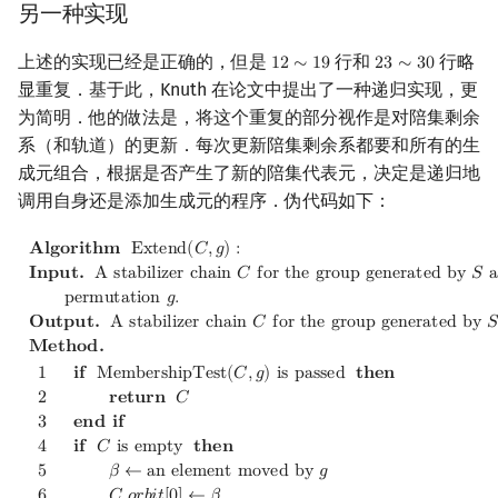
另一种实现
上述的实现已经是正确的，但是
行和
行略
1
2
∼
1
9
2
3
∼
3
0
12
∼
19
23
∼
30
显重复．基于此，Knuth 在论文中提出了一种递归实现，更
为简明．他的做法是，将这个重复的部分视作是对陪集剩余
系（和轨道）的更新．每次更新陪集剩余系都要和所有的生
成元组合，根据是否产生了新的陪集代表元，决定是递归地
调用自身还是添加生成元的程序．伪代码如下：
Algorithm
Extend
(
C
,
g
)
:
Input.
A stabilizer chain
C
for the gr
𝐀
𝐥
𝐠
𝐨
𝐫
𝐢
𝐭
𝐡
𝐦
E
x
t
e
n
d
(
𝐶
,
𝑔
)
:
𝐈
𝐧
𝐩
𝐮
𝐭
.
A
s
t
a
b
i
l
i
z
e
r
c
h
a
i
n
𝐶
f
o
r
t
h
e
g
r
o
u
p
g
e
n
e
r
a
t
e
d
b
y
𝑆
p
e
r
m
u
t
a
t
i
o
n
𝑔
.
𝐎
𝐮
𝐭
𝐩
𝐮
𝐭
.
A
s
t
a
b
i
l
i
z
e
r
c
h
a
i
n
𝐶
f
o
r
t
h
e
g
r
o
u
p
g
e
n
e
r
a
t
e
d
b
y

𝐌
𝐞
𝐭
𝐡
𝐨
𝐝
.
1
𝐢
𝐟
M
e
m
b
e
r
s
h
i
p
T
e
s
t
(
𝐶
,
𝑔
)
i
s
p
a
s
s
e
d
𝐭
𝐡
𝐞
𝐧
2
𝐫
𝐞
𝐭
𝐮
𝐫
𝐧
𝐶
3
𝐞
𝐧
𝐝
𝐢
𝐟
4
𝐢
𝐟
𝐶
i
s
e
m
p
t
y
𝐭
𝐡
𝐞
𝐧
5
𝛽
←
a
n
e
l
e
m
e
n
t
m
o
v
e
d
b
y
𝑔