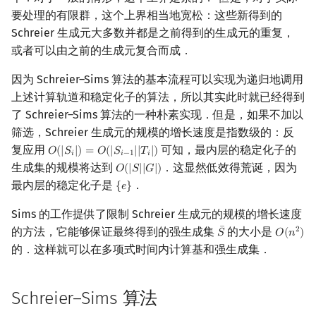
要处理的有限群，这个上界相当地宽松：这些新得到的
Schreier 生成元大多数并都是之前得到的生成元的重复，
或者可以由之前的生成元复合而成．
因为 Schreier–Sims 算法的基本流程可以实现为递归地调用
上述计算轨道和稳定化子的算法，所以其实此时就已经得到
了 Schreier–Sims 算法的一种朴素实现．但是，如果不加以
筛选，Schreier 生成元的规模的增长速度是指数级的：反
复应用
可知，最内层的稳定化子的
𝑂
(
|
𝑆
|
)
=
𝑂
(
|
𝑆
|
|
𝑇
|
)
O
(
|
S
i
|
)
=
O
(
|
S
i
−
1
|
|
T
i
|
)
𝑖
𝑖
−
1
𝑖
生成集的规模将达到
．这显然低效得荒诞，因为
𝑂
(
|
𝑆
|
|
𝐺
|
)
O
(
|
S
|
|
G
|
)
最内层的稳定化子是
．
{
𝑒
}
{
e
}
Sims 的工作提供了限制 Schreier 生成元的规模的增长速度
¯
的方法，它能够保证最终得到的强生成集
的大小是
2
𝑆
𝑂
(
𝑛
)
S
¯
O
(
n
2
)
的．这样就可以在多项式时间内计算基和强生成集．
Schreier–Sims 算法