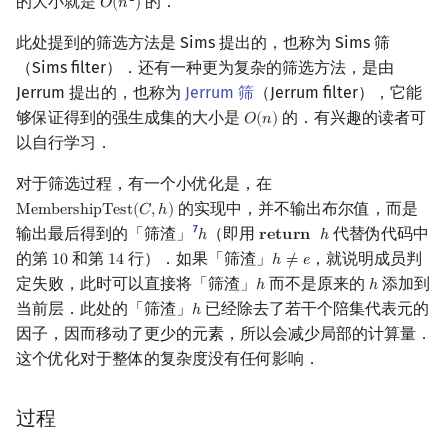
的大小就是
的．
2
𝑂
(
𝑛
)
O
(
n
2
)
此处提到的筛选方法是 Sims 提出的，也称为 Sims 筛
（Sims filter）．还有一种更为复杂的筛选方法，是由
Jerrum 提出的，也称为
Jerrum 筛
（Jerrum filter），它能
够保证得到的强生成集的大小是
的．有兴趣的读者可
𝑂
(
𝑛
)
O
(
n
)
以自行学习．
对于筛选过程，有一个小优化是，在
的实现中，并不输出布尔值，而是
M
e
m
b
e
r
s
h
i
p
T
e
s
t
(
𝐶
,
ℎ
)
MembershipTest
(
C
,
h
)
7
输出最后得到的「筛渣」
（即用
代替伪代码中
ℎ
𝐫
𝐞
𝐭
𝐮
𝐫
𝐧
ℎ
h
return
h
的第
和第
行）．如果「筛渣」
，就说明成员判
1
0
1
4
ℎ
≠
𝑒
10
14
h
≠
e
定失败，此时可以直接将「筛渣」
而不是原来的
添加到
ℎ
ℎ
h
h
当前层．此处的「筛渣」
已经除去了若干个陪集代表元的
ℎ
h
因子，因而移动了更少的元素，所以会减少局部的计算量．
这个优化对于整体的复杂度没有任何影响．
过程