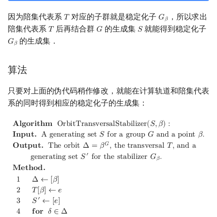
因为陪集代表系
对应的子群就是稳定化子
，所以求出
𝑇
𝐺
T
G
β
𝛽
陪集代表系
后再结合群
的生成集
就能得到稳定化子
𝑇
𝐺
𝑆
T
G
S
的生成集．
𝐺
G
β
𝛽
算法
只要对上面的伪代码稍作修改，就能在计算轨道和陪集代表
系的同时得到相应的稳定化子的生成集：
Algorithm
OrbitTransversalStabilizer
(
S
,
β
)
:
Input.
A generati
𝐀
𝐥
𝐠
𝐨
𝐫
𝐢
𝐭
𝐡
𝐦
O
r
b
i
t
T
r
a
n
s
v
e
r
s
a
l
S
t
a
b
i
l
i
z
e
r
(
𝑆
,
𝛽
)
:
𝐈
𝐧
𝐩
𝐮
𝐭
.
A
g
e
n
e
r
a
t
i
n
g
s
e
t
𝑆
f
o
r
a
g
r
o
u
p
𝐺
a
n
d
a
p
o
i
n
t
𝛽
.
𝐺
𝐎
𝐮
𝐭
𝐩
𝐮
𝐭
.
T
h
e
o
r
b
i
t
Δ
=
𝛽
,
t
h
e
t
r
a
n
s
v
e
r
s
a
l
𝑇
,
a
n
d
a
′
g
e
n
e
r
a
t
i
n
g
s
e
t
𝑆
f
o
r
t
h
e
s
t
a
b
i
l
i
z
e
r
𝐺
.
𝛽
𝐌
𝐞
𝐭
𝐡
𝐨
𝐝
.
1
Δ
←
[
𝛽
]
2
𝑇
[
𝛽
]
←
𝑒
′
3
𝑆
←
[
𝑒
]
4
𝐟
𝐨
𝐫
𝛿
∈
Δ