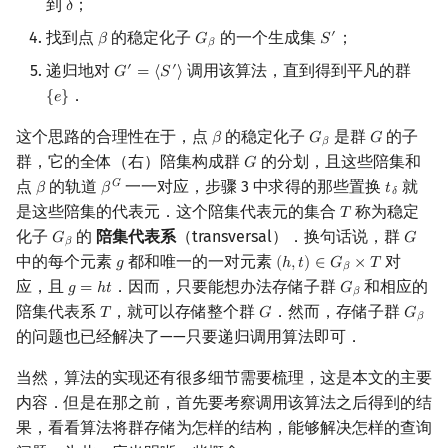
到
；
𝛿
δ
Min_25 筛
矩阵树定理
找到点
的稳定化子
的一个生成集
；
′
𝛽
𝐺
𝑆
β
G
β
S
′
𝛽
洲阁筛
LGV 引理
递归地对
调用该算法，直到得到平凡的群
′
′
𝐺
=
⟨
𝑆
⟩
G
′
=
⟨
S
′
⟩
．
{
𝑒
}
{
e
}
类欧几里德算法
最大团搜索算法
这个思路的合理性在于，点
的稳定化子
是群
的子
𝛽
𝐺
𝐺
β
G
β
G
𝛽
群，它的全体（右）陪集构成群
的分划，且这些陪集和
Meissel–Lehmer 算法
支配树
𝐺
G
点
的轨道
一一对应，步骤 3 中求得的那些置换
就
𝐺
𝛽
𝛽
𝑡
β
β
G
t
δ
𝛿
是这些陪集的代表元．这个陪集代表元的集合
称为稳定
连分数
图上随机游走
𝑇
T
化子
的
陪集代表系
（transversal）．换句话说，群
𝐺
𝐺
G
β
G
𝛽
中的每个元素
都和唯一的一对元素
对
Stern–Brocot 树与 Farey 序列
𝑔
(
ℎ
,
𝑡
)
∈
𝐺
×
𝑇
g
(
h
,
t
)
∈
G
β
×
T
𝛽
应，且
．因而，只要能想办法存储子群
和相应的
𝑔
=
ℎ
𝑡
𝐺
g
=
h
t
G
β
𝛽
二次域
陪集代表系
，就可以存储整个群
．然而，存储子群
𝑇
𝐺
𝐺
T
G
G
β
𝛽
的问题也已经解决了——只要递归调用算法即可．
Pell 方程
当然，算法的实现还有很多细节需要梳理，这是本文的主要
内容．但是在那之前，首先要考察调用该算法之后得到的结
果，看看算法将群存储为怎样的结构，能够解决怎样的查询