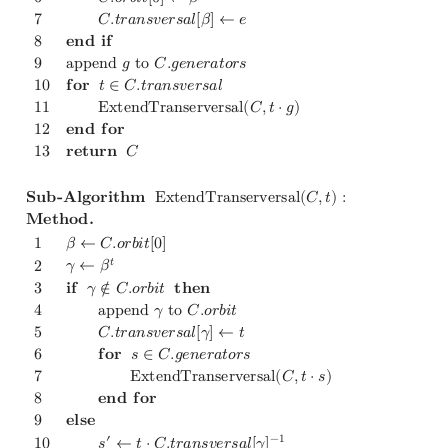
6
𝐶
.
𝑜
𝑟
𝑏
𝑖
𝑡
[
0
]
←
𝛽
7
𝐶
.
𝑡
𝑟
𝑎
𝑛
𝑠
𝑣
𝑒
𝑟
𝑠
𝑎
𝑙
[
𝛽
]
←
𝑒
8
𝐞
𝐧
𝐝
𝐢
𝐟
9
a
p
p
e
n
d
𝑔
t
o
𝐶
.
𝑔
𝑒
𝑛
𝑒
𝑟
𝑎
𝑡
𝑜
𝑟
𝑠
1
0
𝐟
𝐨
𝐫
𝑡
∈
𝐶
.
𝑡
𝑟
𝑎
𝑛
𝑠
𝑣
𝑒
𝑟
𝑠
𝑎
𝑙
1
1
E
x
t
e
n
d
T
r
a
n
s
e
r
v
e
r
s
a
l
(
𝐶
,
𝑡
⋅
𝑔
)
1
2
𝐞
𝐧
𝐝
𝐟
𝐨
𝐫
1
3
𝐫
𝐞
𝐭
𝐮
𝐫
𝐧
𝐶
𝐒
𝐮
𝐛
-
𝐀
𝐥
𝐠
𝐨
𝐫
𝐢
𝐭
𝐡
𝐦
E
x
t
e
n
d
T
r
a
n
s
e
r
v
e
r
s
a
l
(
𝐶
,
𝑡
)
:
𝐌
𝐞
𝐭
𝐡
𝐨
𝐝
.
1
𝛽
←
𝐶
.
𝑜
𝑟
𝑏
𝑖
𝑡
[
0
]
𝑡
𝛾
←
𝛽
2
3
𝐢
𝐟
𝛾
∉
𝐶
.
𝑜
𝑟
𝑏
𝑖
𝑡
𝐭
𝐡
𝐞
𝐧
4
a
p
p
e
n
d
𝛾
t
o
𝐶
.
𝑜
𝑟
𝑏
𝑖
𝑡
5
𝐶
.
𝑡
𝑟
𝑎
𝑛
𝑠
𝑣
𝑒
𝑟
𝑠
𝑎
𝑙
[
𝛾
]
←
𝑡
6
𝐟
𝐨
𝐫
𝑠
∈
𝐶
.
𝑔
𝑒
𝑛
𝑒
𝑟
𝑎
𝑡
𝑜
𝑟
𝑠
7
E
x
t
e
n
d
T
r
a
n
s
e
r
v
e
r
s
a
l
(
𝐶
,
𝑡
⋅
𝑠
)
8
𝐞
𝐧
𝐝
𝐟
𝐨
𝐫
9
𝐞
𝐥
𝐬
𝐞
′
−
1
1
0
𝑠
←
𝑡
⋅
𝐶
.
𝑡
𝑟
𝑎
𝑛
𝑠
𝑣
𝑒
𝑟
𝑠
𝑎
𝑙
[
𝛾
]