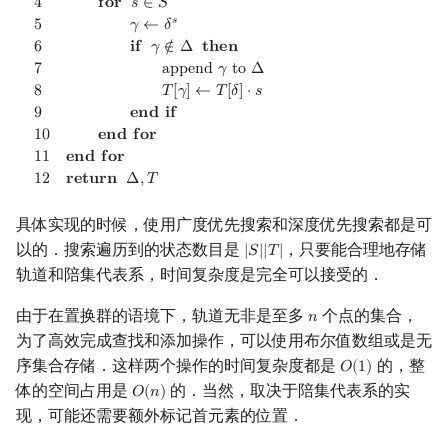
4
𝐟
𝐨
𝐫
𝑠
∈
𝑆
𝑠
5
𝛾
←
𝛿
6
𝐢
𝐟
𝛾
∉
Δ
𝐭
𝐡
𝐞
𝐧
7
a
p
p
e
n
d
𝛾
t
o
Δ
8
𝑇
[
𝛾
]
←
𝑇
[
𝛿
]
⋅
𝑠
9
𝐞
𝐧
𝐝
𝐢
𝐟
1
0
𝐞
𝐧
𝐝
𝐟
𝐨
𝐫
1
1
𝐞
𝐧
𝐝
𝐟
𝐨
𝐫
1
2
𝐫
𝐞
𝐭
𝐮
𝐫
𝐧
Δ
,
𝑇
具体实现的时候，使用广度优先搜索和深度优先搜索都是可
以的．搜索遍历到的状态数目是
，只要能合理地存储
|
𝑆
|
|
𝑇
|
|
S
|
|
T
|
轨道和陪集代表系，时间复杂度是完全可以接受的．
由于在置换群的语境下，轨道无非是至多
个点的集合，
𝑛
n
为了高效完成查找和添加操作，可以使用布尔值数组或是无
序集合存储．这样两个操作的时间复杂度都是
的，整
𝑂
(
1
)
O
(
1
)
体的空间占用是
的．当然，取决于陪集代表系的实
𝑂
(
𝑛
)
O
(
n
)
现，可能还需要额外标记首元素的位置．