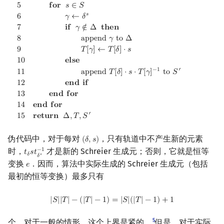
5
𝐟
𝐨
𝐫
𝑠
∈
𝑆
𝑠
6
𝛾
←
𝛿
7
𝐢
𝐟
𝛾
∉
Δ
𝐭
𝐡
𝐞
𝐧
8
a
p
p
e
n
d
𝛾
t
o
Δ
9
𝑇
[
𝛾
]
←
𝑇
[
𝛿
]
⋅
𝑠
1
0
𝐞
𝐥
𝐬
𝐞
−
1
′
1
1
a
p
p
e
n
d
𝑇
[
𝛿
]
⋅
𝑠
⋅
𝑇
[
𝛾
]
t
o
𝑆
1
2
𝐞
𝐧
𝐝
𝐢
𝐟
1
3
𝐞
𝐧
𝐝
𝐟
𝐨
𝐫
1
4
𝐞
𝐧
𝐝
𝐟
𝐨
𝐫
′
1
5
𝐫
𝐞
𝐭
𝐮
𝐫
𝐧
Δ
,
𝑇
,
𝑆
伪代码中，对于每对
，只有轨道中不产生新的元素
(
𝛿
,
𝑠
)
(
δ
,
s
)
时，
才是新的 Schreier 生成元；否则，它就是恒等
−
1
𝑡
𝑠
𝑡
t
δ
s
t
δ
s
−
1
𝛿
𝑠
𝛿
变换
．因而，算法中实际生成的 Schreier 生成元（包括
𝑒
e
最初的恒等变换）最多只有
|
S
|
|
T
|
−
(
|
T
|
−
1
)
=
|
S
|
(
|
T
|
−
1
)
+
1
|
𝑆
|
|
𝑇
|
−
(
|
𝑇
|
−
1
)
=
|
𝑆
|
(
|
𝑇
|
−
1
)
+
1
5
个．对于一般的情形，这个上界是紧的．
但是，对于实际