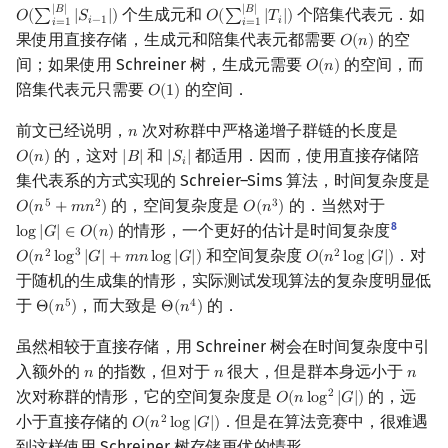
|
𝐵
|
|
𝐵
|
个生成元和
个陪集代表元．如
𝑂
(
∑
|
𝑆
|
)
𝑂
(
∑
|
𝑇
|
)
O
(
∑
i
=
1
|
B
|
|
S
i
−
1
|
)
O
(
∑
i
=
1
|
B
|
|
T
i
|
)
𝑖
−
1
𝑖
𝑖
=
1
𝑖
=
1
果使用直接存储，生成元和陪集代表元都需要
的空
𝑂
(
𝑛
)
O
(
n
)
间；如果使用 Schreiner 树，生成元需要
的空间，而
𝑂
(
𝑛
)
O
(
n
)
陪集代表元只需要
的空间．
𝑂
(
1
)
O
(
1
)
前文已经说明，
次对称群中严格递增子群链的长度是
𝑛
n
的，这对
和
都适用．因而，使用直接存储陪
𝑂
(
𝑛
)
|
𝐵
|
|
𝑆
|
O
(
n
)
|
B
|
|
S
i
|
𝑖
集代表系的方式实现的 Schreier–Sims 算法，时间复杂度是
的，空间复杂度是
的．当然对于
5
2
3
𝑂
(
𝑛
+
𝑚
𝑛
)
𝑂
(
𝑛
)
O
(
n
5
+
m
n
2
)
O
(
n
3
)
8
的情形，一个更好的估计是时间复杂度
l
o
g
|
𝐺
|
∈
𝑂
(
𝑛
)
log
|
G
|
∈
O
(
n
)
和空间复杂度
．对
3
2
2
𝑂
(
𝑛
l
o
g
|
𝐺
|
+
𝑚
𝑛
l
o
g
|
𝐺
|
)
𝑂
(
𝑛
l
o
g
|
𝐺
|
)
O
(
n
2
log
3
|
G
|
+
m
n
log
|
G
|
)
O
(
n
2
log
|
G
|
)
于随机的生成集的情形，实际测试发现算法的复杂度明显低
于
，而大致是
的．
5
4
Θ
(
𝑛
)
Θ
(
𝑛
)
Θ
(
n
5
)
Θ
(
n
4
)
虽然相较于直接存储，用 Schreiner 树会在时间复杂度中引
入额外的
的指数，但对于
很大，但是群本身远小于
𝑛
𝑛
𝑛
n
n
n
次对称群的情形，它的空间复杂度是
的，远
2
𝑂
(
𝑛
l
o
g
|
𝐺
|
)
O
(
n
log
2
|
G
|
)
小于直接存储的
．但是在算法竞赛中，很难遇
2
𝑂
(
𝑛
l
o
g
|
𝐺
|
)
O
(
n
2
log
|
G
|
)
到这样使用 Schreiner 树存储更优的情形．