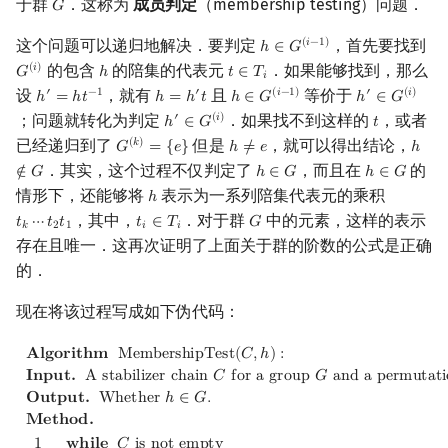
于群
．这称为
成员判定
（membership testing）问题．
𝐺
G
这个问题可以递归地解决．要判定
，首先要找到
(
𝑖
−
1
)
ℎ
∈
𝐺
h
∈
G
(
i
−
1
)
的包含
的陪集的代表元
．如果能够找到，那么
(
𝑖
)
𝐺
ℎ
𝑡
∈
𝑇
G
(
i
)
h
t
∈
T
i
𝑖
设
，就有
且
等价于
′
−
1
′
(
𝑖
−
1
)
′
(
𝑖
)
ℎ
=
ℎ
𝑡
ℎ
=
ℎ
𝑡
ℎ
∈
𝐺
ℎ
∈
𝐺
h
′
=
h
t
−
1
h
=
h
′
t
h
∈
G
(
i
−
1
)
h
′
∈
G
(
i
)
；问题就转化为判定
．如果找不到这样的
，或者
′
(
𝑖
)
ℎ
∈
𝐺
𝑡
h
′
∈
G
(
i
)
t
已经递归到了
但是
，就可以得出结论，
(
𝑘
)
𝐺
=
{
𝑒
}
ℎ
≠
𝑒
ℎ
G
(
k
)
=
{
e
}
h
≠
e
h
∉
G
．其实，这个过程不仅判定了
，而且在
的
∉
𝐺
ℎ
∈
𝐺
ℎ
∈
𝐺
h
∈
G
h
∈
G
情形下，还能够将
表示为一系列陪集代表元的乘积
ℎ
h
，其中，
．对于群
中的元素，这样的表示
𝑡
⋯
𝑡
𝑡
𝑡
∈
𝑇
𝐺
t
k
⋯
t
2
t
1
t
i
∈
T
i
G
𝑘
2
1
𝑖
𝑖
存在且唯一．这再次证明了上面关于群的阶数的公式是正确
的．
现在将该过程写成如下伪代码：
Algorithm
MembershipTest
(
C
,
h
)
:
Input.
A stabilizer chain
C
f
𝐀
𝐥
𝐠
𝐨
𝐫
𝐢
𝐭
𝐡
𝐦
M
e
m
b
e
r
s
h
i
p
T
e
s
t
(
𝐶
,
ℎ
)
:
𝐈
𝐧
𝐩
𝐮
𝐭
.
A
s
t
a
b
i
l
i
z
e
r
c
h
a
i
n
𝐶
f
o
r
a
g
r
o
u
p
𝐺
a
n
d
a
p
e
r
m
u
t
a
t
i
𝐎
𝐮
𝐭
𝐩
𝐮
𝐭
.
W
h
e
t
h
e
r
ℎ
∈
𝐺
.
𝐌
𝐞
𝐭
𝐡
𝐨
𝐝
.