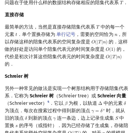
问题在于使用什么样的数据结构存储相应的陪集代表系
．
𝑇
T
直接存储
最简单的方法，当然是直接存储陪集代表系
中的每一个
𝑇
T
元素
．单个置换存储为
单行记号
，需要的空间恰为
，所
𝑡
𝑛
t
n
以存储这样的陪集代表系的空间复杂度是
的．这样
𝑂
(
|
𝑇
|
𝑛
)
O
(
|
T
|
n
)
做的好处是访问单个陪集代表元的时间复杂度是
的，
𝑂
(
1
)
O
(
1
)
代价是初次计算这些陪集代表元的时间复杂度是
𝑂
(
|
𝑇
|
𝑛
)
O
(
|
T
|
n
)
的．
Schreier 树
另外一种常见的做法是实现一个树形结构用于存储陪集代表
系．它称为
Schreier 树
（Schreier tree）或
Schreier 向量
4
（Schreier vector）
．它以
为根，以轨道
中的元素
𝛽
Δ
𝛿
β
Δ
δ
为顶点．每次在搜索过程中得到新的顶点
时，就从
𝑠
𝛾
=
𝛿
γ
=
δ
s
旧的顶点
到新的顶点
连一条边，边上记录生成集
中
𝛿
𝛾
𝑆
δ
γ
S
置换
的序号（或指针）．因为已经存储了生成集，存储陪
𝑠
s
集代表系的额外空间复杂度是
的．对于
的规模很