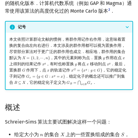
的随机化版本．计算机代数系统（例如 GAP 和 Magma）通
镜像站列表
Special Judge
Java 速成
前缀和 & 差分
IDA*
状压 DP
Boyer–Moore 算法
裴蜀定理 & 一次不定方程
多项式多点求值|快速插值
贝尔数
线性基
块状数据结构
拓扑排序
扫描线
有限状态自动机
成员判定
Dev-C++
文件操作
Lambda 表达式
归并排序
AVL 树
虚树
2
常使用该算法的高度优化过的 Monte Carlo 版本
．
致谢
Testlib
Java 进阶
二分
回溯法
数位 DP
Z 函数（扩展 KMP）
费马小定理 & 欧拉定理
多项式初等函数
伯努利数
线性映射
轨道、陪集代表系和稳定化子
单调栈
最短路问题
旋转卡壳
计算理论基础
CLion
pb_ds
堆排序
红黑树
树分治
记号
的计算
Polygon
倍增
Dancing Links
插头 DP
AC 自动机
模逆元
常系数齐次线性递推
Entringer Number
特征多项式
单调队列
生成树问题
半平面交
字节顺序
Geany
编译优化
桶排序
左偏红黑树
动态树分治
本文依照计算群论文献的惯例，将群作用记作右作用，这意味着置
换的复合由左向右进行．本文涉及的群作用都可以视为置换作用，
轨道和陪集代表系的存储
尽管部分算法对于更广泛的群作用也成立．相应地，群作用的集合
OJ 工具
构造
Alpha–Beta 剪枝
计数 DP
后缀数组 (SA)
线性同余方程
多项式平移|连续点值平移
Eulerian Number
对角化
ST 表
斯坦纳树
平面最近点对
约瑟夫问题
Xcode
希尔排序
AA 树
AHU 算法
默认为
，其中的元素则称为点．置换
作用在点
𝑋
=
{
1
,
2
,
⋯
,
𝑛
}
𝑔
𝑥
X
=
{
1
,
2
,
⋯
,
n
}
g
x
直接存储
上得到的结果记作
，有时也称置换
将点
移动到点
．最后，
𝑔
𝑔
𝑥
𝑔
𝑥
𝑥
x
g
g
x
x
g
LaTeX 入门
优化
动态 DP
后缀自动机 (SAM)
中国剩余定理
符号化方法
分拆数
Jordan标准型
树状数组
拆点
随机增量法
表达式求值
GUIDE
锦标赛排序
树哈希
置换群
作用下，点
的轨道记作
，它的稳定化
𝐺
𝑔
𝐺
𝑥
𝑥
=
{
𝑥
:
𝑔
∈
𝐺
}
G
x
x
G
=
{
x
g
:
g
∈
G
}
子则记作
．稳定化子的概念还可以推广到集
𝑔
Schreier 树
𝐺
=
{
𝑔
∈
𝐺
:
𝑥
=
𝑥
}
G
x
=
{
g
∈
G
:
x
g
=
x
}
𝑥
合
，它的稳定化子定义为
．
𝐵
⊆
𝑋
𝐺
=
𝐺
⋂
B
⊆
X
G
B
=
⋂
x
∈
B
G
x
Git
概率 DP
后缀平衡树
升幂引理
Lagrange 反演
范德蒙德卷积
线段树
连通性相关
反演变换
在一台机器上规划任务
Sublime Text
Tim 排序
树上随机游走
𝐵
𝑥
𝑥
∈
𝐵
Schreier 引理
DP 套 DP
广义后缀自动机
阶乘取模
形式幂级数复合|复合逆
Pólya 计数
划分树
环计数问题
计算几何杂项
主元素问题
CP Editor
排序相关 STL
概述
算法
DP 优化
后缀树
卢卡斯定理
普通生成函数
图论计数
二叉搜索树 & 平衡树
最小环
Garsia–Wachs 算法
Code::Blocks
排序应用
Schreier–Sims 算法主要试图解决这样一个问题：
Schreier–Sims 算法
其它 DP 方法
Manacher
同余方程
指数生成函数
跳表
2-SAT
15-puzzle
给定大小为
的集合
上的一些置换组成的集合
，
𝑛
𝑋
𝑆
n
X
S
筛选