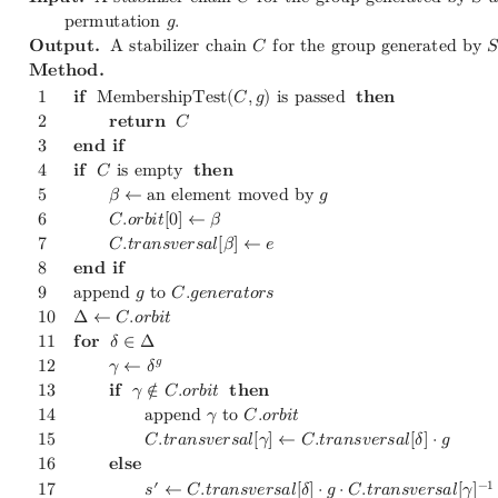
𝐈
𝐧
𝐩
𝐮
𝐭
.
A
s
t
a
b
i
l
i
z
e
r
c
h
a
i
n
𝐶
f
o
r
t
h
e
g
r
o
u
p
g
e
n
e
r
a
t
e
d
b
y
𝑆
p
e
r
m
u
t
a
t
i
o
n
𝑔
.
𝐎
𝐮
𝐭
𝐩
𝐮
𝐭
.
A
s
t
a
b
i
l
i
z
e
r
c
h
a
i
n
𝐶
f
o
r
t
h
e
g
r
o
u
p
g
e
n
e
r
a
t
e
d
b
y

𝐌
𝐞
𝐭
𝐡
𝐨
𝐝
.
1
𝐢
𝐟
M
e
m
b
e
r
s
h
i
p
T
e
s
t
(
𝐶
,
𝑔
)
i
s
p
a
s
s
e
d
𝐭
𝐡
𝐞
𝐧
2
𝐫
𝐞
𝐭
𝐮
𝐫
𝐧
𝐶
3
𝐞
𝐧
𝐝
𝐢
𝐟
4
𝐢
𝐟
𝐶
i
s
e
m
p
t
y
𝐭
𝐡
𝐞
𝐧
5
𝛽
←
a
n
e
l
e
m
e
n
t
m
o
v
e
d
b
y
𝑔
6
𝐶
.
𝑜
𝑟
𝑏
𝑖
𝑡
[
0
]
←
𝛽
7
𝐶
.
𝑡
𝑟
𝑎
𝑛
𝑠
𝑣
𝑒
𝑟
𝑠
𝑎
𝑙
[
𝛽
]
←
𝑒
8
𝐞
𝐧
𝐝
𝐢
𝐟
9
a
p
p
e
n
d
𝑔
t
o
𝐶
.
𝑔
𝑒
𝑛
𝑒
𝑟
𝑎
𝑡
𝑜
𝑟
𝑠
1
0
Δ
←
𝐶
.
𝑜
𝑟
𝑏
𝑖
𝑡
1
1
𝐟
𝐨
𝐫
𝛿
∈
Δ
𝑔
1
2
𝛾
←
𝛿
1
3
𝐢
𝐟
𝛾
∉
𝐶
.
𝑜
𝑟
𝑏
𝑖
𝑡
𝐭
𝐡
𝐞
𝐧
1
4
a
p
p
e
n
d
𝛾
t
o
𝐶
.
𝑜
𝑟
𝑏
𝑖
𝑡
1
5
𝐶
.
𝑡
𝑟
𝑎
𝑛
𝑠
𝑣
𝑒
𝑟
𝑠
𝑎
𝑙
[
𝛾
]
←
𝐶
.
𝑡
𝑟
𝑎
𝑛
𝑠
𝑣
𝑒
𝑟
𝑠
𝑎
𝑙
[
𝛿
]
⋅
𝑔
1
6
𝐞
𝐥
𝐬
𝐞
′
−
1
1
7
𝑠
←
𝐶
.
𝑡
𝑟
𝑎
𝑛
𝑠
𝑣
𝑒
𝑟
𝑠
𝑎
𝑙
[
𝛿
]
⋅
𝑔
⋅
𝐶
.
𝑡
𝑟
𝑎
𝑛
𝑠
𝑣
𝑒
𝑟
𝑠
𝑎
𝑙
[
𝛾
]