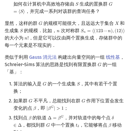
如何在计算机中高效地存储由
生成的置换群
𝑆
𝐺
S
G
=
⟨
S
⟩
回文树
二次剩余
可持久化数据结构
欧拉图
Kahan 求和
，并完成一系列对该群的查询任务？
=
⟨
𝑆
⟩
过程
序列自动机
阶 & 原根
树套树
哈密顿图
珂朵莉树/颜色段均摊
显然，这样的群
的规模可能很大，且远远大于集合
和
𝐺
𝑋
G
X
另一种实现
生成集
的规模．比如，
次对称群
𝑆
𝑛
𝑆
=
⟨
(
1
2
3
⋯
𝑛
)
,
(
1
2
)
⟩
S
n
S
n
=
⟨
(
123
⋯
n
)
,
(
12
)
⟩
𝑛
最小表示法
离散对数
K-D Tree
二分图
空间优化简介
的大小为
，但是它可以仅由两个置换生成．存储群中的
𝑛
!
n
!
复杂度
每一个元素是不现实的．
Lyndon 分解
高次剩余 & 单位根
动态树
平面图
参考实现
类似于利用
Gauss 消元法
构建出向量空间的一组
线性基
，
Main–Lorentz 算法
数论分块
析合树
弦图
Schreier–Sims 算法的思路是找到有限置换群
的一组
𝐺
G
习题
「基」：
狄利克雷卷积
PQ 树
图的着色
算法的输入是
的一个生成集
，其中有若干个置
𝐺
𝑆
G
S
参考资料与注释
换；
莫比乌斯反演
手指树
网络流
如果群
不平凡，总能找到在群
作用下位置会发生
𝐺
𝐺
G
G
杜教筛
霍夫曼树
图的匹配
变化的点
，即
；
𝐺
𝛽
|
𝛽
|
>
1
β
|
β
G
|
>
1
找到点
的轨道
，并对轨道中的每个点
𝐺
𝛽
Δ
=
𝛽
𝛿
β
Δ
=
β
G
δ
∈
Δ
Powerful Number 筛
Prüfer 序列
，都找到群
中一个置换
，它能够将点
移动
∈
Δ
𝐺
𝑡
𝛽
G
t
δ
β
𝛿