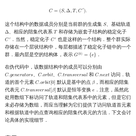
C
=
(
S
,
Δ
,
T
,
C
′
)
.
′
𝐶
=
(
𝑆
,
Δ
,
𝑇
,
𝐶
)
.
这个结构中的数据成员分别是当前群的生成集
、基础轨道
𝑆
S
、相应的陪集代表系
和存储为嵌套子结构的稳定化子
Δ
𝑇
Δ
T
．当然，稳定化子
也是这样的一个结构．整个群实际
′
′
𝐶
𝐶
C
′
C
′
存储在一个层状结构中，每层都描述了稳定化子链中的一个
群．最内层是空的结构体，表示
．
(
𝑘
)
𝐺
=
{
𝑒
}
G
(
k
)
=
{
e
}
在伪代码中，该数据结构中的成员可以分别由
、
、
和
访问．轨
𝐶
.
𝑔
𝑒
𝑛
𝑒
𝑟
𝑎
𝑡
𝑜
𝑟
𝑠
𝐶
.
𝑜
𝑟
𝑏
𝑖
𝑡
𝐶
.
𝑡
𝑟
𝑎
𝑛
𝑠
𝑣
𝑒
𝑟
𝑠
𝑎
𝑙
𝐶
.
𝑛
𝑒
𝑥
𝑡
C
.
g
e
n
e
r
a
t
o
r
s
C
.
o
r
b
i
t
C
.
t
r
a
n
s
v
e
r
s
a
l
C
.
n
e
x
t
道的首个元素
默认是基中的点
，而相应的陪集
𝐶
.
𝑜
𝑟
𝑏
𝑖
𝑡
[
0
]
𝛽
C
.
o
r
b
i
t
[
0
]
β
代表元
默认是恒等变换
．注意，虽然此
𝐶
.
𝑡
𝑟
𝑎
𝑛
𝑠
𝑣
𝑒
𝑟
𝑠
𝑎
𝑙
[
𝛽
]
𝑒
C
.
t
r
a
n
s
v
e
r
s
a
l
[
β
]
e
处用数组下标访问了轨道和陪集代表系中的元素，但是它们
未必存储为数组，而应当理解为它们提供了访问轨道首元素
和根据轨道中的点查询相应的陪集代表元的方法．下文会讨
论具体的实现细节．