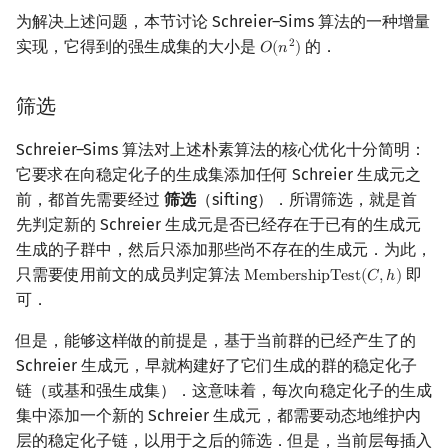
为解决上述问题，本节讨论 Schreier–Sims 算法的一种增量
实现，它得到的强生成集的大小是
的．
2
𝑂
(
𝑛
)
O
(
n
2
)
筛选
Schreier–Sims 算法对上述朴素算法的核心优化十分简明：
它要求在向稳定化子的生成集添加任何 Schreier 生成元之
前，都首先需要经过
筛选
（sifting）．所谓筛选，就是首
先判定新的 Schreier 生成元是否已经存在于已有的生成元
生成的子群中，然后只添加那些尚不存在的生成元．为此，
只需要使用前文的成员判定算法
即
M
e
m
b
e
r
s
h
i
p
T
e
s
t
(
𝐶
,
ℎ
)
MembershipTest
(
C
,
h
)
可．
但是，能够这样做的前提是，基于当前群的已经产生了的
Schreier 生成元，早就构建好了它们生成的群的稳定化子
链（或基和强生成集）．这意味着，每次向稳定化子的生成
集中添加一个新的 Schreier 生成元，都需要动态地维护内
层的稳定化子链，以用于之后的筛选．但是，当前层每插入