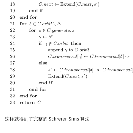
′
1
8
𝐶
.
𝑛
𝑒
𝑥
𝑡
←
E
x
t
e
n
d
(
𝐶
.
𝑛
𝑒
𝑥
𝑡
,
𝑠
)
1
9
𝐞
𝐧
𝐝
𝐢
𝐟
2
0
𝐞
𝐧
𝐝
𝐟
𝐨
𝐫
2
1
𝐟
𝐨
𝐫
𝛿
∈
𝐶
.
𝑜
𝑟
𝑏
𝑖
𝑡
∖
Δ
2
2
𝐟
𝐨
𝐫
𝑠
∈
𝐶
.
𝑔
𝑒
𝑛
𝑒
𝑟
𝑎
𝑡
𝑜
𝑟
𝑠
𝑠
2
3
𝛾
←
𝛿
2
4
𝐢
𝐟
𝛾
∉
𝐶
.
𝑜
𝑟
𝑏
𝑖
𝑡
𝐭
𝐡
𝐞
𝐧
2
5
a
p
p
e
n
d
𝛾
t
o
𝐶
.
𝑜
𝑟
𝑏
𝑖
𝑡
2
6
𝐶
.
𝑡
𝑟
𝑎
𝑛
𝑠
𝑣
𝑒
𝑟
𝑠
𝑎
𝑙
[
𝛾
]
←
𝐶
.
𝑡
𝑟
𝑎
𝑛
𝑠
𝑣
𝑒
𝑟
𝑠
𝑎
𝑙
[
𝛿
]
⋅
𝑠
2
7
𝐞
𝐥
𝐬
𝐞
′
2
8
𝑠
←
𝐶
.
𝑡
𝑟
𝑎
𝑛
𝑠
𝑣
𝑒
𝑟
𝑠
𝑎
𝑙
[
𝛿
]
⋅
𝑠
⋅
𝐶
.
𝑡
𝑟
𝑎
𝑛
𝑠
𝑣
𝑒
𝑟
𝑠
𝑎
𝑙
[
′
2
9
E
x
t
e
n
d
(
𝐶
.
𝑛
𝑒
𝑥
𝑡
,
𝑠
)
3
0
𝐞
𝐧
𝐝
𝐢
𝐟
3
1
𝐞
𝐧
𝐝
𝐟
𝐨
𝐫
3
2
𝐞
𝐧
𝐝
𝐟
𝐨
𝐫
3
3
𝐫
𝐞
𝐭
𝐮
𝐫
𝐧
𝐶
这样就得到了完整的 Schreier–Sims 算法．