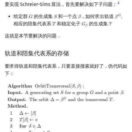
3
要实现 Schreier–Sims 算法，首先要解决如下子问题：
给定群
的生成集
和一个点
，如何求出轨道
、
𝐺
𝐺
𝑆
𝛽
𝛽
G
S
β
β
G
相应的陪集代表系
和稳定化子
的生成集？
𝑇
𝐺
T
G
β
𝛽
这就是本节要解决的问题．
轨道和陪集代表系的存储
要求得轨道和陪集代表系，只要直接搜索就好了．伪代码如
下：
Algorithm
OrbitTransversal
(
S
,
β
)
:
Input.
A generating set
S
for
𝐀
𝐥
𝐠
𝐨
𝐫
𝐢
𝐭
𝐡
𝐦
O
r
b
i
t
T
r
a
n
s
v
e
r
s
a
l
(
𝑆
,
𝛽
)
:
𝐈
𝐧
𝐩
𝐮
𝐭
.
A
g
e
n
e
r
a
t
i
n
g
s
e
t
𝑆
f
o
r
a
g
r
o
u
p
𝐺
a
n
d
a
p
o
i
n
t
𝛽
.
𝐺
𝐎
𝐮
𝐭
𝐩
𝐮
𝐭
.
T
h
e
o
r
b
i
t
Δ
=
𝛽
a
n
d
t
h
e
t
r
a
n
s
v
e
r
s
a
l
𝑇
.
𝐌
𝐞
𝐭
𝐡
𝐨
𝐝
.
1
Δ
←
[
𝛽
]
2
𝑇
[
𝛽
]
←
𝑒
3
𝐟
𝐨
𝐫
𝛿
∈
Δ