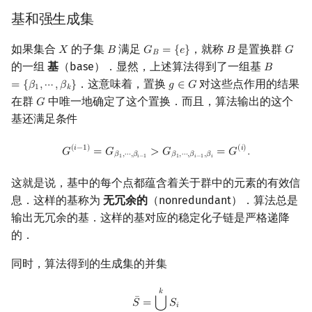
基和强生成集
如果集合
的子集
满足
，就称
是置换群
𝑋
𝐵
𝐺
=
{
𝑒
}
𝐵
𝐺
X
B
G
B
=
{
e
}
B
G
𝐵
的一组
基
（base）．显然，上述算法得到了一组基
𝐵
B
=
{
β
1
,
⋯
,
．这意味着，置换
对这些点作用的结果
=
{
𝛽
,
⋯
,
𝛽
}
𝑔
∈
𝐺
g
∈
G
1
𝑘
在群
中唯一地确定了这个置换．而且，算法输出的这个
𝐺
G
基还满足条件
G
(
i
−
1
)
=
G
β
1
,
⋯
,
β
i
−
1
>
G
β
1
,
⋯
,
β
i
−
1
,
β
i
=
G
(
i
)
.
(
𝑖
−
1
)
(
𝑖
)
𝐺
=
𝐺
>
𝐺
=
𝐺
.
𝛽
,
⋯
,
𝛽
𝛽
,
⋯
,
𝛽
,
𝛽
1
𝑖
−
1
1
𝑖
−
1
𝑖
这就是说，基中的每个点都蕴含着关于群中的元素的有效信
息．这样的基称为
无冗余的
（nonredundant）．算法总是
输出无冗余的基．这样的基对应的稳定化子链是严格递降
的．
同时，算法得到的生成集的并集
S
¯
=
⋃
i
=
0
k
S
i
𝑘
¯
⋃
𝑆
=
𝑆
𝑖