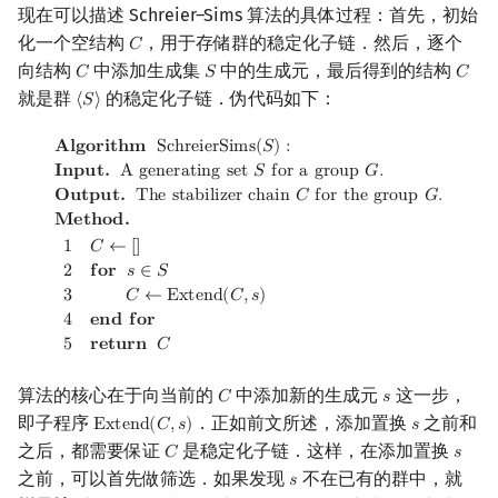
现在可以描述 Schreier–Sims 算法的具体过程：首先，初始
化一个空结构
，用于存储群的稳定化子链．然后，逐个
𝐶
C
向结构
中添加生成集
中的生成元，最后得到的结构
𝐶
𝑆
𝐶
C
S
C
就是群
的稳定化子链．伪代码如下：
⟨
𝑆
⟩
⟨
S
⟩
Algorithm
SchreierSims
(
S
)
:
Input.
A generating set
S
for a g
𝐀
𝐥
𝐠
𝐨
𝐫
𝐢
𝐭
𝐡
𝐦
S
c
h
r
e
i
e
r
S
i
m
s
(
𝑆
)
:
𝐈
𝐧
𝐩
𝐮
𝐭
.
A
g
e
n
e
r
a
t
i
n
g
s
e
t
𝑆
f
o
r
a
g
r
o
u
p
𝐺
.
𝐎
𝐮
𝐭
𝐩
𝐮
𝐭
.
T
h
e
s
t
a
b
i
l
i
z
e
r
c
h
a
i
n
𝐶
f
o
r
t
h
e
g
r
o
u
p
𝐺
.
𝐌
𝐞
𝐭
𝐡
𝐨
𝐝
.
1
𝐶
←
[
]
2
𝐟
𝐨
𝐫
𝑠
∈
𝑆
3
𝐶
←
E
x
t
e
n
d
(
𝐶
,
𝑠
)
4
𝐞
𝐧
𝐝
𝐟
𝐨
𝐫
5
𝐫
𝐞
𝐭
𝐮
𝐫
𝐧
𝐶
算法的核心在于向当前的
中添加新的生成元
这一步，
𝐶
𝑠
C
s
即子程序
．正如前文所述，添加置换
之前和
E
x
t
e
n
d
(
𝐶
,
𝑠
)
𝑠
Extend
(
C
,
s
)
s
之后，都需要保证
是稳定化子链．这样，在添加置换
𝐶
𝑠
C
s
之前，可以首先做筛选．如果发现
不在已有的群中，就
𝑠
s