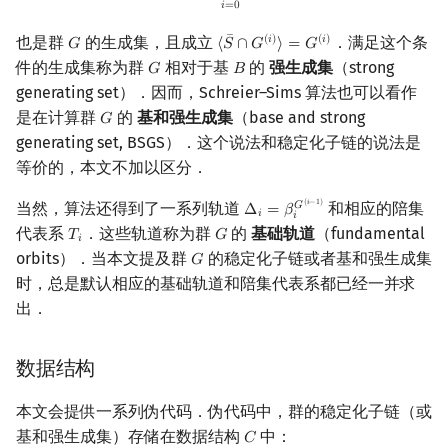
𝑖
=
0
¯
也是群
的生成集，且成立
．满足这个条
(
𝑖
)
(
𝑖
)
𝐺
⟨
𝑆
∩
𝐺
⟩
=
𝐺
G
⟨
S
¯
∩
G
(
i
)
⟩
=
G
(
i
)
件的生成集称为群
相对于基
的
强生成集
（strong
𝐺
𝐵
G
B
generating set）．因而，Schreier–Sims 算法也可以看作
是在计算群
的
基和强生成集
（base and strong
𝐺
G
generating set, BSGS）．这个说法和稳定化子链的说法是
等价的，本文不加以区分．
(
𝑖
−
1
)
当然，算法还得到了一系列轨道
和相应的陪集
𝐺
Δ
=
𝛽
Δ
i
=
β
i
G
(
i
−
1
)
𝑖
𝑖
代表系
．这些轨道称为群
的
基础轨道
（fundamental
𝑇
𝐺
T
i
G
𝑖
orbits）．当本文提及群
的稳定化子链或者基和强生成集
𝐺
G
时，总是默认相应的基础轨道和陪集代表系都已经一并求
出．
数据结构
本文会提供一系列伪代码．伪代码中，群的稳定化子链（或
基和强生成集）存储在数据结构
中：
𝐶
C