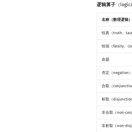
二次剩余
指数生成函数
图论计数
逻辑算子
（logic
阶 & 原根
离散对数
名称（数理逻辑
高次剩余 & 单位根
恒真（truth、taut
数论分块
狄利克雷卷积
恒假（falsity、con
莫比乌斯反演
杜教筛
命题
Powerful Number 筛
否定（negation
Min_25 筛
洲阁筛
合取（conjuncti
类欧几里德算法
Meissel–Lehmer 算法
析取（disjuncti
连分数
非合取（non-conj
Stern–Brocot 树与 Farey 序列
二次域
非析取（non-disj
Pell 方程