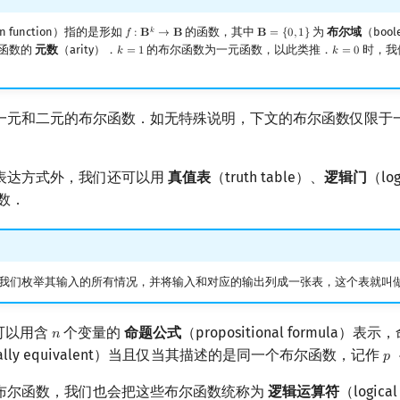
an function）指的是形如
的函数，其中
为
布尔域
（bool
𝑘
𝑓
:
𝐁
→
𝐁
𝐁
=
{
0
,
1
}
f
:
B
k
→
B
B
=
{
0
,
1
}
函数的
元数
（arity）．
的布尔函数为一元函数，以此类推．
时，我
𝑘
=
1
𝑘
=
0
k
=
1
k
=
0
一元和二元的布尔函数．如无特殊说明，下文的布尔函数仅限于
表达方式外，我们还可以用
真值表
（truth table）、
逻辑门
（log
数．
我们枚举其输入的所有情况，并将输入和对应的输出列成一张表，这个表就叫
可以用含
个变量的
命题公式
（propositional formula）
𝑛
n
ically equivalent）当且仅当其描述的是同一个布尔函数，记作
𝑝
p
布尔函数，我们也会把这些布尔函数统称为
逻辑运算符
（logica