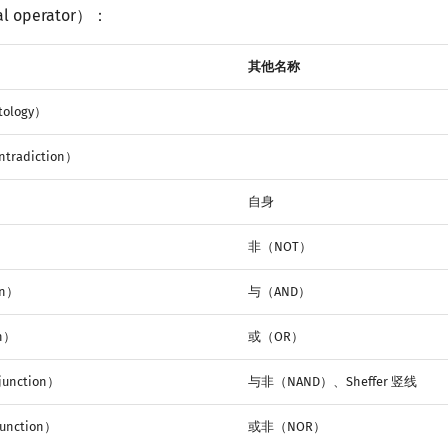
al operator）：
）
其他名称
ology）
tradiction）
自身
）
非（NOT）
on）
与（AND）
on）
或（OR）
unction）
与非（NAND）、Sheffer 竖线
unction）
或非（NOR）