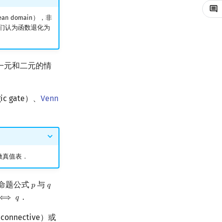
ean domain），非
们认为函数退化为
一元和二元的情
ic gate）、
Venn
做真值表．
表示，命题公式
与
𝑝
𝑞
p
q
．
⟺
𝑞
⟺
q
l connective）或