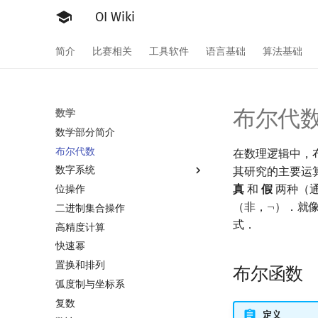
OI Wiki
简介
比赛相关
工具软件
语言基础
算法基础
布尔代
数学
数学部分简介
布尔代数
在数理逻辑中，布
数字系统
其研究的主要运
真
和
假
两种（
位操作
数字系统简介
（非，
）．就
二进制集合操作
进位制
¬
¬
式．
高精度计算
平衡三进制
快速幂
格雷码
置换和排列
布尔函数
弧度制与坐标系
复数
定义