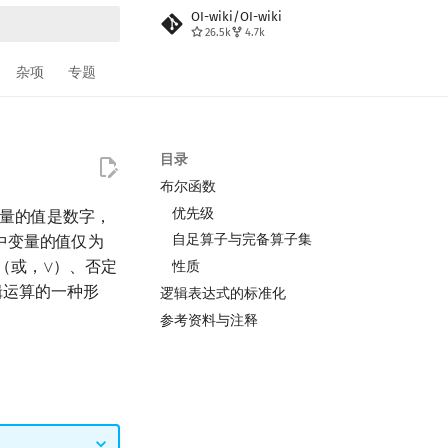
OI-wiki/OI-wiki
26.5k
4.7k
搜索
杂项
专题
目录
布尔函数
优先级
中变量的值是数字，
自足算子与完备算子集
中变量的值仅为
（或，
）、否定
性质
∨
∨
辑运算的一种形
逻辑表达式的标准化
参考资料与注释