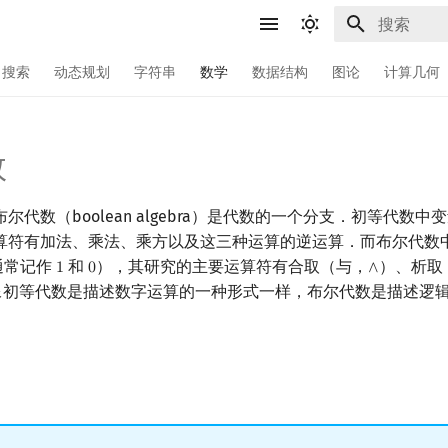
键入以开始
搜索
动态规划
字符串
数学
数据结构
图论
计算几何
数
尔代数（boolean algebra）是代数的一个分支．初等代数
算符有加法、乘法、乘方以及这三种运算的逆运算．而布尔代数
通常记作
和
），其研究的主要运算符有合取（与，
）、析取
1
0
∧
1
0
∧
像初等代数是描述数字运算的一种形式一样，布尔代数是描述逻