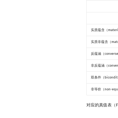
实质蕴含（material
实质非蕴含（materia
反蕴涵（converse 
非反蕴涵（converse
双条件（bicondit
非等价（non-equi
对应的真值表（F