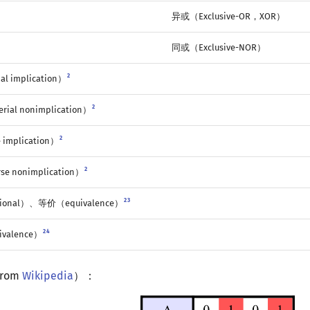
异或（Exclusive-OR，XOR）
同或（Exclusive-NOR）
2
 implication）
2
l nonimplication）
2
implication）
2
 nonimplication）
2
3
ional）、等价（equivalence）
2
4
valence）
rom
Wikipedia
）：