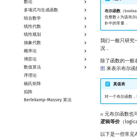
数论
多项式与生成函数
数论基础
布尔函数
（boole
负整数
为该布尔
𝑘
组合数学
模算术简介
多项式与生成函数简介
k
中的常量．
𝐁
B
线性代数
素数
代数基本定理
排列组合
线性规划
最大公约数
快速傅里叶变换
抽屉原理
线性代数简介
我们一般只研究
抽象代数
欧拉函数
快速数论变换
容斥原理
向量
线性规划基础
况．
概率论
筛法
快速沃尔什变换
斐波那契数列
内积和外积
单纯形法
基本概念
博弈论
分解质因数
Chirp Z 变换
错位排列
矩阵
群论
基本概念
除了函数的一般
数值算法
裴蜀定理 & 一次不定方程
多项式牛顿迭代
卡特兰数
初等变换
环论
条件概率与独立性
博弈论简介
图
来表示布尔函
序理论
费马小定理 & 欧拉定理
多项式多点求值|快速插值
斯特林数
行列式
域论
随机变量
公平组合游戏
插值
杨氏矩阵
模逆元
多项式初等函数
贝尔数
线性空间
Schreier–Sims 算法
随机变量的数字特征
零和游戏
数值积分
真值表
拟阵
线性同余方程
常系数齐次线性递推
伯努利数
线性基
概率不等式
非公平组合游戏
高斯消元
对一个布尔函数，
Berlekamp–Massey 算法
中国剩余定理
多项式平移|连续点值平移
Entringer Number
线性映射
牛顿迭代法
升幂引理
符号化方法
Eulerian Number
特征多项式
元布尔函数也
𝑛
n
阶乘取模
Lagrange 反演
分拆数
对角化
逻辑等价
（log
卢卡斯定理
形式幂级数复合|复合逆
范德蒙德卷积
Jordan标准型
同余方程
普通生成函数
Pólya 计数
以下是一些常见