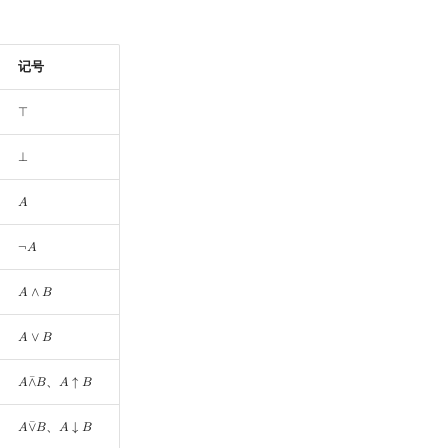
记号
⊤
⊤
⊥
⊥
𝐴
A
¬
𝐴
¬
A
𝐴
∧
𝐵
A
∧
B
𝐴
∨
𝐵
A
∨
B
、
¯
𝐴
∧
𝐵
𝐴
↑
𝐵
A
∧
¯
B
A
↑
B
、
¯
𝐴
∨
𝐵
𝐴
↓
𝐵
A
∨
¯
B
A
↓
B