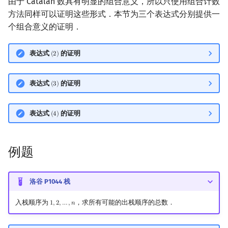
由于 Catalan 数具有明显的组合意义，所以只使用组合计数
方法同样可以证明这些形式．本节为三个表达式分别提供一
个组合意义的证明．
表达式
的证明
(
2
)
(
2
)
表达式
的证明
(
3
)
(
3
)
表达式
的证明
(
4
)
(
4
)
例题
洛谷 P1044 栈
入栈顺序为
，求所有可能的出栈顺序的总数．
1
,
2
,
…
,
𝑛
1
,
2
,
…
,
n