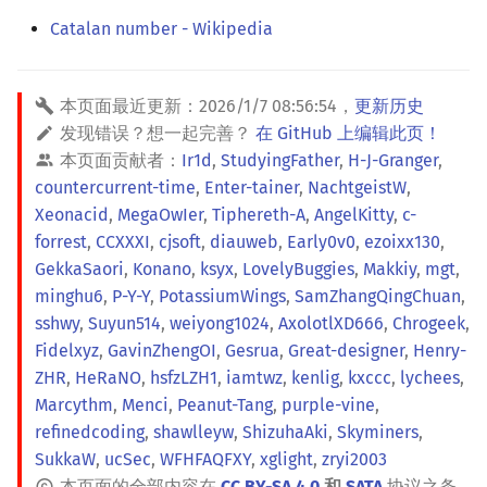
Catalan number - Wikipedia
本页面最近更新：
2026/1/7 08:56:54
，
更新历史
发现错误？想一起完善？
在 GitHub 上编辑此页！
本页面贡献者：
Ir1d
,
StudyingFather
,
H-J-Granger
,
countercurrent-time
,
Enter-tainer
,
NachtgeistW
,
Xeonacid
,
MegaOwIer
,
Tiphereth-A
,
AngelKitty
,
c-
forrest
,
CCXXXI
,
cjsoft
,
diauweb
,
Early0v0
,
ezoixx130
,
GekkaSaori
,
Konano
,
ksyx
,
LovelyBuggies
,
Makkiy
,
mgt
,
minghu6
,
P-Y-Y
,
PotassiumWings
,
SamZhangQingChuan
,
sshwy
,
Suyun514
,
weiyong1024
,
AxolotlXD666
,
Chrogeek
,
Fidelxyz
,
GavinZhengOI
,
Gesrua
,
Great-designer
,
Henry-
ZHR
,
HeRaNO
,
hsfzLZH1
,
iamtwz
,
kenlig
,
kxccc
,
lychees
,
Marcythm
,
Menci
,
Peanut-Tang
,
purple-vine
,
refinedcoding
,
shawlleyw
,
ShizuhaAki
,
Skyminers
,
SukkaW
,
ucSec
,
WFHFAQFXY
,
xglight
,
zryi2003
本页面的全部内容在
CC BY-SA 4.0
和
SATA
协议之条