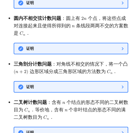
证明
回文树
二次剩余
可持久化数据结构
欧拉图
Kahan 求和
圆内不相交弦计数问题
：圆上有
个点，将这些点成
2
𝑛
2
n
序列自动机
阶 & 原根
树套树
哈密顿图
珂朵莉树/颜色段均摊
对连接起来且使得所得到的
条线段两两不交的方案数
𝑛
n
是
．
𝐶
C
n
𝑛
最小表示法
离散对数
K-D Tree
二分图
空间优化简介
证明
Lyndon 分解
高次剩余 & 单位根
动态树
平面图
三角剖分计数问题
：对角线不相交的情况下，将一个凸
Main–Lorentz 算法
数论分块
析合树
弦图
边形区域分成三角形区域的方法数为
．
(
𝑛
+
2
)
𝐶
(
n
+
2
)
C
n
𝑛
狄利克雷卷积
PQ 树
图的着色
证明
莫比乌斯反演
手指树
网络流
二叉树计数问题
：含有
个结点的形态不同的二叉树数
𝑛
n
杜教筛
霍夫曼树
图的匹配
目为
．等价地，含有
个非叶结点的形态不同的满
𝐶
𝑛
C
n
n
𝑛
二叉树数目为
．
𝐶
C
n
𝑛
Powerful Number 筛
Prüfer 序列
证明