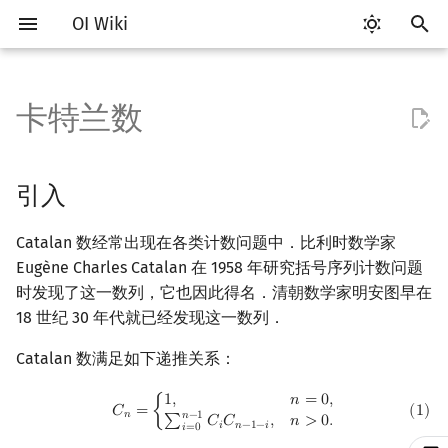
OI Wiki
键
入
卡特兰数
Getting Started
比赛相关简介
工具软件简介
语言基础简介
算法基础简介
搜索部分简介
动态规划部分简介
字符串部分简介
数字系统简介
数论基础
多项式与生成函数简介
引入
线性代数简介
线性规划基础
基本概念
基本概念
博弈论简介
插值
数据结构部分简介
图论部分简介
计算几何部分简介
杂项简介
RMQ
OI 赛事与赛制
题型概述
读入、输出优化
Vim
评测工具简介
Testlib 简介
Hello, World!
C++ 标准库简介
类
复杂度简介
排序简介
DP 优化简介
后缀数组简介
并查集
堆简介
分块思想
线段树基础
二叉搜索树 & 平衡树
可持久化数据结构简介
线段树套线段树
Link Cut Tree
树基础
最短路
最小生成树
强连通分量
网络流简介
图匹配
离线算法简介
随机函数
以
开
关于本项目
赛事
代码编辑工具
C++ 基础
复杂度
DFS（搜索）
动态规划基础
字符串基础
进位制
模算术简介
代数基本定理
应用
向量
单纯形法
群论
条件概率与独立性
公平组合游戏
数值积分
栈
图论相关概念
二维计算几何基础
离散化
并查集应用
ICPC/CCPC 赛事与赛制
交互题
分段打表
Emacs
Arbiter
通用
C++ 语法基础
STL 容器
命名空间
均摊复杂度
选择排序
单调队列/单调栈优化
最优原地后缀排序算法
并查集复杂度
二叉堆
块状数组
线段树合并 & 分裂
Treap
可持久化线段树
平衡树套线段树
全局平衡二叉树
树的直径
差分约束
最小树形图
双连通分量
最大流
二分图最大匹配
CDQ 分治
随机化技巧
引入
始
如何参与
题型
评测工具
C++ 标准库
枚举
BFS（搜索）
记忆化搜索
标准库
平衡三进制
素数
快速傅里叶变换
常见形式
内积和外积
环论
随机变量
零和游戏
高斯消元
队列
图的存储
三维计算几何基础
双指针
括号序列
常见错误
VS Code
Cena
Generator
变量
STL 算法
值类别
冒泡排序
斜率优化
配对堆
块状链表
李超线段树
Splay 树
可持久化块状数组
线段树套平衡树
Euler Tour Tree
树的中心
k 短路
最小直径生成树
割点和桥
最小割
二分图最大权匹配
整体二分
爬山算法
Catalan 数经常出现在各类计数问题中．比利时数学家
搜
Eugène Charles Catalan 在 1958 年研究括号序列计数问题
OI Wiki 不是什么
学习路线
命令行
C++ 进阶
模拟
双向搜索
背包 DP
字符串匹配
格雷码
最大公约数
快速数论变换
矩阵
域论
随机变量的数字特征
非公平组合游戏
牛顿迭代法
链表
DFS（图论）
距离
离线算法
线段树与离线询问
代数推演
常见技巧
Atom
CCR Plus
Validator
运算
bitset
重载运算符
插入排序
四边形不等式优化
左偏树
树分块
猫树
WBLT
可持久化平衡树
树状数组套权值线段树
Top Tree
树的重心
同余最短路
圆方树
费用流
一般图最大匹配
莫队算法
模拟退火
索
时发现了这一数列，它也因此得名．清朝数学家明安图早在
18 世纪 30 年代就已经发现这一数列．
格式手册
学习资源
命令行编译与调试
C++ 与其他常用语言的区别
递归 & 分治
启发式搜索
区间 DP
字符串哈希
欧拉函数
快速沃尔什变换
初等变换
Schreier–Sims 算法
概率不等式
哈希表
BFS（图论）
Pick 定理
分数规划
组合意义
Eclipse
Lemon
Interactor
流程控制语句
string
引用
计数排序
Slope Trick 优化
Sqrt Tree
区间最值操作 & 区间历史
替罪羊树
可持久化字典树
分块套树状数组
最近公共祖先
点/边连通度
上下界网络流
一般图最大权匹配
值
Catalan 数满足如下递推关系：
数学符号表
技巧
编译器
Pascal 转 C++ 急救
贪心
A*
DAG 上的 DP
字典树 (Trie)
筛法
Chirp Z 变换
例题
行列式
并查集
树上问题
三角剖分
随机化
Notepad++
Checker
高级数据类型
pair
常量
基数排序
WQS 二分
笛卡尔树
可持久化可并堆
树链剖分
Stoer–Wagner 算法
稳定匹配
(
1
)
C
n
=
{
1
,
n
=
0
,
∑
i
=
0
n
−
1
C
i
C
n
−
1
−
i
,
n
>
0.
1
,
𝑛
=
0
,
Kinetic Tournament Tree
𝐶
=
{
(
1
)
𝑛
𝑛
−
1
𝑛
>
0
.
∑
𝐶
𝐶
,
𝑖
𝑛
−
1
−
𝑖
F.A.Q.
出题
WSL (Windows 10)
Python 速成
排序
迭代加深搜索
树形 DP
前缀函数与 KMP 算法
分解质因数
多项式牛顿迭代
习题
线性空间
堆
有向无环图
凸包
悬线法
Kate
函数
新版 C++ 特性
快速排序
状态设计优化
Size Balanced Tree
树上启发式合并
𝑖
=
0