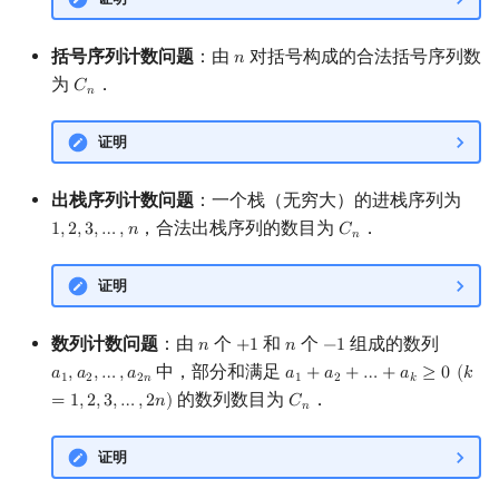
Min_25 筛
矩阵树定理
括号序列计数问题
：由
对括号构成的合法括号序列数
𝑛
n
洲阁筛
LGV 引理
为
．
𝐶
C
n
𝑛
类欧几里德算法
最大团搜索算法
证明
Meissel–Lehmer 算法
支配树
出栈序列计数问题
：一个栈（无穷大）的进栈序列为
，合法出栈序列的数目为
．
1
,
2
,
3
,
…
,
𝑛
𝐶
1
,
2
,
3
,
…
,
n
C
n
连分数
图上随机游走
𝑛
证明
Stern–Brocot 树与 Farey 序列
数列计数问题
：由
个
和
个
组成的数列
二次域
𝑛
+
1
𝑛
−
1
n
+
1
n
−
1
中，部分和满足
𝑎
,
𝑎
,
…
,
𝑎
𝑎
+
𝑎
+
…
+
𝑎
≥
0
(
𝑘
a
1
,
a
2
,
…
,
a
2
n
a
1
+
a
2
+
…
+
a
k
≥
0
(
k
=
1
,
2
,
3
,
…
,
2
1
2
2
𝑛
1
2
𝑘
的数列数目为
．
Pell 方程
=
1
,
2
,
3
,
…
,
2
𝑛
)
𝐶
C
n
𝑛
证明