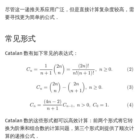
尽管这一递推关系应用广泛，但是直接计算复杂度较高，需
要寻找更为简单的公式．
常见形式
Catalan 数有如下常见的表达式：
(
2
)
C
n
=
1
n
+
1
(
2
n
n
)
=
(
2
n
)
!
n
!
(
n
+
1
)
!
,
n
≥
0.
(
2
𝑛
)
!
1
2
𝑛
(
2
)
𝐶
=
(
)
=
,
𝑛
≥
0
.
𝑛
𝑛
𝑛
+
1
𝑛
!
(
𝑛
+
1
)
!
2
𝑛
2
𝑛
(
3
)
C
n
=
(
2
n
n
)
−
(
2
n
n
+
1
)
,
n
≥
0.
𝐶
=
(
)
−
(
)
,
𝑛
≥
0
.
(
3
)
𝑛
𝑛
𝑛
+
1
(
4
)
C
n
=
(
4
n
−
2
)
n
+
1
C
n
−
1
,
n
>
0
,
C
0
=
1.
(
4
𝑛
−
2
)
(
4
)
𝐶
=
𝐶
,
𝑛
>
0
,
𝐶
=
1
.
𝑛
𝑛
−
1
0
𝑛
+
1
Catalan 数的这些形式都可以高效计算：前两个形式将它转
换为阶乘和组合数的计算问题，第三个形式则提供了顺次计
算的递推公式．