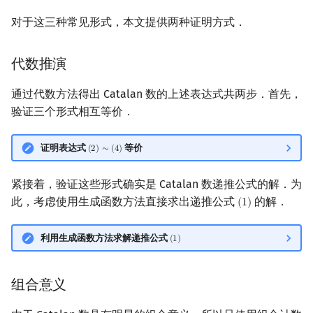
对于这三种常见形式，本文提供两种证明方式．
代数推演
通过代数方法得出 Catalan 数的上述表达式共两步．首先，
验证三个形式相互等价．
证明表达式
等价
(
2
)
∼
(
4
)
(
2
)
∼
(
4
)
紧接着，验证这些形式确实是 Catalan 数递推公式的解．为
此，考虑使用生成函数方法直接求出递推公式
的解．
(
1
)
(
1
)
利用生成函数方法求解递推公式
(
1
)
(
1
)
组合意义