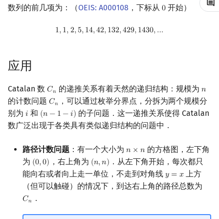
数列的前几项为：（
OEIS: A000108
，下标从
开始）
0
0
镜像站列表
Special Judge
Java 速成
前缀和 & 差分
IDA*
状压 DP
Boyer–Moore 算法
裴蜀定理 & 一次不定方程
多项式多点求值|快速插值
参考资料与注释
线性基
块状数据结构
拓扑排序
扫描线
有限状态自动机
Dev-C++
文件操作
Lambda 表达式
归并排序
AVL 树
虚树
1
,
1
,
2
,
5
,
14
,
42
,
132
,
429
,
1430
,
…
1
,
1
,
2
,
5
,
1
4
,
4
2
,
1
3
2
,
4
2
9
,
1
4
3
0
,
…
致谢
Testlib
Java 进阶
二分
回溯法
数位 DP
Z 函数（扩展 KMP）
费马小定理 & 欧拉定理
多项式初等函数
线性映射
单调栈
最短路问题
旋转卡壳
计算理论基础
CLion
pb_ds
堆排序
红黑树
树分治
Polygon
倍增
Dancing Links
插头 DP
AC 自动机
模逆元
常系数齐次线性递推
特征多项式
单调队列
生成树问题
半平面交
字节顺序
Geany
编译优化
桶排序
左偏红黑树
动态树分治
应用
OJ 工具
构造
Alpha–Beta 剪枝
计数 DP
后缀数组 (SA)
线性同余方程
多项式平移|连续点值平移
对角化
ST 表
斯坦纳树
平面最近点对
约瑟夫问题
Xcode
希尔排序
AA 树
AHU 算法
Catalan 数
的递推关系有着天然的递归结构：规模为
𝐶
𝑛
C
n
n
𝑛
的计数问题
，可以通过枚举分界点，分拆为两个规模分
𝐶
C
n
𝑛
LaTeX 入门
优化
动态 DP
后缀自动机 (SAM)
中国剩余定理
符号化方法
Jordan标准型
树状数组
拆点
随机增量法
表达式求值
GUIDE
锦标赛排序
树哈希
别为
和
的子问题．这一递推关系使得 Catalan
𝑖
(
𝑛
−
1
−
𝑖
)
i
(
n
−
1
−
i
)
数广泛出现于各类具有类似递归结构的问题中．
Git
概率 DP
后缀平衡树
升幂引理
Lagrange 反演
线段树
连通性相关
反演变换
在一台机器上规划任务
Sublime Text
Tim 排序
树上随机游走
路径计数问题
：有一个大小为
的方格图，左下角
𝑛
×
𝑛
n
×
n
DP 套 DP
广义后缀自动机
阶乘取模
形式幂级数复合|复合逆
划分树
环计数问题
计算几何杂项
主元素问题
CP Editor
排序相关 STL
为
，右上角为
．从左下角开始，每次都只
(
0
,
0
)
(
𝑛
,
𝑛
)
(
0
,
0
)
(
n
,
n
)
能向右或者向上走一单位，不走到对角线
上方
𝑦
=
𝑥
y
=
x
DP 优化
后缀树
卢卡斯定理
普通生成函数
二叉搜索树 & 平衡树
最小环
Garsia–Wachs 算法
Code::Blocks
排序应用
（但可以触碰）的情况下，到达右上角的路径总数为
．
𝐶
C
n
𝑛
其它 DP 方法
Manacher
同余方程
指数生成函数
跳表
2-SAT
15-puzzle