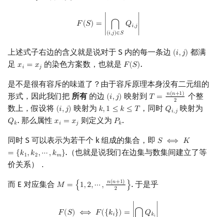
F
(
S
)
=
|
⋂
(
i
,
j
)
∈
S
Q
i
,
j
|
𝐹
(
𝑆
)
=
∣
𝑄
∣
⋂
𝑖
,
𝑗
(
𝑖
,
𝑗
)
∈
𝑆
上述式子右边的含义就是说对于 S 内的每一条边
都满
(
𝑖
,
𝑗
)
(
i
,
j
)
足
的染色方案数，也就是
.
𝑥
=
𝑥
𝐹
(
𝑆
)
x
i
=
x
j
F
(
S
)
𝑖
𝑗
是不是很有容斥的味道了？由于容斥原理本身没有二元组的
𝑛
(
𝑛
+
1
)
形式，因此我们把
所有
的边
映射到
个整
(
𝑖
,
𝑗
)
𝑇
=
(
i
,
j
)
T
=
n
(
n
+
1
)
2
2
数上，假设将
映射为
，同时
映射为
(
𝑖
,
𝑗
)
𝑘
,
1
≤
𝑘
≤
𝑇
𝑄
(
i
,
j
)
k
,
1
≤
k
≤
T
Q
i
,
j
𝑖
,
𝑗
. 那么属性
则定义为
.
𝑄
𝑥
=
𝑥
𝑃
Q
k
x
i
=
x
j
P
k
𝑘
𝑖
𝑗
𝑘
同时 S 可以表示为若干个 k 组成的集合，即
𝑆
⟺
𝐾
S
⟺
K
=
{
k
1
,
k
2
,
⋯
,
.（也就是说我们在边集与数集间建立了等
=
{
𝑘
,
𝑘
,
⋯
,
𝑘
}
1
2
𝑚
价关系）．
𝑛
(
𝑛
+
1
)
而 E 对应集合
. 于是乎
𝑀
=
{
1
,
2
,
⋯
,
}
M
=
{
1
,
2
,
⋯
,
n
(
n
+
1
)
2
}
2
F
(
S
)
⟺
F
(
{
k
i
}
)
=
|
⋂
k
i
Q
k
i
|
𝐹
(
𝑆
)
⟺
𝐹
(
{
𝑘
}
)
=
∣
𝑄
∣
⋂
𝑖
𝑘
𝑖