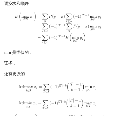
调换求和顺序：
E
(
max
i
∈
S
x
i
)
=
∑
y
P
(
y
=
x
)
∑
T
⊆
S
(
−
1
)
|
T
|
−
1
min
j
∈
T
y
j
=
∑
T
⊆
S
(
−
1
)
|
T
|
−
1
∑
|
𝑇
|
−
1
𝐸
(
m
a
x
𝑥
)
=
∑
𝑃
(
𝑦
=
𝑥
)
∑
(
−
1
)
m
i
n
𝑦
𝑖
𝑗
𝑖
∈
𝑆
𝑗
∈
𝑇
𝑦
𝑇
⊆
𝑆
|
𝑇
|
−
1
=
∑
(
−
1
)
∑
𝑃
(
𝑦
=
𝑥
)
m
i
n
𝑦
𝑗
𝑗
∈
𝑇
𝑦
𝑇
⊆
𝑆
|
𝑇
|
−
1
=
∑
(
−
1
)
𝐸
(
m
i
n
𝑦
)
𝑗
𝑗
∈
𝑇
𝑇
⊆
𝑆
是类似的．
m
i
n
min
证毕．
还有更强的：
kthmax
x
i
i
∈
S
=
∑
T
⊆
S
(
−
1
)
|
T
|
−
k
(
|
T
|
−
1
k
−
1
)
min
j
∈
T
x
j
|
𝑇
|
−
1
|
𝑇
|
−
𝑘
k
t
h
m
a
x
𝑥
=
∑
(
−
1
)
(
)
m
i
n
𝑥
𝑖
𝑗
𝑘
−
1
𝑗
∈
𝑇
𝑖
∈
𝑆
𝑇
⊆
𝑆
kthmin
x
i
i
∈
S
=
∑
T
⊆
S
(
−
1
)
|
T
|
−
k
(
|
T
|
−
1
k
−
1
)
max
j
∈
T
x
j
|
𝑇
|
−
1
|
𝑇
|
−
𝑘
k
t
h
m
i
n
𝑥
=
∑
(
−
1
)
(
)
m
a
x
𝑥
𝑖
𝑗
𝑘
−
1
𝑗
∈
𝑇
𝑖
∈
𝑆
𝑇
⊆
𝑆