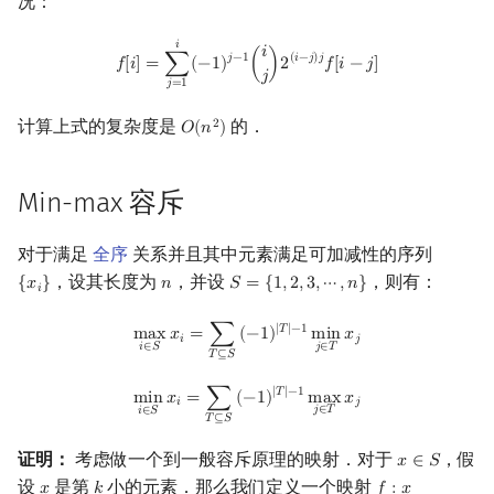
况：
f
[
i
]
=
∑
j
=
1
i
(
−
1
)
j
−
1
(
i
j
)
2
(
i
−
j
)
j
f
[
i
−
j
]
𝑖
𝑖
𝑗
−
1
(
𝑖
−
𝑗
)
𝑗
𝑓
[
𝑖
]
=
∑
(
−
1
)
(
)
2
𝑓
[
𝑖
−
𝑗
]
𝑗
𝑗
=
1
计算上式的复杂度是
的．
2
𝑂
(
𝑛
)
O
(
n
2
)
Min-max 容斥
对于满足
全序
关系并且其中元素满足可加减性的序列
，设其长度为
，并设
，则有：
{
𝑥
}
𝑛
𝑆
=
{
1
,
2
,
3
,
⋯
,
𝑛
}
{
x
i
}
n
S
=
{
1
,
2
,
3
,
⋯
,
n
}
𝑖
max
i
∈
S
x
i
=
∑
T
⊆
S
(
−
1
)
|
T
|
−
1
min
j
∈
T
x
j
|
𝑇
|
−
1
m
a
x
𝑥
=
∑
(
−
1
)
m
i
n
𝑥
𝑖
𝑗
𝑖
∈
𝑆
𝑗
∈
𝑇
𝑇
⊆
𝑆
min
i
∈
S
x
i
=
∑
T
⊆
S
(
−
1
)
|
T
|
−
1
max
j
∈
T
x
j
|
𝑇
|
−
1
m
i
n
𝑥
=
∑
(
−
1
)
m
a
x
𝑥
𝑖
𝑗
𝑗
∈
𝑇
𝑖
∈
𝑆
𝑇
⊆
𝑆
证明：
考虑做一个到一般容斥原理的映射．对于
，假
𝑥
∈
𝑆
x
∈
S
设
是第
小的元素．那么我们定义一个映射
𝑥
𝑘
𝑓
:
𝑥
x
k
f
:
x
↦
{
1
,
2
,
⋯
,
k
}