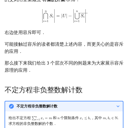
|
⋂
i
=
1
n
S
i
|
=
|
U
|
−
|
⋃
i
=
1
n
S
i
―
|
𝑛
𝑛
――
⋃
∣
𝑆
∣
=
|
𝑈
|
−
∣
𝑆
∣
⋂
𝑖
𝑖
𝑖
=
1
𝑖
=
1
右边使用容斥即可．
可能接触过容斥的读者都清楚上述内容，而更关心的是容斥
的应用．
那么接下来我们给出 3 个层次不同的例题来为大家展示容斥
原理的应用．
不定方程非负整数解计数
不定方程非负整数解计数
𝑛
给出不定方程
和
个限制条件
，其中
.
∑
𝑥
=
𝑚
𝑛
𝑥
≤
𝑏
𝑚
,
𝑏
∈
ℕ
∑
i
=
1
n
x
i
=
m
n
x
i
≤
b
i
m
,
b
i
∈
N
𝑖
𝑖
𝑖
𝑖
𝑖
=
1
求方程的非负整数解的个数．