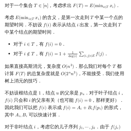
对于一个集合
，考虑求出
．
𝑇
∈
[
𝑛
]
𝐹
(
𝑇
)
=
𝐸
(
m
i
n
𝑥
)
T
∈
[
n
]
F
(
T
)
=
E
(
min
i
∈
T
x
i
)
𝑖
∈
𝑇
𝑖
考虑
的含义，是第一次走到
中某一个点的
𝐸
(
m
i
n
𝑥
)
𝑇
E
(
min
i
∈
T
x
i
)
T
𝑖
∈
𝑇
𝑖
期望时间．不妨设
表示从结点
出发，第一次走到
𝑓
(
𝑖
)
𝑖
𝑇
f
(
i
)
i
T
中某个结点的期望时间．
对于
，有
．
𝑖
∈
𝑇
𝑓
(
𝑖
)
=
0
i
∈
T
f
(
i
)
=
0
对于
，有
．
1
𝑖
∉
𝑇
𝑓
(
𝑖
)
=
1
+
∑
𝑓
(
𝑗
)
i
∉
T
f
(
i
)
=
1
+
1
deg
(
i
)
∑
(
i
,
j
)
∈
E
f
(
j
)
(
𝑖
,
𝑗
)
∈
𝐸
d
e
g
(
𝑖
)
如果直接高斯消元，复杂度
．那么我们对每个
都
3
𝑂
(
𝑛
)
𝑇
O
(
n
3
)
T
计算
的总复杂度就是
，不能接受．我们使用
𝑛
3
𝐹
(
𝑇
)
𝑂
(
2
𝑛
)
F
(
T
)
O
(
2
n
n
3
)
树上消元的技巧．
不妨设根结点是
，结点
的父亲是
．对于叶子结点
，
1
𝑢
𝑝
𝑖
1
u
p
u
i
𝑢
只会和
的父亲有关（也可能
，那样更好）．
𝑓
(
𝑖
)
𝑖
𝑓
(
𝑖
)
=
0
f
(
i
)
i
f
(
i
)
=
0
因此我们可以把
表示成
的形式，
𝑓
(
𝑖
)
𝑓
(
𝑖
)
=
𝐴
+
𝐵
𝑓
(
𝑝
)
f
(
i
)
f
(
i
)
=
A
i
+
B
i
f
(
p
i
)
𝑖
𝑖
𝑖
其中
可以快速计算．
𝐴
,
𝐵
A
i
,
B
i
𝑖
𝑖
对于非叶结点
，考虑它的儿子序列
．由于
𝑖
𝑗
,
⋯
,
𝑗
𝑓
(
𝑗
)
i
j
1
,
⋯
,
j
k
f
(
j
e
)
=
A
j
e
+
1
𝑘
𝑒