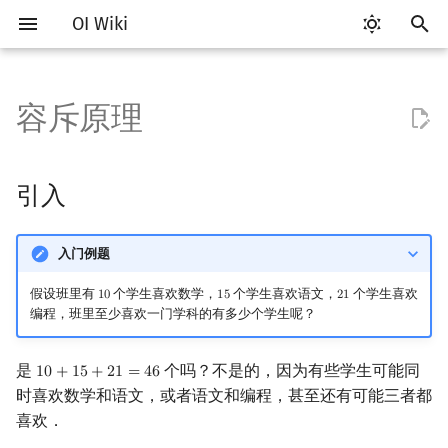
OI Wiki
键
入
容斥原理
Getting Started
比赛相关简介
工具软件简介
语言基础简介
算法基础简介
搜索部分简介
动态规划部分简介
字符串部分简介
数字系统简介
数论基础
多项式与生成函数简介
引入
线性代数简介
线性规划基础
基本概念
基本概念
博弈论简介
插值
数据结构部分简介
图论部分简介
计算几何部分简介
杂项简介
RMQ
OI 赛事与赛制
题型概述
读入、输出优化
Vim
评测工具简介
Testlib 简介
Hello, World!
C++ 标准库简介
类
复杂度简介
排序简介
DP 优化简介
后缀数组简介
并查集
堆简介
分块思想
线段树基础
二叉搜索树 & 平衡树
可持久化数据结构简介
线段树套线段树
Link Cut Tree
树基础
最短路
最小生成树
强连通分量
网络流简介
图匹配
离线算法简介
随机函数
以
开
关于本项目
赛事
代码编辑工具
C++ 基础
复杂度
DFS（搜索）
动态规划基础
字符串基础
进位制
模算术简介
代数基本定理
定义
向量
单纯形法
群论
条件概率与独立性
公平组合游戏
数值积分
栈
图论相关概念
二维计算几何基础
离散化
并查集应用
ICPC/CCPC 赛事与赛制
交互题
分段打表
Emacs
Arbiter
通用
C++ 语法基础
STL 容器
命名空间
均摊复杂度
选择排序
单调队列/单调栈优化
最优原地后缀排序算法
并查集复杂度
二叉堆
块状数组
线段树合并 & 分裂
Treap
可持久化线段树
平衡树套线段树
全局平衡二叉树
树的直径
差分约束
最小树形图
双连通分量
最大流
二分图最大匹配
CDQ 分治
随机化技巧
引入
始
如何参与
题型
评测工具
C++ 标准库
枚举
BFS（搜索）
记忆化搜索
标准库
平衡三进制
素数
快速傅里叶变换
内积和外积
环论
随机变量
零和游戏
高斯消元
队列
图的存储
三维计算几何基础
双指针
括号序列
证明
常见错误
VS Code
Cena
Generator
变量
STL 算法
值类别
冒泡排序
斜率优化
配对堆
块状链表
李超线段树
Splay 树
可持久化块状数组
线段树套平衡树
Euler Tour Tree
树的中心
k 短路
最小直径生成树
割点和桥
最小割
二分图最大权匹配
整体二分
爬山算法
搜
入门例题
OI Wiki 不是什么
学习路线
命令行
C++ 进阶
模拟
双向搜索
背包 DP
字符串匹配
格雷码
最大公约数
快速数论变换
矩阵
域论
随机变量的数字特征
非公平组合游戏
牛顿迭代法
链表
DFS（图论）
距离
离线算法
线段树与离线询问
补集
常见技巧
Atom
CCR Plus
Validator
运算
bitset
重载运算符
插入排序
四边形不等式优化
左偏树
树分块
猫树
WBLT
可持久化平衡树
树状数组套权值线段树
Top Tree
树的重心
同余最短路
圆方树
费用流
一般图最大匹配
莫队算法
模拟退火
索
假设班里有
个学生喜欢数学，
个学生喜欢语文，
个学生喜欢
1
0
1
5
2
1
10
15
21
编程，班里至少喜欢一门学科的有多少个学生呢？
格式手册
学习资源
命令行编译与调试
C++ 与其他常用语言的区别
递归 & 分治
启发式搜索
区间 DP
字符串哈希
欧拉函数
快速沃尔什变换
不定方程非负整数解计数
初等变换
Schreier–Sims 算法
概率不等式
哈希表
BFS（图论）
Pick 定理
分数规划
Eclipse
Lemon
Interactor
流程控制语句
string
引用
计数排序
Slope Trick 优化
Sqrt Tree
区间最值操作 & 区间历史
替罪羊树
可持久化字典树
分块套树状数组
最近公共祖先
点/边连通度
上下界网络流
一般图最大权匹配
值
是
个吗？不是的，因为有些学生可能同
1
0
+
1
5
+
2
1
=
4
6
10
+
15
+
21
=
46
数学符号表
技巧
编译器
Pascal 转 C++ 急救
贪心
A*
DAG 上的 DP
字典树 (Trie)
筛法
Chirp Z 变换
行列式
并查集
树上问题
三角剖分
随机化
没有限制时
Notepad++
Checker
高级数据类型
pair
常量
基数排序
WQS 二分
笛卡尔树
可持久化可并堆
树链剖分
Stoer–Wagner 算法
稳定匹配
时喜欢数学和语文，或者语文和编程，甚至还有可能三者都
Kinetic Tournament Tree
喜欢．
F.A.Q.
出题
WSL (Windows 10)
Python 速成
排序
迭代加深搜索
树形 DP
前缀函数与 KMP 算法
分解质因数
多项式牛顿迭代
线性空间
堆
有向无环图
凸包
悬线法
容斥模型
Kate
函数
新版 C++ 特性
快速排序
状态设计优化
Size Balanced Tree
树上启发式合并