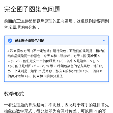
完全图子图染色问题
前面的三道题都是容斥原理的正向运用，这道题则需要用到
容斥原理逆向分析．
完全图子图染色问题
A 和 B 喜欢对图（不一定连通）进行染色，而他们的规则是，相邻的
结点必须染同一种颜色．今天 A 和 B 玩游戏，对于
阶
完全图
𝑛
𝐺
n
G
=
(
V
,
E
)
．他们定义一个估价函数
，其中 S 是边集，
.
=
(
𝑉
,
𝐸
)
𝐹
(
𝑆
)
𝑆
⊆
𝐸
F
(
S
)
S
⊆
E
的值是对图
用
种颜色染色的总方案数．他们的
′
𝐹
(
𝑆
)
𝐺
=
(
𝑉
,
𝑆
)
𝑚
F
(
S
)
G
′
=
(
V
,
S
)
m
另一个规则是，如果
是奇数，那么 A 的得分增加
，否则 B
|
𝑆
|
𝐹
(
𝑆
)
|
S
|
F
(
S
)
的得分增加
. 问 A 和 B 的得分差值．
𝐹
(
𝑆
)
F
(
S
)
数学形式
一看这道题的算法趋向并不明显，因此对于棘手的题目首先
抽象出数学形式．得分差即为奇偶对称差，可以用 -1 的幂