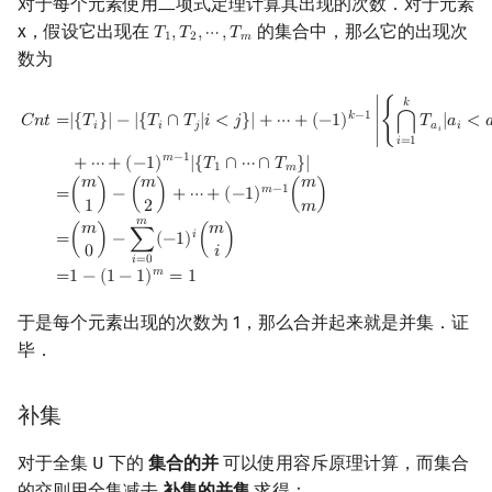
对于每个元素使用二项式定理计算其出现的次数．对于元素
Min_25 筛
矩阵树定理
x，假设它出现在
的集合中，那么它的出现次
𝑇
,
𝑇
,
⋯
,
𝑇
T
1
,
T
2
,
⋯
,
T
m
1
2
𝑚
数为
洲阁筛
LGV 引理
C
n
t
=
|
{
T
i
}
|
−
|
{
T
i
∩
T
j
|
i
<
j
}
|
+
⋯
+
(
−
1
)
k
−
1
|
{
⋂
i
=
1
k
T
a
i
|
a
i
<
a
i
+
1
}
|
+
⋯
+
(
−
1
)
𝑘
𝑘
−
1
𝐶
𝑛
𝑡
=
|
{
𝑇
}
|
−
|
{
𝑇
∩
𝑇
|
𝑖
<
𝑗
}
|
+
⋯
+
(
−
1
)
∣
{
𝑇
|
𝑎
<

⋂
类欧几里德算法
最大团搜索算法
𝑖
𝑖
𝑗
𝑎
𝑖
𝑖
𝑖
=
1
𝑚
−
1
+
⋯
+
(
−
1
)
|
{
𝑇
∩
⋯
∩
𝑇
}
|
1
𝑚
Meissel–Lehmer 算法
支配树
𝑚
𝑚
𝑚
𝑚
−
1
(
)
−
(
)
+
⋯
+
(
−
1
)
(
)
=
1
2
𝑚
𝑚
𝑚
𝑚
连分数
图上随机游走
𝑖
(
)
−
∑
(
−
1
)
(
)
=
0
𝑖
𝑖
=
0
𝑚
=
1
−
(
1
−
1
)
=
1
Stern–Brocot 树与 Farey 序列
于是每个元素出现的次数为 1，那么合并起来就是并集．证
二次域
毕．
Pell 方程
补集
对于全集 U 下的
集合的并
可以使用容斥原理计算，而集合
的交则用全集减去
补集的并集
求得：