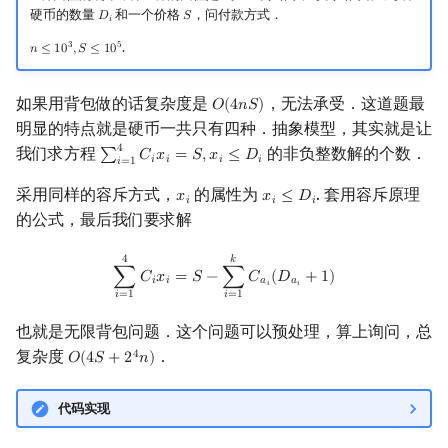
𝑖
硬币的数量
和一个价格
，问付款方式．
𝐷
𝑆
D
i
S
𝑖
3
5
.
𝑛
≤
1
0
,
𝑆
≤
1
0
n
≤
10
3
,
S
≤
10
5
如果用背包做的话复杂度是
，无法承受．这道题最
𝑂
(
4
𝑛
𝑆
)
O
(
4
n
S
)
明显的特点就是硬币一共只有四种．抽象模型，其实就是让
4
我们求方程
的非负整数解的个数．
∑
𝐶
𝑥
=
𝑆
,
𝑥
≤
𝐷
∑
i
=
1
4
C
i
x
i
=
S
,
x
i
≤
D
i
𝑖
𝑖
𝑖
𝑖
𝑖
=
1
采用同样的容斥方式，
的属性为
. 套用容斥原理
𝑥
𝑥
≤
𝐷
x
i
x
i
≤
D
i
𝑖
𝑖
𝑖
的公式，最后我们要求解
∑
i
=
1
4
C
i
x
i
=
S
−
∑
i
=
1
k
C
a
i
(
D
a
i
+
1
)
4
𝑘
∑
𝐶
𝑥
=
𝑆
−
∑
𝐶
(
𝐷
+
1
)
𝑖
𝑖
𝑎
𝑎
𝑖
𝑖
𝑖
=
1
𝑖
=
1
也就是无限背包问题．这个问题可以预处理，算上询问，总
复杂度
．
4
𝑂
(
4
𝑆
+
2
𝑛
)
O
(
4
S
+
2
4
n
)
代码实现