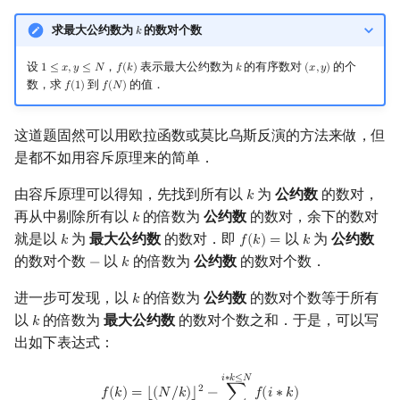
求最大公约数为
的数对个数
𝑘
k
设
，
表示最大公约数为
的有序数对
的个
1
≤
𝑥
,
𝑦
≤
𝑁
𝑓
(
𝑘
)
𝑘
(
𝑥
,
𝑦
)
1
≤
x
,
y
≤
N
f
(
k
)
k
(
x
,
y
)
数，求
到
的值．
𝑓
(
1
)
𝑓
(
𝑁
)
f
(
1
)
f
(
N
)
这道题固然可以用欧拉函数或莫比乌斯反演的方法来做，但
是都不如用容斥原理来的简单．
由容斥原理可以得知，先找到所有以
为
公约数
的数对，
𝑘
k
再从中剔除所有以
的倍数为
公约数
的数对，余下的数对
𝑘
k
就是以
为
最大公约数
的数对．即
以
为
公约数
𝑘
𝑓
(
𝑘
)
=
𝑘
k
f
(
k
)
=
k
的数对个数
以
的倍数为
公约数
的数对个数．
−
𝑘
−
k
进一步可发现，以
的倍数为
公约数
的数对个数等于所有
𝑘
k
以
的倍数为
最大公约数
的数对个数之和．于是，可以写
𝑘
k
出如下表达式：
f
(
k
)
=
⌊
(
N
/
k
)
⌋
2
−
∑
i
=
2
i
∗
k
≤
N
f
(
i
∗
k
)
𝑖
∗
𝑘
≤
𝑁
2
𝑓
(
𝑘
)
=
⌊
(
𝑁
/
𝑘
)
⌋
−
∑
𝑓
(
𝑖
∗
𝑘
)