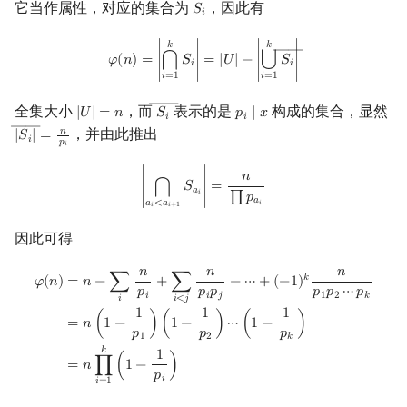
它当作属性，对应的集合为
，因此有
𝑆
S
i
𝑖
φ
(
n
)
=
|
⋂
i
=
1
k
S
i
|
=
|
U
|
−
|
⋃
i
=
1
k
S
i
―
|
𝑘
𝑘
――
⋃
𝜑
(
𝑛
)
=
∣
𝑆
∣
=
|
𝑈
|
−
∣
𝑆
∣
⋂
𝑖
𝑖
𝑖
=
1
𝑖
=
1
――
全集大小
，而
表示的是
构成的集合，显然
|
𝑈
|
=
𝑛
𝑆
𝑝
∣
𝑥
|
U
|
=
n
S
i
―
p
i
∣
x
𝑖
𝑖
――
，并由此推出
𝑛
|
𝑆
|
=
|
S
i
―
|
=
n
p
i
𝑖
𝑝
𝑖
|
⋂
a
i
<
a
i
+
1
S
a
i
|
=
n
∏
p
a
i
𝑛
∣
𝑆
∣
=
⋂
𝑎
𝑖
∏
𝑝
𝑎
𝑎
<
𝑎
𝑖
𝑖
𝑖
+
1
因此可得
𝑛
𝑛
𝑛
φ
(
n
)
=
n
−
∑
i
n
p
i
+
∑
i
<
j
n
p
i
p
j
−
⋯
+
(
−
1
)
k
n
p
1
p
2
⋯
p
k
=
n
(
1
−
1
p
1
)
(
1
−
1
p
2
)
⋯
𝑘
𝜑
(
𝑛
)
=
𝑛
−
∑
+
∑
−
⋯
+
(
−
1
)
𝑝
𝑝
𝑝
𝑝
𝑝
⋯
𝑝
𝑖
𝑖
𝑗
1
2
𝑘
𝑖
𝑖
<
𝑗
1
1
1
=
𝑛
(
1
−
)
(
1
−
)
⋯
(
1
−
)
𝑝
𝑝
𝑝
1
2
𝑘
𝑘
1
=
𝑛
∏
(
1
−
)
𝑝
𝑖
𝑖
=
1