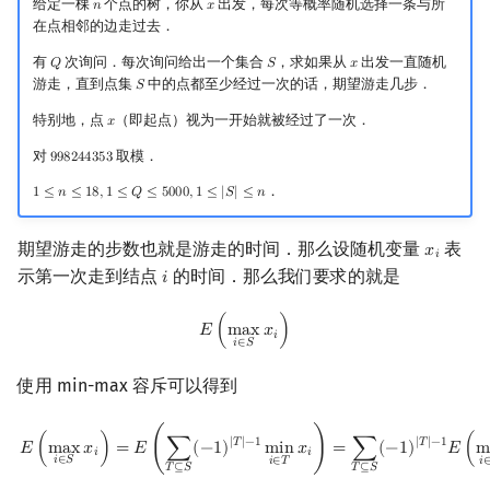
给定一棵
个点的树，你从
出发，每次等概率随机选择一条与所
𝑛
𝑥
n
x
在点相邻的边走过去．
有
次询问．每次询问给出一个集合
，求如果从
出发一直随机
𝑄
𝑆
𝑥
Q
S
x
游走，直到点集
中的点都至少经过一次的话，期望游走几步．
𝑆
S
特别地，点
（即起点）视为一开始就被经过了一次．
𝑥
x
对
取模．
9
9
8
2
4
4
3
5
3
998244353
．
1
≤
𝑛
≤
1
8
,
1
≤
𝑄
≤
5
0
0
0
,
1
≤
|
𝑆
|
≤
𝑛
1
≤
n
≤
18
,
1
≤
Q
≤
5000
,
1
≤
|
S
|
≤
n
期望游走的步数也就是游走的时间．那么设随机变量
表
𝑥
x
i
𝑖
示第一次走到结点
的时间．那么我们要求的就是
𝑖
i
E
(
max
i
∈
S
x
i
)
𝐸
(
m
a
x
𝑥
)
𝑖
𝑖
∈
𝑆
使用 min-max 容斥可以得到
E
(
max
i
∈
S
x
i
)
=
E
(
∑
T
⊆
S
(
−
1
)
|
T
|
−
1
min
i
∈
T
x
i
)
=
∑
T
⊆
S
(
−
1
)
|
T
|
−
1
E
(
min
i
|
𝑇
|
−
1
|
𝑇
|
−
1
𝐸
(
m
a
x
𝑥
)
=
𝐸
(
∑
(
−
1
)
m
i
n
𝑥
)
=
∑
(
−
1
)
𝐸
(
m
𝑖
𝑖
𝑖
∈
𝑆
𝑖
∈
𝑇
𝑖
𝑇
⊆
𝑆
𝑇
⊆
𝑆