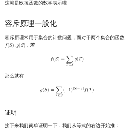
这就是欧拉函数的数学表示啦
容斥原理一般化
容斥原理常用于集合的计数问题，而对于两个集合的函数
，若
𝑓
(
𝑆
)
,
𝑔
(
𝑆
)
f
(
S
)
,
g
(
S
)
f
(
S
)
=
∑
T
⊆
S
g
(
T
)
𝑓
(
𝑆
)
=
∑
𝑔
(
𝑇
)
𝑇
⊆
𝑆
那么就有
g
(
S
)
=
∑
T
⊆
S
(
−
1
)
|
S
|
−
|
T
|
f
(
T
)
|
𝑆
|
−
|
𝑇
|
𝑔
(
𝑆
)
=
∑
(
−
1
)
𝑓
(
𝑇
)
𝑇
⊆
𝑆
证明
接下来我们简单证明一下．我们从等式的右边开始推：