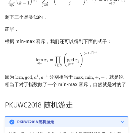
∑
(
)
𝑥
∑
(
)
(
−
1
)
=
k
t
h
m
a
x
𝑥
𝑖
𝑖
𝑘
−
1
𝑗
𝑖
∈
𝑆
𝑗
=
0
𝑖
∈
𝑆
剩下三个是类似的．
证毕．
根据 min-max 容斥，我们还可以得到下面的式子：
lcm
i
∈
S
x
i
=
∏
T
⊆
S
(
gcd
j
∈
T
x
j
)
(
−
1
)
|
T
|
−
1
|
𝑇
|
−
1
(
−
1
)
l
c
m
𝑥
=
∏
(
g
c
d
𝑥
)
𝑖
𝑗
𝑖
∈
𝑆
𝑗
∈
𝑇
𝑇
⊆
𝑆
因为
分别相当于
，就是说
1
−
1
l
c
m
,
g
c
d
,
𝑎
,
𝑎
m
a
x
,
m
i
n
,
+
,
−
lcm
,
gcd
,
a
1
,
a
−
1
max
,
min
,
+
,
−
相当于对于指数做了一个 min-max 容斥，自然就是对的了
PKUWC2018 随机游走
PKUWC2018 随机游走