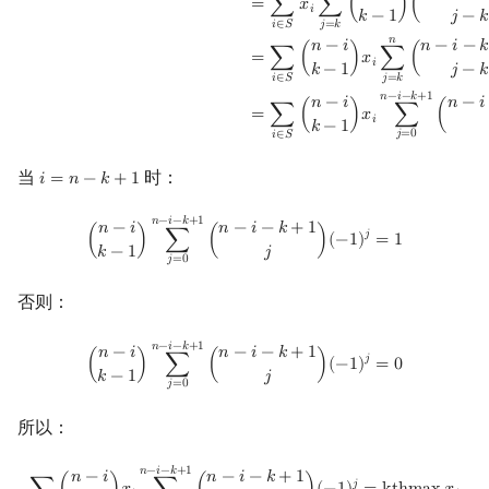
=
∑
𝑥
∑
(
)
(
𝑖
𝑘
−
1
𝑗
−
𝑘
𝑗
=
𝑘
𝑖
∈
𝑆
𝑛
𝑛
−
𝑖
𝑛
−
𝑖
−
𝑘
=
∑
(
)
𝑥
∑
(
𝑖
𝑘
−
1
𝑗
−
𝑘
𝑗
=
𝑘
𝑖
∈
𝑆
𝑛
−
𝑖
−
𝑘
+
1
𝑛
−
𝑖
𝑛
−
𝑖
=
∑
(
)
𝑥
∑
(
𝑖
𝑘
−
1
𝑗
=
0
𝑖
∈
𝑆
当
时：
𝑖
=
𝑛
−
𝑘
+
1
i
=
n
−
k
+
1
(
n
−
i
k
−
1
)
∑
j
=
0
n
−
i
−
k
+
1
(
n
−
i
−
k
+
1
j
)
(
−
1
)
j
=
1
𝑛
−
𝑖
−
𝑘
+
1
𝑛
−
𝑖
𝑛
−
𝑖
−
𝑘
+
1
𝑗
(
)
∑
(
)
(
−
1
)
=
1
𝑘
−
1
𝑗
𝑗
=
0
否则：
(
n
−
i
k
−
1
)
∑
j
=
0
n
−
i
−
k
+
1
(
n
−
i
−
k
+
1
j
)
(
−
1
)
j
=
0
𝑛
−
𝑖
−
𝑘
+
1
𝑛
−
𝑖
𝑛
−
𝑖
−
𝑘
+
1
𝑗
(
)
∑
(
)
(
−
1
)
=
0
𝑘
−
1
𝑗
𝑗
=
0
所以：
∑
i
∈
S
(
n
−
i
k
−
1
)
x
i
∑
j
=
0
n
−
i
−
k
+
1
(
n
−
i
−
k
+
1
j
)
(
−
1
)
j
=
kthmax
i
∈
S
x
i
𝑛
−
𝑖
−
𝑘
+
1
𝑛
−
𝑖
𝑛
−
𝑖
−
𝑘
+
1
𝑗