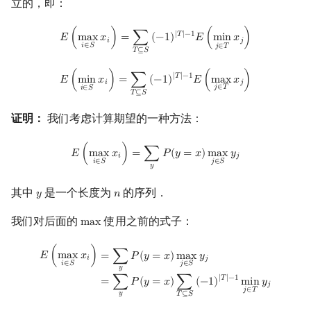
立的，即：
E
(
max
i
∈
S
x
i
)
=
∑
T
⊆
S
(
−
1
)
|
T
|
−
1
E
(
min
j
∈
T
x
j
)
|
𝑇
|
−
1
𝐸
(
m
a
x
𝑥
)
=
∑
(
−
1
)
𝐸
(
m
i
n
𝑥
)
𝑖
𝑗
𝑖
∈
𝑆
𝑗
∈
𝑇
𝑇
⊆
𝑆
E
(
min
i
∈
S
x
i
)
=
∑
T
⊆
S
(
−
1
)
|
T
|
−
1
E
(
max
j
∈
T
x
j
)
|
𝑇
|
−
1
𝐸
(
m
i
n
𝑥
)
=
∑
(
−
1
)
𝐸
(
m
a
x
𝑥
)
𝑖
𝑗
𝑗
∈
𝑇
𝑖
∈
𝑆
𝑇
⊆
𝑆
证明：
我们考虑计算期望的一种方法：
E
(
max
i
∈
S
x
i
)
=
∑
y
P
(
y
=
x
)
max
j
∈
S
y
j
𝐸
(
m
a
x
𝑥
)
=
∑
𝑃
(
𝑦
=
𝑥
)
m
a
x
𝑦
𝑖
𝑗
𝑖
∈
𝑆
𝑗
∈
𝑆
𝑦
其中
是一个长度为
的序列．
𝑦
𝑛
y
n
我们对后面的
使用之前的式子：
m
a
x
max
E
(
max
i
∈
S
x
i
)
=
∑
y
P
(
y
=
x
)
max
j
∈
S
y
j
=
∑
y
P
(
y
=
x
)
∑
T
⊆
S
(
−
1
)
|
T
|
−
1
min
j
𝐸
(
m
a
x
𝑥
)
=
∑
𝑃
(
𝑦
=
𝑥
)
m
a
x
𝑦
𝑖
𝑗
𝑖
∈
𝑆
𝑗
∈
𝑆
𝑦
|
𝑇
|
−
1
=
∑
𝑃
(
𝑦
=
𝑥
)
∑
(
−
1
)
m
i
n
𝑦
𝑗
𝑗
∈
𝑇
𝑦
𝑇
⊆
𝑆