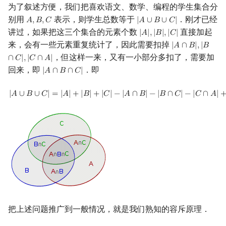
为了叙述方便，我们把喜欢语文、数学、编程的学生集合分
镜像站列表
Special Judge
Java 速成
前缀和 & 差分
IDA*
状压 DP
Boyer–Moore 算法
裴蜀定理 & 一次不定方程
多项式多点求值|快速插值
HAOI2008 硬币购物
线性基
块状数据结构
拓扑排序
扫描线
有限状态自动机
Dev-C++
文件操作
Lambda 表达式
归并排序
AVL 树
虚树
别用
表示，则学生总数等于
．刚才已经
𝐴
,
𝐵
,
𝐶
|
𝐴
∪
𝐵
∪
𝐶
|
A
,
B
,
C
|
A
∪
B
∪
C
|
讲过，如果把这三个集合的元素个数
直接加起
|
𝐴
|
,
|
𝐵
|
,
|
𝐶
|
|
A
|
,
|
B
|
,
|
C
|
致谢
Testlib
Java 进阶
二分
回溯法
数位 DP
Z 函数（扩展 KMP）
费马小定理 & 欧拉定理
多项式初等函数
完全图子图染色问题
线性映射
单调栈
最短路问题
旋转卡壳
计算理论基础
CLion
pb_ds
堆排序
红黑树
树分治
来，会有一些元素重复统计了，因此需要扣掉
|
𝐴
∩
𝐵
|
,
|
𝐵
|
A
∩
B
|
,
|
B
∩
C
|
,
|
，但这样一来，又有一小部分多扣了，需要加
∩
𝐶
|
,
|
𝐶
∩
𝐴
|
Polygon
倍增
Dancing Links
插头 DP
AC 自动机
模逆元
常系数齐次线性递推
特征多项式
单调队列
生成树问题
半平面交
字节顺序
数学形式
Geany
编译优化
桶排序
左偏红黑树
动态树分治
回来，即
．即
|
𝐴
∩
𝐵
∩
𝐶
|
|
A
∩
B
∩
C
|
OJ 工具
构造
Alpha–Beta 剪枝
计数 DP
后缀数组 (SA)
线性同余方程
多项式平移|连续点值平移
对角化
ST 表
斯坦纳树
平面最近点对
约瑟夫问题
容斥模型
Xcode
希尔排序
AA 树
AHU 算法
|
A
∪
B
∪
C
|
=
|
A
|
+
|
B
|
+
|
C
|
−
|
A
∩
B
|
−
|
B
∩
C
|
−
|
C
∩
A
|
+
|
A
∩
B
∩
C
|
|
𝐴
∪
𝐵
∪
𝐶
|
=
|
𝐴
|
+
|
𝐵
|
+
|
𝐶
|
−
|
𝐴
∩
𝐵
|
−
|
𝐵
∩
𝐶
|
−
|
𝐶
∩
𝐴
|
LaTeX 入门
优化
动态 DP
后缀自动机 (SAM)
中国剩余定理
符号化方法
Jordan标准型
树状数组
拆点
随机增量法
表达式求值
逆向分析
GUIDE
锦标赛排序
树哈希
Git
概率 DP
后缀平衡树
升幂引理
Lagrange 反演
数论中的容斥
线段树
连通性相关
反演变换
在一台机器上规划任务
Sublime Text
Tim 排序
树上随机游走
DP 套 DP
广义后缀自动机
阶乘取模
形式幂级数复合|复合逆
划分树
环计数问题
计算几何杂项
主元素问题
容斥原理求最大公约数为 k
CP Editor
排序相关 STL
的数对个数
DP 优化
后缀树
卢卡斯定理
普通生成函数
二叉搜索树 & 平衡树
最小环
Garsia–Wachs 算法
Code::Blocks
排序应用
容斥原理推导欧拉函数
把上述问题推广到一般情况，就是我们熟知的容斥原理．
其它 DP 方法
Manacher
同余方程
指数生成函数
跳表
2-SAT
15-puzzle
容斥原理一般化