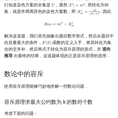
们知道染色方案的全集是
，显然
. 而转化为补
𝑛
𝑈
|
𝑈
|
=
𝑚
U
|
U
|
=
m
n
集，就是求两两异色的染色方案数，即
. 因此
𝑚
!
𝑛
𝐴
=
A
m
n
=
m
!
(
m
−
n
)
!
𝑚
(
𝑚
−
𝑛
)
!
A
n
s
=
m
n
−
A
m
n
𝑛
𝑛
𝐴
𝑛
𝑠
=
𝑚
−
𝐴
𝑚
解决这道题，我们首先抽象出题目数学形式，然后从题目中
信息量最大的条件，
函数的定义入手，将其转化为集
𝐹
(
𝑆
)
F
(
S
)
合的交并补．然后将式子转化为容斥原理的形式，并
逆向
推导
出最终的结果．这道题体现的正是容斥原理的逆用．
数论中的容斥
使用容斥原理能够巧妙地求解一些数论问题．
容斥原理求最大公约数为 k 的数对个数
考虑下面的问题：