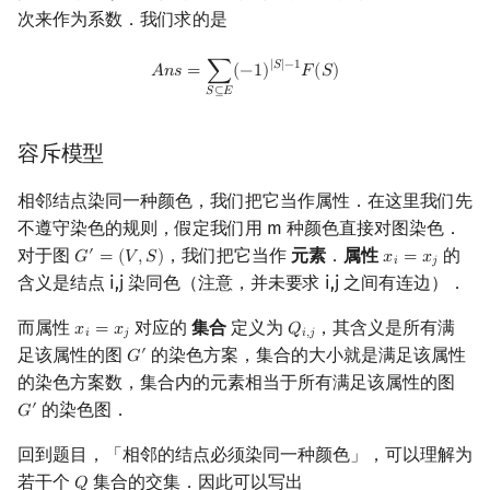
次来作为系数．我们求的是
A
n
s
=
∑
S
⊆
E
(
−
1
)
|
S
|
−
1
F
(
S
)
|
𝑆
|
−
1
𝐴
𝑛
𝑠
=
∑
(
−
1
)
𝐹
(
𝑆
)
𝑆
⊆
𝐸
容斥模型
相邻结点染同一种颜色，我们把它当作属性．在这里我们先
不遵守染色的规则，假定我们用 m 种颜色直接对图染色．
对于图
，我们把它当作
元素
．
属性
的
′
𝐺
=
(
𝑉
,
𝑆
)
𝑥
=
𝑥
G
′
=
(
V
,
S
)
x
i
=
x
j
𝑖
𝑗
含义是结点 i,j 染同色（注意，并未要求 i,j 之间有连边）．
而属性
对应的
集合
定义为
，其含义是所有满
𝑥
=
𝑥
𝑄
x
i
=
x
j
Q
i
,
j
𝑖
𝑗
𝑖
,
𝑗
足该属性的图
的染色方案，集合的大小就是满足该属性
′
𝐺
G
′
的染色方案数，集合内的元素相当于所有满足该属性的图
的染色图．
′
𝐺
G
′
回到题目，「相邻的结点必须染同一种颜色」，可以理解为
若干个
集合的交集．因此可以写出
𝑄
Q