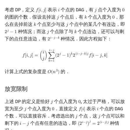
考虑 DP，定义
表示
个点的 DAG，有
点个入度为
𝑓
[
𝑖
,
𝑗
]
𝑖
𝑗
0
f
[
i
,
j
]
i
j
0
的图的个数．假设去掉这
个点后，有
个点入度为
，那
𝑗
𝑘
0
j
k
0
么在去掉前这
个点至少与这
个点中的某几个有连边，即
𝑘
𝑗
k
j
种情况；而这
个点除了与
个点连边，还可以与剩
𝑗
2
−
1
𝑗
𝑘
2
j
−
1
j
k
下的点任意连边，有
种情况．因此方程如下：
𝑖
−
𝑗
−
𝑘
2
2
i
−
j
−
k
f
[
i
,
j
]
=
(
i
j
)
∑
k
=
1
i
−
j
(
2
j
−
1
)
k
2
(
i
−
j
−
k
)
j
f
[
i
−
j
,
k
]
𝑖
−
𝑗
𝑖
𝑗
𝑘
(
𝑖
−
𝑗
−
𝑘
)
𝑗
𝑓
[
𝑖
,
𝑗
]
=
(
)
∑
(
2
−
1
)
2
𝑓
[
𝑖
−
𝑗
,
𝑘
]
𝑗
𝑘
=
1
计算上式的复杂度是
的．
3
𝑂
(
𝑛
)
O
(
n
3
)
放宽限制
上述 DP 的定义是恰好
个点入度为
, 太过于严格，可以放
𝑗
0
j
0
宽为至少
个点入度为
．直接定义
表示
个点的 DAG
𝑗
0
𝑓
[
𝑖
]
𝑖
j
0
f
[
i
]
i
个数．可以直接容斥．考虑选出的
个点，这
个点可以和
𝑗
𝑗
j
j
𝑗
剩下的
个点有任意的连边，即
种情
𝑖
−
𝑗
(
𝑖
−
𝑗
)
𝑗
𝑖
−
𝑗
(
2
)
=
2
i
−
j
(
2
i
−
j
)
j
=
2
(
i
−
j
)
j