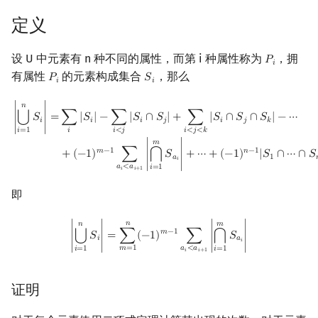
回文树
二次剩余
可持久化数据结构
欧拉图
Kahan 求和
定义
证明
序列自动机
阶 & 原根
树套树
哈密顿图
珂朵莉树/颜色段均摊
设 U 中元素有 n 种不同的属性，而第 i 种属性称为
，拥
𝑃
P
i
𝑖
推论
有属性
的元素构成集合
，那么
𝑃
𝑆
P
i
S
i
𝑖
𝑖
最小表示法
离散对数
K-D Tree
二分图
空间优化简介
DAG 计数
|
⋃
i
=
1
n
S
i
|
=
∑
i
|
S
i
|
−
∑
i
<
j
|
S
i
∩
S
j
|
+
∑
i
<
j
<
k
|
S
i
∩
S
j
∩
S
k
|
−
⋯
+
(
−
1
)
m
−
1
∑
a
i
𝑛
⋃
∣
𝑆
∣
=
∑
|
𝑆
|
−
∑
|
𝑆
∩
𝑆
|
+
∑
|
𝑆
∩
𝑆
∩
𝑆
|
−
⋯
Lyndon 分解
高次剩余 & 单位根
动态树
平面图
𝑖
𝑖
𝑖
𝑗
𝑖
𝑗
𝑘
𝑖
𝑖
<
𝑗
𝑖
=
1
𝑖
<
𝑗
<
𝑘
直接 DP
𝑚
𝑚
−
1
𝑛
−
1
+
(
−
1
)
∑
∣
𝑆
∣
+
⋯
+
(
−
1
)
|
𝑆
∩
⋯
∩
𝑆
⋂
Main–Lorentz 算法
数论分块
析合树
弦图
𝑎
1
𝑖
𝑎
<
𝑎
𝑖
=
1
𝑖
𝑖
+
1
放宽限制
狄利克雷卷积
PQ 树
图的着色
即
Min-max 容斥
|
⋃
i
=
1
n
S
i
|
=
∑
m
=
1
n
(
−
1
)
m
−
1
∑
a
i
<
a
i
+
1
|
⋂
i
=
1
m
S
a
i
|
莫比乌斯反演
手指树
网络流
𝑛
𝑛
𝑚
𝑚
−
1
⋃
∣
𝑆
∣
=
∑
(
−
1
)
∑
∣
𝑆
∣
⋂
𝑖
𝑎
PKUWC2018 随机游走
𝑖
𝑎
<
𝑎
𝑚
=
1
𝑖
=
1
𝑖
=
1
𝑖
𝑖
+
1
杜教筛
霍夫曼树
图的匹配
习题
证明
Powerful Number 筛
Prüfer 序列
参考文献