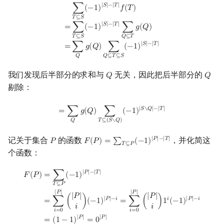
∑
T
⊆
S
(
−
1
)
|
S
|
−
|
T
|
f
(
T
)
=
∑
T
⊆
S
(
−
1
)
|
S
|
−
|
T
|
∑
Q
⊆
T
g
(
Q
)
=
∑
Q
g
(
Q
)
∑
Q
⊆
T
⊆
|
𝑆
|
−
|
𝑇
|
∑
(
−
1
)
𝑓
(
𝑇
)
𝑇
⊆
𝑆
|
𝑆
|
−
|
𝑇
|
=
∑
(
−
1
)
∑
𝑔
(
𝑄
)
𝑇
⊆
𝑆
𝑄
⊆
𝑇
|
𝑆
|
−
|
𝑇
|
=
∑
𝑔
(
𝑄
)
∑
(
−
1
)
𝑄
𝑄
⊆
𝑇
⊆
𝑆
我们发现后半部分的求和与
无关，因此把后半部分的
𝑄
𝑄
Q
Q
剔除：
=
∑
Q
g
(
Q
)
∑
T
⊆
(
S
∖
Q
)
(
−
1
)
|
S
∖
Q
|
−
|
T
|
|
𝑆
∖
𝑄
|
−
|
𝑇
|
=
∑
𝑔
(
𝑄
)
∑
(
−
1
)
𝑄
𝑇
⊆
(
𝑆
∖
𝑄
)
记关于集合
的函数
，并化简这
|
𝑃
|
−
|
𝑇
|
𝑃
𝐹
(
𝑃
)
=
∑
(
−
1
)
P
F
(
P
)
=
∑
T
⊆
P
(
−
1
)
|
P
|
−
|
T
|
𝑇
⊆
𝑃
个函数：
F
(
P
)
=
∑
T
⊆
P
(
−
1
)
|
P
|
−
|
T
|
=
∑
i
=
0
|
P
|
(
|
P
|
i
)
(
−
1
)
|
P
|
−
i
=
∑
i
=
0
|
P
|
(
|
P
|
i
)
1
i
(
−
1
)
|
𝑃
|
−
|
𝑇
|
𝐹
(
𝑃
)
=
∑
(
−
1
)
𝑇
⊆
𝑃
|
𝑃
|
|
𝑃
|
|
𝑃
|
|
𝑃
|
|
𝑃
|
−
𝑖
𝑖
|
𝑃
|
−
𝑖
=
∑
(
)
(
−
1
)
=
∑
(
)
1
(
−
1
)
𝑖
𝑖
𝑖
=
0
𝑖
=
0
|
𝑃
|
|
𝑃
|
=
(
1
−
1
)
=
0