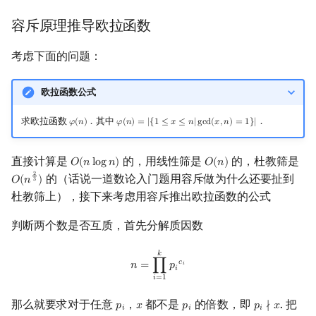
容斥原理推导欧拉函数
考虑下面的问题：
欧拉函数公式
求欧拉函数
．其中
．
𝜑
(
𝑛
)
𝜑
(
𝑛
)
=
|
{
1
≤
𝑥
≤
𝑛
|
g
c
d
(
𝑥
,
𝑛
)
=
1
}
|
φ
(
n
)
φ
(
n
)
=
|
{
1
≤
x
≤
n
|
gcd
(
x
,
n
)
=
1
}
|
直接计算是
的，用线性筛是
的，杜教筛是
𝑂
(
𝑛
l
o
g
𝑛
)
𝑂
(
𝑛
)
O
(
n
log
n
)
O
(
n
)
2
的（话说一道数论入门题用容斥做为什么还要扯到
𝑂
(
𝑛
)
O
(
n
2
3
)
3
杜教筛上），接下来考虑用容斥推出欧拉函数的公式
判断两个数是否互质，首先分解质因数
n
=
∏
i
=
1
k
p
i
c
i
𝑘
𝑐
𝑛
=
∏
𝑝
𝑖
𝑖
𝑖
=
1
那么就要求对于任意
，
都不是
的倍数，即
. 把
𝑝
𝑥
𝑝
𝑝
∤
𝑥
p
i
x
p
i
p
i
∤
x
𝑖
𝑖
𝑖