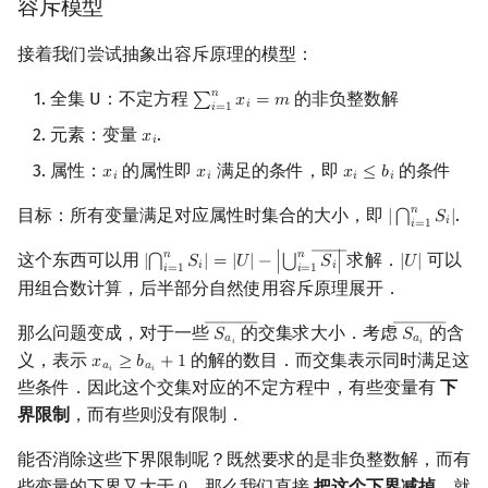
容斥模型
接着我们尝试抽象出容斥原理的模型：
𝑛
全集 U：不定方程
的非负整数解
∑
𝑥
=
𝑚
∑
i
=
1
n
x
i
=
m
𝑖
𝑖
=
1
元素：变量
.
𝑥
x
i
𝑖
属性：
的属性即
满足的条件，即
的条件
𝑥
𝑥
𝑥
≤
𝑏
x
i
x
i
x
i
≤
b
i
𝑖
𝑖
𝑖
𝑖
𝑛
目标：所有变量满足对应属性时集合的大小，即
.
|
𝑆
|
⋂
|
⋂
i
=
1
n
S
i
|
𝑖
𝑖
=
1
――
𝑛
𝑛
这个东西可以用
求解．
可以
⋃
|
𝑆
|
=
|
𝑈
|
−
∣
𝑆
∣
|
𝑈
|
⋂
|
⋂
i
=
1
n
S
i
|
=
|
U
|
−
|
⋃
i
=
1
n
S
i
―
|
|
U
|
𝑖
𝑖
𝑖
=
1
𝑖
=
1
用组合数计算，后半部分自然使用容斥原理展开．
―――
―――
那么问题变成，对于一些
的交集求大小．考虑
的含
𝑆
𝑆
S
a
i
―
S
a
i
―
𝑎
𝑎
𝑖
𝑖
义，表示
的解的数目．而交集表示同时满足这
𝑥
≥
𝑏
+
1
x
a
i
≥
b
a
i
+
1
𝑎
𝑎
𝑖
𝑖
些条件．因此这个交集对应的不定方程中，有些变量有
下
界限制
，而有些则没有限制．
能否消除这些下界限制呢？既然要求的是非负整数解，而有
些变量的下界又大于
，那么我们直接
把这个下界减掉
，就