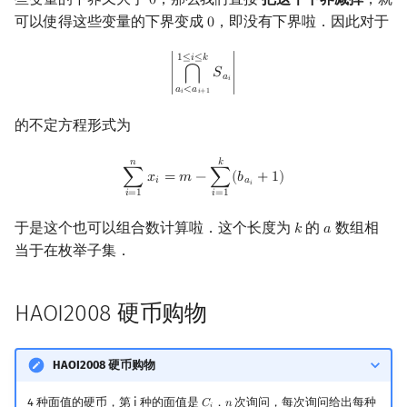
0
0
可以使得这些变量的下界变成
，即没有下界啦．因此对于
0
0
|
⋂
a
i
<
a
i
+
1
1
≤
i
≤
k
S
a
i
|
1
≤
𝑖
≤
𝑘
∣
𝑆
∣
⋂
𝑎
𝑖
𝑎
<
𝑎
𝑖
𝑖
+
1
的不定方程形式为
∑
i
=
1
n
x
i
=
m
−
∑
i
=
1
k
(
b
a
i
+
1
)
𝑛
𝑘
∑
𝑥
=
𝑚
−
∑
(
𝑏
+
1
)
𝑖
𝑎
𝑖
𝑖
=
1
𝑖
=
1
于是这个也可以组合数计算啦．这个长度为
的
数组相
𝑘
𝑎
k
a
当于在枚举子集．
HAOI2008 硬币购物
HAOI2008 硬币购物
4 种面值的硬币，第 i 种的面值是
．
次询问，每次询问给出每种
𝐶
𝑛
C
i
n