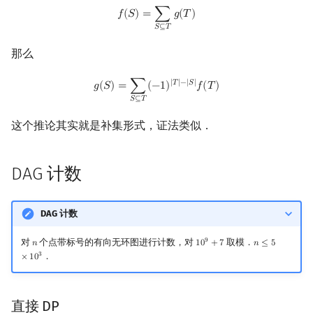
f
(
S
)
=
∑
S
⊆
T
g
(
T
)
𝑓
(
𝑆
)
=
∑
𝑔
(
𝑇
)
𝑆
⊆
𝑇
那么
g
(
S
)
=
∑
S
⊆
T
(
−
1
)
|
T
|
−
|
S
|
f
(
T
)
|
𝑇
|
−
|
𝑆
|
𝑔
(
𝑆
)
=
∑
(
−
1
)
𝑓
(
𝑇
)
𝑆
⊆
𝑇
这个推论其实就是补集形式，证法类似．
DAG 计数
DAG 计数
9
对
个点带标号的有向无环图进行计数，对
取模．
𝑛
1
0
+
7
𝑛
≤
5
n
10
9
+
7
n
≤
5
×
10
3
3
．
×
1
0
直接 DP