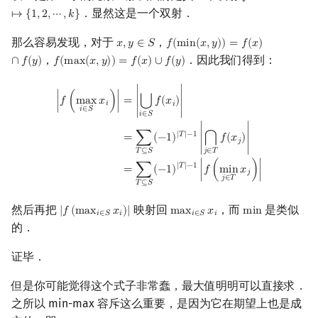
．显然这是一个双射．
↦
{
1
,
2
,
⋯
,
𝑘
}
那么容易发现，对于
，
𝑥
,
𝑦
∈
𝑆
𝑓
(
m
i
n
(
𝑥
,
𝑦
)
)
=
𝑓
(
𝑥
)
x
,
y
∈
S
f
(
min
(
x
,
y
)
)
=
f
(
x
)
∩
f
(
y
)
，
．因此我们得到：
∩
𝑓
(
𝑦
)
𝑓
(
m
a
x
(
𝑥
,
𝑦
)
)
=
𝑓
(
𝑥
)
∪
𝑓
(
𝑦
)
f
(
max
(
x
,
y
)
)
=
f
(
x
)
∪
f
(
y
)
|
f
(
max
i
∈
S
x
i
)
|
=
|
⋃
i
∈
S
f
(
x
i
)
|
=
∑
T
⊆
S
(
−
1
)
|
T
|
−
1
|
⋂
j
∈
T
f
(
x
j
)
|
=
∑
T
⊆
S
(
−
1
∣
𝑓
(
m
a
x
𝑥
)
∣
⋃
=
∣
𝑓
(
𝑥
)
∣
𝑖
𝑖
𝑖
∈
𝑆
𝑖
∈
𝑆
|
𝑇
|
−
1
=
∑
(
−
1
)
∣
𝑓
(
𝑥
)
∣
⋂
𝑗
𝑇
⊆
𝑆
𝑗
∈
𝑇
|
𝑇
|
−
1
=
∑
(
−
1
)
∣
𝑓
(
m
i
n
𝑥
)
∣
𝑗
𝑗
∈
𝑇
𝑇
⊆
𝑆
然后再把
映射回
，而
是类似
|
𝑓
(
m
a
x
𝑥
)
|
m
a
x
𝑥
m
i
n
|
f
(
max
i
∈
S
x
i
)
|
max
i
∈
S
x
i
min
𝑖
∈
𝑆
𝑖
𝑖
∈
𝑆
𝑖
的．
证毕．
但是你可能觉得这个式子非常蠢，最大值明明可以直接求．
之所以 min-max 容斥这么重要，是因为它在期望上也是成