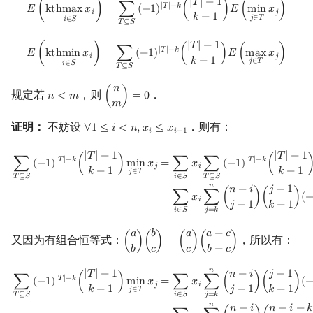
E
(
kthmax
x
i
i
∈
S
)
=
∑
T
⊆
S
(
−
1
)
|
T
|
−
k
(
|
T
|
−
1
k
−
1
)
E
(
min
j
∈
T
x
j
)
|
𝑇
|
−
1
|
𝑇
|
−
𝑘
𝐸
(
k
t
h
m
a
x
𝑥
)
=
∑
(
−
1
)
(
)
𝐸
(
m
i
n
𝑥
)
𝑖
𝑗
𝑘
−
1
𝑗
∈
𝑇
𝑖
∈
𝑆
𝑇
⊆
𝑆
E
(
kthmin
x
i
i
∈
S
)
=
∑
T
⊆
S
(
−
1
)
|
T
|
−
k
(
|
T
|
−
1
k
−
1
)
E
(
max
j
∈
T
x
j
)
|
𝑇
|
−
1
|
𝑇
|
−
𝑘
𝐸
(
k
t
h
m
i
n
𝑥
)
=
∑
(
−
1
)
(
)
𝐸
(
m
a
x
𝑥
)
𝑖
𝑗
𝑘
−
1
𝑗
∈
𝑇
𝑖
∈
𝑆
𝑇
⊆
𝑆
𝑛
规定若
，则
．
𝑛
<
𝑚
(
)
=
0
n
<
m
(
n
m
)
=
0
𝑚
证明：
不妨设
．则有：
∀
1
≤
𝑖
<
𝑛
,
𝑥
≤
𝑥
∀
1
≤
i
<
n
,
x
i
≤
x
i
+
1
𝑖
𝑖
+
1
∑
T
⊆
S
(
−
1
)
|
T
|
−
k
(
|
T
|
−
1
k
−
1
)
min
j
∈
T
x
j
=
∑
i
∈
S
x
i
∑
T
⊆
S
(
−
1
)
|
T
|
−
k
(
|
T
|
−
1
k
|
𝑇
|
−
1
|
𝑇
|
−
1
|
𝑇
|
−
𝑘
|
𝑇
|
−
𝑘
∑
(
−
1
)
(
)
m
i
n
𝑥
=
∑
𝑥
∑
(
−
1
)
(
𝑗
𝑖
𝑘
−
1
𝑘
−
1
𝑗
∈
𝑇
𝑇
⊆
𝑆
𝑖
∈
𝑆
𝑇
⊆
𝑆
𝑛
𝑗
−
1
𝑛
−
𝑖
=
∑
𝑥
∑
(
)
(
)
(
𝑖
𝑗
−
1
𝑘
−
1
𝑗
=
𝑘
𝑖
∈
𝑆
𝑎
𝑏
𝑎
𝑎
−
𝑐
又因为有组合恒等式：
，所以有：
(
)
(
)
=
(
)
(
)
(
a
b
)
(
b
c
)
=
(
a
c
)
(
a
−
c
b
−
c
)
𝑏
𝑐
𝑐
𝑏
−
𝑐
𝑛
∑
T
⊆
S
(
−
1
)
|
T
|
−
k
(
|
T
|
−
1
k
−
1
)
min
j
∈
T
x
j
=
∑
i
∈
S
x
i
∑
j
=
k
n
(
n
−
i
j
−
1
)
(
j
−
1
k
−
1
)
(
−
|
𝑇
|
−
1
𝑗
−
1
𝑛
−
𝑖
|
𝑇
|
−
𝑘
∑
(
−
1
)
(
)
m
i
n
𝑥
=
∑
𝑥
∑
(
)
(
)
(
𝑗
𝑖
𝑘
−
1
𝑗
−
1
𝑘
−
1
𝑗
∈
𝑇
𝑗
=
𝑘
𝑇
⊆
𝑆
𝑖
∈
𝑆
𝑛
𝑛
−
𝑖
𝑛
−
𝑖
−
𝑘