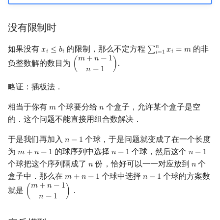
没有限制时
𝑛
如果没有
的限制，那么不定方程
的非
𝑥
≤
𝑏
∑
𝑥
=
𝑚
x
i
≤
b
i
∑
i
=
1
n
x
i
=
m
𝑖
𝑖
𝑖
𝑖
=
1
𝑚
+
𝑛
−
1
负整数解的数目为
.
(
)
(
m
+
n
−
1
n
−
1
)
𝑛
−
1
略证：插板法．
相当于你有
个球要分给
个盒子，允许某个盒子是空
𝑚
𝑛
m
n
的．这个问题不能直接用组合数解决．
于是我们再加入
个球，于是问题就变成了在一个长度
𝑛
−
1
n
−
1
为
的球序列中选择
个球，然后这个
𝑚
+
𝑛
−
1
𝑛
−
1
𝑛
−
1
m
+
n
−
1
n
−
1
n
−
1
个球把这个序列隔成了
份，恰好可以一一对应放到
个
𝑛
𝑛
n
n
盒子中．那么在
个球中选择
个球的方案数
𝑚
+
𝑛
−
1
𝑛
−
1
m
+
n
−
1
n
−
1
𝑚
+
𝑛
−
1
就是
．
(
)
(
m
+
n
−
1
n
−
1
)
𝑛
−
1