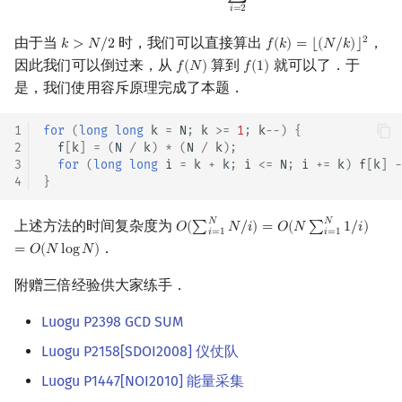
𝑖
=
2
由于当
时，我们可以直接算出
，
2
𝑘
>
𝑁
/
2
𝑓
(
𝑘
)
=
⌊
(
𝑁
/
𝑘
)
⌋
k
>
N
/
2
f
(
k
)
=
⌊
(
N
/
k
)
⌋
2
因此我们可以倒过来，从
算到
就可以了．于
𝑓
(
𝑁
)
𝑓
(
1
)
f
(
N
)
f
(
1
)
是，我们使用容斥原理完成了本题．
1
for
(
long
long
k
=
N
;
k
>=
1
;
k
--
)
{
2
f
[
k
]
=
(
N
/
k
)
*
(
N
/
k
);
3
for
(
long
long
i
=
k
+
k
;
i
<=
N
;
i
+=
k
)
f
[
k
]
-
4
}
𝑁
𝑁
上述方法的时间复杂度为
𝑂
(
∑
𝑁
/
𝑖
)
=
𝑂
(
𝑁
∑
1
/
𝑖
)
O
(
∑
i
=
1
N
N
/
i
)
=
O
(
N
∑
i
=
1
N
1
/
i
)
=
O
(
N
log
N
𝑖
=
1
𝑖
=
1
．
=
𝑂
(
𝑁
l
o
g
𝑁
)
附赠三倍经验供大家练手．
Luogu P2398 GCD SUM
Luogu P2158[SDOI2008] 仪仗队
Luogu P1447[NOI2010] 能量采集