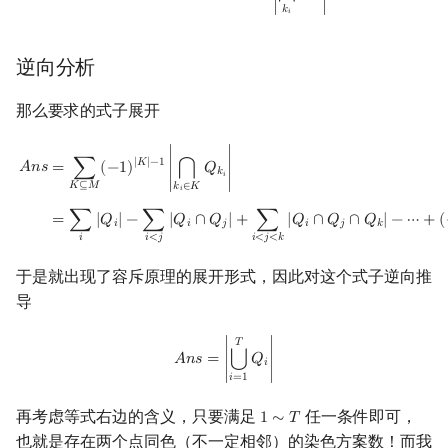
𝑘
𝑖
逆向分析
那么要求的式子展开
A
n
s
=
∑
K
⊆
M
(
−
1
)
|
K
|
−
1
|
⋂
k
i
∈
K
Q
k
i
|
=
∑
i
|
Q
i
|
−
∑
i
<
j
|
Q
i
∩
Q
j
|
+
∑
i
<
j
<
k
|
Q
i
|
𝐾
|
−
1
𝐴
𝑛
𝑠
=
∑
(
−
1
)
∣
𝑄
∣
⋂
𝑘
𝑖
𝐾
⊆
𝑀
𝑘
∈
𝐾
𝑖
=
∑
|
𝑄
|
−
∑
|
𝑄
∩
𝑄
|
+
∑
|
𝑄
∩
𝑄
∩
𝑄
|
−
⋯
+
(
𝑖
𝑖
𝑗
𝑖
𝑗
𝑘
𝑖
𝑖
<
𝑗
𝑖
<
𝑗
<
𝑘
于是就出现了容斥原理的展开形式，因此对这个式子逆向推
导
A
n
s
=
|
⋃
i
=
1
T
Q
i
|
𝑇
⋃
𝐴
𝑛
𝑠
=
∣
𝑄
∣
𝑖
𝑖
=
1
再考虑等式右边的含义，只要满足
任一条件即可，
1
∼
𝑇
1
∼
T
也就是存在两个点同色（不一定相邻）的染色方案数！而我