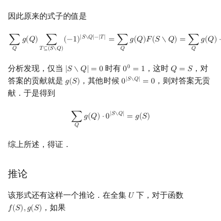
因此原来的式子的值是
∑
Q
g
(
Q
)
∑
T
⊆
(
S
∖
Q
)
(
−
1
)
|
S
∖
Q
|
−
|
T
|
=
∑
Q
g
(
Q
)
F
(
S
∖
Q
)
=
∑
Q
g
(
Q
)
⋅
0
|
S
∖
Q
|
|
𝑆
∖
𝑄
|
−
|
𝑇
|
∑
𝑔
(
𝑄
)
∑
(
−
1
)
=
∑
𝑔
(
𝑄
)
𝐹
(
𝑆
∖
𝑄
)
=
∑
𝑔
(
𝑄
)
⋅
𝑄
𝑄
𝑄
𝑇
⊆
(
𝑆
∖
𝑄
)
分析发现，仅当
时有
，这时
，对
0
|
𝑆
∖
𝑄
|
=
0
0
=
1
𝑄
=
𝑆
|
S
∖
Q
|
=
0
0
0
=
1
Q
=
S
答案的贡献就是
，其他时候
，则对答案无贡
|
𝑆
∖
𝑄
|
𝑔
(
𝑆
)
0
=
0
g
(
S
)
0
|
S
∖
Q
|
=
0
献．于是得到
∑
Q
g
(
Q
)
⋅
0
|
S
∖
Q
|
=
g
(
S
)
|
𝑆
∖
𝑄
|
∑
𝑔
(
𝑄
)
⋅
0
=
𝑔
(
𝑆
)
𝑄
综上所述，得证．
推论
该形式还有这样一个推论．在全集
下，对于函数
𝑈
U
，如果
𝑓
(
𝑆
)
,
𝑔
(
𝑆
)
f
(
S
)
,
g
(
S
)