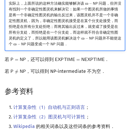
实际上，上面所说的这种方法确实能够解决该
问题，但并没
𝖼
𝗈
−
𝖭
𝖯
co
−
NP
有找到一个非确定性图灵机来解决它：如果一个图灵机所做的事情
是将一个非确定性图灵机的输出反过来，该图灵机并不是一个非确
定性图灵机．因为，非确定性图灵机接受是在某个分支处接受，而
拒绝是在所有分支处拒绝；而将其输出反过来，就变成了接受是在
所有分支处，而拒绝是在一个分支处，而这样就不符合非确定性图
灵机的定义了，所以能用该图灵机解决这个
问题并不能使这
𝖼
𝗈
−
𝖭
𝖯
co
−
NP
个
问题变成一个
问题．
𝖼
𝗈
−
𝖭
𝖯
𝖭
𝖯
co
−
NP
NP
若
，还可以得到
．
𝖯
=
𝖭
𝖯
𝖤
𝖷
𝖯
𝖳
𝖨
𝖬
𝖤
=
𝖭
𝖤
𝖷
𝖯
𝖳
𝖨
𝖬
𝖤
P
=
NP
EXPTIME
=
NEXPTIME
若
，可以得到 NP-intermediate 不为空．
𝖯
≠
𝖭
𝖯
P
≠
NP
参考资料
计算复杂性（1）自动机与正则语言
；
计算复杂性（2）图灵机与可计算性
；
Wikipedia
的相关词条以及这些词条的参考资料．