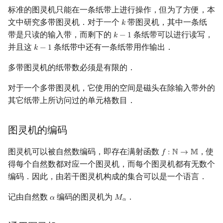
标准的图灵机只能在一条纸带上进行操作，但为了方便，本
文中研究多带图灵机．对于一个
带图灵机，其中一条纸
𝑘
k
带是只读的输入带，而剩下的
条纸带可以进行读写，
𝑘
−
1
k
−
1
并且这
条纸带中还有一条纸带用作输出．
𝑘
−
1
k
−
1
多带图灵机的纸带数必须是有限的．
对于一个多带图灵机，它使用的空间是磁头在除输入带外的
其它纸带上所访问过的单元格数目．
图灵机的编码
图灵机可以被自然数编码，即存在满射函数
，使
𝑓
:
ℕ
→
𝕄
f
:
N
→
M
得每个自然数都对应一个图灵机，而每个图灵机都有无数个
编码．因此，由若干图灵机构成的集合可以是一个语言．
记由自然数
编码的图灵机为
．
𝛼
𝑀
α
M
α
𝛼