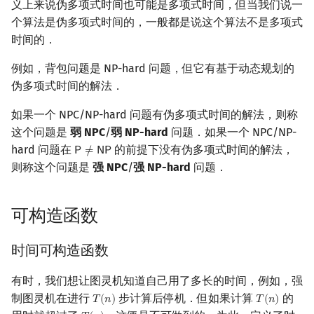
义上来说伪多项式时间也可能是多项式时间，但当我们说一
个算法是伪多项式时间的，一般都是说这个算法不是多项式
时间的．
例如，背包问题是 NP-hard 问题，但它有基于动态规划的
伪多项式时间的解法．
如果一个 NPC/NP-hard 问题有伪多项式时间的解法，则称
这个问题是
弱 NPC
/
弱 NP-hard
问题．如果一个 NPC/NP-
hard 问题在
的前提下没有伪多项式时间的解法，
𝖯
≠
𝖭
𝖯
P
≠
NP
则称这个问题是
强 NPC
/
强 NP-hard
问题．
可构造函数
时间可构造函数
有时，我们想让图灵机知道自己用了多长的时间，例如，强
制图灵机在进行
步计算后停机．但如果计算
的
𝑇
(
𝑛
)
𝑇
(
𝑛
)
T
(
n
)
T
(
n
)