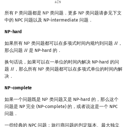
𝑘
∈
ℕ
所有
类问题都是
类问题．更多
类问题请参见下文
𝖯
𝖭
𝖯
𝖭
𝖯
P
NP
NP
中的 NPC 问题以及 NP-intermediate 问题．
NP-hard
如果所有
类问题都可以在多项式时间内规约到问题
，
𝖭
𝖯
𝐻
NP
H
那么问题
是 NP-hard 的．
𝐻
H
换句话说，如果可以在一单位的时间内解决 NP-hard 的问
题
，那么所有
类问题都可以在多项式单位的时间内解
𝐻
𝖭
𝖯
H
NP
决．
NP-complete
如果一个问题既是
类问题又是 NP-hard 的，那么这个
𝖭
𝖯
NP
问题是 NP 完全 (NP-complete) 的，或者说这是一个 NPC
问题．
一些经典的 NPC 问题：旅行商问题的判定版本、最大独立