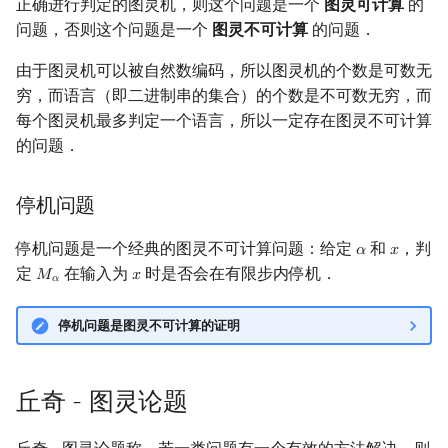
正确进行判定的图灵机，则这个问题是一个
图灵可计算
的
问题，否则这个问题是一个
图灵不可计算
的问题．
由于图灵机可以被自然数编码，所以图灵机的个数是可数无
穷，而语言（即二进制串的集合）的个数是不可数无穷，而
每个图灵机最多判定一个语言，所以一定存在图灵不可计算
的问题．
停机问题
停机问题是一个经典的图灵不可计算问题：给定
和
，判
𝛼
𝑥
α
x
定
在输入为
时是否会在有限步内停机．
𝑀
𝑥
M
α
x
𝛼
停机问题是图灵不可计算的证明
丘奇 - 图灵论题