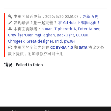
本页面最近更新：
2026/5/26 03:51:07
，
更新历史
发现错误？想一起完善？
在 GitHub 上编辑此页！
本页面贡献者：
ouuan
,
Tiphereth-A
,
Enter-tainer
,
GreyTigerOIer
,
mgt
,
aqhan
,
Backl1ght
,
CCXXXI
,
Chrogeek
,
Great-designer
,
Ir1d
,
pw384
本页面的全部内容在
CC BY-SA 4.0
和
SATA
协议之条
款下提供，附加条款亦可能应用