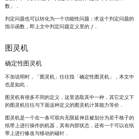
矩阵树定理
NEXPTIME
Min_25 筛
数」．
判定问题也可以转化为一个功能性问题：求这个判定问题的
LGV 引理
#P
洲阁筛
指示函数，即上文中判定问题定义里的
．
𝑓
f
最大团搜索算法
DSPACE
类欧几里德算法
图灵机
支配树
NSPACE
Meissel–Lehmer 算法
确定性图灵机
图上随机游走
多项式时间
连分数
不加说明时，「图灵机」往往指「确定性图灵机」，本文中
Strongly polynomial time
Stern–Brocot 树与 Farey
也是如此．
强多项式时间
二次域
图灵机有很多不同的定义，这里选取其中一种，其它定义下
Weakly polynomial time 弱
的图灵机往往与下面这种定义的图灵机计算能力等价．
多项式时间
Pell 方程
图灵机是一个在一条可双向无限延伸且被划分为若干格子的
纸带上进行操作的机器，其有内部状态，还有一个可以在纸
Pseudo-polynomial time
带上进行修改与移动的磁针．
伪多项式时间