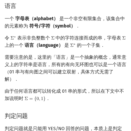
语言
镜像站列表
Special Judge
Java 速成
前缀和 & 差分
IDA*
状压 DP
Boyer–Moore 算法
置换和排列
块状数据结构
拓扑排序
扫描线
多带图灵机
Dev-C++
文件操作
Lambda 表达式
归并排序
裴蜀定理 & 一次不定方程
多项式多点求值|快速插值
贝尔数
线性基
AVL 树
虚树
莫队配合 bitset
一个
字母表（alphabet）
是一个非空有限集合，该集合中
致谢
Testlib
Java 进阶
二分
回溯法
数位 DP
Z 函数（扩展 KMP）
弧度制与坐标系
单调栈
最短路问题
旋转卡壳
图灵机的编码
CLion
pb_ds
堆排序
费马小定理 & 欧拉定理
多项式初等函数
伯努利数
线性映射
红黑树
树分治
的元素称为
符号/字符（symbol）
．
Polygon
倍增
Dancing Links
插头 DP
AC 自动机
复数
单调队列
生成树问题
半平面交
通用图灵机
Geany
编译优化
桶排序
模逆元
常系数齐次线性递推
Entringer Number
特征多项式
左偏红黑树
动态树分治
令
表示非负整数个
中的字符连接而成的串，字母表
∗
Σ
Σ
Σ
Σ
∗
Σ
Σ
上的一个
语言（language）
是
的一个子集．
∗
Σ
Σ
∗
OJ 工具
构造
Alpha–Beta 剪枝
计数 DP
后缀数组 (SA)
数论
ST 表
斯坦纳树
平面最近点对
可计算性
Xcode
希尔排序
线性同余方程
多项式平移|连续点值平移
Eulerian Number
对角化
AA 树
AHU 算法
需要注意的是，这里的「语言」是一个抽象的概念，通常意
义上的字符串是语言，所有的有向无环图也可以是一个语言
LaTeX 入门
优化
动态 DP
后缀自动机 (SAM)
多项式与生成函数
树状数组
拆点
随机增量法
不可计算问题
GUIDE
锦标赛排序
中国剩余定理
符号化方法
分拆数
Jordan标准型
树哈希
（01 串与有向图之间可以建立双射，具体方式无需了
解）．
Git
概率 DP
后缀平衡树
组合数学
线段树
连通性相关
反演变换
停机问题
Sublime Text
Tim 排序
升幂引理
Lagrange 反演
范德蒙德卷积
树上随机游走
由于任何语言都可以转化成 01 串的形式，所以在下文中不
DP 套 DP
广义后缀自动机
线性代数
划分树
环计数问题
计算几何杂项
丘奇 - 图灵论题
CP Editor
排序相关 STL
阶乘取模
形式幂级数复合|复合逆
Pólya 计数
加说明时
．
Σ
=
{
0
,
1
}
Σ
=
{
0
,
1
}
DP 优化
后缀树
线性规划
二叉搜索树 & 平衡树
最小环
复杂度类
Code::Blocks
排序应用
卢卡斯定理
普通生成函数
图论计数
判定问题
其它 DP 方法
Manacher
抽象代数
跳表
2-SAT
R 和 RE
同余方程
指数生成函数
判定问题就是只能用 YES/NO 回答的问题，本质上是判定