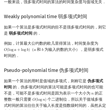
一般来说，强多项式时间的算法的时间复杂度与值域无关．
Weakly polynomial time 弱多项式时间
如果一个算法是多项式时间的但不是强多项式时间的，则它
是
弱多项式时间
的．
例如，计算最大公约数的欧几里得算法，时间复杂度为
（
和
为输入的数的大小），是弱多项式
𝑂
(
l
o
g
𝑎
+
l
o
g
𝑏
)
𝑎
𝑏
O
(
log
a
+
log
b
)
a
b
时间的．
Pseudo-polynomial time 伪多项式时间
如果一个算法的用时是值域的多项式，则称它是
伪多项式
时间
的．伪多项式时间的算法可能是多项式时间的也可能
不是，可能不是多项式时间是因为表示一个大小为
的正
𝑛
n
整数一般只需要
个二进制位，所以关于值域多项
𝑂
(
l
o
g
𝑛
)
O
(
log
n
)
式时间的算法往往关于输入长度是指数级时间的．虽然从定