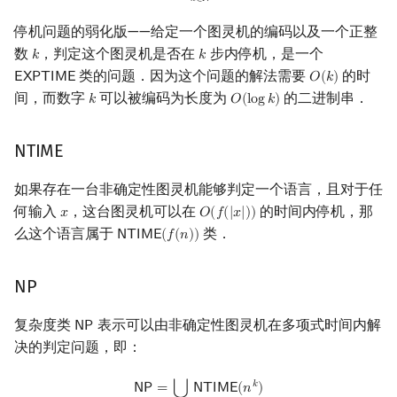
𝑘
∈
ℕ
停机问题的弱化版——给定一个图灵机的编码以及一个正整
数
，判定这个图灵机是否在
步内停机，是一个
𝑘
𝑘
k
k
类的问题．因为这个问题的解法需要
的时
𝖤
𝖷
𝖯
𝖳
𝖨
𝖬
𝖤
𝑂
(
𝑘
)
EXPTIME
O
(
k
)
间，而数字
可以被编码为长度为
的二进制串．
𝑘
𝑂
(
l
o
g
𝑘
)
k
O
(
log
k
)
NTIME
如果存在一台非确定性图灵机能够判定一个语言，且对于任
何输入
，这台图灵机可以在
的时间内停机，那
𝑥
𝑂
(
𝑓
(
|
𝑥
|
)
)
x
O
(
f
(
|
x
|
)
)
么这个语言属于
类．
𝖭
𝖳
𝖨
𝖬
𝖤
(
𝑓
(
𝑛
)
)
NTIME
(
f
(
n
)
)
NP
复杂度类
表示可以由非确定性图灵机在多项式时间内解
𝖭
𝖯
NP
决的判定问题，即：
NP
=
⋃
k
∈
N
NTIME
(
n
k
)
𝑘
⋃
𝖭
𝖯
=
𝖭
𝖳
𝖨
𝖬
𝖤
(
𝑛
)