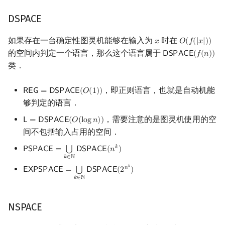
DSPACE
如果存在一台确定性图灵机能够在输入为
时在
𝑥
𝑂
(
𝑓
(
|
𝑥
|
)
)
x
O
(
f
(
|
x
|
)
)
的空间内判定一个语言，那么这个语言属于
𝖣
𝖲
𝖯
𝖠
𝖢
𝖤
(
𝑓
(
𝑛
)
)
DSPACE
(
f
(
n
)
)
类．
，即正则语言，也就是自动机能
𝖱
𝖤
𝖦
=
𝖣
𝖲
𝖯
𝖠
𝖢
𝖤
(
𝑂
(
1
)
)
REG
=
DSPACE
(
O
(
1
)
)
够判定的语言．
，需要注意的是图灵机使用的空
𝖫
=
𝖣
𝖲
𝖯
𝖠
𝖢
𝖤
(
𝑂
(
l
o
g
𝑛
)
)
L
=
DSPACE
(
O
(
log
n
)
)
间不包括输入占用的空间．
𝑘
⋃
𝖯
𝖲
𝖯
𝖠
𝖢
𝖤
=
𝖣
𝖲
𝖯
𝖠
𝖢
𝖤
(
𝑛
)
PSPACE
=
⋃
k
∈
N
DSPACE
(
n
k
)
𝑘
∈
ℕ
𝑘
𝑛
⋃
𝖤
𝖷
𝖯
𝖲
𝖯
𝖠
𝖢
𝖤
=
𝖣
𝖲
𝖯
𝖠
𝖢
𝖤
(
2
)
EXPSPACE
=
⋃
k
∈
N
DSPACE
(
2
n
k
)
𝑘
∈
ℕ
NSPACE