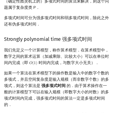
（确定性图灵机上的）多项式时间的算法来解决，则这个问
题属于复杂度类
．
𝖯
P
多项式时间可分为强多项式时间和弱多项式时间，除此之外
还有伪多项式时间．
Strongly polynomial time 强多项式时间
我们先定义一个计算模型，称作算术模型．在算术模型中，
数字之间的算术运算（加减乘除、比较大小）可以在单位时
间内完成（即
时间内完成，与数字大小无关）．
𝑂
(
1
)
O
(
1
)
如果一个算法在算术模型下的操作数是输入中的数字个数的
多项式，并且空间复杂度是输入规模（而非数字个数）的多
项式，则这个算法是
强多项式时间
的．由于算术操作在一
般的计算模型下可以在输入规模（即数字大小的对数）的多
项式时间内完成，强多项式时间的算法一定是多项式时间
的．