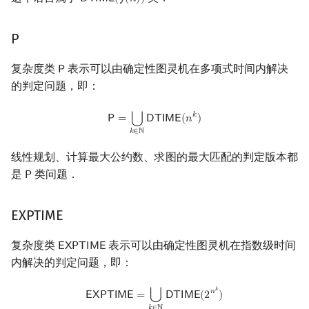
𝖣
𝖳
𝖨
𝖬
𝖤
(
𝑓
(
𝑛
)
)
DTIME
(
f
(
n
)
)
P
复杂度类
表示可以由确定性图灵机在多项式时间内解决
𝖯
P
的判定问题，即：
P
=
⋃
k
∈
N
DTIME
(
n
k
)
𝑘
⋃
𝖯
=
𝖣
𝖳
𝖨
𝖬
𝖤
(
𝑛
)
𝑘
∈
ℕ
线性规划、计算最大公约数、求图的最大匹配的判定版本都
是
类问题．
𝖯
P
EXPTIME
复杂度类
表示可以由确定性图灵机在指数级时间
𝖤
𝖷
𝖯
𝖳
𝖨
𝖬
𝖤
EXPTIME
内解决的判定问题，即：
EXPTIME
=
⋃
k
∈
N
DTIME
(
2
n
k
)
𝑘
𝑛
⋃
𝖤
𝖷
𝖯
𝖳
𝖨
𝖬
𝖤
=
𝖣
𝖳
𝖨
𝖬
𝖤
(
2
)