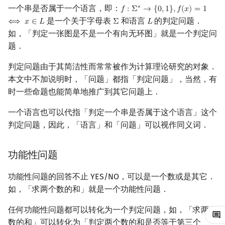
一个串是否属于一个语言，即：
∗
𝑓
:
Σ
→
{
0
,
1
}
,
𝑓
(
𝑥
)
=
1
f
:
Σ
∗
→
{
0
,
1
}
,
f
(
x
)
=
1
⟺
x
∈
L
回文树
概率论
可持久化数据结构
欧拉图
DTIME
二次剩余
是一个关于字母表
和语言
的判定问题．
⟺
𝑥
∈
𝐿
Σ
𝐿
Σ
L
如，「判定一张图是不是一个有向无环图」就是一个判定问
序列自动机
博弈论
树套树
哈密顿图
P
阶 & 原根
题．
最小表示法
数值算法
K-D Tree
二分图
EXPTIME
离散对数
判定问题由于其简洁性而常常被作为计算理论研究的对象．
本文中不加说明时，「问题」都指「判定问题」，当然，有
Lyndon 分解
序理论
动态树
平面图
NTIME
高次剩余 & 单位根
时一些命题也能简单地推广到其它问题上．
Main–Lorentz 算法
杨氏矩阵
析合树
弦图
NP
数论分块
一个语言也可以代指「判定一个串是否属于这个语言」这个
判定问题，因此，「语言」和「问题」可以视作同义词．
拟阵
PQ 树
图的着色
NP-hard
狄利克雷卷积
功能性问题
Berlekamp–Massey 算法
手指树
网络流
NP-complete
莫比乌斯反演
功能性问题的回答不止 YES/NO，可以是一个数或是其它．
霍夫曼树
图的匹配
co-NP
杜教筛
如，「求两个数的和」就是一个功能性问题．
Prüfer 序列
NP-intermediate
Powerful Number 筛
任何功能性问题都可以转化为一个判定问题，如，「求两个
数的和」可以转化为「判定两个数的和是否等于第三个