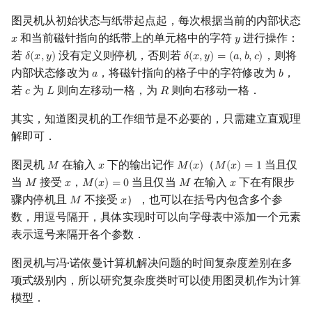
P?=NP
图灵机从初始状态与纸带起点起，每次根据当前的内部状态
和当前磁针指向的纸带上的单元格中的字符
进行操作：
𝑥
𝑦
x
y
参考资料
若
没有定义则停机，否则若
，则将
𝛿
(
𝑥
,
𝑦
)
𝛿
(
𝑥
,
𝑦
)
=
(
𝑎
,
𝑏
,
𝑐
)
δ
(
x
,
y
)
δ
(
x
,
y
)
=
(
a
,
b
,
c
)
内部状态修改为
，将磁针指向的格子中的字符修改为
，
𝑎
𝑏
a
b
若
为
则向左移动一格，为
则向右移动一格．
𝑐
𝐿
𝑅
c
L
R
其实，知道图灵机的工作细节是不必要的，只需建立直观理
解即可．
图灵机
在输入
下的输出记作
（
当且仅
𝑀
𝑥
𝑀
(
𝑥
)
𝑀
(
𝑥
)
=
1
M
x
M
(
x
)
M
(
x
)
=
1
当
接受
，
当且仅当
在输入
下在有限步
𝑀
𝑥
𝑀
(
𝑥
)
=
0
𝑀
𝑥
M
x
M
(
x
)
=
0
M
x
骤内停机且
不接受
），也可以在括号内包含多个参
𝑀
𝑥
M
x
数，用逗号隔开，具体实现时可以向字母表中添加一个元素
表示逗号来隔开各个参数．
图灵机与冯·诺依曼计算机解决问题的时间复杂度差别在多
项式级别内，所以研究复杂度类时可以使用图灵机作为计算
模型．