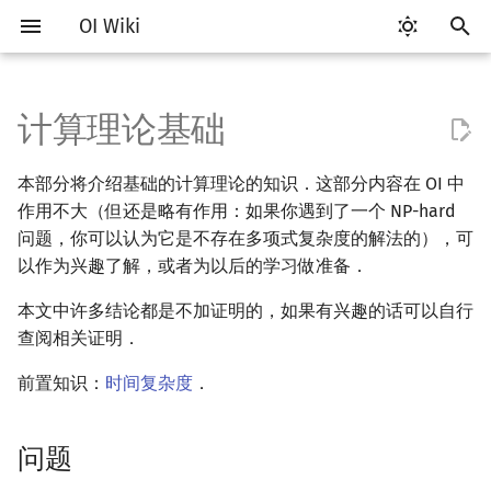
OI Wiki
键
入
计算理论基础
Getting Started
比赛相关简介
工具软件简介
语言基础简介
算法基础简介
搜索部分简介
动态规划部分简介
字符串部分简介
数学部分简介
数据结构部分简介
图论部分简介
计算几何部分简介
离线算法简介
随机函数
问题
RMQ
OI 赛事与赛制
题型概述
读入、输出优化
Vim
评测工具简介
Testlib 简介
Hello, World!
C++ 标准库简介
类
复杂度简介
排序简介
DP 优化简介
后缀数组简介
数字系统简介
数论基础
多项式与生成函数简介
排列组合
线性代数简介
线性规划基础
基本概念
基本概念
博弈论简介
插值
并查集
堆简介
分块思想
线段树基础
二叉搜索树 & 平衡树
可持久化数据结构简介
线段树套线段树
Link Cut Tree
树基础
最短路
最小生成树
强连通分量
网络流简介
图匹配
莫队算法简介
以
本部分将介绍基础的计算理论的知识．这部分内容在 OI 中
开
关于本项目
赛事
代码编辑工具
C++ 基础
复杂度
DFS（搜索）
动态规划基础
字符串基础
布尔代数
栈
图论相关概念
二维计算几何基础
CDQ 分治
随机化技巧
并查集应用
语言
ICPC/CCPC 赛事与赛制
交互题
分段打表
Emacs
Arbiter
通用
C++ 语法基础
STL 容器
命名空间
均摊复杂度
选择排序
单调队列/单调栈优化
最优原地后缀排序算法
进位制
模算术简介
代数基本定理
抽屉原理
向量
单纯形法
群论
条件概率与独立性
公平组合游戏
数值积分
并查集复杂度
二叉堆
块状数组
线段树合并 & 分裂
Treap
可持久化线段树
平衡树套线段树
全局平衡二叉树
树的直径
差分约束
最小树形图
双连通分量
最大流
二分图最大匹配
普通莫队算法
作用不大（但还是略有作用：如果你遇到了一个 NP-hard
始
问题，你可以认为它是不存在多项式复杂度的解法的），可
如何参与
题型
评测工具
C++ 标准库
枚举
BFS（搜索）
记忆化搜索
标准库
数字系统
队列
图的存储
三维计算几何基础
整体二分
爬山算法
括号序列
判定问题
常见错误
VS Code
Cena
Generator
变量
STL 算法
值类别
冒泡排序
斜率优化
平衡三进制
素数
快速傅里叶变换
容斥原理
内积和外积
环论
随机变量
零和游戏
高斯消元
配对堆
块状链表
李超线段树
Splay 树
可持久化块状数组
线段树套平衡树
Euler Tour Tree
树的中心
k 短路
最小直径生成树
割点和桥
最小割
二分图最大权匹配
带修改莫队
以作为兴趣了解，或者为以后的学习做准备．
搜
OI Wiki 不是什么
学习路线
命令行
C++ 进阶
模拟
双向搜索
背包 DP
字符串匹配
位操作
链表
DFS（图论）
距离
莫队算法
模拟退火
线段树与离线询问
功能性问题
常见技巧
Atom
CCR Plus
Validator
运算
bitset
重载运算符
插入排序
四边形不等式优化
格雷码
最大公约数
快速数论变换
斐波那契数列
矩阵
域论
随机变量的数字特征
非公平组合游戏
牛顿迭代法
左偏树
树分块
猫树
WBLT
可持久化平衡树
树状数组套权值线段树
Top Tree
树的重心
同余最短路
圆方树
费用流
一般图最大匹配
树上莫队
索
本文中许多结论都是不加证明的，如果有兴趣的话可以自行
查阅相关证明．
格式手册
学习资源
命令行编译与调试
C++ 与其他常用语言的区别
递归 & 分治
启发式搜索
区间 DP
字符串哈希
二进制集合操作
哈希表
BFS（图论）
Pick 定理
图灵机
Eclipse
Lemon
Interactor
流程控制语句
string
引用
计数排序
Slope Trick 优化
欧拉函数
快速沃尔什变换
错位排列
初等变换
Schreier–Sims 算法
概率不等式
Sqrt Tree
区间最值操作 & 区间历史
替罪羊树
可持久化字典树
分块套树状数组
最近公共祖先
点/边连通度
上下界网络流
一般图最大权匹配
回滚莫队
前置知识：
时间复杂度
．
值
数学符号表
技巧
编译器
Pascal 转 C++ 急救
贪心
A*
DAG 上的 DP
字典树 (Trie)
高精度计算
并查集
树上问题
三角剖分
确定性图灵机
Notepad++
Checker
高级数据类型
pair
常量
基数排序
WQS 二分
筛法
Chirp Z 变换
卡特兰数
行列式
笛卡尔树
可持久化可并堆
树链剖分
Stoer–Wagner 算法
稳定匹配
二维莫队
Kinetic Tournament Tree
问题
F.A.Q.
出题
WSL (Windows 10)
Python 速成
排序
迭代加深搜索
树形 DP
前缀函数与 KMP 算法
快速幂
堆
有向无环图
凸包
非确定性图灵机
Kate
函数
新版 C++ 特性
快速排序
状态设计优化
分解质因数
多项式牛顿迭代
斯特林数
线性空间
Size Balanced Tree
树上启发式合并
莫队二次离线