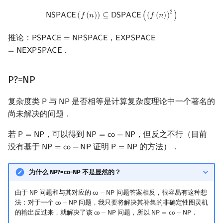
NSPACE
(
f
(
n
)
)
⊆
DSPACE
(
(
f
(
n
)
)
2
)
2
𝖭
𝖲
𝖯
𝖠
𝖢
𝖤
(
𝑓
(
𝑛
)
)
⊆
𝖣
𝖲
𝖯
𝖠
𝖢
𝖤
(
(
𝑓
(
𝑛
)
)
)
推论：
，
𝖯
𝖲
𝖯
𝖠
𝖢
𝖤
=
𝖭
𝖯
𝖲
𝖯
𝖠
𝖢
𝖤
𝖤
𝖷
𝖯
𝖲
𝖯
𝖠
𝖢
𝖤
PSPACE
=
NPSPACE
EXPSPACE
=
NEXPSPACE
．
=
𝖭
𝖤
𝖷
𝖯
𝖲
𝖯
𝖠
𝖢
𝖤
P?=NP
复杂度类
与
是否相等是计算复杂度理论中一个著名的
𝖯
𝖭
𝖯
P
NP
尚未解决的问题．
若
，可以得到
，但反之不行（目前
𝖯
=
𝖭
𝖯
𝖭
𝖯
=
𝖼
𝗈
−
𝖭
𝖯
P
=
NP
NP
=
co
−
NP
没有基于
证明
的方法）．
𝖭
𝖯
=
𝖼
𝗈
−
𝖭
𝖯
𝖯
=
𝖭
𝖯
NP
=
co
−
NP
P
=
NP
为什么 NP?=co-NP 不是显然的？
由于
问题和与其对应的
问题答案相反，很容易有这种想
𝖭
𝖯
𝖼
𝗈
−
𝖭
𝖯
NP
co
−
NP
法：对于一个
问题，我只要将解决其补集的非确定性图灵机
𝖼
𝗈
−
𝖭
𝖯
co
−
NP
的输出反过来，就解决了该
问题，所以
．
𝖼
𝗈
−
𝖭
𝖯
𝖭
𝖯
=
𝖼
𝗈
−
𝖭
𝖯
co
−
NP
NP
=
co
−
NP