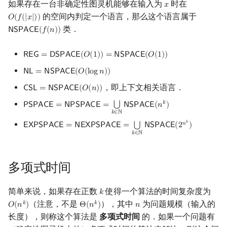
如果存在一台非确定性图灵机能够在输入为
时在
𝑥
x
的空间内判定一个语言，那么这个语言属于
𝑂
(
𝑓
(
|
𝑥
|
)
)
O
(
f
(
|
x
|
)
)
类．
𝖭
𝖲
𝖯
𝖠
𝖢
𝖤
(
𝑓
(
𝑛
)
)
NSPACE
(
f
(
n
)
)
𝖱
𝖤
𝖦
=
𝖣
𝖲
𝖯
𝖠
𝖢
𝖤
(
𝑂
(
1
)
)
=
𝖭
𝖲
𝖯
𝖠
𝖢
𝖤
(
𝑂
(
1
)
)
REG
=
DSPACE
(
O
(
1
)
)
=
NSPACE
(
O
(
1
)
)
𝖭
𝖫
=
𝖭
𝖲
𝖯
𝖠
𝖢
𝖤
(
𝑂
(
l
o
g
𝑛
)
)
NL
=
NSPACE
(
O
(
log
n
)
)
，即上下文相关语言．
𝖢
𝖲
𝖫
=
𝖭
𝖲
𝖯
𝖠
𝖢
𝖤
(
𝑂
(
𝑛
)
)
CSL
=
NSPACE
(
O
(
n
)
)
𝑘
⋃
𝖯
𝖲
𝖯
𝖠
𝖢
𝖤
=
𝖭
𝖯
𝖲
𝖯
𝖠
𝖢
𝖤
=
𝖭
𝖲
𝖯
𝖠
𝖢
𝖤
(
𝑛
)
PSPACE
=
NPSPACE
=
⋃
k
∈
N
NSPACE
(
n
k
)
𝑘
∈
ℕ
𝑘
𝑛
⋃
𝖤
𝖷
𝖯
𝖲
𝖯
𝖠
𝖢
𝖤
=
𝖭
𝖤
𝖷
𝖯
𝖲
𝖯
𝖠
𝖢
𝖤
=
𝖭
𝖲
𝖯
𝖠
𝖢
𝖤
(
2
)
EXPSPACE
=
NEXPSPACE
=
⋃
k
∈
N
NSPACE
(
2
n
k
)
𝑘
∈
ℕ
多项式时间
简单来说，如果存在正数
使得一个算法的时间复杂度为
𝑘
k
（注意，不是
），其中
为问题规模（输入的
𝑘
𝑘
𝑂
(
𝑛
)
Θ
(
𝑛
)
𝑛
O
(
n
k
)
Θ
(
n
k
)
n
长度），则称这个算法是
多项式时间
的．如果一个问题有