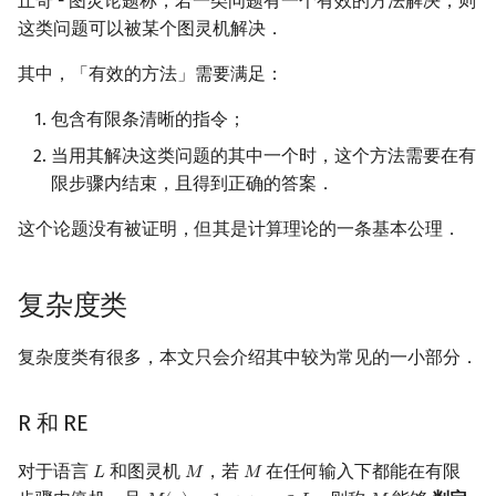
丘奇 - 图灵论题称，若一类问题有一个有效的方法解决，则
这类问题可以被某个图灵机解决．
其中，「有效的方法」需要满足：
包含有限条清晰的指令；
当用其解决这类问题的其中一个时，这个方法需要在有
限步骤内结束，且得到正确的答案．
这个论题没有被证明，但其是计算理论的一条基本公理．
复杂度类
复杂度类有很多，本文只会介绍其中较为常见的一小部分．
R 和 RE
对于语言
和图灵机
，若
在任何输入下都能在有限
𝐿
𝑀
𝑀
L
M
M