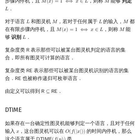
步骤内停机，且
，则称
能够
判定
𝑀
(
𝑥
)
=
1
⟺
𝑥
∈
𝐿
𝑀
M
(
x
)
=
1
⟺
x
∈
L
M
．
𝐿
L
对于语言
和图灵机
，若对于任何属于
的输入，
都
𝐿
𝑀
𝐿
𝑀
L
M
L
M
在有限步骤内停机，且
，则称
能
𝑀
(
𝑥
)
=
1
⟺
𝑥
∈
𝐿
𝑀
M
(
x
)
=
1
⟺
x
∈
L
M
够
识别
．
𝐿
L
复杂度类
表示那些可以被某台图灵机判定的语言的集
𝖱
R
合，即所有图灵可计算的语言．
复杂度类
表示那些可以被某台图灵机识别的语言的集
𝖱
𝖤
RE
合．
也被称作递归可枚举语言．
𝖱
𝖤
RE
由定义可以得到
．
𝖱
⊆
𝖱
𝖤
R
⊆
RE
DTIME
如果存在一台确定性图灵机能够判定一个语言，且对于任何
输入
，这台图灵机可以在
的时间内停机，那么
𝑥
𝑂
(
𝑓
(
|
𝑥
|
)
)
x
O
(
f
(
|
x
|
)
)
这个语言属于
类．