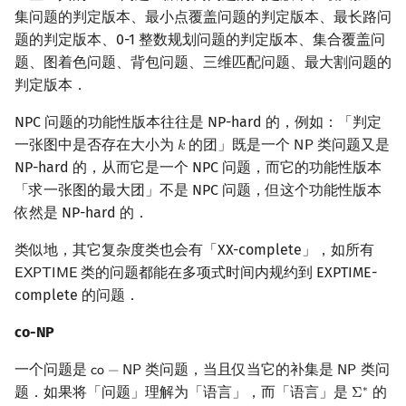
集问题的判定版本、最小点覆盖问题的判定版本、最长路问
题的判定版本、0-1 整数规划问题的判定版本、集合覆盖问
题、图着色问题、背包问题、三维匹配问题、最大割问题的
判定版本．
NPC 问题的功能性版本往往是 NP-hard 的，例如：「判定
一张图中是否存在大小为
的团」既是一个
类问题又是
𝑘
𝖭
𝖯
k
NP
NP-hard 的，从而它是一个 NPC 问题，而它的功能性版本
「求一张图的最大团」不是 NPC 问题，但这个功能性版本
依然是 NP-hard 的．
类似地，其它复杂度类也会有「XX-complete」，如所有
类的问题都能在多项式时间内规约到 EXPTIME-
𝖤
𝖷
𝖯
𝖳
𝖨
𝖬
𝖤
EXPTIME
complete 的问题．
co-NP
一个问题是
类问题，当且仅当它的补集是
类问
𝖼
𝗈
−
𝖭
𝖯
𝖭
𝖯
co
−
NP
NP
题．如果将「问题」理解为「语言」，而「语言」是
的
∗
Σ
Σ
∗