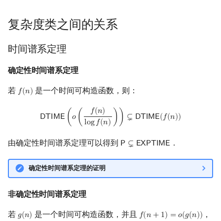
复杂度类之间的关系
时间谱系定理
确定性时间谱系定理
若
是一个时间可构造函数，则：
𝑓
(
𝑛
)
f
(
n
)
DTIME
(
o
(
f
(
n
)
log
f
(
n
)
)
)
⊊
DTIME
(
f
(
n
)
)
𝑓
(
𝑛
)
𝖣
𝖳
𝖨
𝖬
𝖤
(
𝑜
(
)
)
⊊
𝖣
𝖳
𝖨
𝖬
𝖤
(
𝑓
(
𝑛
)
)
l
o
g
𝑓
(
𝑛
)
由确定性时间谱系定理可以得到
．
𝖯
⊊
𝖤
𝖷
𝖯
𝖳
𝖨
𝖬
𝖤
P
⊊
EXPTIME
确定性时间谱系定理的证明
非确定性时间谱系定理
若
是一个时间可构造函数，并且
，
𝑔
(
𝑛
)
𝑓
(
𝑛
+
1
)
=
𝑜
(
𝑔
(
𝑛
)
)
g
(
n
)
f
(
n
+
1
)
=
o
(
g
(
n
)
)