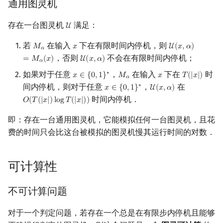
通用图灵机
存在一台图灵机
满足：
U
U
若
在输入
下在有限时间内停机，则
𝑀
𝑥
U
(
𝑥
,
𝛼
)
M
α
x
U
(
x
,
α
)
=
M
α
(
x
)
𝛼
，否则
不会在有限时间内停机；
=
𝑀
(
𝑥
)
U
(
𝑥
,
𝛼
)
U
(
x
,
α
)
𝛼
如果对于任意
，
在输入
下在
时
∗
𝑥
∈
{
0
,
1
}
𝑀
𝑥
𝑇
(
|
𝑥
|
)
x
∈
{
0
,
1
}
∗
M
α
x
T
(
|
x
|
)
𝛼
间内停机，则对于任意
，
在
∗
𝑥
∈
{
0
,
1
}
U
(
𝑥
,
𝛼
)
x
∈
{
0
,
1
}
∗
U
(
x
,
α
)
时间内停机．
𝑂
(
𝑇
(
|
𝑥
|
)
l
o
g
𝑇
(
|
𝑥
|
)
)
O
(
T
(
|
x
|
)
log
T
(
|
x
|
)
)
即：存在一台通用图灵机，它能模拟任何一台图灵机，且花
费的时间只会比这台被模拟的图灵机慢其运行时间的对数．
可计算性
不可计算问题
对于一个判定问题，若存在一个总是在有限步内停机且能够