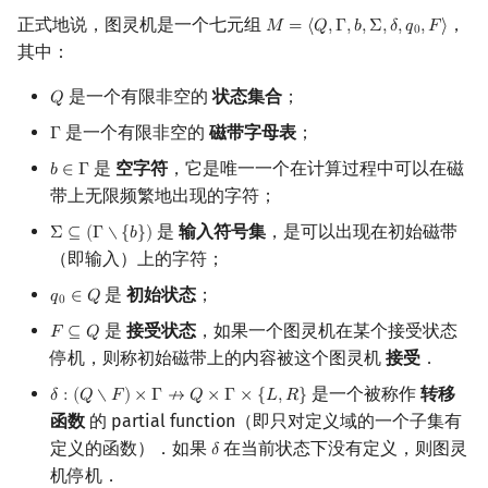
正式地说，图灵机是一个七元组
，
𝑀
=
⟨
𝑄
,
Γ
,
𝑏
,
Σ
,
𝛿
,
𝑞
,
𝐹
⟩
M
=
⟨
Q
,
Γ
,
b
,
Σ
,
δ
,
q
0
,
F
⟩
0
可构造函数
其中：
时间可构造函数
是一个有限非空的
状态集合
；
𝑄
Q
是一个有限非空的
磁带字母表
；
Γ
Γ
空间可构造函数
是
空字符
，它是唯一一个在计算过程中可以在磁
𝑏
∈
Γ
b
∈
Γ
复杂度类之间的关系
带上无限频繁地出现的字符；
是
输入符号集
，是可以出现在初始磁带
Σ
⊆
(
Γ
∖
{
𝑏
}
)
Σ
⊆
(
Γ
∖
{
b
}
)
时间谱系定理
（即输入）上的字符；
是
初始状态
；
𝑞
∈
𝑄
q
0
∈
Q
确定性时间谱系定理
0
是
接受状态
，如果一个图灵机在某个接受状态
𝐹
⊆
𝑄
F
⊆
Q
非确定性时间谱系定理
停机，则称初始磁带上的内容被这个图灵机
接受
．
是一个被称作
转移
𝛿
:
(
𝑄
∖
𝐹
)
×
Γ
↛
𝑄
×
Γ
×
{
𝐿
,
𝑅
}
δ
:
(
Q
∖
F
)
×
Γ
↛
Q
×
Γ
×
{
L
,
R
}
空间谱系定理
函数
的 partial function（即只对定义域的一个子集有
定义的函数）．如果
在当前状态下没有定义，则图灵
𝛿
δ
萨维奇定理
机停机．