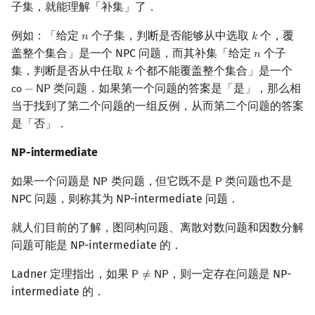
子集，就能理解「补集」了．
例如：「给定
个子集，判断是否能够从中选取
个，覆
𝑛
𝑘
n
k
盖整个集合」是一个 NPC 问题，而其补集「给定
个子
𝑛
n
集，判断是否从中任取
个都不能覆盖整个集合」是一个
𝑘
k
类问题．如果第一个问题的答案是「是」，那么相
𝖼
𝗈
−
𝖭
𝖯
co
−
NP
当于找到了第二个问题的一组反例，从而第二个问题的答案
是「否」．
NP-intermediate
如果一个问题是
类问题，但它既不是
类问题也不是
𝖭
𝖯
𝖯
NP
P
NPC 问题，则称其为 NP-intermediate 问题．
就人们目前的了解，图同构问题、离散对数问题和因数分解
问题可能是 NP-intermediate 的．
Ladner 定理指出，如果
，则一定存在问题是 NP-
𝖯
≠
𝖭
𝖯
P
≠
NP
intermediate 的．