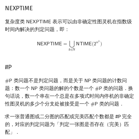
NEXPTIME
复杂度类
表示可以由非确定性图灵机在指数级
𝖭
𝖤
𝖷
𝖯
𝖳
𝖨
𝖬
𝖤
NEXPTIME
时间内解决的判定问题，即：
NEXPTIME
=
⋃
k
∈
N
NTIME
(
2
n
k
)
𝑘
𝑛
⋃
𝖭
𝖤
𝖷
𝖯
𝖳
𝖨
𝖬
𝖤
=
𝖭
𝖳
𝖨
𝖬
𝖤
(
2
)
𝑘
∈
ℕ
#P
类问题不是判定问题，而是关于
类问题的计数问
#
𝖯
𝖭
𝖯
#
P
NP
题：数一个
类问题的解的个数是一个
类的问题．换
𝖭
𝖯
#
𝖯
NP
#
P
句话说，数一个串在一个总是在多项式时间内停机的非确定
性图灵机的多少个分支处被接受是一个
类的问题．
#
𝖯
#
P
求一张普通图或二分图的匹配或完美匹配个数都是 #P 完全
的，对应的判定问题为「判定一张图是否存在（完美）匹
配」．