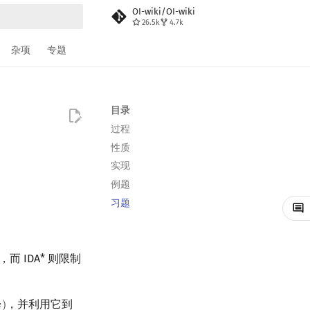
OI-wiki/OI-wiki
26.5k
4.7k
搜索
杂项
专题
目录
过程
性质
实现
例题
习题
 IDA* 则限制
，并利用它到

)
x
)