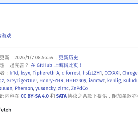
旋转游戏
更新：
2026/1/7 08:56:54
，
更新历史
？想一起完善？
在 GitHub 上编辑此页！
者：
Ir1d
,
ksyx
,
Tiphereth-A
,
c-forrest
,
hsfzLZH1
,
CCXXXI
,
Chroge
qz
,
GreyTigerOIer
,
Henry-ZHR
,
HHH2309
,
iamtwz
,
kenlig
,
Kulud
ouuan
,
Phemon
,
yusancky
,
zirnc
,
ZnPdCo
全部内容在
CC BY-SA 4.0
和
SATA
协议之条款下提供，附加条款亦