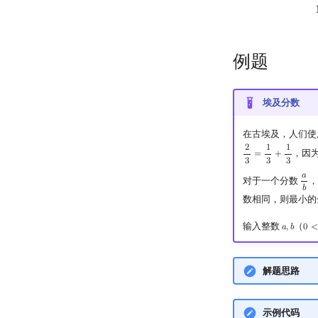
例题
埃及分数
在古埃及，人们使
2
1
1
，因
=
+
2
3
=
1
3
+
1
3
3
3
3
𝑎
对于一个分数
，
a
b
𝑏
数相同，则最小的
输入整数
（
𝑎
,
𝑏
0
<
a
,
b
0
<
a
解题思路
示例代码