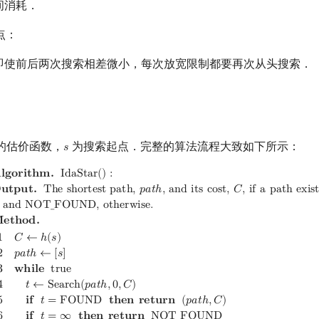
间消耗．
点：
即使前后两次搜索相差微小，每次放宽限制都要再次从头搜索．
的估价函数，
为搜索起点．完整的算法流程大致如下所示：
𝑠
s
ar
(
)
:
Output.
The shortest path,
path
, and its cost,
C
, if a path e

𝐥
𝐠
𝐨
𝐫
𝐢
𝐭
𝐡
𝐦
.
I
d
a
S
t
a
r
(
)
:

𝐮
𝐭
𝐩
𝐮
𝐭
.
T
h
e
s
h
o
r
t
e
s
t
p
a
t
h
,
𝑝
𝑎
𝑡
ℎ
,
a
n
d
i
t
s
c
o
s
t
,
𝐶
,
i
f
a
p
a
t
h
e
x
i
s
a
n
d
N
O
T
_
F
O
U
N
D
,
o
t
h
e
r
w
i
s
e
.

𝐞
𝐭
𝐡
𝐨
𝐝
.
1
𝐶
←
ℎ
(
𝑠
)
2
𝑝
𝑎
𝑡
ℎ
←
[
𝑠
]
3
𝐰
𝐡
𝐢
𝐥
𝐞
t
r
u
e
4
𝑡
←
S
e
a
r
c
h
(
𝑝
𝑎
𝑡
ℎ
,
0
,
𝐶
)
5
𝐢
𝐟
𝑡
=
F
O
U
N
D
𝐭
𝐡
𝐞
𝐧
𝐫
𝐞
𝐭
𝐮
𝐫
𝐧
(
𝑝
𝑎
𝑡
ℎ
,
𝐶
)
6
𝐢
𝐟
𝑡
=
∞
𝐭
𝐡
𝐞
𝐧
𝐫
𝐞
𝐭
𝐮
𝐫
𝐧
N
O
T
_
F
O
U
N
D