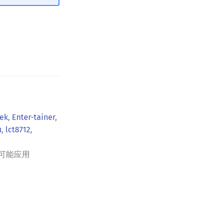
ek
,
Enter-tainer
,
u
,
lct8712
,
可能应用