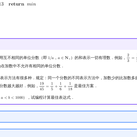
1
3
𝐫
𝐞
𝐭
𝐮
𝐫
𝐧
𝑚
𝑖
𝑛
2
用互不相同的单位分数（即
，
）的和表示一切有理数．例如，
1
/
𝑎
𝑎
∈
𝐍
=
1
/
a
a
∈
N
+
2
3
=
1
2
+
3
为在加数中不允许有相同的单位分数．
表示方法有很多种．规定：同一个分数的不同表示方法中，加数少的比加数多
1
9
1
1
1
分数越大越好．例如，
是最佳方案．
=
+
+
19
45
=
1
5
+
1
6
+
1
18
4
5
5
6
1
8
），试编程计算最佳表达式．
𝑎
<
𝑏
<
1
0
0
0
<
b
<
1000