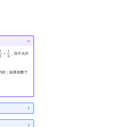
1
1
，但不允许
+
+
1
6
2
6
的好；如果加数个