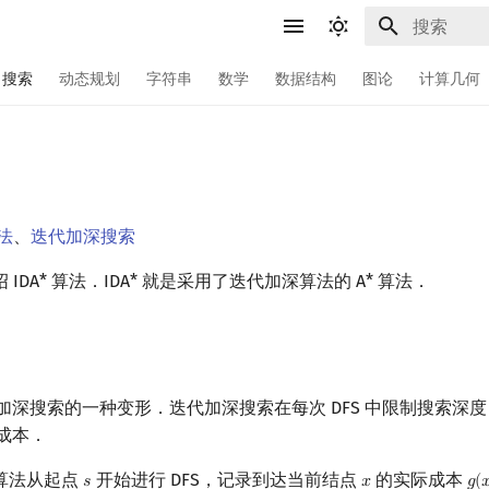
键入以开始
搜索
动态规划
字符串
数学
数据结构
图论
计算几何
算法
、
迭代加深搜索
IDA* 算法．IDA* 就是采用了迭代加深算法的 A* 算法．
代加深搜索的一种变形．迭代加深搜索在每次 DFS 中限制搜索深度，而
径成本．
算法从起点
开始进行 DFS，记录到达当前结点
的实际成本
𝑠
𝑥
𝑔
(

s
x
g
(