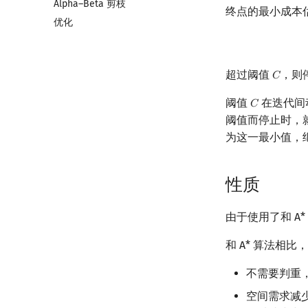
Alpha–Beta 剪枝
终点的最小成本
优化
超过阈值
，则
𝐶
C
阈值
在迭代间
𝐶
C
阈值而停止时，
为这一最小值，
性质
由于使用了和 A*
和 A* 算法相比
不需要判重
空间需求减