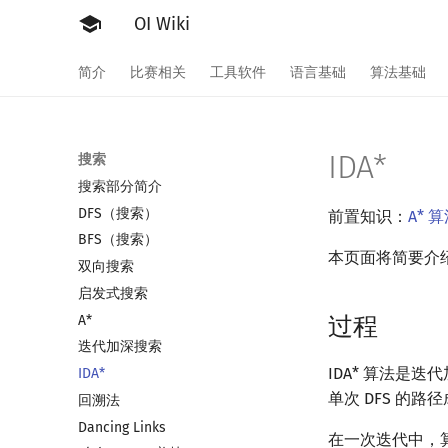
OI Wiki
简介
比赛相关
工具软件
语言基础
算法基础
IDA*
搜索
搜索部分简介
DFS（搜索）
前置知识：
A* 
BFS（搜索）
本页面将简要介绍 
双向搜索
启发式搜索
A*
过程
迭代加深搜索
IDA* 算法是迭
IDA*
单次 DFS 的路
回溯法
Dancing Links
在一次迭代中，