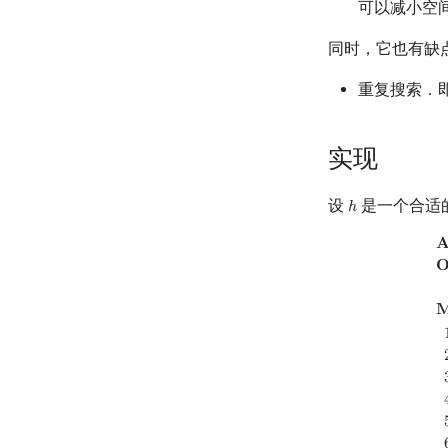
可以减小空
同时，它也有缺
重复搜索．
实现
设
是一个合适
ℎ
h
Algorithm.
IdaSt


