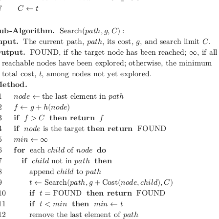
7
𝐶
←
𝑡
𝐮
𝐛
-
𝐀
𝐥
𝐠
𝐨
𝐫
𝐢
𝐭
𝐡
𝐦
.
S
e
a
r
c
h
(
𝑝
𝑎
𝑡
ℎ
,
𝑔
,
𝐶
)
:

𝐩
𝐮
𝐭
.
T
h
e
c
u
r
r
e
n
t
p
a
t
h
,
𝑝
𝑎
𝑡
ℎ
,
i
t
s
c
o
s
t
,
𝑔
,
a
n
d
s
e
a
r
c
h
l
i
m
i
t
𝐶
.

𝐮
𝐭
𝐩
𝐮
𝐭
.
F
O
U
N
D
,
i
f
t
h
e
t
a
r
g
e
t
n
o
d
e
h
a
s
b
e
e
n
r
e
a
c
h
e
d
;
∞
,
i
f
a
l
l
r
e
a
c
h
a
b
l
e
n
o
d
e
s
h
a
v
e
b
e
e
n
e
x
p
l
o
r
e
d
;
o
t
h
e
r
w
i
s
e
,
t
h
e
m
i
n
i
m
u
m
t
o
t
a
l
c
o
s
t
,
𝑡
,
a
m
o
n
g
n
o
d
e
s
n
o
t
y
e
t
e
x
p
l
o
r
e
d
.

𝐞
𝐭
𝐡
𝐨
𝐝
.
1
𝑛
𝑜
𝑑
𝑒
←
t
h
e
l
a
s
t
e
l
e
m
e
n
t
i
n
𝑝
𝑎
𝑡
ℎ
2
𝑓
←
𝑔
+
ℎ
(
𝑛
𝑜
𝑑
𝑒
)
3
𝐢
𝐟
𝑓
>
𝐶
𝐭
𝐡
𝐞
𝐧
𝐫
𝐞
𝐭
𝐮
𝐫
𝐧
𝑓
4
𝐢
𝐟
𝑛
𝑜
𝑑
𝑒
i
s
t
h
e
t
a
r
g
e
t
𝐭
𝐡
𝐞
𝐧
𝐫
𝐞
𝐭
𝐮
𝐫
𝐧
F
O
U
N
D
5
𝑚
𝑖
𝑛
←
∞
6
𝐟
𝐨
𝐫
e
a
c
h
𝑐
ℎ
𝑖
𝑙
𝑑
o
f
𝑛
𝑜
𝑑
𝑒
𝐝
𝐨
7
𝐢
𝐟
𝑐
ℎ
𝑖
𝑙
𝑑
n
o
t
i
n
𝑝
𝑎
𝑡
ℎ
𝐭
𝐡
𝐞
𝐧
8
a
p
p
e
n
d
𝑐
ℎ
𝑖
𝑙
𝑑
t
o
𝑝
𝑎
𝑡
ℎ
9
𝑡
←
S
e
a
r
c
h
(
𝑝
𝑎
𝑡
ℎ
,
𝑔
+
C
o
s
t
(
𝑛
𝑜
𝑑
𝑒
,
𝑐
ℎ
𝑖
𝑙
𝑑
)
,
𝐶
)
1
0
𝐢
𝐟
𝑡
=
F
O
U
N
D
𝐭
𝐡
𝐞
𝐧
𝐫
𝐞
𝐭
𝐮
𝐫
𝐧
F
O
U
N
D
1
1
𝐢
𝐟
𝑡
<
𝑚
𝑖
𝑛
𝐭
𝐡
𝐞
𝐧
𝑚
𝑖
𝑛
←
𝑡
1
2
r
e
m
o
v
e
t
h
e
l
a
s
t
e
l
e
m
e
n
t
o
f
𝑝
𝑎
𝑡
ℎ