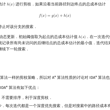
估计
进行剪枝．如果沿着当前路径到达终点的总成本估计
ℎ
(
𝑥
)
h
(
x
)
f
(
x
)
=
g
(
x
)
+
h
(
x
)
𝑓
(
𝑥
)
=
𝑔
(
𝑥
)
+
ℎ
(
𝑥
)
停止对该分支的搜索．
动态更新．初始阈值取为起点的总成本估计值
．在一次迭代
ℎ
(
𝑠
)
h
(
s
)
就记录所有尚未访问的后继结点的总成本估计的最小值．迭代结
继续下一轮搜索．
 算法一样的剪枝策略，所以对 A* 算法性质的讨论对 IDA* 算法
，IDA* 算法有如下优点：
，不需要排序，利于深度剪枝．
少．每次迭代都是一个深度优先搜索，但是对搜索中的路径成本有限