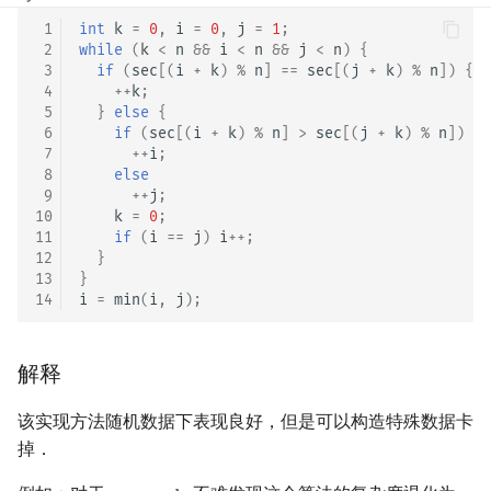
概率论
可持久化数据结构
欧拉图
Kahan 求和
二次剩余
 1
int
k
=
0
,
i
=
0
,
j
=
1
;
 2
while
(
k
<
n
&&
i
<
n
&&
j
<
n
)
{
 3
if
(
sec
[(
i
+
k
)
%
n
]
==
sec
[(
j
+
k
)
%
n
])
{
博弈论
树套树
哈密顿图
珂朵莉树/颜色段均摊
阶 & 原根
 4
++
k
;
 5
}
else
{
数值算法
K-D Tree
二分图
空间优化简介
离散对数
 6
if
(
sec
[(
i
+
k
)
%
n
]
>
sec
[(
j
+
k
)
%
n
])
 7
++
i
;
 8
else
序理论
动态树
平面图
高次剩余 & 单位根
 9
++
j
;
10
k
=
0
;
11
if
(
i
==
j
)
i
++
;
杨氏矩阵
析合树
弦图
数论分块
12
}
13
}
拟阵
PQ 树
图的着色
狄利克雷卷积
14
i
=
min
(
i
,
j
);
Berlekamp–Massey 算法
手指树
网络流
莫比乌斯反演
解释
霍夫曼树
图的匹配
杜教筛
该实现方法随机数据下表现良好，但是可以构造特殊数据卡
掉．
Prüfer 序列
Powerful Number 筛