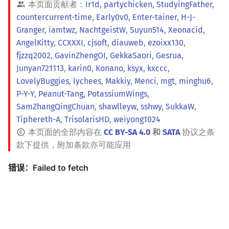
本页面贡献者：
Ir1d
,
partychicken
,
StudyingFather
,
countercurrent-time
,
Early0v0
,
Enter-tainer
,
H-J-
Granger
,
iamtwz
,
NachtgeistW
,
Suyun514
,
Xeonacid
,
AngelKitty
,
CCXXXI
,
cjsoft
,
diauweb
,
ezoixx130
,
fjzzq2002
,
GavinZhengOI
,
GekkaSaori
,
Gesrua
,
Junyan721113
,
karin0
,
Konano
,
ksyx
,
kxccc
,
LovelyBuggies
,
lychees
,
Makkiy
,
Menci
,
mgt
,
minghu6
,
P-Y-Y
,
Peanut-Tang
,
PotassiumWings
,
SamZhangQingChuan
,
shawlleyw
,
sshwy
,
SukkaW
,
Tiphereth-A
,
TrisolarisHD
,
weiyong1024
本页面的全部内容在
CC BY-SA 4.0
和
SATA
协议之条
款下提供，附加条款亦可能应用