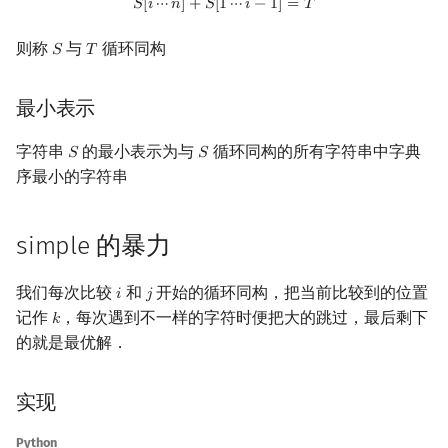
𝑆
[
𝑖
⋯
𝑛
]
+
𝑆
[
1
⋯
𝑖
−
1
]
=
𝑇
镜像站列表
Special Judge
Java 速成
前缀和 & 差分
IDA*
状压 DP
最小表示法
置换和排列
块状数据结构
拓扑排序
扫描线
有限状态自动机
Dev-C++
文件操作
Lambda 表达式
归并排序
裴蜀定理 & 一次不定方程
多项式多点求值|快速插值
贝尔数
线性基
AVL 树
虚树
则称
与
循环同构
𝑆
𝑇
S
T
致谢
Testlib
Java 进阶
二分
回溯法
数位 DP
弧度制与坐标系
单调栈
最短路问题
旋转卡壳
计算理论基础
算法核心
CLion
pb_ds
堆排序
费马小定理 & 欧拉定理
多项式初等函数
伯努利数
线性映射
红黑树
树分治
最小表示
Polygon
倍增
Dancing Links
插头 DP
复数
单调队列
生成树问题
半平面交
字节顺序
时间复杂度
Geany
编译优化
桶排序
模逆元
常系数齐次线性递推
Entringer Number
特征多项式
左偏红黑树
动态树分治
字符串
的最小表示为与
循环同构的所有字符串中字典
𝑆
𝑆
S
S
序最小的字符串
OJ 工具
构造
Alpha–Beta 剪枝
计数 DP
数论
ST 表
斯坦纳树
平面最近点对
约瑟夫问题
过程
Xcode
希尔排序
线性同余方程
多项式平移|连续点值平移
Eulerian Number
对角化
AA 树
AHU 算法
LaTeX 入门
优化
动态 DP
多项式与生成函数
树状数组
拆点
随机增量法
表达式求值
实现
GUIDE
锦标赛排序
中国剩余定理
符号化方法
分拆数
Jordan标准型
树哈希
simple 的暴力
Git
概率 DP
组合数学
线段树
连通性相关
反演变换
在一台机器上规划任务
Sublime Text
Tim 排序
升幂引理
Lagrange 反演
范德蒙德卷积
树上随机游走
我们每次比较
和
开始的循环同构，把当前比较到的位置
𝑖
𝑗
i
j
记作
，每次遇到不一样的字符时便把大的跳过，最后剩下
𝑘
k
DP 套 DP
线性代数
划分树
环计数问题
计算几何杂项
主元素问题
CP Editor
排序相关 STL
阶乘取模
形式幂级数复合|复合逆
Pólya 计数
的就是最优解．
DP 优化
线性规划
二叉搜索树 & 平衡树
最小环
Garsia–Wachs 算法
Code::Blocks
排序应用
卢卡斯定理
普通生成函数
图论计数
实现
其它 DP 方法
抽象代数
跳表
2-SAT
15-puzzle
同余方程
指数生成函数
Python