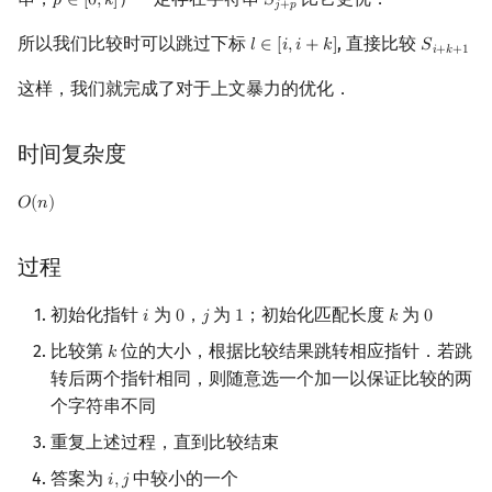
𝑝
∈
[
0
,
𝑘
]
𝑆
p
∈
[
0
,
k
]
S
j
+
p
𝑗
+
𝑝
所以我们比较时可以跳过下标
, 直接比较
𝑙
∈
[
𝑖
,
𝑖
+
𝑘
]
𝑆
l
∈
[
i
,
i
+
k
]
S
i
+
k
+
1
𝑖
+
𝑘
+
1
这样，我们就完成了对于上文暴力的优化．
时间复杂度
𝑂
(
𝑛
)
O
(
n
)
过程
初始化指针
为
，
为
；初始化匹配长度
为
𝑖
0
𝑗
1
𝑘
0
i
0
j
1
k
0
比较第
位的大小，根据比较结果跳转相应指针．若跳
𝑘
k
转后两个指针相同，则随意选一个加一以保证比较的两
个字符串不同
重复上述过程，直到比较结束
答案为
中较小的一个
𝑖
,
𝑗
i
,
j