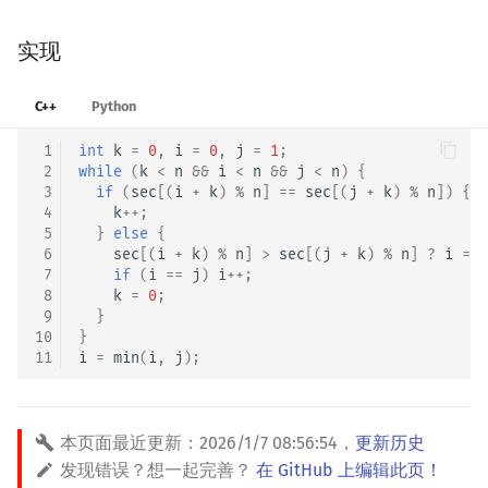
实现
C++
Python
 1
int
k
=
0
,
i
=
0
,
j
=
1
;
 2
while
(
k
<
n
&&
i
<
n
&&
j
<
n
)
{
 3
if
(
sec
[(
i
+
k
)
%
n
]
==
sec
[(
j
+
k
)
%
n
])
{
 4
k
++
;
 5
}
else
{
 6
sec
[(
i
+
k
)
%
n
]
>
sec
[(
j
+
k
)
%
n
]
?
i
=
i
 7
if
(
i
==
j
)
i
++
;
 8
k
=
0
;
 9
}
10
}
11
i
=
min
(
i
,
j
);
本页面最近更新：
2026/1/7 08:56:54
，
更新历史
发现错误？想一起完善？
在 GitHub 上编辑此页！