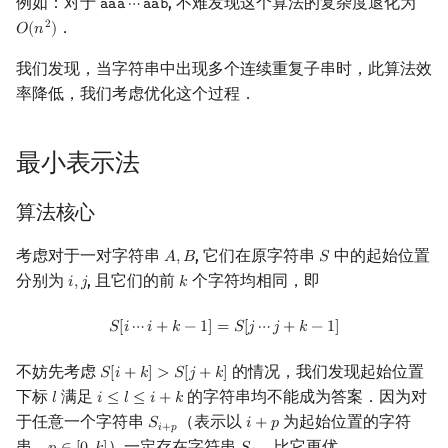
例如：对于
, 不难发现这个算法的复杂度退化为
𝚊
𝚊
𝚊
⋯
𝚊
𝚊
𝚋
aaa
⋯
aab
矩阵树定理
Min_25 筛
．
2
𝑂
(
𝑛
)
O
(
n
2
)
LGV 引理
洲阁筛
我们发现，当字符串中出现多个连续重复子串时，此算法效
率降低，我们考虑优化这个过程．
最大团搜索算法
类欧几里德算法
最小表示法
支配树
Meissel–Lehmer 算法
算法核心
图上随机游走
连分数
考虑对于一对字符串
, 它们在原字符串
中的起始位置
𝐴
,
𝐵
𝑆
A
,
B
S
Stern–Brocot 树与 Farey
分别为
, 且它们的前
个字符均相同，即
𝑖
,
𝑗
𝑘
i
,
j
k
二次域
S
[
i
⋯
i
+
k
−
1
]
=
S
[
j
⋯
j
+
k
−
1
]
𝑆
[
𝑖
⋯
𝑖
+
𝑘
−
1
]
=
𝑆
[
𝑗
⋯
𝑗
+
𝑘
−
1
]
Pell 方程
不妨先考虑
的情况，我们发现起始位置
𝑆
[
𝑖
+
𝑘
]
>
𝑆
[
𝑗
+
𝑘
]
S
[
i
+
k
]
>
S
[
j
+
k
]
下标
满足
的字符串均不能成为答案．因为对
𝑙
𝑖
≤
𝑙
≤
𝑖
+
𝑘
l
i
≤
l
≤
i
+
k
于任意一个字符串
（表示以
为起始位置的字符
𝑆
𝑖
+
𝑝
S
i
+
p
i
+
p
𝑖
+
𝑝
串，
）一定存在字符串
比它更优．