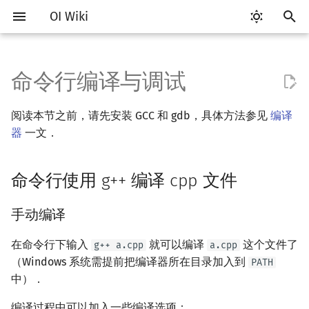
OI Wiki
键
入
命令行编译与调试
Getting Started
比赛相关简介
Vim
评测工具简介
命令行使用 g++ 编译 cpp 文
Testlib 简介
语言基础简介
算法基础简介
搜索部分简介
动态规划部分简介
字符串部分简介
数学部分简介
数据结构部分简介
图论部分简介
计算几何部分简介
杂项简介
RMQ
OI 赛事与赛制
题型概述
读入、输出优化
Hello, World!
C++ 标准库简介
类
复杂度简介
排序简介
DP 优化简介
后缀数组简介
数字系统简介
数论基础
多项式与生成函数简介
排列组合
线性代数简介
线性规划基础
基本概念
基本概念
博弈论简介
插值
并查集
堆简介
分块思想
线段树基础
二叉搜索树 & 平衡树
可持久化数据结构简介
线段树套线段树
Link Cut Tree
树基础
最短路
最小生成树
强连通分量
网络流简介
图匹配
离线算法简介
随机函数
以
件
阅读本节之前，请先安装 GCC 和 gdb，具体方法参见
编译
开
关于本项目
赛事
Emacs
Arbiter
通用
C++ 基础
复杂度
DFS（搜索）
动态规划基础
字符串基础
布尔代数
栈
图论相关概念
二维计算几何基础
离散化
并查集应用
ICPC/CCPC 赛事与赛制
交互题
分段打表
C++ 语法基础
STL 容器
命名空间
均摊复杂度
选择排序
单调队列/单调栈优化
最优原地后缀排序算法
进位制
模算术简介
代数基本定理
抽屉原理
向量
单纯形法
群论
条件概率与独立性
公平组合游戏
数值积分
并查集复杂度
二叉堆
块状数组
线段树合并 & 分裂
Treap
可持久化线段树
平衡树套线段树
全局平衡二叉树
树的直径
差分约束
最小树形图
双连通分量
最大流
二分图最大匹配
CDQ 分治
随机化技巧
器
一文．
手动编译
始
如何参与
题型
VS Code
Cena
Generator
C++ 标准库
枚举
BFS（搜索）
记忆化搜索
标准库
数字系统
队列
图的存储
三维计算几何基础
双指针
括号序列
常见错误
变量
STL 算法
值类别
冒泡排序
斜率优化
平衡三进制
素数
快速傅里叶变换
容斥原理
内积和外积
环论
随机变量
零和游戏
高斯消元
配对堆
块状链表
李超线段树
Splay 树
可持久化块状数组
线段树套平衡树
Euler Tour Tree
树的中心
k 短路
最小直径生成树
割点和桥
最小割
二分图最大权匹配
整体二分
爬山算法
搜
命令行使用 g++ 编译 cpp 文件
使用 GNU Make 的内置规则
OI Wiki 不是什么
学习路线
Atom
CCR Plus
Validator
C++ 进阶
模拟
双向搜索
背包 DP
字符串匹配
位操作
链表
DFS（图论）
距离
离线算法
线段树与离线询问
常见技巧
运算
bitset
重载运算符
插入排序
四边形不等式优化
格雷码
最大公约数
快速数论变换
斐波那契数列
矩阵
域论
随机变量的数字特征
非公平组合游戏
牛顿迭代法
左偏树
树分块
猫树
WBLT
可持久化平衡树
树状数组套权值线段树
Top Tree
树的重心
同余最短路
圆方树
费用流
一般图最大匹配
莫队算法
模拟退火
索
Sanitizers
手动编译
格式手册
学习资源
Eclipse
Lemon
Interactor
C++ 与其他常用语言的区别
递归 & 分治
启发式搜索
区间 DP
字符串哈希
二进制集合操作
哈希表
BFS（图论）
Pick 定理
分数规划
流程控制语句
string
引用
计数排序
Slope Trick 优化
欧拉函数
快速沃尔什变换
错位排列
初等变换
Schreier–Sims 算法
概率不等式
Sqrt Tree
区间最值操作 & 区间历史
替罪羊树
可持久化字典树
分块套树状数组
最近公共祖先
点/边连通度
上下界网络流
一般图最大权匹配
在命令行下输入
就可以编译
这个文件了
介绍
值
g++ a.cpp
a.cpp
（Windows 系统需提前把编译器所在目录加入到
数学符号表
技巧
Notepad++
Checker
Pascal 转 C++ 急救
贪心
A*
DAG 上的 DP
字典树 (Trie)
高精度计算
并查集
树上问题
三角剖分
随机化
高级数据类型
pair
常量
基数排序
WQS 二分
筛法
Chirp Z 变换
卡特兰数
行列式
笛卡尔树
可持久化可并堆
树链剖分
Stoer–Wagner 算法
稳定匹配
PATH
中）．
使用方式
Kinetic Tournament Tree
F.A.Q.
出题
Kate
Python 速成
排序
迭代加深搜索
树形 DP
前缀函数与 KMP 算法
快速幂
堆
有向无环图
凸包
悬线法
函数
新版 C++ 特性
快速排序
状态设计优化
分解质因数
多项式牛顿迭代
斯特林数
线性空间
Size Balanced Tree
树上启发式合并
编译过程中可以加入一些编译选项：