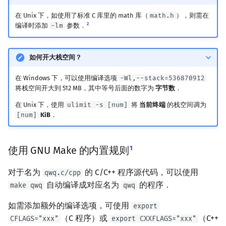
回文树
概率论
可持久化数据结构
欧拉图
Kahan 求和
二次剩余
在 Unix 下，如使用了标准 C 库里的 math 库（
math.h
），则需在
2
编译时添加
-lm
参数．
序列自动机
博弈论
树套树
哈密顿图
珂朵莉树/颜色段均摊
阶 & 原根
如何开大栈空间？
最小表示法
数值算法
K-D Tree
二分图
空间优化简介
离散对数
在 Windows 下，可以使用编译选项
-Wl,--stack=536870912
Lyndon 分解
序理论
动态树
平面图
高次剩余 & 单位根
将栈空间开大到 512 MB，其中等号后面的数字为
字节数
．
在 Unix 下，使用
ulimit -s [num]
将
当前终端
的栈空间调为
Main–Lorentz 算法
杨氏矩阵
析合树
弦图
数论分块
[num]
KiB
．
拟阵
PQ 树
图的着色
狄利克雷卷积
1
使用 GNU Make 的内置规则
Berlekamp–Massey 算法
手指树
网络流
莫比乌斯反演
对于名为
的 C/C++ 程序源代码，可以使用
qwq.c/cpp
霍夫曼树
图的匹配
杜教筛
自动编译成对应名为
的程序．
make qwq
qwq
如需添加额外的编译选项，可使用
export
Prüfer 序列
Powerful Number 筛
（C 程序）或
（C++
CFLAGS="xxx"
export CXXFLAGS="xxx"