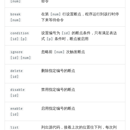
命令
[num]
在第
行设置断点，程序运行到该行时停
break
[num]
下来等待命令
[num]
设置编号为
的断点条件，只有满足表达
condition
[id]
式
条件时，断点被启用
[id] [p]
[p]
忽略前
次触发断点
ignore
[num]
[id] [num]
删除指定编号的断点
delete
[id]
禁用指定编号的断点
disable
[id]
启用指定编号的断点
enable
[id]
列出源代码，接着上次的位置往下列，每次列
list