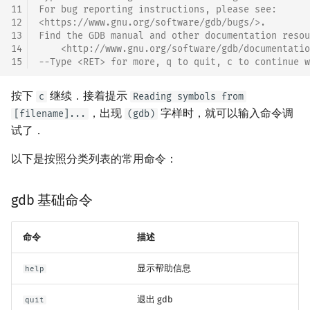
11
For bug reporting instructions, please see:
12
<https://www.gnu.org/software/gdb/bugs/>.
13
Find the GDB manual and other documentation resou
14
    <http://www.gnu.org/software/gdb/documentatio
15
--Type <RET> for more, q to quit, c to continue w
按下
继续．接着提示
c
Reading symbols from
，出现
字样时，就可以输入命令调
[filename]...
(gdb)
试了．
以下是按照分类列表的常用命令：
gdb 基础命令
命令
描述
显示帮助信息
help
退出 gdb
quit