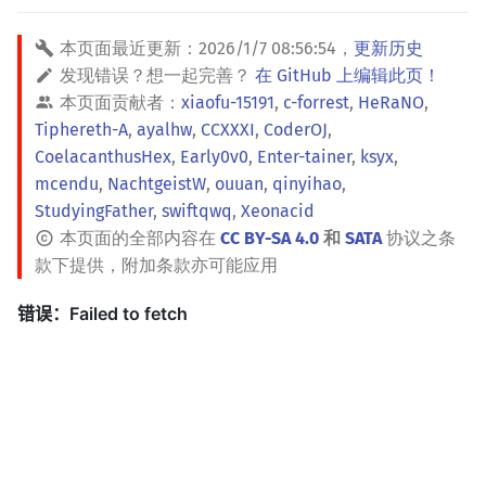
本页面最近更新：
2026/1/7 08:56:54
，
更新历史
发现错误？想一起完善？
在 GitHub 上编辑此页！
本页面贡献者：
xiaofu-15191
,
c-forrest
,
HeRaNO
,
Tiphereth-A
,
ayalhw
,
CCXXXI
,
CoderOJ
,
CoelacanthusHex
,
Early0v0
,
Enter-tainer
,
ksyx
,
mcendu
,
NachtgeistW
,
ouuan
,
qinyihao
,
StudyingFather
,
swiftqwq
,
Xeonacid
本页面的全部内容在
CC BY-SA 4.0
和
SATA
协议之条
款下提供，附加条款亦可能应用