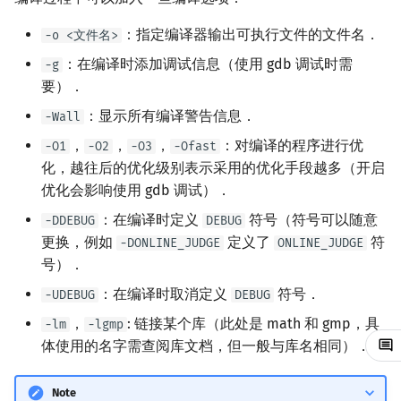
时间/内存代价
镜像站列表
Dev-C++
Java 速成
前缀和 & 差分
IDA*
状压 DP
Boyer–Moore 算法
置换和排列
块状数据结构
拓扑排序
扫描线
有限状态自动机
文件操作
Lambda 表达式
归并排序
裴蜀定理 & 一次不定方程
多项式多点求值|快速插值
贝尔数
线性基
AVL 树
虚树
：指定编译器输出可执行文件的文件名．
-o <文件名>
命令行使用 gdb 调试
：在编译时添加调试信息（使用 gdb 调试时需
-g
致谢
CLion
Java 进阶
二分
回溯法
数位 DP
Z 函数（扩展 KMP）
弧度制与坐标系
单调栈
最短路问题
旋转卡壳
计算理论基础
pb_ds
堆排序
费马小定理 & 欧拉定理
多项式初等函数
伯努利数
线性映射
红黑树
树分治
要）．
gdb 基础命令
Geany
倍增
Dancing Links
插头 DP
AC 自动机
复数
单调队列
生成树问题
半平面交
字节顺序
编译优化
桶排序
模逆元
常系数齐次线性递推
Entringer Number
特征多项式
左偏红黑树
动态树分治
：显示所有编译警告信息．
-Wall
运行控制命令
，
，
，
：对编译的程序进行优
-O1
-O2
-O3
-Ofast
Xcode
构造
Alpha–Beta 剪枝
计数 DP
后缀数组 (SA)
数论
ST 表
斯坦纳树
平面最近点对
约瑟夫问题
希尔排序
线性同余方程
多项式平移|连续点值平移
Eulerian Number
对角化
AA 树
AHU 算法
化，越往后的优化级别表示采用的优化手段越多（开启
栈帧命令
优化会影响使用 gdb 调试）．
GUIDE
优化
动态 DP
后缀自动机 (SAM)
多项式与生成函数
树状数组
拆点
随机增量法
表达式求值
锦标赛排序
中国剩余定理
符号化方法
分拆数
Jordan标准型
树哈希
：在编译时定义
符号（符号可以随意
-DDEBUG
DEBUG
变量命令
更换，例如
定义了
符
-DONLINE_JUDGE
ONLINE_JUDGE
Sublime Text
概率 DP
后缀平衡树
组合数学
线段树
连通性相关
反演变换
在一台机器上规划任务
Tim 排序
升幂引理
Lagrange 反演
范德蒙德卷积
树上随机游走
号）．
信息命令
CP Editor
DP 套 DP
广义后缀自动机
线性代数
划分树
环计数问题
计算几何杂项
主元素问题
排序相关 STL
阶乘取模
形式幂级数复合|复合逆
Pólya 计数
：在编译时取消定义
符号．
-UDEBUG
DEBUG
其他命令
，
: 链接某个库（此处是 math 和 gmp，具
-lm
-lgmp
Code::Blocks
DP 优化
后缀树
线性规划
二叉搜索树 & 平衡树
最小环
Garsia–Wachs 算法
排序应用
卢卡斯定理
普通生成函数
图论计数
体使用的名字需查阅库文档，但一般与库名相同）．
参考资料与注释
其它 DP 方法
Manacher
抽象代数
跳表
2-SAT
15-puzzle
同余方程
指数生成函数
Note