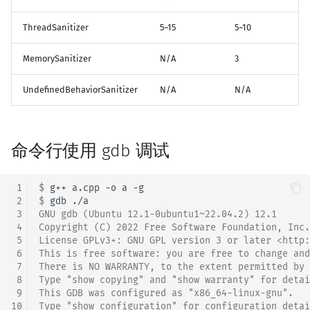
ThreadSanitizer
5~15
5~10
MemorySanitizer
N/A
3
UndefinedBehaviorSanitizer
N/A
N/A
命令行使用 gdb 调试
 1
$ 
g++
a.cpp
-o
a
 2
$ 
gdb
 3
GNU gdb (Ubuntu 12.1-0ubuntu1~22.04.2) 12.1
 4
Copyright (C) 2022 Free Software Foundation, Inc.
 5
License GPLv3+: GNU GPL version 3 or later <http:
 6
This is free software: you are free to change and
 7
There is NO WARRANTY, to the extent permitted by 
 8
Type "show copying" and "show warranty" for detai
 9
This GDB was configured as "x86_64-linux-gnu".
10
Type "show configuration" for configuration detai