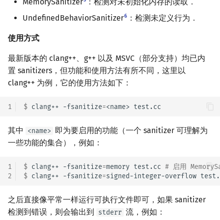
5
MemorySanitizer
：检测对未初始化内存的读取．
6
UndefinedBehaviorSanitizer
：检测未定义行为．
使用方式
最新版本的 clang++、g++ 以及 MSVC（部分支持）均已内
置 sanitizers，但功能和使用方法有所不同，这里以
clang++ 为例，它的使用方法如下：
1
$ 
clang++
-fsanitize
=
<name>
其中
即为要启用的功能（一个 sanitizer 可理解为
<name>
一些功能的集合），例如：
1
$ 
clang++
-fsanitize
=
memory
test.cc
# 启用 MemorySa
2
$ 
clang++
-fsanitize
=
signed-integer-overflow
test.
之后直接像平常一样运行可执行文件即可，如果 sanitizer
检测到错误，则会输出到
流，例如：
stderr